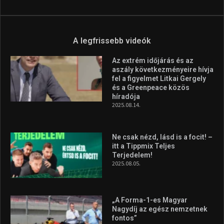
A legfrissebb videók
Az extrém időjárás és az
aszály következményeire hívja
fel a figyelmet Litkai Gergely
és a Greenpeace közös
híradója
2025.08.14.
Ne csak nézd, lásd is a focit! –
itt a Tippmix Teljes
Terjedelem!
2025.08.05.
„A Forma-1-es Magyar
Nagydíj az egész nemzetnek
fontos”