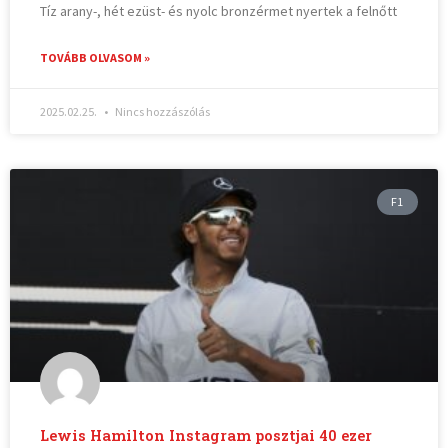
Tíz arany-, hét ezüst- és nyolc bronzérmet nyertek a felnőtt
TOVÁBB OLVASOM »
2025.02.25.
Nincs hozzászólás
F1
Lewis Hamilton Instagram posztjai 40 ezer