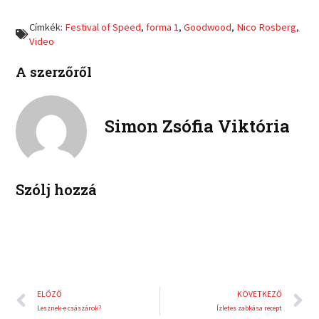
e
e
f
t
o
o
a
w
Címkék:
Festival of Speed
,
forma 1
,
Goodwood
,
Nico Rosberg
,
n
n
c
i
Video
l
p
e
t
i
i
b
t
A szerzőről
n
n
o
e
k
t
o
r
e
e
k
d
r
Simon Zsófia Viktória
i
e
n
s
t
Szólj hozzá
Előző
K
ELŐZŐ
KÖVETKEZŐ
Lesznek-e császárok?
Ízletes zabkása recept