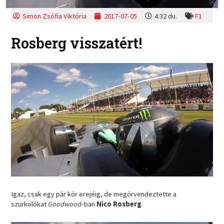
Simon Zsófia Viktória
2017-07-05
4:32 du.
F1
Rosberg visszatért!
Igaz, csak egy pár kör erejéig, de megörvendeztette a
szurkolókat
Goodwood
-ban
Nico Rosberg
.