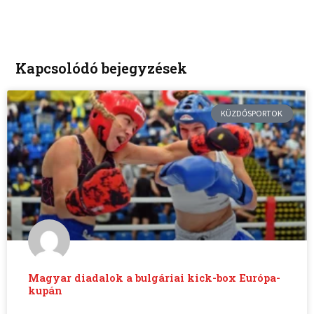
Kapcsolódó bejegyzések
KÜZDŐSPORTOK
Magyar diadalok a bulgáriai kick-box Európa-
kupán