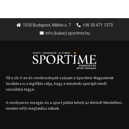
1035 Budapest, Miklós u. 7.
+36 30 471 1373
info (kukac) sportime.hu
Túl a 18. X-en és rendezvények százain a Sportime Magazinnak
továbbra is a legfőbb célja, hogy a mindenki sportját minél
vonzóbbá tegye.
A rendszeres mozgás és a sport jobbá teheti az életed! Mindehhez
minden infót megtalálsz nálunk.