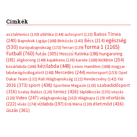
Címkék
Babos Tímea
asztalitenisz
(130)
atlétika
(144)
autosport
(123)
egészség
(240)
Bécs
(214)
Bajnokok Ligája
(168)
Birkózás
(143)
forma 1
(1165)
(530)
Európabajnokság
(173)
ferrari
(139)
Futball
(760)
futás
(305)
Hosszú Katinka
(186)
hungaroring
(181)
kickbox
(204)
Jégkorong
(148)
kajakkenu
(138)
karate
(168)
kézilabda
(448)
kosárlabda
(166)
Lewis Hamilton
(168)
magyar
Mercedes
(244)
labdarúgóválogatott
(148)
motorsport
(153)
Opel
rio
Dakar Team
(132)
Rali Világbajnokság
(122)
Rendezvény
(142)
sport
(438)
2016
(373)
szabadidősport
Sportime Magazin
(128)
(316)
tenisz
(416)
Szalay Balázs
(126)
táplálkozás
(155)
utazás
Video
(247)
vitorlázás
(126)
világbajnokság
(162)
Világkupa
(129)
életmód
(416)
(222)
vívás
(174)
vízilabda
(197)
Érdi Mária
(130)
úszás
(361)