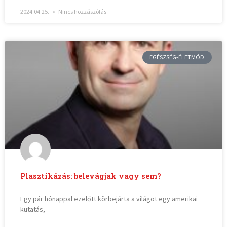
2024.04.25.
Nincs hozzászólás
EGÉSZSÉG-ÉLETMÓD
Plasztikázás: belevágjak vagy sem?
Egy pár hónappal ezelőtt körbejárta a világot egy amerikai
kutatás,