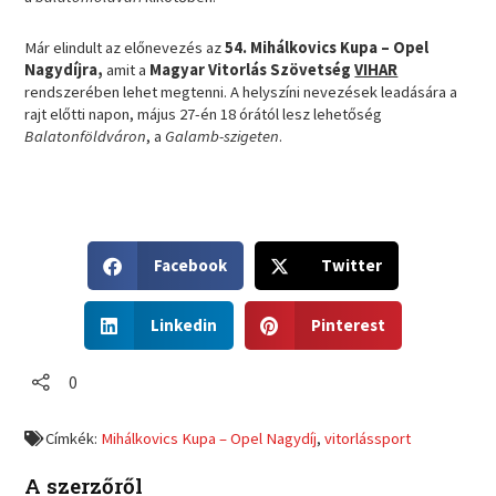
Már elindult az előnevezés az
54. Mihálkovics Kupa – Opel
Nagydíjra,
amit a
Magyar Vitorlás Szövetség
VIHAR
rendszerében lehet megtenni. A helyszíni nevezések leadására a
rajt előtti napon, május 27-én 18 órától lesz lehetőség
Balatonföldváron
, a
Galamb-szigeten
.
S
S
Facebook
Twitter
h
h
a
a
S
S
r
r
Linkedin
Pinterest
h
h
e
e
a
a
o
o
r
r
0
n
n
e
e
f
t
o
o
a
w
Címkék:
Mihálkovics Kupa – Opel Nagydíj
,
vitorlássport
n
n
c
i
l
p
e
t
A szerzőről
i
i
b
t