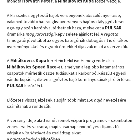
mondta
Horváth Péter
, a
Mihálkovics Kupa
főszervezője.
A klasszikus egytestű hajók versenyének abszolút nyertese,
valamint további hat ranglistaversenyes hajóosztály győztesei
egy-egy szép karórával térhetnek haza, melyeket a
PULSAR
óramárka
magyarországi
képviselete ajánlott fel. A
regatta
támogatói jóvoltából az egyes kategóriák dobogósait is értékes
nyereményekkel és egyedi érmekkel díjazzák majd a szervezők.
A
Mihálkovics Kupa
keretein belül ismét megrendezik a
Mihálkovics Speed Race
-et, amelyen a legjobb katamarános
csapatok mérhetik össze tudásukat a karbonból készült egyedi
vándorkupáért, illetve a győztes hajó kormányosának járó értékes
PULSAR
karóráért.
Előzetes visszajelzések alapján több mint 150
hajó
nevezésére
számítanak a rendezők.
A verseny ideje alatt ismét remek vízparti programok – szombaton
zenés est és vacsora, majd vasárnap ünnepélyes díjkiosztó –
várják a
vitorlázókat
és családtagjaikat
a
balatonföldvári
kikötőben.