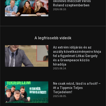
Gyékényesre látogat az Open
Water Tournament mezőnye
2026.08.10.
Újra Budapesten a világ egyik
legnagyobb pankráció show-
ja
2026.08.10.
Itthon vívja harmadik profi
ökölvívó meccsét Veres
Roland szeptemberben
2026.08.10.
A legfrissebb videók