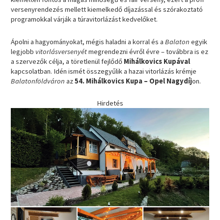
versenyrendezés mellett kiemelkedő díjazással és szórakoztató
programokkal várják a túravitorlázást kedvelőket.
Ápolni a hagyományokat, mégis haladni a korral és a
Balaton
egyik
legjobb
vitorlásversenyét
megrendezni évről évre – továbbra is ez
a szervezők célja, a töretlenül fejlődő
Mihálkovics Kupával
kapcsolatban. Idén ismét összegyűlik a hazai vitorlázás krémje
Balatonföldváron
az
54. Mihálkovics Kupa – Opel Nagydíj
on.
Hirdetés