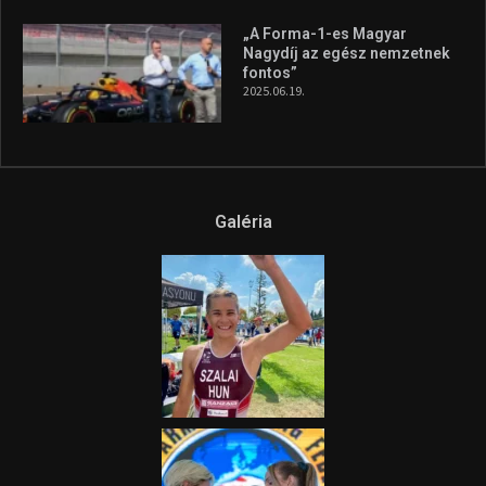
Az extrém időjárás és az
aszály következményeire hívja
fel a figyelmet Litkai Gergely
és a Greenpeace közös
híradója
2025.08.14.
Ne csak nézd, lásd is a focit! –
itt a Tippmix Teljes
Terjedelem!
2025.08.05.
„A Forma-1-es Magyar
Nagydíj az egész nemzetnek
fontos”
2025.06.19.