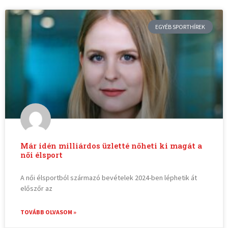
EGYÉB SPORTHÍREK
Már idén milliárdos üzletté nőheti ki magát a
női élsport
A női élsportból származó bevételek 2024-ben léphetik át
előszőr az
TOVÁBB OLVASOM »