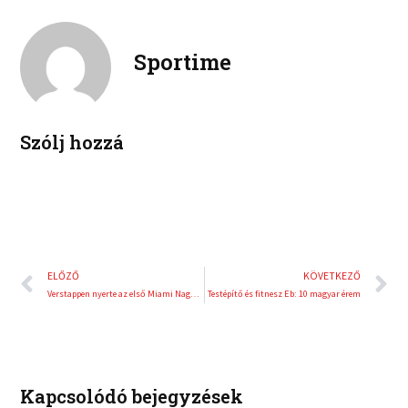
n
n
o
e
k
t
o
r
e
e
Sportime
k
d
r
i
e
n
s
t
Szólj hozzá
Előző
K
ELŐZŐ
KÖVETKEZŐ
Verstappen nyerte az első Miami Nagydíjat
Testépítő és fitnesz Eb: 10 magyar érem
Kapcsolódó bejegyzések