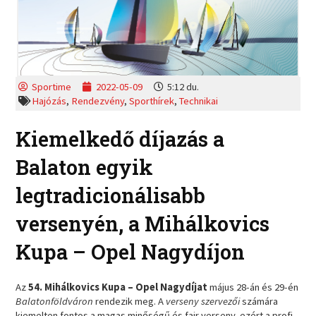
Sportime
2022-05-09
5:12 du.
Hajózás
,
Rendezvény
,
Sporthírek
,
Technikai
Kiemelkedő díjazás a
Balaton egyik
legtradicionálisabb
versenyén, a Mihálkovics
Kupa – Opel Nagydíjon
Az
54. Mihálkovics Kupa – Opel Nagydíjat
május 28-án és 29-én
Balatonföldváron
rendezik meg. A
verseny szervezői
számára
kiemelten fontos a magas minőségű és fair verseny, ezért a profi