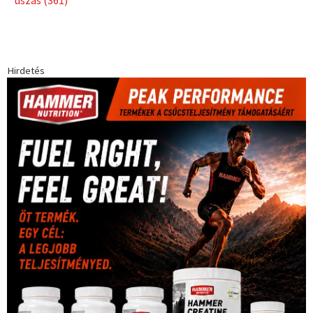
Babos Tímea
asztalitenisz
(130)
atlétika
(144)
autosport
(123)
egészség
(240)
Bécs
(214)
Bajnokok Ligája
(168)
Birkózás
(143)
forma 1
(1165)
(530)
Európabajnokság
(173)
ferrari
(139)
Futball
(760)
futás
(305)
Hosszú Katinka
(186)
hungaroring
(181)
kickbox
(205)
Jégkorong
(148)
kajakkenu
(138)
karate
(168)
kézilabda
(448)
kosárlabda
(166)
Lewis Hamilton
(168)
magyar
Mercedes
(244)
labdarúgóválogatott
(148)
motorsport
(153)
Opel
rio
Dakar Team
(132)
Rali Világbajnokság
(122)
Rendezvény
(142)
sport
(438)
2016
(373)
szabadidősport
Sportime Magazin
(128)
(317)
tenisz
(416)
Szalay Balázs
(126)
táplálkozás
(155)
utazás
Video
(247)
vitorlázás
(126)
világbajnokság
(162)
Világkupa
(129)
életmód
(416)
(222)
vívás
(174)
vízilabda
(197)
Érdi Mária
(130)
úszás
(361)
Hirdetés