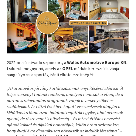
2022-ben új névadó szponzort, a
Wallis Automotive Europe Kft.
-
t sikerült megnyerni, amely az
OPEL
márkán keresztül kívánja
hangsúlyozni a sportág iránti elkötelezettségét.
„A koronavírus járvány korlátozásainak enyhítésével idén ismét
teljes versenyt tudunk rendezni, amelyen nemcsak a vízen, de a
parton is színvonalas programok várják a versenyzőket és
családjaikat. Az előző években kapott visszajelzések alapján a
Mihálkovics Kupa azon balatoni regatták egyike, ahol nemcsak
nyerni, de részt venni is büszkeség – és mi ezt értékes nevezési
ajándékokkal és díjakkal honoráljuk, külön öröm számunkra,
hogy évről évre dinamikusan növekszik az indulók létszáma.”
–