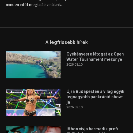
info (kukac) sportime.hu
Túl a 18. X-en és rendezvények százain a Sportime Magazinnak
továbbra is a legfőbb célja, hogy a mindenki sportját minél
vonzóbbá tegye.
A rendszeres mozgás és a sport jobbá teheti az életed! Mindehhez
minden infót megtalálsz nálunk.
A legfrissebb hírek