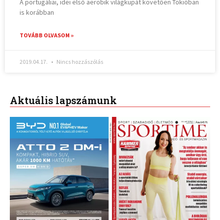
A portugáliai, idei első aerobik világkupát követően Tokióban
is korábban
TOVÁBB OLVASOM »
2019.04.17.
Nincs hozzászólás
Aktuális lapszámunk