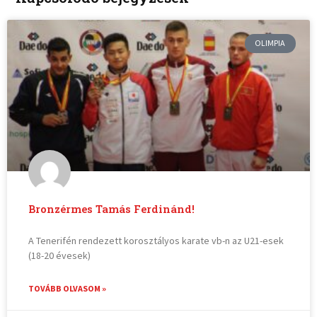
OLIMPIA
Bronzérmes Tamás Ferdinánd!
A Tenerifén rendezett korosztályos karate vb-n az U21-esek
(18-20 évesek)
TOVÁBB OLVASOM »