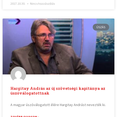
2017.10.30.
Nincs hozzászólás
ÚSZÁS
Hargitay András az új szövetségi kapitánya az
úszóválogatottnak
A magyar úszóválogatott élére Hargitay Andrást nevezték ki.
TOVÁBB OLVASOM »