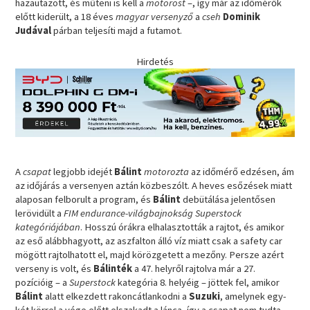
hazautazott, és műteni is kell a
motorost
–, így már az időmérők
előtt kiderült, a 18 éves
magyar versenyző
a
cseh
Dominik
Judával
párban teljesíti majd a futamot.
Hirdetés
A
csapat
legjobb idejét
Bálint
motorozta
az időmérő edzésen, ám
az időjárás a versenyen aztán közbeszólt. A heves esőzések miatt
alaposan felborult a program, és
Bálint
debütálása jelentősen
lerövidült a
FIM endurance-világbajnokság Superstock
kategóriájában
. Hosszú órákra elhalasztották a rajtot, és amikor
az eső alábbhagyott, az aszfalton álló víz miatt csak a safety car
mögött rajtolhatott el, majd körözgetett a mezőny. Persze azért
verseny is volt, és
Bálinték
a 47. helyről rajtolva már a 27.
pozícióig – a
Superstock
kategória 8. helyéig – jöttek fel, amikor
Bálint
alatt elkezdett rakoncátlankodni a
Suzuki
, amelynek egy-