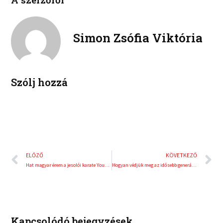
i
i
b
t
n
n
o
e
k
t
o
r
e
e
Simon Zsófia Viktória
k
d
r
i
e
n
s
t
Szólj hozzá
Előző
K
ELŐZŐ
KÖVETKEZŐ
Hat magyar érem a jesolói karate Youth League-en
Hogyan védjük meg az idősebb generációkat a kiberbűnözéstől?
Kapcsolódó bejegyzések