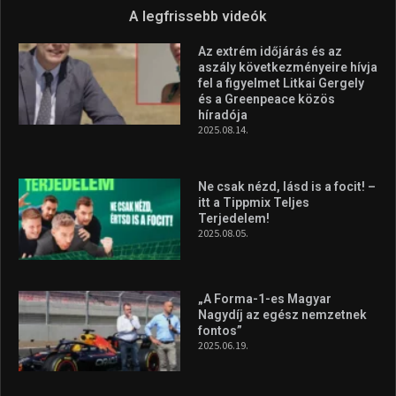
az Európa-kupán
2026.08.05.
Molnár Martin újabb dobogót
szerzett, már második a brit
Forma–3 tabelláján a
silverstone-i hétvége után
2026.08.04.
A legfrissebb videók
Az extrém időjárás és az
aszály következményeire hívja
fel a figyelmet Litkai Gergely
és a Greenpeace közös
híradója
2025.08.14.