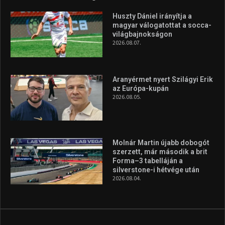
Túl a 18. X-en és rendezvények százain a Sportime Magazinnak
továbbra is a legfőbb célja, hogy a mindenki sportját minél
vonzóbbá tegye.
A rendszeres mozgás és a sport jobbá teheti az életed! Mindehhez
minden infót megtalálsz nálunk.
A legfrissebb hírek
Huszty Dániel irányítja a
magyar válogatottat a socca-
világbajnokságon
2026.08.07.
Aranyérmet nyert Szilágyi Erik