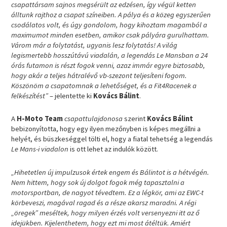
csapattársam sajnos megsérült az edzésen, így végül ketten
álltunk rajthoz a csapat színeiben. A pálya és a közeg egyszerűen
csodálatos volt, és úgy gondolom, hogy kihoztam magamból a
maximumot minden esetben, amikor csak pályára gurulhattam.
Várom már a folytatást, ugyanis lesz folytatás! A világ
legismertebb hosszútávú viadalán, a legendás Le Mansban a 24
órás futamon is részt fogok venni, azaz immár egyre biztosabb,
hogy akár a teljes hátralévő vb-szezont teljesíteni fogom.
Köszönöm a csapatomnak a lehetőséget, és a Fit4Racenek a
felkészítést”
– jelentette ki
Kovács Bálint
.
A
H-Moto Team
csapattulajdonosa
szerint
Kovács Bálint
bebizonyította, hogy egy ilyen mezőnyben is képes megállni a
helyét, és büszkeséggel tölti el, hogy a fiatal tehetség a legendás
Le Mans-i viadalon
is ott lehet az indulók között.
„Hihetetlen új impulzusok értek engem és Bálintot is a hétvégén.
Nem hittem, hogy sok új dolgot fogok még tapasztalni a
motorsportban, de nagyot tévedtem. Ez a légkör, ami az EWC-t
körbeveszi, magával ragad és a része akarsz maradni. A régi
„öregek” meséltek, hogy milyen érzés volt versenyezni itt az ő
idejükben. Kijelenthetem, hogy ezt mi most átéltük. Amiért