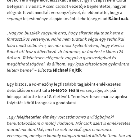
két körrel a vége előtt elszakadt a lánca, így a csapat nem tudta
befejezni a viadalt. A
cseh csapat
vezetője bejelentette, nagyon
elégedett volt mindkét versenyzőjével, és eldöntötte, hogy a
sepangi
teljesítménye alapján további lehetőséget ad
Bálintnak
.
„Nagyon büszkék vagyunk arra, hogy sikerült eljutnunk erre a
fantasztikus versenyre. Noha nem tudtunk végül egy technikai
hiba miatt célba érni, de már most kijelenthetem, hogy Kovács
Bálint ott lesz a következő vb-futamon, az áprilisi Le Mans-i 24
óráson. Tökéletesen elégedett vagyok a gyorsaságával és
megbízhatóságával, és állítom, egy igazi csiszolatlan gyémántra
leltem benne”
– állította
Michael Fojtik
.
Egy biztos, a
vb
-mezőny legfiatalabb tagjaként emlékezetes
debütáláson esett túl a
H-Moto Team
versenyzője
, aki pár
hónapja töltötte be a 18. életévét. Természetesen már az áprilisi
folytatás körül forognak a gondolatai.
„Egy felejthetetlen élmény volt számomra a világbajnoki
bemutatkozásom a maláj viadalon. Már csak azért is emlékezetes
marad mindörökké, mert ez volt az első igazi endurance
versenyem, amelyen komoly világsztárokkal körözhettem. Horvát