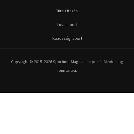
Futás
Kerékpár
Extrém Sportok
Fitnesz
Egyéb szabadidősport
Túra-Utazás
Lovassport
Közösségi sport