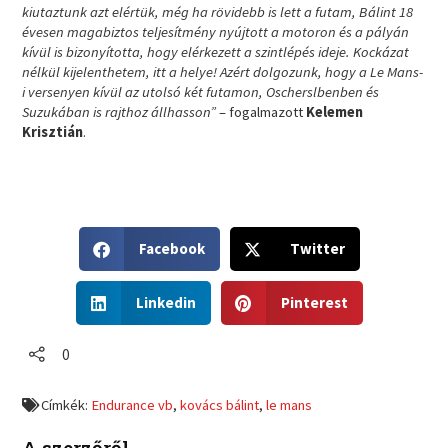
kiutaztunk azt elértük, még ha rövidebb is lett a futam, Bálint 18
évesen magabiztos teljesítmény nyújtott a motoron és a pályán
kívül is bizonyította, hogy elérkezett a szintlépés ideje. Kockázat
nélkül kijelenthetem, itt a helye! Azért dolgozunk, hogy a Le Mans-
i versenyen kívül az utolsó két futamon, Oscherslbenben és
Suzukában is rajthoz állhasson”
– fogalmazott
Kelemen
Krisztián
.
S
S
Facebook
Twitter
h
h
a
a
S
S
r
r
Linkedin
Pinterest
h
h
e
e
a
a
o
o
r
r
0
n
n
e
e
f
t
o
o
a
w
Címkék:
Endurance vb
,
kovács bálint
,
le mans
n
n
c
i
l
p
e
t
A szerzőről