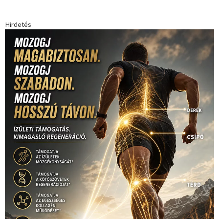
forma 1
(1165)
(530)
Európabajnokság
(173)
ferrari
(139)
Futball
(760)
futás
(305)
Hosszú Katinka
(186)
hungaroring
(181)
kickbox
(204)
Jégkorong
(148)
kajakkenu
(138)
karate
(168)
kézilabda
(448)
kosárlabda
(166)
Lewis Hamilton
(168)
magyar
Mercedes
(244)
labdarúgóválogatott
(148)
motorsport
(153)
Opel
rio
Dakar Team
(132)
Rali Világbajnokság
(122)
Rendezvény
(142)
sport
(438)
2016
(373)
szabadidősport
Sportime Magazin
(128)
(316)
tenisz
(416)
Szalay Balázs
(126)
táplálkozás
(155)
utazás
Video
(247)
vitorlázás
(126)
világbajnokság
(162)
Világkupa
(129)
életmód
(416)
(222)
vívás
(174)
vízilabda
(197)
Érdi Mária
(130)
úszás
(361)
Hirdetés