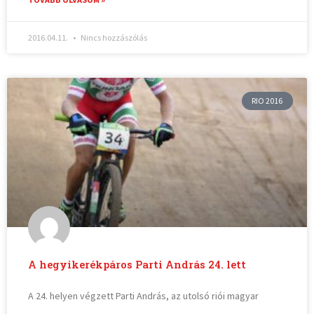
2016.04.11.
Nincs hozzászólás
RIO 2016
A hegyikerékpáros Parti András 24. lett
A 24. helyen végzett Parti András, az utolsó riói magyar