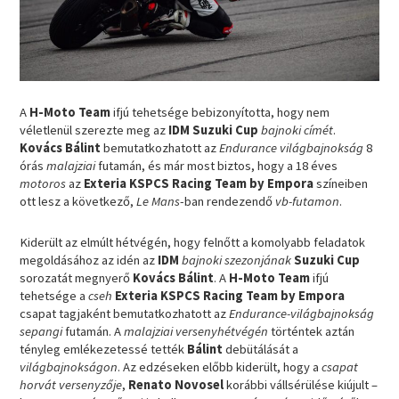
A
H-Moto Team
ifjú tehetsége bebizonyította, hogy nem
véletlenül szerezte meg az
IDM Suzuki Cup
bajnoki címét
.
Kovács Bálint
bemutatkozhatott az
Endurance világbajnokság
8
órás
malajziai
futamán, és már most biztos, hogy a 18 éves
motoros
az
Exteria KSPCS Racing Team by Empora
színeiben
ott lesz a következő,
Le Mans
-ban rendezendő
vb-futamon
.
Kiderült az elmúlt hétvégén, hogy felnőtt a komolyabb feladatok
megoldásához az idén az
IDM
bajnoki szezonjának
Suzuki Cup
sorozatát megnyerő
Kovács Bálint
. A
H-Moto Team
ifjú
tehetsége a
cseh
Exteria KSPCS Racing Team by Empora
csapat tagjaként bemutatkozhatott az
Endurance-világbajnokság
sepangi
futamán. A
malajziai versenyhétvégén
történtek aztán
tényleg emlékezetessé tették
Bálint
debütálását a
világbajnokságon
. Az edzéseken előbb kiderült, hogy a
csapat
horvát versenyzője
,
Renato Novosel
korábbi vállsérülése kiújult –