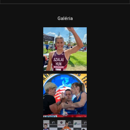
Ne csak nézd, lásd is a focit! –
itt a Tippmix Teljes
Terjedelem!
2025.08.05.
„A Forma-1-es Magyar
Nagydíj az egész nemzetnek
fontos”
2025.06.19.
Galéria