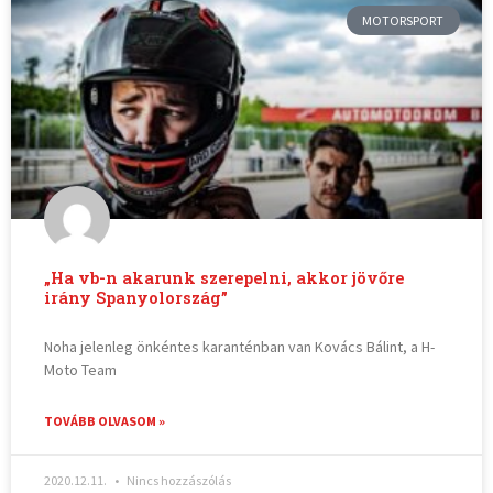
MOTORSPORT
„Ha vb-n akarunk szerepelni, akkor jövőre
irány Spanyolország”
Noha jelenleg önkéntes karanténban van Kovács Bálint, a H-
Moto Team
TOVÁBB OLVASOM »
2020.12.11.
Nincs hozzászólás