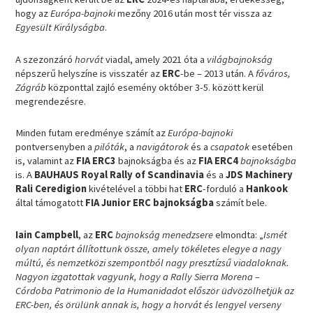
hogy az
Európa-bajnoki
mezőny 2016 után most tér vissza az
Egyesült Királyságba
.
A szezonzáró
horvát
viadal, amely 2021 óta a
világbajnokság
népszerű helyszíne is visszatér az
ERC
-be – 2013 után. A
főváros,
Zágráb
központtal zajló esemény október 3-5. között kerül
megrendezésre.
Minden futam eredménye számít az
Európa-bajnoki
pontversenyben a
pilóták
, a
navigátorok
és a
csapatok
esetében
is, valamint az
FIA ERC3
bajnokságba és az
FIA ERC4
bajnokságba
is. A
BAUHAUS Royal Rally of Scandinavia
és a
JDS Machinery
Rali Ceredigion
kivételével a többi hat
ERC
-forduló a
Hankook
által támogatott
FIA Junior ERC bajnokságba
számít bele.
Iain Campbell
, az
ERC
bajnokság menedzsere
elmondta: „
Ismét
olyan naptárt állítottunk össze, amely tökéletes elegye a nagy
múltú, és nemzetközi szempontból nagy presztízsű viadaloknak.
Nagyon izgatottak vagyunk, hogy a Rally Sierra Morena –
Córdoba Patrimonio de la Humanidadot először üdvözölhetjük az
ERC-ben, és örülünk annak is, hogy a horvát és lengyel verseny