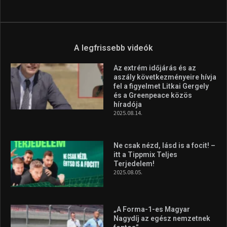
A legfrissebb videók
Az extrém időjárás és az
aszály következményeire hívja
fel a figyelmet Litkai Gergely
és a Greenpeace közös
híradója
2025.08.14.
Ne csak nézd, lásd is a focit! –
itt a Tippmix Teljes
Terjedelem!
2025.08.05.
„A Forma-1-es Magyar
Nagydíj az egész nemzetnek