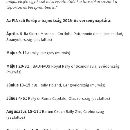
május elején egy kicsit fel is vezethetnénk a turisztikai szezont a
tóparton és Veszprémben is.
”
Az FIA rali Európa-bajnokság 2025-ös versenynaptára:
Április 4-6.:
Sierra Morena – Córdoba Patrimonio de la Humanidad,
Spanyolország (aszfaltos)
Május 9-11.:
Rally Hungary (murvás)
Május 29-31.:
BAUHAUS Royal Rally of Scandinavia, Svédország
(murvás)
Június 13-15.:
81. Rally Poland, Lengyelország (murvás)
Július 4-6.:
Rally di Roma Capitale, Olaszország (aszfaltos)
Augusztus 15-17.:
Barum Czech Rally Zlín, Csehország
(aszfaltos)