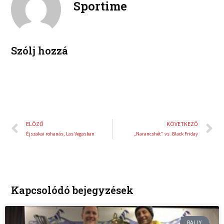
Sportime
k
d
r
i
e
n
s
t
Szólj hozzá
Előző
K
ELŐZŐ
KÖVETKEZŐ
Éjszakai rohanás, Las Vegasban
„Narancshét” vs. Black Friday
Kapcsolódó bejegyzések
RALLY