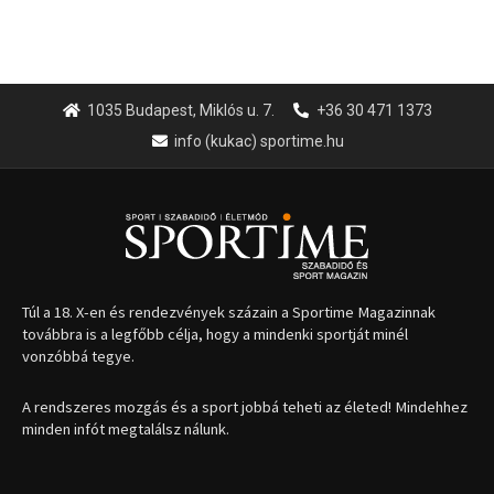
1035 Budapest, Miklós u. 7.
+36 30 471 1373
info (kukac) sportime.hu
Túl a 18. X-en és rendezvények százain a Sportime Magazinnak
továbbra is a legfőbb célja, hogy a mindenki sportját minél
vonzóbbá tegye.
A rendszeres mozgás és a sport jobbá teheti az életed! Mindehhez
minden infót megtalálsz nálunk.