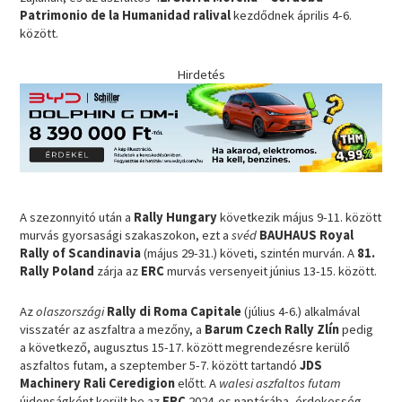
Patrimonio de la Humanidad ralival
kezdődnek április 4-6.
között.
Hirdetés
A szezonnyitó után a
Rally Hungary
következik május 9-11. között
murvás gyorsasági szakaszokon, ezt a
svéd
BAUHAUS Royal
Rally of Scandinavia
(május 29-31.) követi, szintén murván. A
81.
Rally Poland
zárja az
ERC
murvás versenyeit június 13-15. között.
Az
olaszországi
Rally di Roma Capitale
(július 4-6.) alkalmával
visszatér az aszfaltra a mezőny, a
Barum Czech Rally Zlín
pedig
a következő, augusztus 15-17. között megrendezésre kerülő
aszfaltos futam, a szeptember 5-7. között tartandó
JDS
Machinery Rali Ceredigion
előtt. A
walesi aszfaltos futam
újdonságként került be az
ERC
2024-es naptárába, érdekesség,