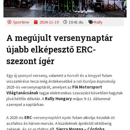
Sportime
2024-11-19
10:41 du.
Rally
A megújult versenynaptár
újabb elképesztő ERC-
szezont ígér
Egy új
spanyol
verseny, valamint a
horvát
és a
lengyel
futam
visszatérése teszi még érdekesebbé a
rali Európa-bajnokság
2025-ös versenynaptárát, amelyet az
FIA Motorsport
Világtanácsának
tagjai elektronikus szavazást követően hagytak
jóvá hétfőn délután. A
Rally Hungary
május 9-11. dátummal
szerepel a naptárban.
A 2025-ös
ERC
–
versenynaptárt
nyolc futam alkotja: közülük öt
aszfaltos és három murvás. A küzdelmek áprilistól októberig
zajlanak, és az aszfaltos 4
2. Sierra Morena – Córdoba