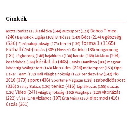
Címkék
Babos Tímea
asztalitenisz
(130)
atlétika
(144)
autosport
(123)
egészség
(240)
Bécs
(214)
Bajnokok Ligája
(168)
Birkózás
(143)
forma 1
(1165)
(530)
Európabajnokság
(173)
ferrari
(139)
Futball
(760)
futás
(305)
Hosszú Katinka
(186)
hungaroring
(181)
kickbox
(204)
Jégkorong
(148)
kajakkenu
(138)
karate
(168)
kézilabda
(448)
kosárlabda
(166)
Lewis Hamilton
(168)
magyar
Mercedes
(244)
labdarúgóválogatott
(148)
motorsport
(153)
Opel
rio
Dakar Team
(132)
Rali Világbajnokság
(122)
Rendezvény
(142)
sport
(438)
2016
(373)
szabadidősport
Sportime Magazin
(128)
(316)
tenisz
(416)
Szalay Balázs
(126)
táplálkozás
(155)
utazás
Video
(247)
vitorlázás
(126)
világbajnokság
(162)
Világkupa
(129)
életmód
(416)
(222)
vívás
(174)
vízilabda
(197)
Érdi Mária
(130)
úszás
(361)