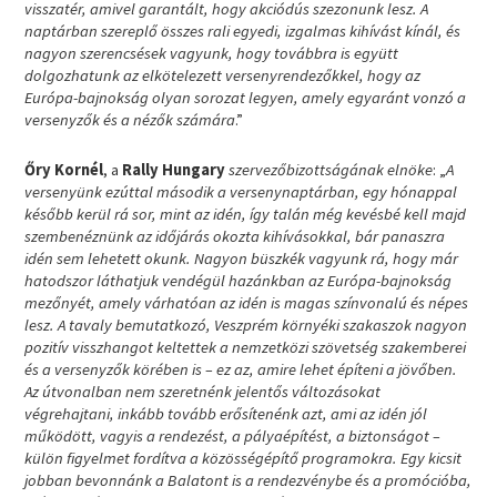
visszatér, amivel garantált, hogy akciódús szezonunk lesz. A
naptárban szereplő összes rali egyedi, izgalmas kihívást kínál, és
nagyon szerencsések vagyunk, hogy továbbra is együtt
dolgozhatunk az elkötelezett versenyrendezőkkel, hogy az
Európa-bajnokság olyan sorozat legyen, amely egyaránt vonzó a
versenyzők és a nézők számára
.”
Őry Kornél
, a
Rally Hungary
szervezőbizottságának elnöke
: „
A
versenyünk ezúttal második a versenynaptárban, egy hónappal
később kerül rá sor, mint az idén, így talán még kevésbé kell majd
szembenéznünk az időjárás okozta kihívásokkal, bár panaszra
idén sem lehetett okunk. Nagyon büszkék vagyunk rá, hogy már
hatodszor láthatjuk vendégül hazánkban az Európa-bajnokság
mezőnyét, amely várhatóan az idén is magas színvonalú és népes
lesz. A tavaly bemutatkozó, Veszprém környéki szakaszok nagyon
pozitív visszhangot keltettek a nemzetközi szövetség szakemberei
és a versenyzők körében is – ez az, amire lehet építeni a jövőben.
Az útvonalban nem szeretnénk jelentős változásokat
végrehajtani, inkább tovább erősítenénk azt, ami az idén jól
működött, vagyis a rendezést, a pályaépítést, a biztonságot –
külön figyelmet fordítva a közösségépítő programokra. Egy kicsit
jobban bevonnánk a Balatont is a rendezvénybe és a promócióba,