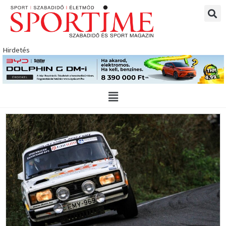
Skip
to
content
Hirdetés
Main
Menu