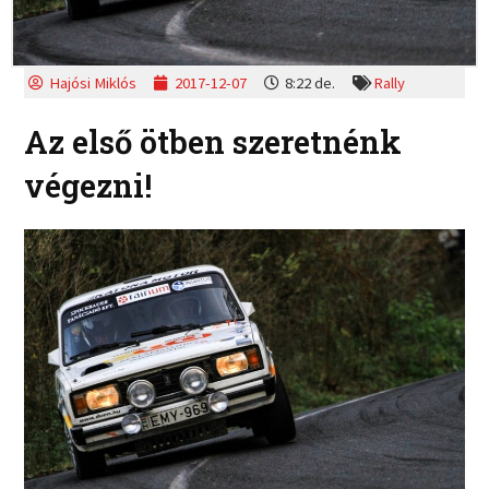
Hajósi Miklós
2017-12-07
8:22 de.
Rally
Az első ötben szeretnénk
végezni!