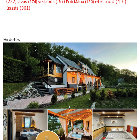
életmód
(416)
(222)
vívás
(174)
vízilabda
(197)
Érdi Mária
(130)
úszás
(361)
Hirdetés