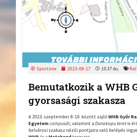
Sportime
2023-08-17
10:37 du.
Ral
Bemutatkozik a WHB Gy
gyorsasági szakasza
A 2023. szeptember 8-10. között zajló
WHB Győr Ra
Egyetem
campusát
, valamint a
Dunakapu teret
is é
belvárosi szakasz nézői pontjaira való belépés ingy
WHB
és a
Metabond
teraszra.