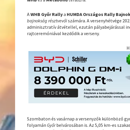
A
WHB Győr Rally
a
HUMDA Országos Rally Bajno
bajnokság résztvevői
számára. A versenyhétvége 2023
adminisztratív átvétellel, ezután pályabejárással i
rajtceremóniával kezdődik a verseny.
H
Szombaton és vasárnap a versenyzők különböző gyo
folyamán
Győr
belvárosában is. Az 5,05 km-es szakas