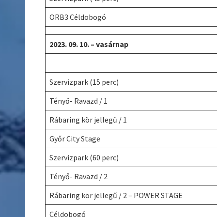
ORB3 Céldobogó
2023. 09. 10. – vasárnap
Szervizpark (15 perc)
Tényő- Ravazd / 1
Rábaring kör jellegű / 1
Győr City Stage
Szervizpark (60 perc)
Tényő- Ravazd / 2
Rábaring kör jellegű / 2 – POWER STAGE
Céldobogó