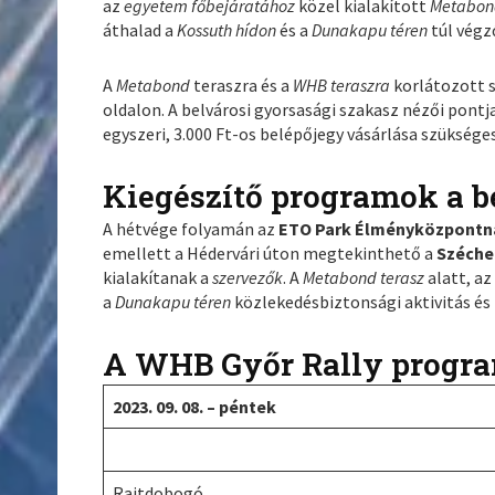
az
egyetem főbejáratához
közel kialakított
Metabond
áthalad a
Kossuth hídon
és a
Dunakapu téren
túl végz
A
Metabond
teraszra és a
WHB teraszra
korlátozott 
oldalon. A belvárosi gyorsasági szakasz nézői pontj
egyszeri, 3.000 Ft-os belépőjegy vásárlása szükséges
Kiegészítő programok a b
A hétvége folyamán az
ETO Park Élményközpontn
emellett a Hédervári úton megtekinthető a
Széche
kialakítanak a
szervezők
. A
Metabond terasz
alatt, a
a
Dunakapu téren
közlekedésbiztonsági aktivitás és 
A WHB Győr Rally progr
2023. 09. 08. – péntek
Rajtdobogó