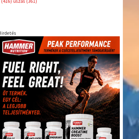
(416)
úszás
(361)
Hirdetés