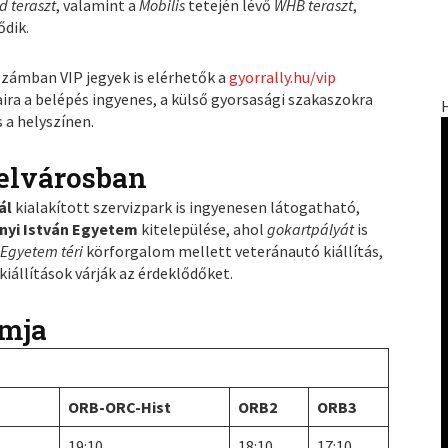
 teraszt
, valamint a
Mobilis
tetején lévő
WHB teraszt
,
ődik.
számban VIP jegyek is elérhetők a
gyorrally.hu/vip
aira a belépés ingyenes, a külső gyorsasági szakaszokra
 a helyszínen.
elvárosban
ál
kialakított szervizpark is ingyenesen látogatható,
nyi István Egyetem
kitelepülése, ahol
gokartpályát
is
z
Egyetem téri
körforgalom mellett veteránautó kiállítás,
kiállítások várják az érdeklődőket.
amja
ORB-ORC-Hist
ORB2
ORB3
19:10
18:10
17:10