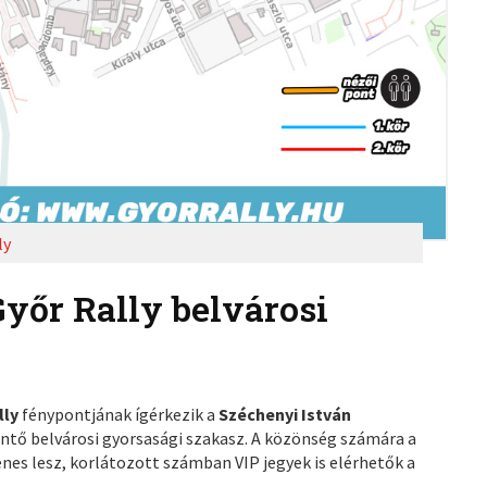
ly
őr Rally belvárosi
lly
fénypontjának ígérkezik a
Széchenyi István
rintő belvárosi gyorsasági szakasz. A közönség számára a
enes lesz, korlátozott számban VIP jegyek is elérhetők a