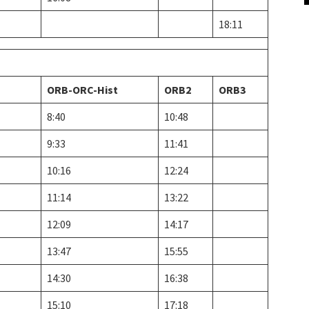
18:11
ORB-ORC-Hist
ORB2
ORB3
8:40
10:48
9:33
11:41
10:16
12:24
11:14
13:22
12:09
14:17
13:47
15:55
14:30
16:38
15:10
17:18