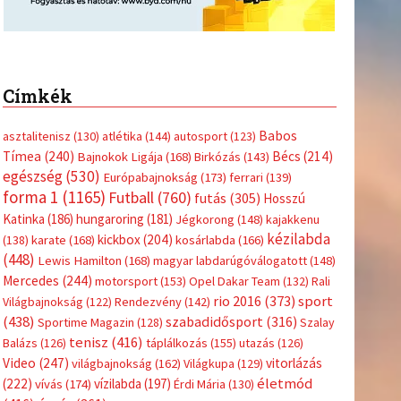
Címkék
Babos
asztalitenisz
(130)
atlétika
(144)
autosport
(123)
Tímea
(240)
Bécs
(214)
Bajnokok Ligája
(168)
Birkózás
(143)
egészség
(530)
Európabajnokság
(173)
ferrari
(139)
forma 1
(1165)
Futball
(760)
futás
(305)
Hosszú
Katinka
(186)
hungaroring
(181)
Jégkorong
(148)
kajakkenu
kézilabda
kickbox
(204)
(138)
karate
(168)
kosárlabda
(166)
(448)
Lewis Hamilton
(168)
magyar labdarúgóválogatott
(148)
Mercedes
(244)
motorsport
(153)
Opel Dakar Team
(132)
Rali
sport
rio 2016
(373)
Világbajnokság
(122)
Rendezvény
(142)
(438)
szabadidősport
(316)
Sportime Magazin
(128)
Szalay
tenisz
(416)
Balázs
(126)
táplálkozás
(155)
utazás
(126)
Video
(247)
vitorlázás
világbajnokság
(162)
Világkupa
(129)
életmód
(222)
vívás
(174)
vízilabda
(197)
Érdi Mária
(130)