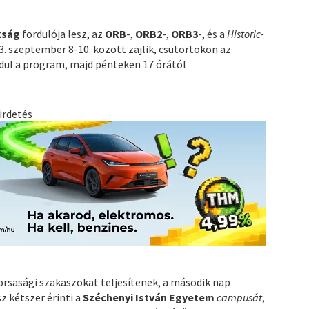
kság
fordulója lesz, az
ORB
-,
ORB2
-,
ORB3
-, és a
Historic-
. szeptember 8-10. között zajlik, csütörtökön az
ndul a program, majd pénteken 17 órától
irdetés
rsasági szakaszokat teljesítenek, a második nap
z kétszer érinti a
Széchenyi István Egyetem
campusát
,