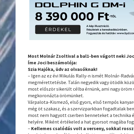
Most Molnár Zsoltival a bal1-ben vágott neki Jo
Íme Joci beszámolója:
Szia Hajóka, üdv az olvasóknak!
– Igen az ez évi Mikulás Rally-n ismét Molnár-Radvá
megmérettetésbe. Talán negyedik vagy ötödik közös 
most először sikerült célba érnünk, ami nagy öröm 
megkoronázta örömünket.
Várpalota-Kismező, első gyors, első tempós kanyaro
még öt szakasz, és a szervizparkban fogadtalak ben
most nem hagyott cserben benneteket a technika és
helyére. Miként értékeled a hat gyorsot magába fog
–
Kellemes csalódás volt a verseny, sokkal ros