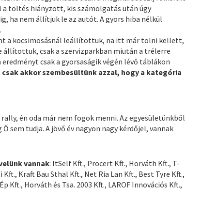
ül a töltés hiányzott, kis számolgatás után úgy
g, ha nem állítjuk le az autót. A gyors hiba nélkül
.
 a kocsimosásnál leállítottuk, na itt már tolni kellett,
 állítottuk, csak a szervizparkban miután a trélerre
 eredményt csak a gyorsaságik végén lévő táblákon
t csak akkor szembesültünk azzal, hogy a kategória
r rally, én oda már nem fogok menni. Az egyesületünkből
g Ő sem tudja. A jövő év nagyon nagy kérdőjel, vannak
 velünk vannak
: ItSelf Kft., Procert Kft., Horváth Kft., T-
Kft., Kraft Bau Sthal Kft., Net Ria Lan Kft., Best Tyre Kft.,
Ép Kft., Horváth és Tsa. 2003 Kft., LAROF Innovációs Kft.,