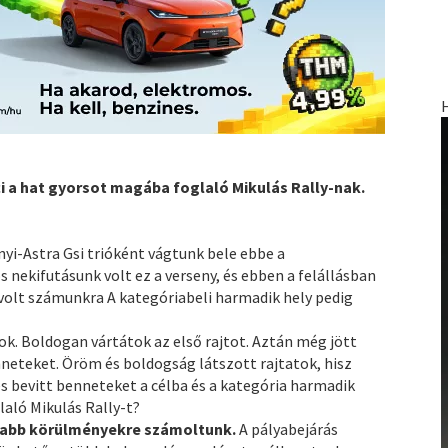
ci a hat gyorsot magába foglaló Mikulás Rally-nak.
nyi-Astra Gsi trióként vágtunk bele ebbe a
nekifutásunk volt ez a verseny, és ebben a felállásban
volt számunkra A kategóriabeli harmadik hely pedig
k. Boldogan vártátok az első rajtot. Aztán még jött
neteket. Öröm és boldogság látszott rajtatok, hisz
 bevitt benneteket a célba és a kategória harmadik
laló Mikulás Rally-t?
szabb körülményekre számoltunk.
A pályabejárás