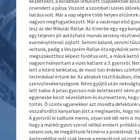
kezdetekor, a korábban lehullott csapadéknak kös
örvendett a pálya. Viszont a szombati szeles időnek
hatása volt. Már a nap végére több helyen eltűntek
nagyon megfogyatkozott. Már a vasárnapi első gyo
lesz az idei Mikulás Rallye. Az itinerbe egy-egy kan
egy teljesen jól autózható murvás verseny résztvevő
eseménytelenül zajlott. Semmi kaland, semmi túlc
voltunk, pedig a Veszprém Rallye óta egyikőnk sem 
megszokotthoz képest fordítva volt, a másik kettő 
nagyon hiányoltam a vizes katlant a 3. gyorsról. N
lett a kitérő beiktatva, de most tuti érdekes színfo
technikával értünk be. Az ablakok tisztításában, ill
szerviztevékenységünk. Némi gyűjtő után nekivágtun
lett tudva. A jutasi gyorson már keletkezett némi 
egyenesbe kicsit nézelődtem és észrevettem, hogy 
töltés. Ő szinte ugyanekkor azt mondta defektünk v
visszafordító kanyarban jött a meglepetés, hogy ninc
A gyorsról ki tudtunk menni, olyan sok idő nem is 
hogy a márkói gyors szervó nélkül embert próbáló sz
valami sok, de megálltunk felmérni a problémát. Sz
kartervédőre volt csak leesve a generátoré viszont