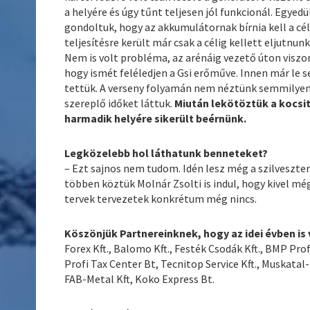
a helyére és úgy tűnt teljesen jól funkcionál. Egyed
gondoltuk, hogy az akkumulátornak bírnia kell a céli
teljesítésre került már csak a célig kellett eljutnunk
Nem is volt probléma, az arénáig vezető úton viszont
hogy ismét feléledjen a Gsi erőműve. Innen már le se
tettük. A verseny folyamán nem néztünk semmilyen
szereplő időket láttuk.
Miután lekötöztük a kocsi
harmadik helyére sikerült beérnünk.
Legközelebb hol láthatunk benneteket?
– Ezt sajnos nem tudom. Idén lesz még a szilveszte
többen köztük Molnár Zsolti is indul, hogy kivel mé
tervek tervezetek konkrétum még nincs.
Köszönjük Partnereinknek, hogy az idei évben is
Forex Kft., Balomo Kft., Festék Csodák Kft., BMP Profi 
Profi Tax Center Bt, Tecnitop Service Kft., Muskatal-
FAB-Metal Kft, Koko Express Bt.