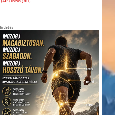
(416)
úszás
(361)
Hirdetés