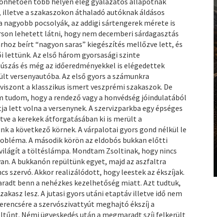
zönhetően több helyen elég gyalázatos állapotnak
, illetve a szakaszokon áthaladó autóknak áldásos
 a nagyobb pocsolyák, az addigi sártengerek mérete is
rson lehetett látni, hogy nem decemberi sárdagasztás
yarhoz beírt “nagyon saras” kiegészítés mellőzve lett, és
i lettünk. Az első három gyorsasági szinte
súszás és még az időeredményekkel is elégedettek
ült versenyautóba. Az első gyors a számunkra
viszont a klasszikus ismert veszprémi szakaszok. De
em tudom, hogy a rendező vagy a honvédség jóindulatából
ltja lett volna a versenynek. A szervizparkba egy épséges
etve a kerekek átforgatásában ki is merült a
k a következő körnek. A várpalotai gyors gond nélkül le
probléma. A második körön az eldobós bukkan előtti
világít a töltéslámpa. Mondtam Zsoltinak, hogy nincs
an. A bukkanón repültünk egyet, majd az aszfaltra
s szervó. Akkor realizálódott, hogy leestek az ékszíjak.
maradt benn a nehézkes kezelhetőség miatt. Azt tudtuk,
akasz lesz. A jutasi gyors utáni etaptáv illetve idő nem
erencsére a szervószivattyút meghajtó ékszíj a
 eltűnt. Némi ügyeskedés után a megmaradt szíj felkerült