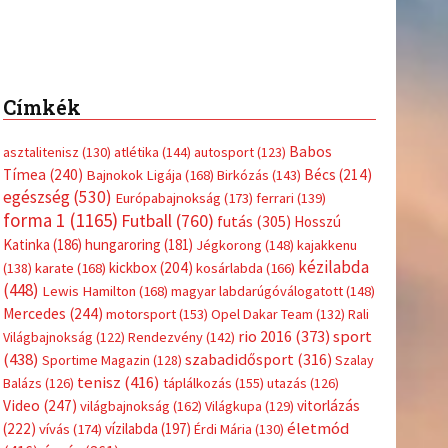
Címkék
Babos
asztalitenisz
(130)
atlétika
(144)
autosport
(123)
Tímea
(240)
Bécs
(214)
Bajnokok Ligája
(168)
Birkózás
(143)
egészség
(530)
Európabajnokság
(173)
ferrari
(139)
forma 1
(1165)
Futball
(760)
futás
(305)
Hosszú
Katinka
(186)
hungaroring
(181)
Jégkorong
(148)
kajakkenu
kézilabda
kickbox
(204)
(138)
karate
(168)
kosárlabda
(166)
(448)
Lewis Hamilton
(168)
magyar labdarúgóválogatott
(148)
Mercedes
(244)
motorsport
(153)
Opel Dakar Team
(132)
Rali
sport
rio 2016
(373)
Világbajnokság
(122)
Rendezvény
(142)
(438)
szabadidősport
(316)
Sportime Magazin
(128)
Szalay
tenisz
(416)
Balázs
(126)
táplálkozás
(155)
utazás
(126)
Video
(247)
vitorlázás
világbajnokság
(162)
Világkupa
(129)
életmód
(222)
vívás
(174)
vízilabda
(197)
Érdi Mária
(130)