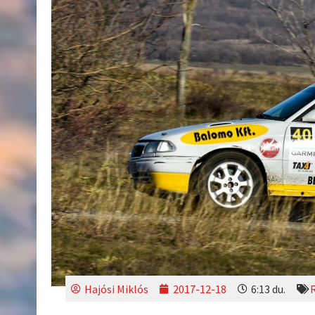
Hajósi Miklós
2017-12-18
6:13 du.
R