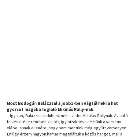
Most Bodogán Balázzsal a jobb1-ben vágtál neki a hat
gyorsot magába foglaló Mikulás Rally-nak.
– Így van, Balázzsal indultunk neki az idei Mikulás Rallynak. Az autó
felkészítése rendben zajlott, így bizakodva néztünk a verseny
elébe, annak ellenére, hogy nem mentünk még együtt versenyen.
Én úgy érzem nagyon hamar megtaláltuk a közös hangot, már a