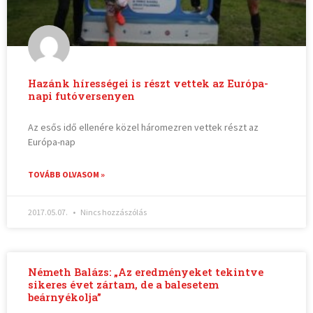
Hazánk hírességei is részt vettek az Európa-
napi futóversenyen
Az esős idő ellenére közel háromezren vettek részt az
Európa-nap
TOVÁBB OLVASOM »
2017.05.07.
Nincs hozzászólás
Németh Balázs: „Az eredményeket tekintve
sikeres évet zártam, de a balesetem
beárnyékolja”