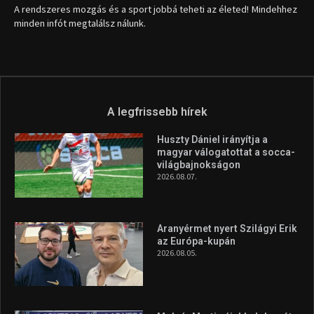
1035 Budapest, Miklós u. 7.
+36 30 471 1373
info (kukac) sportime.hu
Túl a 18. X-en és rendezvények százain a Sportime Magazinnak
továbbra is a legfőbb célja, hogy a mindenki sportját minél
vonzóbbá tegye.
A rendszeres mozgás és a sport jobbá teheti az életed! Mindehhez
minden infót megtalálsz nálunk.
A legfrissebb hírek