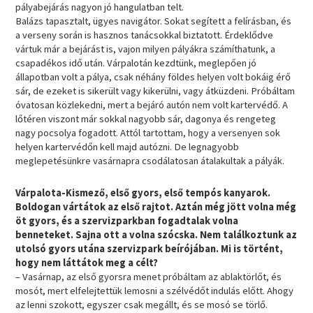
pályabejárás nagyon jó hangulatban telt.
Balázs tapasztalt, ügyes navigátor. Sokat segített a felírásban, és
a verseny során is hasznos tanácsokkal biztatott. Érdeklődve
vártuk már a bejárást is, vajon milyen pályákra számíthatunk, a
csapadékos idő után. Várpalotán kezdtünk, meglepően jó
állapotban volt a pálya, csak néhány földes helyen volt bokáig érő
sár, de ezeket is sikerült vagy kikerülni, vagy átküzdeni. Próbáltam
óvatosan közlekedni, mert a bejáró autón nem volt kartervédő. A
lőtéren viszont már sokkal nagyobb sár, dagonya és rengeteg
nagy pocsolya fogadott. Attól tartottam, hogy a versenyen sok
helyen kartervédőn kell majd autózni. De legnagyobb
meglepetésünkre vasárnapra csodálatosan átalakultak a pályák.
Várpalota-Kismező, első gyors, első tempós kanyarok.
Boldogan vártátok az első rajtot. Aztán még jött volna még
öt gyors, és a szervizparkban fogadtalak volna
benneteket. Sajna ott a volna szócska. Nem találkoztunk az
utolsó gyors utána szervizpark beírójában. Mi is történt,
hogy nem láttátok meg a célt?
– Vasárnap, az első gyorsra menet próbáltam az ablaktörlőt, és
mosót, mert elfelejtettük lemosni a szélvédőt indulás előtt. Ahogy
az lenni szokott, egyszer csak megállt, és se mosó se törlő.