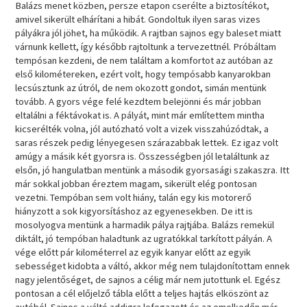
Balázs menet közben, persze etapon cserélte a biztosítékot,
amivel sikerült elhárítani a hibát. Gondoltuk ilyen saras vizes
pályákra jól jöhet, ha működik. A rajtban sajnos egy baleset miatt
várnunk kellett, így később rajtoltunk a tervezettnél. Próbáltam
tempósan kezdeni, de nem találtam a komfortot az autóban az
első kilométereken, ezért volt, hogy tempósabb kanyarokban
lecsúsztunk az útról, de nem okozott gondot, simán mentünk
tovább. A gyors vége felé kezdtem belejönni és már jobban
eltalálni a féktávokat is. A pályát, mint már említettem mintha
kicserélték volna, jól autózható volt a vizek visszahúzódtak, a
saras részek pedig lényegesen szárazabbak lettek. Ez igaz volt
amúgy a másik két gyorsra is. Összességben jól letaláltunk az
elsőn, jó hangulatban mentünk a második gyorsasági szakaszra. Itt
már sokkal jobban éreztem magam, sikerült elég pontosan
vezetni. Tempóban sem volt hiány, talán egy kis motorerő
hiányzott a sok kigyorsításhoz az egyenesekben. De itt is
mosolyogva mentünk a harmadik pálya rajtjába. Balázs remekül
diktált, jó tempóban haladtunk az ugratókkal tarkított pályán. A
vége előtt pár kilométerrel az egyik kanyar előtt az egyik
sebességet kidobta a váltó, akkor még nem tulajdonítottam ennek
nagy jelentőséget, de sajnos a célig már nem jutottunk el. Egész
pontosan a cél előjelző tábla előtt a teljes hajtás elköszönt az
autóból. Sajnos a váltó addigra lefogazott és az emelkedőn már