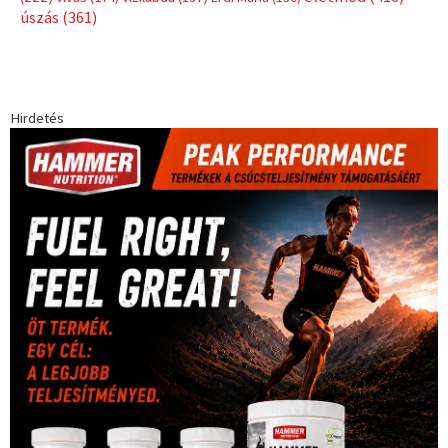
Babos Tímea
asztalitenisz
(130)
atlétika
(144)
autosport
(123)
egészség
(240)
Bécs
(214)
Bajnokok Ligája
(168)
Birkózás
(143)
forma 1
(1165)
(530)
Európabajnokság
(173)
ferrari
(139)
Futball
(760)
futás
(305)
Hosszú Katinka
(186)
hungaroring
(181)
kickbox
(204)
Jégkorong
(148)
kajakkenu
(138)
karate
(168)
kézilabda
(448)
kosárlabda
(166)
Lewis Hamilton
(168)
magyar
Mercedes
(244)
labdarúgóválogatott
(148)
motorsport
(153)
Opel
rio
Dakar Team
(132)
Rali Világbajnokság
(122)
Rendezvény
(142)
sport
(438)
2016
(373)
szabadidősport
Sportime Magazin
(128)
(316)
tenisz
(416)
Szalay Balázs
(126)
táplálkozás
(155)
utazás
Video
(247)
vitorlázás
(126)
világbajnokság
(162)
Világkupa
(129)
életmód
(416)
(222)
vívás
(174)
vízilabda
(197)
Érdi Mária
(130)
úszás
(361)
Hirdetés