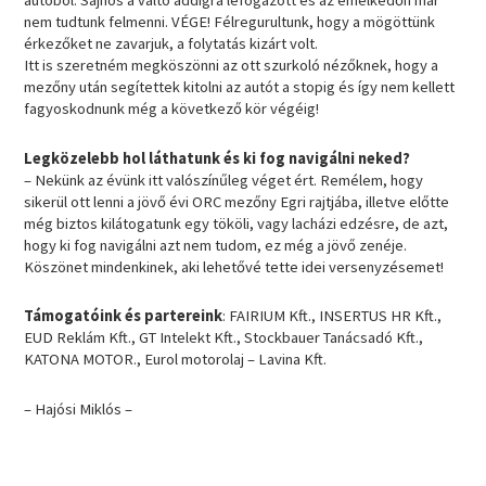
nem tudtunk felmenni. VÉGE! Félregurultunk, hogy a mögöttünk
érkezőket ne zavarjuk, a folytatás kizárt volt.
Itt is szeretném megköszönni az ott szurkoló nézőknek, hogy a
mezőny után segítettek kitolni az autót a stopig és így nem kellett
fagyoskodnunk még a következő kör végéig!
Legközelebb hol láthatunk és ki fog navigálni neked?
– Nekünk az évünk itt valószínűleg véget ért. Remélem, hogy
sikerül ott lenni a jövő évi ORC mezőny Egri rajtjába, illetve előtte
még biztos kilátogatunk egy tököli, vagy lacházi edzésre, de azt,
hogy ki fog navigálni azt nem tudom, ez még a jövő zenéje.
Köszönet mindenkinek, aki lehetővé tette idei versenyzésemet!
Támogatóink és partereink
: FAIRIUM Kft., INSERTUS HR Kft.,
EUD Reklám Kft., GT Intelekt Kft., Stockbauer Tanácsadó Kft.,
KATONA MOTOR., Eurol motorolaj – Lavina Kft.
– Hajósi Miklós –