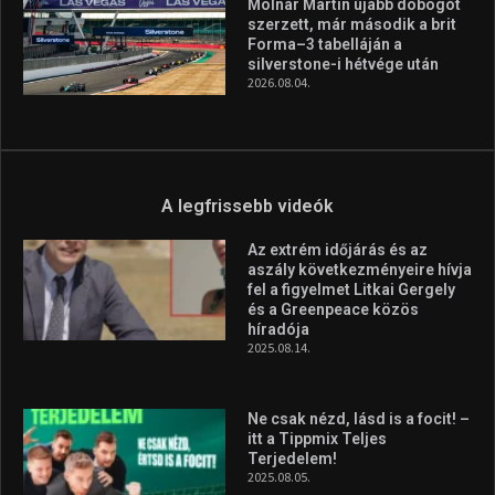
Huszty Dániel irányítja a
magyar válogatottat a socca-
világbajnokságon
2026.08.07.
Aranyérmet nyert Szilágyi Erik
az Európa-kupán
2026.08.05.
Molnár Martin újabb dobogót
szerzett, már második a brit
Forma–3 tabelláján a
silverstone-i hétvége után
2026.08.04.