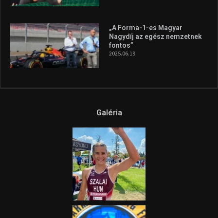
A legfrissebb videók
Az extrém időjárás és az
aszály következményeire hívja
fel a figyelmet Litkai Gergely
és a Greenpeace közös
híradója
2025.08.14.
Ne csak nézd, lásd is a focit! –
itt a Tippmix Teljes
Terjedelem!
2025.08.05.
„A Forma-1-es Magyar
Nagydíj az egész nemzetnek
fontos”
2025.06.19.