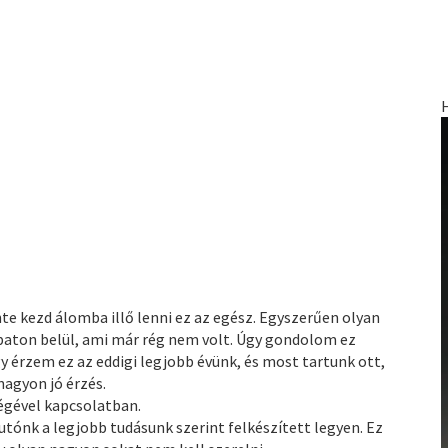
nte kezd álomba illő lenni ez az egész. Egyszerűen olyan
sapaton belül, ami már rég nem volt. Úgy gondolom ez
 érzem ez az eddigi legjobb évünk, és most tartunk ott,
nagyon jó érzés.
égével kapcsolatban.
tónk a legjobb tudásunk szerint felkészített legyen. Ez