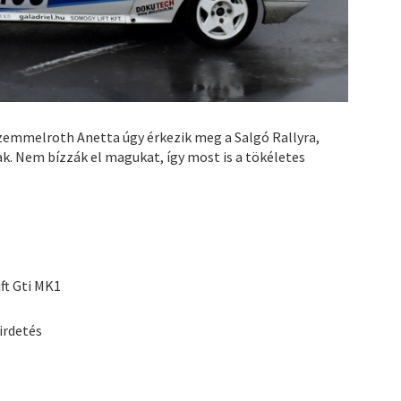
zemmelroth Anetta úgy érkezik meg a Salgó Rallyra,
k. Nem bízzák el magukat, így most is a tökéletes
ft Gti MK1
irdetés