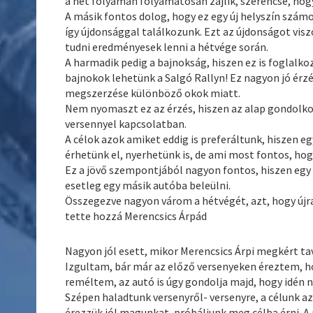
a hét folyamán folyamatosan zajlik, szerencse, hog
A másik fontos dolog, hogy ez egy új helyszín sz
így újdonsággal találkozunk. Ezt az újdonságot visz
tudni eredményesek lenni a hétvége során.
A harmadik pedig a bajnokság, hiszen ez is foglalko
bajnokok lehetünk a Salgó Rallyn! Ez nagyon jó érz
megszerzése különböző okok miatt.
Nem nyomaszt ez az érzés, hiszen az alap gondolko
versennyel kapcsolatban.
A célok azok amiket eddig is preferáltunk, hiszen e
érhetünk el, nyerhetünk is, de ami most fontos, ho
Ez a jövő szempontjából nagyon fontos, hiszen egy
esetleg egy másik autóba beleülni.
Összegezve nagyon várom a hétvégét, azt, hogy újra
tette hozzá Merencsics Árpád
Nagyon jól esett, mikor Merencsics Árpi megkért tav
Izgultam, bár már az előző versenyeken éreztem, ho
reméltem, az autó is úgy gondolja majd, hogy idén 
Szépen haladtunk versenyről- versenyre, a célunk a
érezzük jól magunkat, próbáljunk meg célba érni. A 