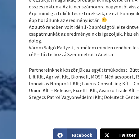
összeszoktunk. Az itiner számomra nagyon jól vis
Árpi mindig a tökéletesre törekszik, de ezt könnyedé
épp hol állunk az eredménylistán.
Az autó rendben volt idén 1-2 apróságtól eltekintve
csapatmunkát az eredményeink is igazolják, hisz 
dolog.
Várom Salgó Rallye-t, remélem minden rendben lesz
cél! – fűzte hozzá Szemmelroth Anetta
Partnereinknek köszönjük az együttműködést: Büttne
Lift Kft., Agrivál Kft., Bionvell, MOST Médiacsoport,
Innovitas Nonprofit Kft.; Laurus-Consulting Kft. – Co
Union Kft. – Release, ExcelIT Kft.; Avanzo Trade Kft.
Szegecs Patrol Vagyonvédelmi Kft.; Dokutech Center
S
S
Facebook
Twitter
h
h