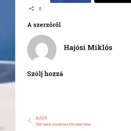
a
a
0
r
r
e
e
A szerzőről
o
o
n
n
f
t
a
w
Hajósi Miklós
c
i
e
t
b
t
o
e
Szólj hozzá
o
r
k
Előző
ELŐZŐ
Tóth Tamás aranyérmes 100 méter háton