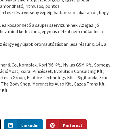
szamondható, ritmusos, pontos.
n teszi és a verseny végéig hallani sem akar arról, hogy
, ez köszönhető a szuper szervizünknek. Az igazi jó
ehhez mind kellettünk, egymás nélkül nem működne a
 és így egy újabb örömautózásban lesz részünk. Cél, a
r & Co, Komplex, Kori ’96 Kft., Nyilas GSM Kft., Somogy
 RádióMost, Zsirai Pincészet, Evolution Consulting Kft.,
rtesia Group, Ecoffice Technology Kft. – Sigillanda, Scan-
 – The Body Shop, Merencsics Autó Kft., Gazda Trans Kft.,
 Kft.
S
S
Linkedin
Pinterest
h
h