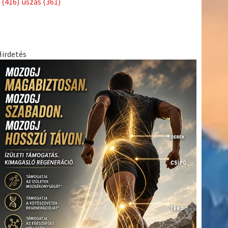
(416)
úszás
(361)
Hirdetés