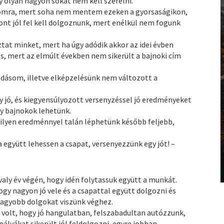
y olyan nagyon sokat nem kell szerelni.
ámomra, mert soha nem mentem ezeken a gyorsaságikon,
ont jól fel kell dolgoznunk, mert enélkül nem fogunk
ztat minket, mert ha úgy adódik akkor az idei évben
és, mert az elmúlt években nem sikerült a bajnoki cím
dásom, illetve elképzelésünk nem változott a
gy jó, és kiegyensúlyozott versenyzéssel jó eredményeket
gy bajnokok lehetünk.
 ilyen eredménnyel talán léphetünk később feljebb,
 együtt lehessen a csapat, versenyezzünk egy jót! –
aly év végén, hogy idén folytassuk együtt a munkát.
gy nagyon jó vele és a csapattal együtt dolgozni és
nagyobb dolgokat viszünk véghez.
z volt, hogy jó hangulatban, felszabadultan autózzunk,
pályákat sikerült jól feldolgozni, egyre jobban