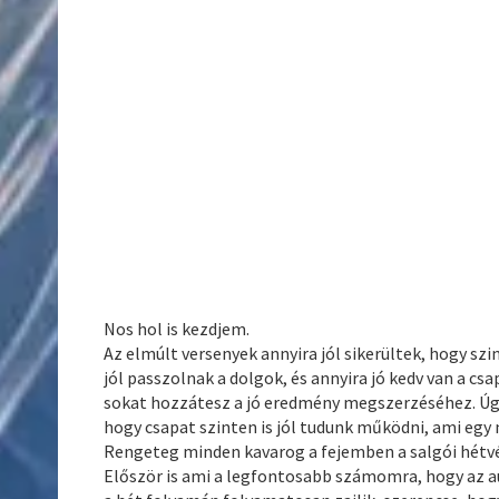
Nos hol is kezdjem.
Az elmúlt versenyek annyira jól sikerültek, hogy szi
jól passzolnak a dolgok, és annyira jó kedv van a c
sokat hozzátesz a jó eredmény megszerzéséhez. Úgy
hogy csapat szinten is jól tudunk működni, ami egy 
Rengeteg minden kavarog a fejemben a salgói hétv
Először is ami a legfontosabb számomra, hogy az au