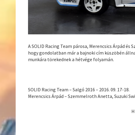
A SOLID Racing Team párosa, Merencsics Árpád és S
hogy gondolatban már a bajnoki cím küszöbén állna
munkára törekednek a hétvége folyamán.
SOLID Racing Team – Salgó 2016 – 2016. 09. 17-18.
Merencsics Árpád – Szemmelroth Anetta, Suzuki Swi
H