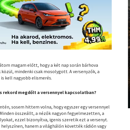
t látom magam előtt, hogy a két nap során bárhova
közül, mindenki csak mosolygott. A versenyzők, a
is kell nagyobb elismerés.
zes rekord megdőlt a versennyel kapcsolatban?
zintén, sosem hittem volna, hogy egyszer egy versennyel
 Minden összeállt, a nézők nagyon fegyelmezetten, a
yokat, ezzel bizonyítva, igenis szeretik ezt a versenyt.
 helyszínen, hanem a világhálón követték rádión vagy