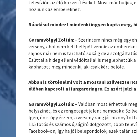
televízión az élő közvetítéseket. Most már tudjuk, e
hoznunk az emberekhez.
Ráadásul mindezt mindenki ingyen kapta meg, 
Garamvölgyi Zoltán
: – Szerintem nincs még egy
verseny, ahol nem kell belépőt vennie az emberekn
sajnos már nem is tartható sokáig de a szolgáltatás
Ezúttal a hideg elleni védőitallal is meglephettük a
kaphatott meg mindenki, aki csak kért belőle.
Abban is történelmi volt a mostani Szilveszter 
élőben kapcsolt a Hungaroringre. Ez azért jelzi 
Garamvölgyi Zoltán
: – Valóban most érhettük meg
helyszínét, és ez rengeteget jelent nemcsak a Szil
Igen, én is úgy érzem, a verseny rangját bizonyíto
115 fotós és számos újságíró dolgozott, több televí
Facebook-on, így ha jól belegondolok, ezek talán szi