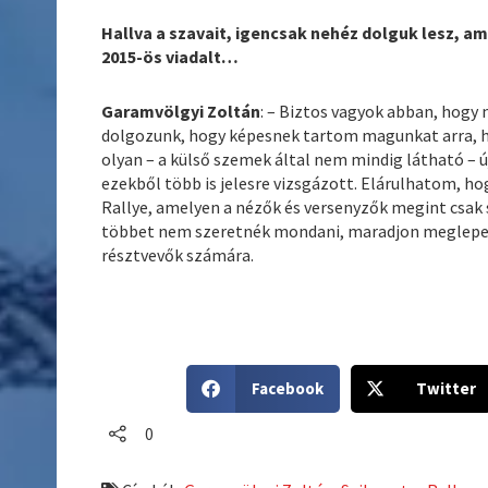
Hallva a szavait, igencsak nehéz dolguk lesz, am
2015-ös viadalt…
Garamvölgyi Zoltán
: – Biztos vagyok abban, hogy 
dolgozunk, hogy képesnek tartom magunkat arra, h
olyan – a külső szemek által nem mindig látható – ú
ezekből több is jelesre vizsgázott. Elárulhatom, hog
Rallye, amelyen a nézők és versenyzők megint csak 
többet nem szeretnék mondani, maradjon meglepeté
résztvevők számára.
S
S
Facebook
Twitter
h
h
a
a
0
r
r
e
e