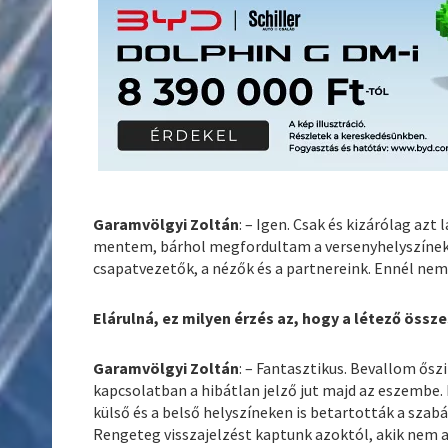
Garamvölgyi Zoltán
: – Igen. Csak és kizárólag az
mentem, bárhol megfordultam a versenyhelyszínek 
csapatvezetők, a nézők és a partnereink. Ennél nem 
Elárulná, ez milyen érzés az, hogy a létező öss
Garamvölgyi Zoltán
: – Fantasztikus. Bevallom ős
kapcsolatban a hibátlan jelző jut majd az eszembe.
külső és a belső helyszíneken is betartották a szabál
Rengeteg visszajelzést kaptunk azoktól, akik nem a