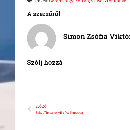
Címkék:
Garamvölgyi Zoltán
,
Szilveszter Rallye
o
o
n
n
A szerzőről
f
t
a
w
c
i
Simon Zsófia Viktó
e
t
b
t
o
e
o
r
k
Szólj hozzá
Előző
ELŐZŐ
Babos Tímea nélkül a Fed Kupában