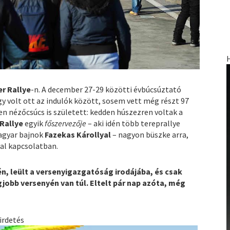
er Rallye
-n. A december 27-29 közötti évbúcsúztató
lgy volt ott az indulók között, sosem vett még részt 97
n nézőcsúcs is született: kedden húszezren voltak a
 Rallye
egyik
főszervezője
– aki idén több tereprallye
magyar bajnok
Fazekas Károllyal
– nagyon büszke arra,
lal kapcsolatban.
én, leült a versenyigazgatóság irodájába, és csak
jobb versenyén van túl. Eltelt pár nap azóta, még
?
irdetés