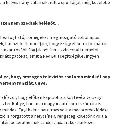
z a helyes irány, talán sikerült a sportágat még közelebb
hiszen nem szedtek belépőt…
 ehhez fogható, tömegeket megmozgató többnapos
ek, bár azt kell mondjam, hogy ez így ebben a formában
ainkat tovább fogjuk bővíteni, színvonalát emelni.
 kilátogatókat, amit a Red Bull segítségével ingyen
Rallye, hogy országos televíziós csatorna mindkét nap
a verseny rangját, ugye?
 először, hogy élőben kapcsolta a köztévé a verseny
veszter Rallye, hanem a magyar autósport számára is.
tta mindez. Egyébként hatalmas volt a média érdeklődése,
zió is forgatott a helyszínen, rengeteg követőnk volt a
ntén bekerülhetnek az idei viadal rekordjai közé.