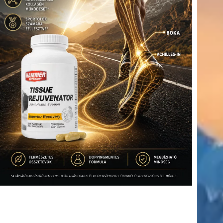
(416)
úszás
(361)
Hirdetés