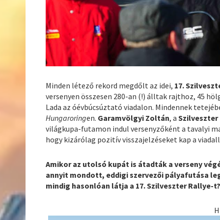
Minden létező rekord megdőlt az idei,
17. Szilveszt
versenyen összesen 280-an (!) álltak rajthoz, 45 hö
Lada az óévbúcsúztató viadalon. Mindennek tetejébe
Hungaroring
en.
Garamvölgyi Zoltán
, a
Szilveszter
világkupa-futamon indul versenyzőként a tavalyi 
hogy kizárólag pozitív visszajelzéseket kap a viadal
Amikor az utolsó kupát is átadták a verseny vég
annyit mondott, eddigi szervezői pályafutása leg
mindig hasonlóan látja a 17. Szilveszter Rallye-t
H