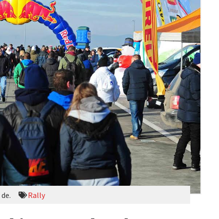
 de.
Rally