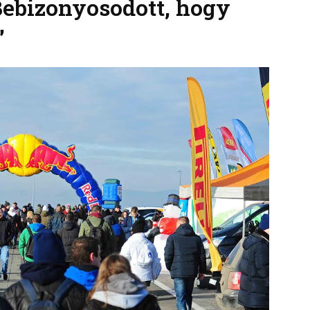
Bebizonyosodott, hogy
”