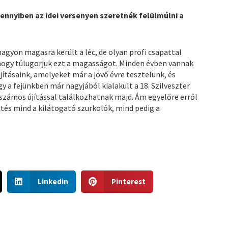
ennyiben az idei versenyen szeretnék felülmúlni a
nagyon magasra került a léc, de olyan profi csapattal
ogy túlugorjuk ezt a magasságot. Minden évben vannak
jításaink, amelyeket már a jövő évre tesztelünk, és
y a fejünkben már nagyjából kialakult a 18. Szilveszter
számos újítással találkozhatnak majd. Ám egyelőre erről
s mind a kilátogató szurkolók, mind pedig a
S
S
Linkedin
Pinterest
h
h
a
a
r
r
e
e