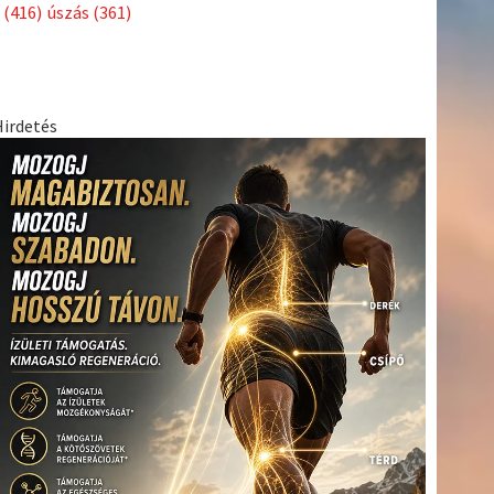
Címkék
Babos
asztalitenisz
(130)
atlétika
(144)
autosport
(123)
Tímea
(240)
Bécs
(214)
Bajnokok Ligája
(168)
Birkózás
(143)
egészség
(530)
Európabajnokság
(173)
ferrari
(139)
forma 1
(1165)
Futball
(760)
futás
(305)
Hosszú
Katinka
(186)
hungaroring
(181)
Jégkorong
(148)
kajakkenu
kézilabda
kickbox
(204)
(138)
karate
(168)
kosárlabda
(166)
(448)
Lewis Hamilton
(168)
magyar labdarúgóválogatott
(148)
Mercedes
(244)
motorsport
(153)
Opel Dakar Team
(132)
Rali
sport
rio 2016
(373)
Világbajnokság
(122)
Rendezvény
(142)
(438)
szabadidősport
(316)
Sportime Magazin
(128)
Szalay
tenisz
(416)
Balázs
(126)
táplálkozás
(155)
utazás
(126)
Video
(247)
vitorlázás
világbajnokság
(162)
Világkupa
(129)
életmód
(222)
vívás
(174)
vízilabda
(197)
Érdi Mária
(130)