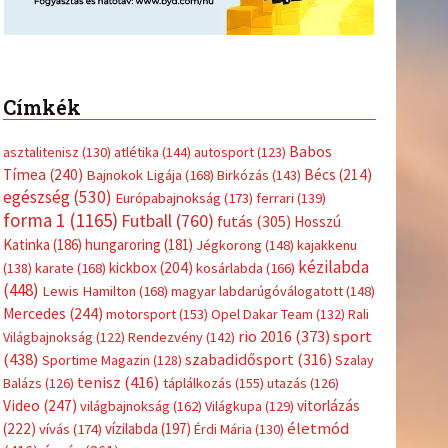
Címkék
Babos
asztalitenisz
(130)
atlétika
(144)
autosport
(123)
Tímea
(240)
Bécs
(214)
Bajnokok Ligája
(168)
Birkózás
(143)
egészség
(530)
Európabajnokság
(173)
ferrari
(139)
forma 1
(1165)
Futball
(760)
futás
(305)
Hosszú
Katinka
(186)
hungaroring
(181)
Jégkorong
(148)
kajakkenu
kézilabda
kickbox
(204)
(138)
karate
(168)
kosárlabda
(166)
(448)
Lewis Hamilton
(168)
magyar labdarúgóválogatott
(148)
Mercedes
(244)
motorsport
(153)
Opel Dakar Team
(132)
Rali
sport
rio 2016
(373)
Világbajnokság
(122)
Rendezvény
(142)
(438)
szabadidősport
(316)
Sportime Magazin
(128)
Szalay
tenisz
(416)
Balázs
(126)
táplálkozás
(155)
utazás
(126)
Video
(247)
vitorlázás
világbajnokság
(162)
Világkupa
(129)
életmód
(222)
vívás
(174)
vízilabda
(197)
Érdi Mária
(130)