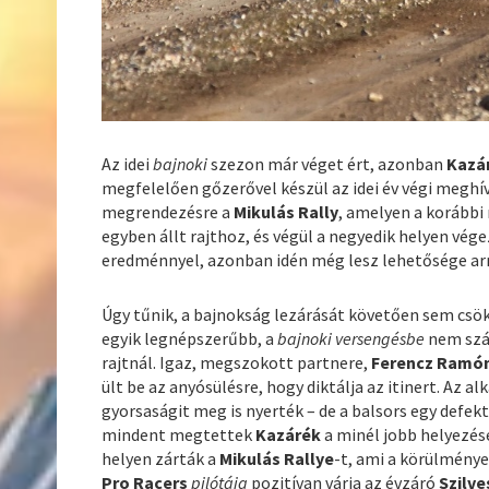
Az idei
bajnoki
szezon már véget ért, azonban
Kazá
megfelelően gőzerővel készül az idei év végi meghí
megrendezésre a
Mikulás Rally
, amelyen a korábbi
egyben állt rajthoz, és végül a negyedik helyen vég
eredménnyel, azonban idén még lesz lehetősége arr
Úgy tűnik, a bajnokság lezárását követően sem csö
egyik legnépszerűbb, a
bajnoki versengésbe
nem sz
rajtnál. Igaz, megszokott partnere,
Ferencz Ramó
ült be az anyósülésre, hogy diktálja az itinert. Az a
gyorsaságit meg is nyerték – de a balsors egy defe
mindent megtettek
Kazárék
a minél jobb helyezés
helyen zárták a
Mikulás Rallye
-t, ami a körülménye
Pro Racers
pilótája
pozitívan várja az évzáró
Szilve