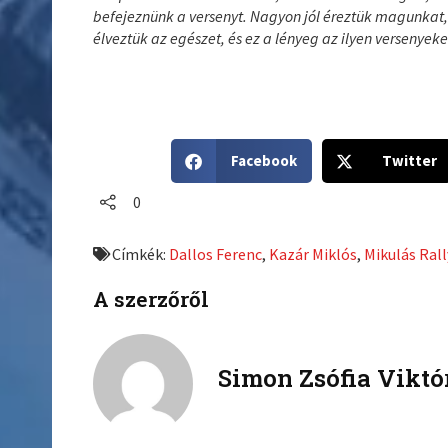
befejeznünk a versenyt. Nagyon jól éreztük magunkat, 
élveztük az egészet, és ez a lényeg az ilyen versenyek
S
S
Facebook
Twitter
h
h
a
a
0
r
r
e
e
Címkék:
Dallos Ferenc
,
Kazár Miklós
,
Mikulás Rall
o
o
n
n
A szerzőről
f
t
a
w
c
i
Simon Zsófia Viktó
e
t
b
t
o
e
o
r