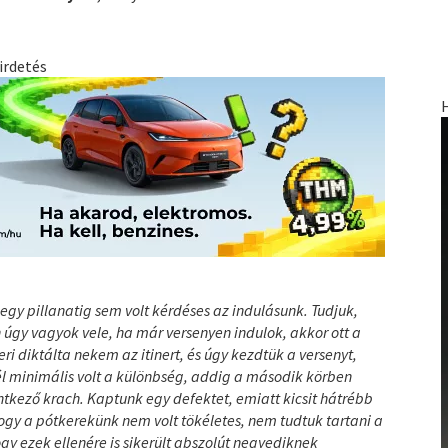
irdetés
egy pillanatig sem volt kérdéses az indulásunk. Tudjuk,
úgy vagyok vele, ha már versenyen indulok, akkor ott a
ri diktálta nekem az itinert, és úgy kezdtük a versenyt,
 minimális volt a különbség, addig a második körben
ntkező krach. Kaptunk egy defektet, emiatt kicsit hátrébb
ogy a pótkerekünk nem volt tökéletes, nem tudtuk tartani a
gy ezek ellenére is sikerült abszolút negyediknek