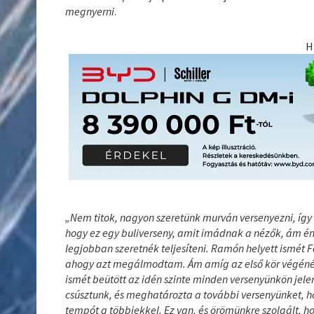
megnyerni
.
H
„Nem titok, nagyon szeretünk murván versenyezni, így 
hogy ez egy buliverseny, amit imádnak a nézők, ám én 
legjobban szeretnék teljesíteni. Ramón helyett ismét Fe
ahogy azt megálmodtam. Ám amíg az első kör végénél
ismét beütött az idén szinte minden versenyünkön jele
csúsztunk, és meghatározta a további versenyünket, h
tempót a többiekkel. Ez van, és örömünkre szolgált, ho