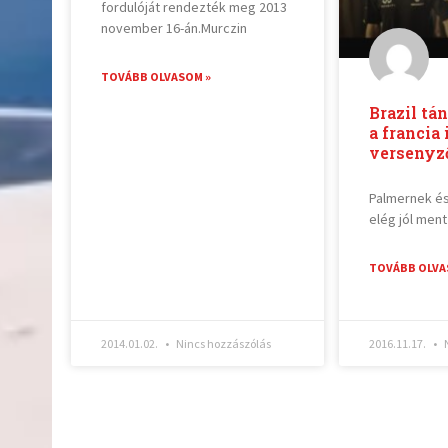
fordulóját rendezték meg 2013
november 16-án.Murczin
TOVÁBB OLVASOM »
Brazil tá
a francia 
versenyz
Palmernek é
elég jól men
TOVÁBB OLVA
2014.01.02.
Nincs hozzászólás
2016.11.17.
N