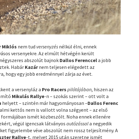
r Miklós
nem tud
versenyzés
nélkül élni, ennek
vásos versenyekre. Az elmúlt hétvégén került
 négyszeres abszolút bajnok
Dallos Ferenccel
a jobb
eztek. Habár
Kazár
nem teljesen elégedett az
a, hogy egy jobb eredménnyel zárja az évet.
kkent a versenyláz a
Pro Racers
pilótájában
, hiszen az
ámító
Mikulás Rallye
-n – szokás szerint – ott volt a
n
helyett – szintén már hagyományosan –
Dallos Ferenc
lkalmi kettős nem is vallott volna szégyent – az első
kt formájában ismét közbeszólt. Noha ennek ellenére
ekért, végül igencsak látványos
autózással
a negyedik
ket figyelembe véve abszolút nem rossz teljesítmény. A
szter Rallye
-t, melyet 2015 után szeretne ismét