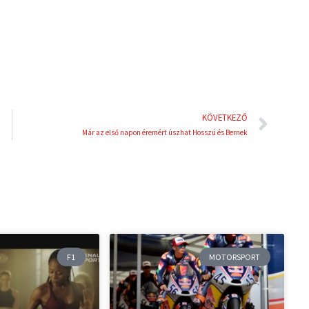
n
s
t
Köve
KÖVETKEZŐ
Már az első napon éremért úszhat Hosszú és Bernek
F1
MOTORSPORT