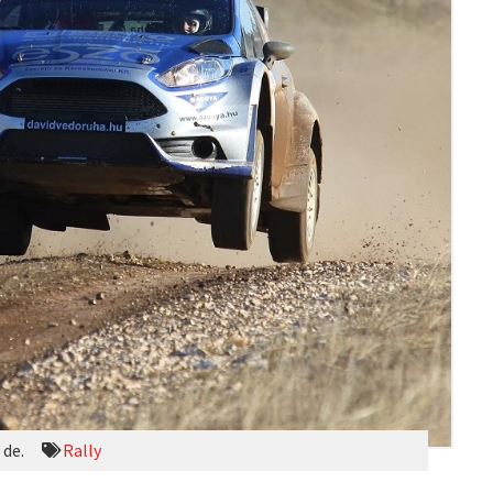
 de.
Rally