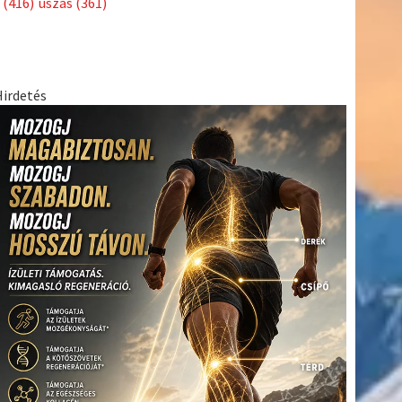
(416)
úszás
(361)
Hirdetés