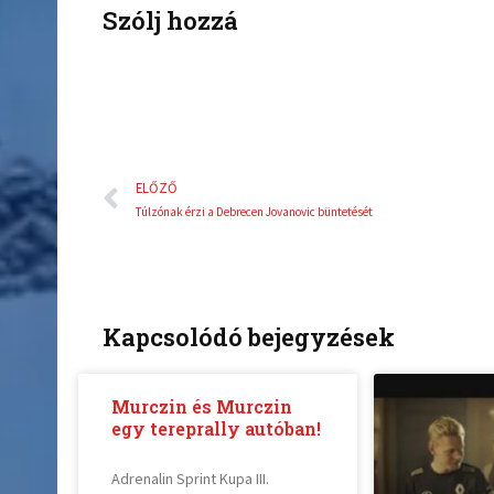
k
Szólj hozzá
Előző
ELŐZŐ
Túlzónak érzi a Debrecen Jovanovic büntetését
Kapcsolódó bejegyzések
Murczin és Murczin
egy tereprally autóban!
Adrenalin Sprint Kupa III.