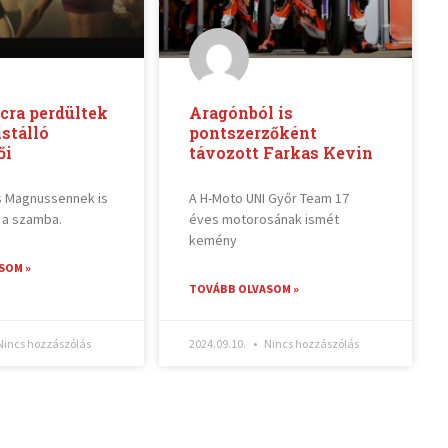
ncra perdültek
Aragónból is
istálló
pontszerzőként
ői
távozott Farkas Kevin
s Magnussennek is
A H-Moto UNI Győr Team 17
t a szamba.
éves motorosának ismét
kemény
SOM »
TOVÁBB OLVASOM »
incs hozzászólás
2024.09.10.
Nincs hozzászólás