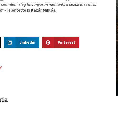
szerintem elég látványosan mentünk, a nézők is és mi is
en”
– jelentette ki
Kazár Miklós
.
S
S
Linkedin
Pinterest
h
h
a
a
r
r
e
e
y
o
o
n
n
l
p
i
i
n
n
ria
k
t
e
e
d
r
i
e