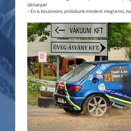
láthatjuk!
– Én is köszönöm, próbálunk mindent megtenni, hogy