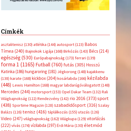
Címkék
Babos
asztalitenisz
(130)
atlétika
(144)
autosport
(123)
Tímea
(240)
Bécs
(214)
Bajnokok Ligája
(168)
Birkózás
(143)
egészség
(530)
Európabajnokság
(173)
ferrari
(139)
forma 1
(1165)
Futball
(760)
futás
(305)
Hosszú
Katinka
(186)
hungaroring
(181)
Jégkorong
(148)
kajakkenu
kézilabda
kickbox
(204)
(138)
karate
(168)
kosárlabda
(166)
(448)
Lewis Hamilton
(168)
magyar labdarúgóválogatott
(148)
Mercedes
(244)
motorsport
(153)
Opel Dakar Team
(132)
Rali
sport
rio 2016
(373)
Világbajnokság
(122)
Rendezvény
(142)
(438)
szabadidősport
(316)
Sportime Magazin
(128)
Szalay
tenisz
(416)
Balázs
(126)
táplálkozás
(155)
utazás
(126)
Video
(247)
vitorlázás
világbajnokság
(162)
Világkupa
(129)
életmód
(222)
vívás
(174)
vízilabda
(197)
Érdi Mária
(130)