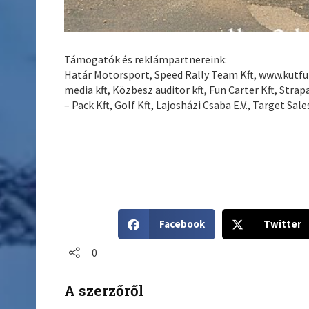
Támogatók és reklámpartnereink:
Határ Motorsport, Speed Rally Team Kft, www.kutfuro
media kft, Közbesz auditor kft, Fun Carter Kft, Strapa
– Pack Kft, Golf Kft, Lajosházi Csaba E.V., Target Sale
S
S
Facebook
Twitter
h
h
a
a
0
r
r
e
e
A szerzőről
o
o
n
n