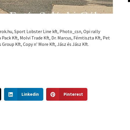
k.hu, Sport Lobster Line kft, Photo_csn, Opi rally
 Pack Kft, Molvi Trade Kft, Dr. Marcus, Fémtiszta Kft, Pet
s Group Kft, Copy n’ More Kft, Jász és Jász Kft.
S
S
Linkedin
Pinterest
h
h
a
a
r
r
e
e
o
o
n
n