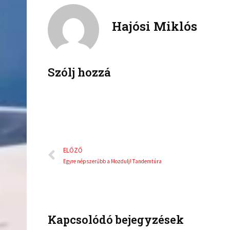
f
t
a
w
Hajósi Miklós
c
i
e
t
b
t
o
e
Szólj hozzá
o
r
k
Előző
ELŐZŐ
Egyre népszerűbb a Mozdulj! Tandemtúra
Kapcsolódó bejegyzések