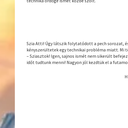
technika ördöge ismét közbe szólt.
Szia Atti! Úgy látszik folytatódott a pech sorozat, 
kényszerültetek egy technikai probléma miatt. Mi 
– Sziasztok! Igen, sajnos ismét nem sikerült befeje
időt tudtunk menni! Nagyon jól kezdtük el a futamot
H