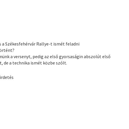
és a Székesfehérvár Rallye-t ismét feladni
történt?
znünk a versenyt, pedig az első gyorsaságin abszolút első
, de a technika ismét közbe szólt.
irdetés