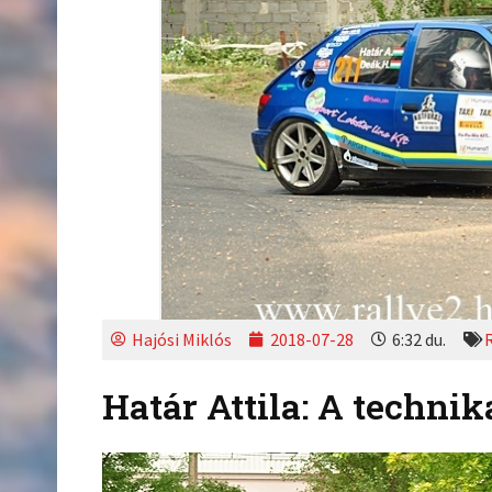
Hajósi Miklós
2018-07-28
6:32 du.
R
Határ Attila: A technik