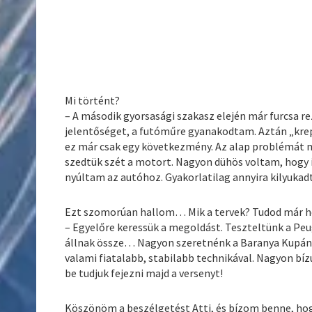
Mi történt?
– A második gyorsasági szakasz elején már furcsa 
jelentőséget, a futóműre gyanakodtam. Aztán „krep
ez már csak egy következmény. Az alap problémát 
szedtük szét a motort. Nagyon dühös voltam, hogy i
nyúltam az autóhoz. Gyakorlatilag annyira kilyukadt 
Ezt szomorúan hallom… Mik a tervek? Tudod már 
– Egyelőre keressük a megoldást. Teszteltünk a Peu
állnak össze… Nagyon szeretnénk a Baranya Kupán i
valami fiatalabb, stabilabb technikával. Nagyon bíz
be tudjuk fejezni majd a versenyt!
Köszönöm a beszélgetést Atti, és bízom benne, hog