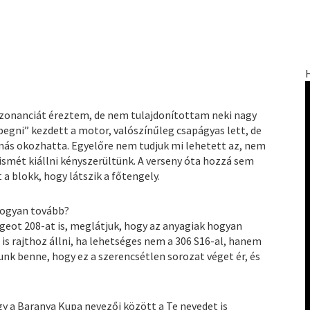
rezonanciát éreztem, de nem tulajdonítottam neki nagy
egni” kezdett a motor, valószínűleg csapágyas lett, de
más okozhatta. Egyelőre nem tudjuk mi lehetett az, nem
smét kiállni kényszerültünk. A verseny óta hozzá sem
a blokk, hogy látszik a főtengely.
hogyan tovább?
geot 208-at is, meglátjuk, hogy az anyagiak hogyan
s rajthoz állni, ha lehetséges nem a 306 S16-al, hanem
unk benne, hogy ez a szerencsétlen sorozat véget ér, és
y a Baranya Kupa nevezői között a Te nevedet is