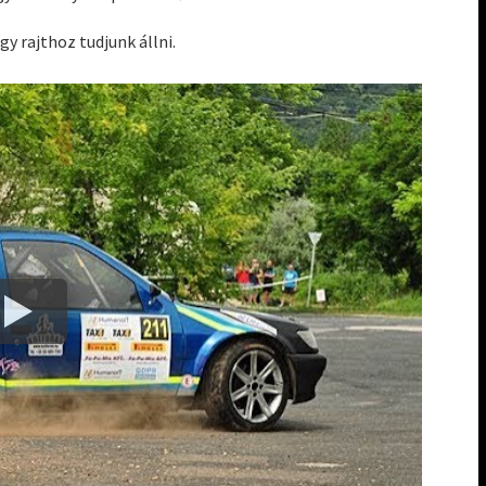
 rajthoz tudjunk állni.