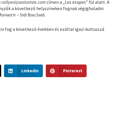
rallyealyssatunisie.com
címen a „Les etapes” fül alatt. A
enyzők a következő helyszíneken fognak végighaladni:
onastir – Sidi Bou Said.
i fog a következő években és ezáltal igazi kultusszá
S
S
Linkedin
Pinterest
h
h
a
a
r
r
e
e
o
o
n
n
l
p
i
i
n
n