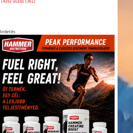
(416)
úszás
(361)
Hirdetés