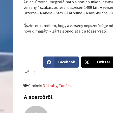
Az idei útvonal megtalálható a honlapunkon, a
www.
verseny 4 szakaszos lesz, összesen 1409 km. A vers
Bizerte – Mahdia – Sfax – Tatouine – Ksar Ghilane – M
Őszintén remélem, hogy a verseny népszerűsége nőn
növi ki magát” – zárta gondolatait a főszervező.
S
S
Facebook
Twitter
h
h
a
a
0
r
r
e
e
Címkék:
Női rally
,
Tunézia
o
o
n
n
A szerzőről
f
t
a
w
c
i