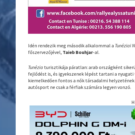
Idén rendezik meg második alkalommal a
Tunéziai N
főszervezőjével,
Taieb Bouhjar
-al.
Tunézia
turisztikája páratlan: arab országként siker
fejlődést is, és igyekszenek lépést tartani a nyug
kiemelkedően fontos a nők társadalmi helyzetének
autósport ne csak a férfiak számára legyen vonzó.
H