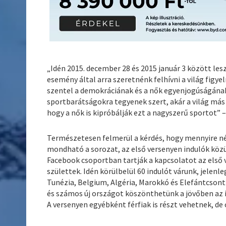
„Idén 2015. december 28 és 2015 január 3 között le
esemény által arra szeretnénk felhívni a világ figy
szentel a demokráciának és a nők egyenjogúságának.
sportbarátságokra tegyenek szert, akár a világ más 
hogy a nők is kipróbálják ezt a nagyszerű sportot” 
Természetesen felmerül a kérdés, hogy mennyire n
mondható a sorozat, az első versenyen indulók közü
Facebook csoportban tartják a kapcsolatot az első 
születtek. Idén körülbelül 60 indulót várunk, jelenl
Tunézia, Belgium, Algéria, Marokkó és Elefántcsont-
és számos új országot köszönthetünk a jövőben az 
A versenyen egyébként férfiak is részt vehetnek, de