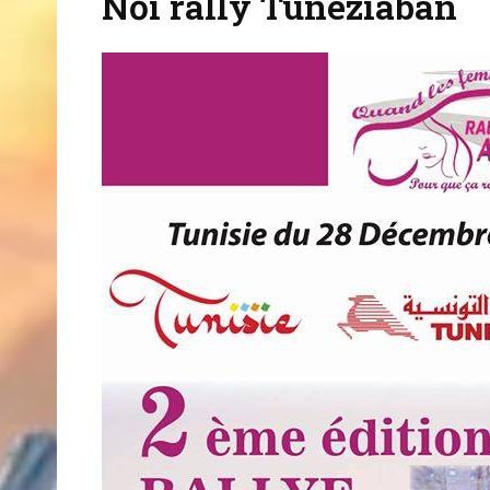
Női rally Tunéziában