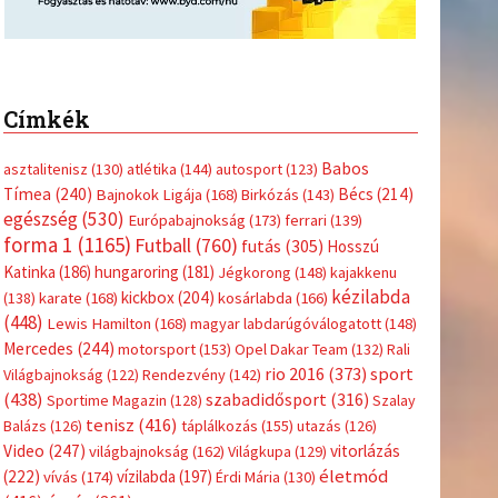
Címkék
Babos
asztalitenisz
(130)
atlétika
(144)
autosport
(123)
Tímea
(240)
Bécs
(214)
Bajnokok Ligája
(168)
Birkózás
(143)
egészség
(530)
Európabajnokság
(173)
ferrari
(139)
forma 1
(1165)
Futball
(760)
futás
(305)
Hosszú
Katinka
(186)
hungaroring
(181)
Jégkorong
(148)
kajakkenu
kézilabda
kickbox
(204)
(138)
karate
(168)
kosárlabda
(166)
(448)
Lewis Hamilton
(168)
magyar labdarúgóválogatott
(148)
Mercedes
(244)
motorsport
(153)
Opel Dakar Team
(132)
Rali
sport
rio 2016
(373)
Világbajnokság
(122)
Rendezvény
(142)
(438)
szabadidősport
(316)
Sportime Magazin
(128)
Szalay
tenisz
(416)
Balázs
(126)
táplálkozás
(155)
utazás
(126)
Video
(247)
vitorlázás
világbajnokság
(162)
Világkupa
(129)
életmód
(222)
vívás
(174)
vízilabda
(197)
Érdi Mária
(130)