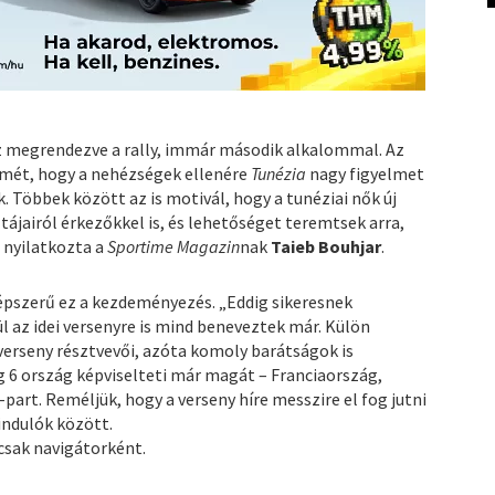
sz megrendezve a rally, immár második alkalommal. Az
elmét, hogy a nehézségek ellenére
Tunézia
nagy figyelmet
 Többek között az is motivál, hogy a tunéziai nők új
tájairól érkezőkkel is, és lehetőséget teremtsek arra,
– nyilatkozta a
Sportime Magazin
nak
Taieb Bouhjar
.
épszerű ez a kezdeményezés. „Eddig sikeresnek
l az idei versenyre is mind beneveztek már. Külön
verseny résztvevői, azóta komoly barátságok is
eg 6 ország képviselteti már magát – Franciaország,
part. Reméljük, hogy a verseny híre messzire el fog jutni
indulók között.
 csak navigátorként.