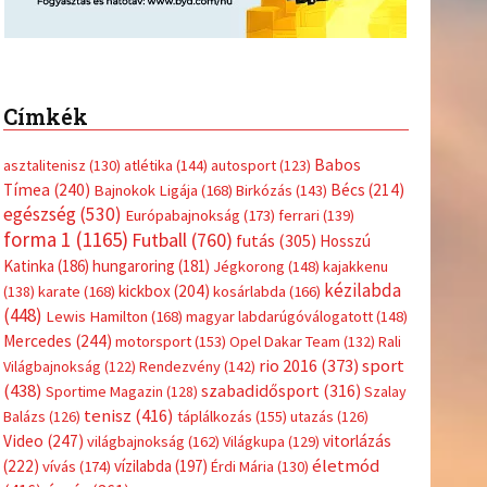
Címkék
Babos
asztalitenisz
(130)
atlétika
(144)
autosport
(123)
Tímea
(240)
Bécs
(214)
Bajnokok Ligája
(168)
Birkózás
(143)
egészség
(530)
Európabajnokság
(173)
ferrari
(139)
forma 1
(1165)
Futball
(760)
futás
(305)
Hosszú
Katinka
(186)
hungaroring
(181)
Jégkorong
(148)
kajakkenu
kézilabda
kickbox
(204)
(138)
karate
(168)
kosárlabda
(166)
(448)
Lewis Hamilton
(168)
magyar labdarúgóválogatott
(148)
Mercedes
(244)
motorsport
(153)
Opel Dakar Team
(132)
Rali
sport
rio 2016
(373)
Világbajnokság
(122)
Rendezvény
(142)
(438)
szabadidősport
(316)
Sportime Magazin
(128)
Szalay
tenisz
(416)
Balázs
(126)
táplálkozás
(155)
utazás
(126)
Video
(247)
vitorlázás
világbajnokság
(162)
Világkupa
(129)
életmód
(222)
vívás
(174)
vízilabda
(197)
Érdi Mária
(130)