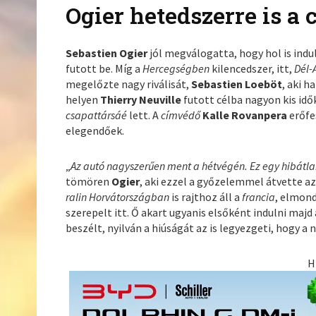
Ogier hetedszerre is a 
Sebastien Ogier
jól megválogatta, hogy hol is indul
futott be. Míg a
Hercegségben
kilencedszer, itt,
Dél-
megelőzte nagy riválisát,
Sebastien Loeböt
, aki h
helyen
Thierry Neuville
futott célba nagyon kis id
csapattársáé
lett. A
címvédő
Kalle Rovanpera
erőfe
elegendőek.
„
Az autó nagyszerűen ment a hétvégén. Ez egy hibátla
tömören
Ogier
, aki ezzel a győzelemmel átvette az
ralin Horvátországban
is rajthoz áll a
francia
, elmond
szerepelt itt. Ő akart ugyanis elsőként indulni ma
beszélt, nyilván a hiúságát az is legyezgeti, hogy a n
H