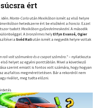
csúcsra ért
 idén.
Monte-Carlo
után
Mexikóban
ismét az első helyre
Amerikában
hetedszerre ért be elsőként a
francia
. Ezzel
atszor tudott
Mexikóban győzedelmeskedni
. A második
őkülönbséggel. A
bronzérmes
hely
Elfyn Evansé, Ogier
szítései a
Svéd Rali
után ismét a negyedik helyre voltak
n rali volt számunkra és a csapat számára.”
– nyilatkozta
 első helyet az egyéni ponttáblán. Mivel a következő
ása szerint emiatt is fontos volt számára, hogy hogyan
jd az aszfaltos megmérettetésen. Bár a rekordról nem
agy riválist, meg tudta előzni.
irdetés