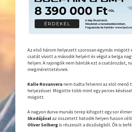
Az első három helyezett szorosan egymás mögött ér
csatát vívott a második helyért és végül a belga n
helyen. A rajongók nem bánták ezt a csatározást, 
megmérettetésnek.
Kalle Rovanvera
nem tudta felvenni az elöl menő t
helyezéssel. Mögötte több mint egy perces késésse
mögött.
A nagyon durva murvás terep kifogott egy sor élmen
Skodájával
az összetett hatodik helyen fusson cél
Oliver Solberg
is részesült a dicsőségből. Ők is befé