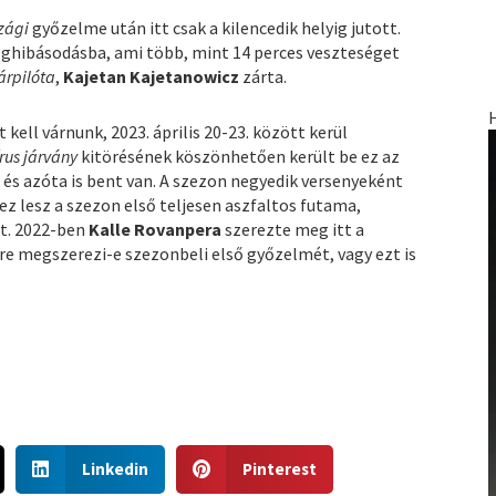
zági
győzelme után itt csak a kilencedik helyig jutott.
ghibásodásba, ami több, mint 14 perces veszteséget
árpilóta
,
Kajetan Kajetanowicz
zárta.
 kell várnunk, 2023. április 20-23. között kerül
rus járvány
kitörésének köszönhetően került be ez az
és azóta is bent van. A szezon negyedik versenyeként
ez lesz a szezon első teljesen aszfaltos futama,
tt. 2022-ben
Kalle Rovanpera
szerezte meg itt a
re megszerezi-e szezonbeli első győzelmét, vagy ezt is
S
S
Linkedin
Pinterest
h
h