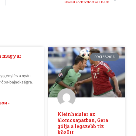
Bukarest adott otthont az Eb-nek
a magyar
FOCI EB 2016
gyigénylés a nyári
rópa-bajnokságra.
SOM »
Kleinheisler az
álomcsapatban, Gera
gólja a legszebb tíz
között