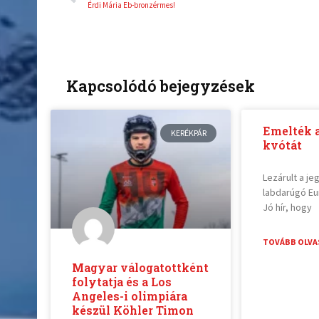
Érdi Mária Eb-bronzérmes!
Kapcsolódó bejegyzések
Emelték 
KERÉKPÁR
kvótát
Lezárult a je
labdarúgó Eu
Jó hír, hogy
TOVÁBB OLVA
Magyar válogatottként
folytatja és a Los
Angeles-i olimpiára
készül Köhler Timon