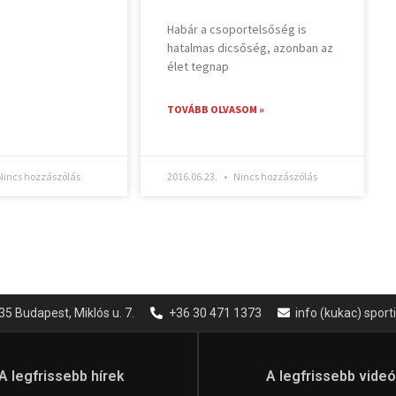
Habár a csoportelsőség is
hatalmas dicsőség, azonban az
élet tegnap
TOVÁBB OLVASOM »
incs hozzászólás
2016.06.23.
Nincs hozzászólás
35 Budapest, Miklós u. 7.
+36 30 471 1373
info (kukac) spor
A legfrissebb hírek
A legfrissebb vide