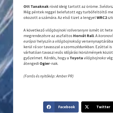
Ott Tanaknak
rövid ideig tartott az öröme.
Svédors
Még péntek reggel belefutott egy turbófeltöltő me
okozott a számára. Az első tizet a lengyel
WRC2
szt
A következő
világbajnoki raliversenyre
ismét öt hetet
megrendezésre az aszfaltos
Horvát Rali
. A
koronaví
európai
helyszín a
világbajnokság
versenynaptárába 
kerül rá sor tavasszal a szomszédunkban. Ezúttal is 
várhatóan tavaszi esős időjárási körülmények közö
győzelmet. Kérdés, hogy a
Toyota
világbajnoka
vég
átengedi
Ogier
-nak.
(Forrás és nyitókép: Amber PR)
S
S
Facebook
Twitter
h
h