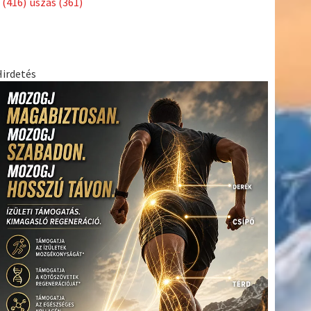
(416)
úszás
(361)
Hirdetés