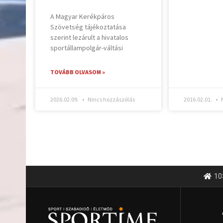
A Magyar Kerékpáros
Szövetség tájékoztatása
szerint lezárult a hivatalos
sportállampolgár-váltási
TOVÁBB OLVASOM »
2026.02.09.
Nincs hozzászólás
2016.02.01.
N
10