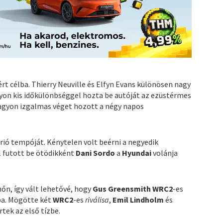
t célba. Thierry Neuville és Elfyn Evans különösen nagy
agyon kis időkülönbséggel hozta be autóját az ezüstérmes
nagyon izgalmas véget hozott a négy napos
rió tempóját. Kénytelen volt beérni a negyedik
l futott be ötödikként
Dani Sordo
a
Hyundai
volánja
őn, így vált lehetővé, hogy
Gus Greensmith WRC2
-es
ba. Mögötte két
WRC2
-es
riválisa
,
Emil Lindholm
és
rtek az első tízbe.