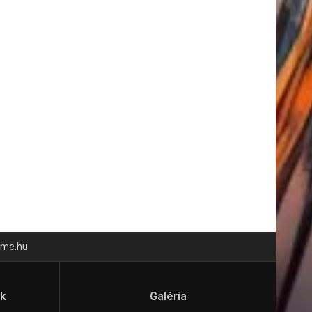
time.hu
ók
Galéria