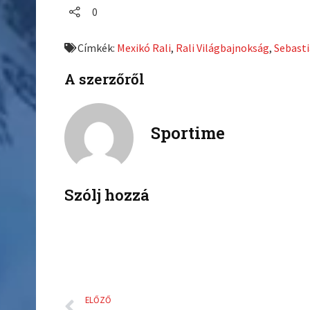
a
a
0
r
r
e
e
Címkék:
Mexikó Rali
,
Rali Világbajnokság
,
Sebasti
o
o
n
n
A szerzőről
f
t
a
w
c
i
Sportime
e
t
b
t
o
e
o
r
k
Szólj hozzá
Előző
ELŐZŐ