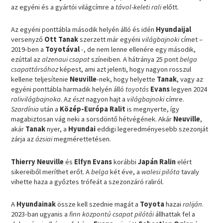
az egyéni és a gyártói világcímre a
távol-keleti rali
előtt.
Az egyéni ponttábla második helyén álló és idén
Hyundaijal
versenyző
Ott Tanak
szerzett már egyéni
világbajnoki
címet –
2019-ben a
Toyotával
-, de nem lenne ellenére egy második,
ezúttal az
alzenaui csapat
színeiben. A hátránya 25 pont
belga
csapattársához
képest, ami azt jelenti, hogy nagyon rosszul
kellene teljesítenie
Neuville
-nek, hogy helyette
Tanak
, vagy az
egyéni ponttábla harmadik helyén álló
toyotás
Evans
legyen 2024
ralivilágbajnoka
. Az
észt
nagyon hajt a
világbajnoki
címre.
Szardínia
után a
Közép-Európa Ralit
is megnyerte, így
magabiztosan vág neki a sorsdöntő hétvégének. Akár
Neuville
,
akár
Tanak
nyer, a
Hyundai
eddigi legeredményesebb szezonját
zárja az
ázsiai
megmérettetésen.
Thierry Neuville
és
Elfyn Evans
korábbi
Japán Ralin
elért
sikereiből meríthet erőt. A
belga
két éve, a
walesi pilóta
tavaly
vihette haza a győztes trófeát a szezonzáró raliról.
A
Hyundainak
össze kell szednie magát a
Toyota
hazai
raliján
.
2023-ban ugyanis a
finn központú csapat pilótái
állhattak fel a