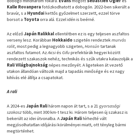
dobogó mindhárom fokára.
Evans
mögött
Sebastien Ogier
és
Kalle Rovanpera
fotózkodhatott a dobogón. 2022-ben sikerült a
bravúr, s a
Hyundai
kettős győzelmet szerzett, ezzel törve
borsot a
Toyota
orra alá. Ezzel idén is beérné.
Az előző
Japán Ralikkal
ellentétben ez is egy teljesen aszfaltos
verseny lesz. Korábban
Hokkaido
szigetén rendeztek
murvás
ralit
, most pedig a legnagyobb szigeten,
Honsún
tartanak
aszfaltos futamot. Az
Aicsi
és
Gifu
prefektúrák hegyei között
rendezett szakaszok nehéz, technikás és szűk utakra kalauzolják a
Rali Világbajnokság
népes mezőnyét. A ligeteken át vezető
utakon állandóan változik majd a tapadás minősége és ez nagy
kihívás elé állítja a csapatokat.
A rali
A 2024-es
Japán Rali
három napon át tart, s a 21
gyorsasági
szakasz
több, mint 300 km-t tesz ki. Három teljesen új szakasz is
bekerült az idei útvonalba. A
Japán Rali
hírhedté vált
megjósolhatatlan időjárási körülményei miatt, ott tényleg bármi
megtörténhet.