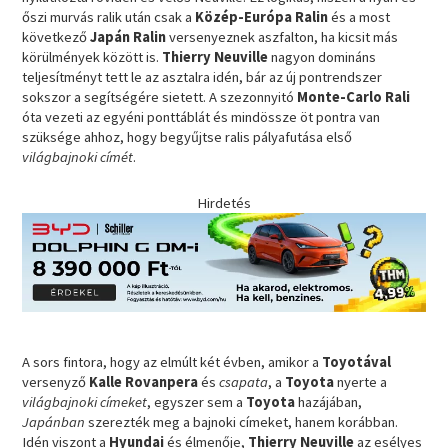
őszi murvás ralik után csak a
Közép-Európa Ralin
és a most
következő
Japán Ralin
versenyeznek aszfalton, ha kicsit más
körülmények között is.
Thierry Neuville
nagyon domináns
teljesítményt tett le az asztalra idén, bár az új pontrendszer
sokszor a segítségére sietett. A szezonnyitó
Monte-Carlo Rali
óta vezeti az egyéni ponttáblát és mindössze öt pontra van
szüksége ahhoz, hogy begyűjtse ralis pályafutása első
világbajnoki címét
.
Hirdetés
A sors fintora, hogy az elmúlt két évben, amikor a
Toyotával
versenyző
Kalle Rovanpera
és
csapata
, a
Toyota
nyerte a
világbajnoki címeket
, egyszer sem a
Toyota
hazájában,
Japánban
szerezték meg a bajnoki címeket, hanem korábban.
Idén viszont a
Hyundai
és élmenője,
Thierry Neuville
az esélyes