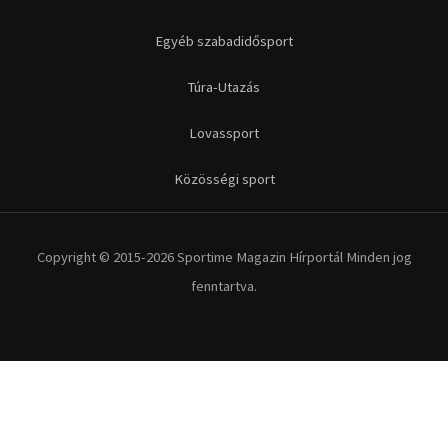
Futás
Kerékpár
Extrém Sportok
Fitnesz
Egyéb szabadidősport
Túra-Utazás
Lovassport