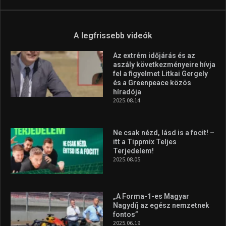
Aranyérmet nyert Szilágyi Erik
az Európa-kupán
2026.08.05.
Molnár Martin újabb dobogót
szerzett, már második a brit
Forma–3 tabelláján a
silverstone-i hétvége után
2026.08.04.
A legfrissebb videók
Az extrém időjárás és az
aszály következményeire hívja
fel a figyelmet Litkai Gergely
és a Greenpeace közös