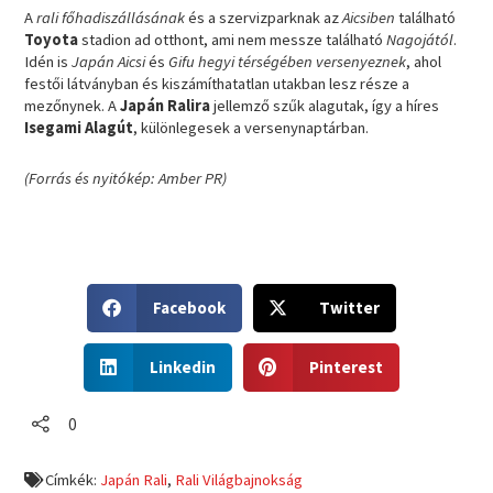
A
rali főhadiszállásának
és a szervizparknak az
Aicsiben
található
Toyota
stadion ad otthont, ami nem messze található
Nagojától
.
Idén is
Japán Aicsi
és
Gifu hegyi térségében
versenyeznek
, ahol
festői látványban és kiszámíthatatlan utakban lesz része a
mezőnynek. A
Japán Ralira
jellemző szűk alagutak, így a híres
Isegami Alagút
, különlegesek a versenynaptárban.
(Forrás és nyitókép: Amber PR)
S
S
Facebook
Twitter
h
h
a
a
S
S
r
r
Linkedin
Pinterest
h
h
e
e
a
a
o
o
r
r
0
n
n
e
e
f
t
o
o
a
w
Címkék:
Japán Rali
,
Rali Világbajnokság
n
n
c
i