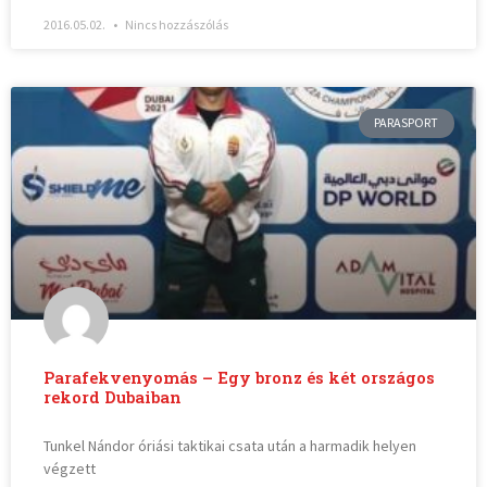
2016.05.02.
Nincs hozzászólás
PARASPORT
Parafekvenyomás – Egy bronz és két országos
rekord Dubaiban
Tunkel Nándor óriási taktikai csata után a harmadik helyen
végzett