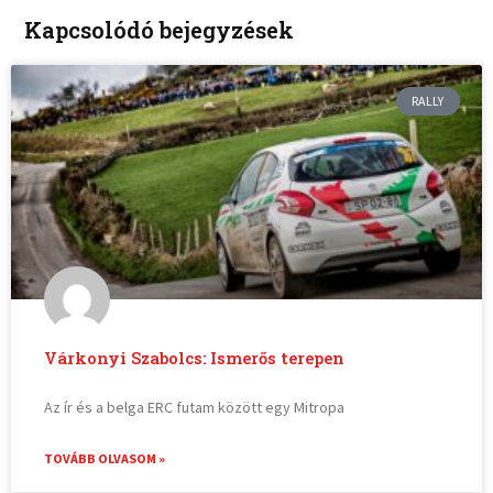
Kapcsolódó bejegyzések
RALLY
Várkonyi Szabolcs: Ismerős terepen
Az ír és a belga ERC futam között egy Mitropa
TOVÁBB OLVASOM »