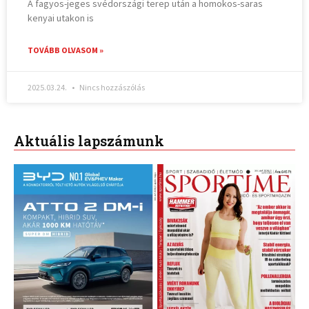
A fagyos-jeges svédországi terep után a homokos-saras
kenyai utakon is
TOVÁBB OLVASOM »
2025.03.24.
Nincs hozzászólás
Aktuális lapszámunk