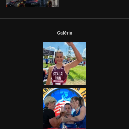
híradója
2025.08.14.
Ne csak nézd, lásd is a focit! –
itt a Tippmix Teljes
Terjedelem!
2025.08.05.
„A Forma-1-es Magyar
Nagydíj az egész nemzetnek
fontos”
2025.06.19.
Galéria