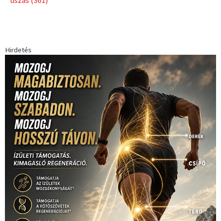
Babos Tímea
asztalitenisz
(130)
atlétika
(144)
autosport
(123)
egészség
(240)
Bécs
(214)
Bajnokok Ligája
(168)
Birkózás
(143)
forma 1
(1165)
(530)
Európabajnokság
(173)
ferrari
(139)
Futball
(760)
futás
(305)
Hosszú Katinka
(186)
hungaroring
(181)
kickbox
(204)
Jégkorong
(148)
kajakkenu
(138)
karate
(168)
kézilabda
(448)
kosárlabda
(166)
Lewis Hamilton
(168)
magyar
Mercedes
(244)
labdarúgóválogatott
(148)
motorsport
(153)
Opel
rio
Dakar Team
(132)
Rali Világbajnokság
(122)
Rendezvény
(142)
sport
(438)
2016
(373)
szabadidősport
Sportime Magazin
(128)
(316)
tenisz
(416)
Szalay Balázs
(126)
táplálkozás
(155)
utazás
Video
(247)
vitorlázás
(126)
világbajnokság
(162)
Világkupa
(129)
életmód
(416)
(222)
vívás
(174)
vízilabda
(197)
Érdi Mária
(130)
úszás
(361)
Hirdetés