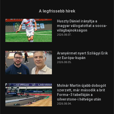
Túl a 18. X-en és rendezvények százain a Sportime Magazinnak
továbbra is a legfőbb célja, hogy a mindenki sportját minél
vonzóbbá tegye.
A rendszeres mozgás és a sport jobbá teheti az életed! Mindehhez
minden infót megtalálsz nálunk.
A legfrissebb hírek
Huszty Dániel irányítja a
magyar válogatottat a socca-
világbajnokságon
2026.08.07.