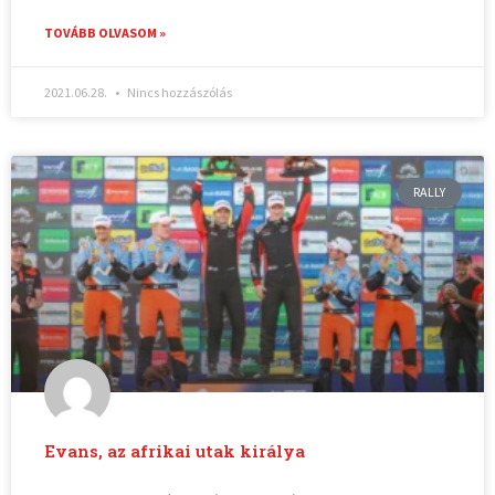
TOVÁBB OLVASOM »
2021.06.28.
Nincs hozzászólás
RALLY
Evans, az afrikai utak királya