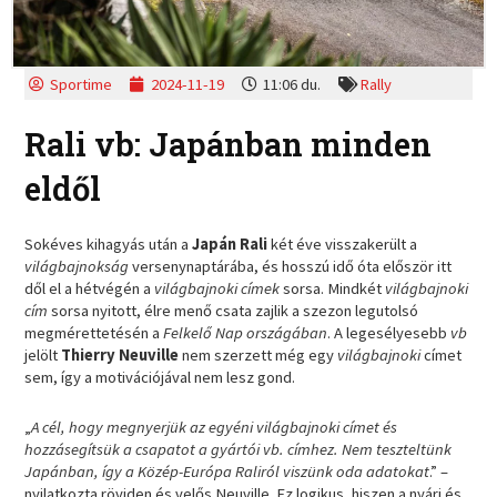
Sportime
2024-11-19
11:06 du.
Rally
Rali vb: Japánban minden
eldől
Sokéves kihagyás után a
Japán Rali
két éve visszakerült a
világbajnokság
versenynaptárába, és hosszú idő óta először itt
dől el a hétvégén a
világbajnoki címek
sorsa. Mindkét
világbajnoki
cím
sorsa nyitott, élre menő csata zajlik a szezon legutolsó
megmérettetésén a
Felkelő Nap országában
. A legesélyesebb
vb
jelölt
Thierry Neuville
nem szerzett még egy
világbajnoki
címet
sem, így a motivációjával nem lesz gond.
„
A cél, hogy megnyerjük az egyéni világbajnoki címet és
hozzásegítsük a csapatot a gyártói vb. címhez. Nem teszteltünk
Japánban, így a Közép-Európa Raliról viszünk oda adatokat
.” –
nyilatkozta röviden és velős Neuville. Ez logikus, hiszen a nyári és