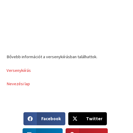
Bővebb információt a versenykiírásban találhattok.
Versenykiírás
Nevezési lap
S
S
Facebook
Twitter
h
h
a
a
S
S
r
r