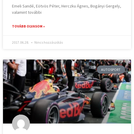
Emeli Sandé, Eötvös Péter, Herczku Ágnes, Bogányi Gergely,
valamint további
TOVÁBB OLVASOM »
2017.06.28.
Nincs hozzászólás
AUTOSPORT