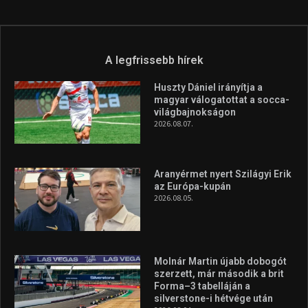
A legfrissebb hírek
Huszty Dániel irányítja a
magyar válogatottat a socca-
világbajnokságon
2026.08.07.
Aranyérmet nyert Szilágyi Erik
az Európa-kupán
2026.08.05.
Molnár Martin újabb dobogót
szerzett, már második a brit
Forma–3 tabelláján a
silverstone-i hétvége után