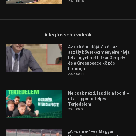
2026.08.04.
A legfrissebb videók
Az extrém időjárás és az
aszály következményeire hívja
fel a figyelmet Litkai Gergely
és a Greenpeace közös
híradója
2025.08.14.
Ne csak nézd, lásd is a focit! –
itt a Tippmix Teljes
Terjedelem!
2025.08.05.
„A Forma-1-es Magyar