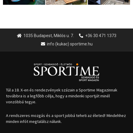
1035 Budapest, Miklós u. 7.
+36 30 471 1373
info (kukac) sportime.hu
Túl a 18. X-en és rendezvények százain a Sportime Magazinnak
továbbra is a legfőbb célja, hogy a mindenki sportját minél
vonzóbbá tegye.
A rendszeres mozgás és a sport jobbá teheti az életed! Mindehhez
minden infót megtalálsz nálunk.