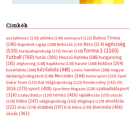
Címkék
Babos Tímea
asztalitenisz
(130)
atlétika
(144)
autosport
(123)
egészség
(240)
Bécs
(214)
Bajnokok Ligája
(168)
Birkózás
(143)
forma 1
(1165)
(530)
Európabajnokság
(173)
ferrari
(139)
Futball
(760)
futás
(305)
Hosszú Katinka
(186)
hungaroring
(181)
kickbox
(204)
Jégkorong
(148)
kajakkenu
(138)
karate
(168)
kézilabda
(448)
kosárlabda
(166)
Lewis Hamilton
(168)
magyar
Mercedes
(244)
labdarúgóválogatott
(148)
motorsport
(153)
Opel
rio
Dakar Team
(132)
Rali Világbajnokság
(122)
Rendezvény
(142)
sport
(438)
2016
(373)
szabadidősport
Sportime Magazin
(128)
(316)
tenisz
(416)
Szalay Balázs
(126)
táplálkozás
(155)
utazás
Video
(247)
vitorlázás
(126)
világbajnokság
(162)
Világkupa
(129)
életmód
(416)
(222)
vívás
(174)
vízilabda
(197)
Érdi Mária
(130)
úszás
(361)