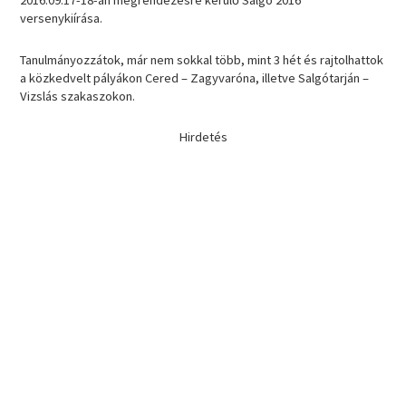
2016.09.17-18-án megrendezésre kerülő Salgó 2016
versenykiírása.
Tanulmányozzátok, már nem sokkal több, mint 3 hét és rajtolhattok
a közkedvelt pályákon Cered – Zagyvaróna, illetve Salgótarján –
Vizslás szakaszokon.
Hirdetés