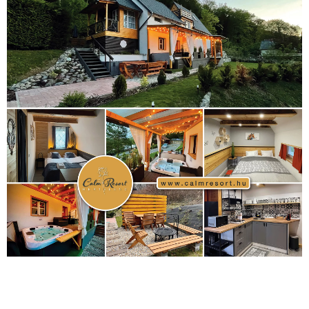
1035 Budapest, Miklós u. 7.
+36 30 471 1373
info (kukac) sportime.hu
Túl a 18. X-en és rendezvények százain a Sportime Magazinnak
továbbra is a legfőbb célja, hogy a mindenki sportját minél
vonzóbbá tegye.