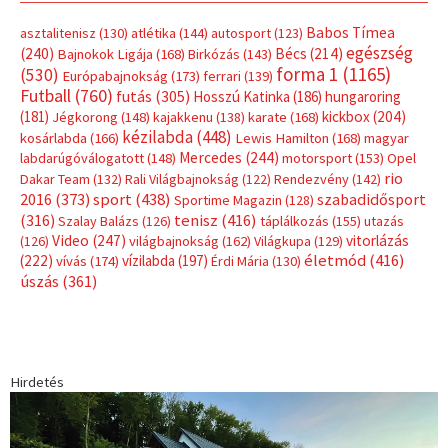
úszás
(361)
Hirdetés