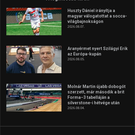
Molnár Martin újabb dobogót
szerzett, már második a brit
Forma–3 tabelláján a
silverstone-i hétvége után
2026.08.04.
A legfrissebb videók
Az extrém időjárás és az
aszály következményeire hívja
fel a figyelmet Litkai Gergely
és a Greenpeace közös
híradója
2025.08.14.
Ne csak nézd, lásd is a focit! –
itt a Tippmix Teljes
Terjedelem!
2025.08.05.