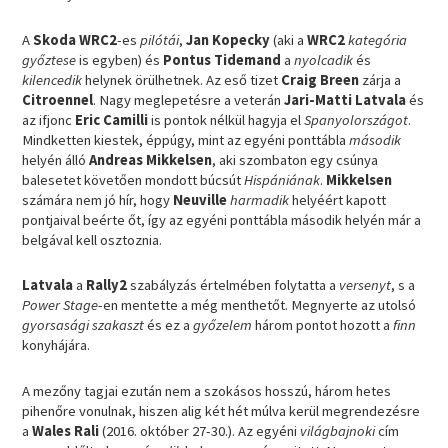
A
Skoda WRC2
-es
pilótái
,
Jan Kopecky
(aki a
WRC2
kategória
győztese
is egyben) és
Pontus Tidemand
a
nyolcadik
és
kilencedik
helynek örülhetnek. Az eső tizet
Craig Breen
zárja a
Citroennel
. Nagy meglepetésre a veterán
Jari-Matti Latvala
és
az ifjonc
Eric Camilli
is pontok nélkül hagyja el
Spanyolországot
.
Mindketten kiestek, éppúgy, mint az egyéni ponttábla
második
helyén álló
Andreas Mikkelsen
, aki szombaton egy csúnya
balesetet követően mondott búcsút
Hispániának
.
Mikkelsen
számára nem jó hír, hogy
Neuville
harmadik
helyéért kapott
pontjaival beérte őt, így az egyéni ponttábla második helyén már a
belgával kell osztoznia.
Latvala
a
Rally2
szabályzás értelmében folytatta a
versenyt
, s a
Power Stage
-en mentette a még menthetőt. Megnyerte az utolsó
gyorsasági szakaszt
és ez a
győzelem
három pontot hozott a
finn
konyhájára.
A mezőny tagjai ezután nem a szokásos hosszú, három hetes
pihenőre vonulnak, hiszen alig két hét múlva kerül megrendezésre
a
Wales Rali
(2016. október 27-30.). Az egyéni
világbajnoki
cím