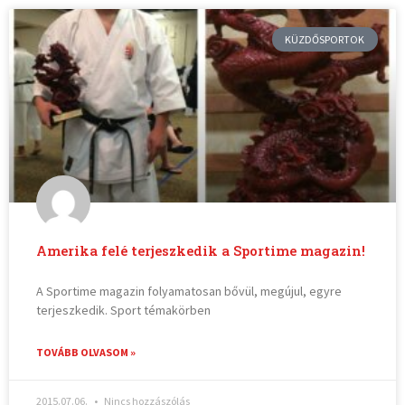
KÜZDŐSPORTOK
Amerika felé terjeszkedik a Sportime magazin!
A Sportime magazin folyamatosan bővül, megújul, egyre
terjeszkedik. Sport témakörben
TOVÁBB OLVASOM »
2015.07.06.
Nincs hozzászólás