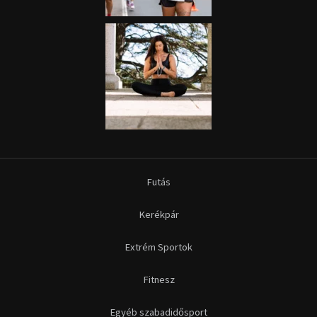
Kerékpár
Extrém Sportok
Fitnesz
Egyéb szabadidősport
Túra-Utazás
Lovassport
Közösségi sport
Copyright © 2015-2026 Sportime Magazin Hírportál Minden jog
fenntartva.