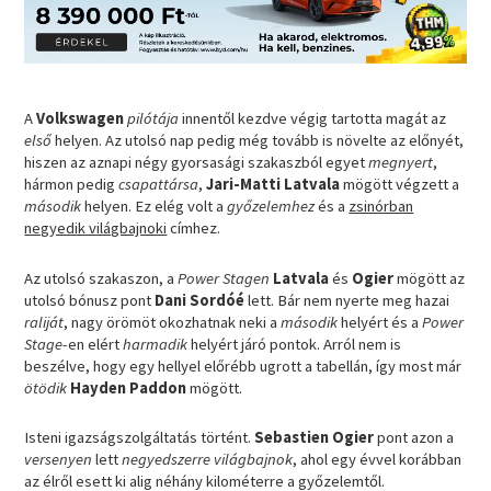
A
Volkswagen
pilótája
innentől kezdve végig tartotta magát az
első
helyen. Az utolsó nap pedig még tovább is növelte az előnyét,
hiszen az aznapi négy gyorsasági szakaszból egyet
megnyert
,
hármon pedig
csapattársa
,
Jari-Matti Latvala
mögött végzett a
második
helyen. Ez elég volt a
győzelemhez
és a
zsinórban
negyedik világbajnoki
címhez.
Az utolsó szakaszon, a
Power Stagen
Latvala
és
Ogier
mögött az
utolsó bónusz pont
Dani Sordóé
lett. Bár nem nyerte meg hazai
raliját
, nagy örömöt okozhatnak neki a
második
helyért és a
Power
Stage
-en elért
harmadik
helyért járó pontok. Arról nem is
beszélve, hogy egy hellyel előrébb ugrott a tabellán, így most már
ötödik
Hayden Paddon
mögött.
Isteni igazságszolgáltatás történt.
Sebastien Ogier
pont azon a
versenyen
lett
negyedszerre világbajnok
, ahol egy évvel korábban
az élről esett ki alig néhány kilométerre a győzelemtől.