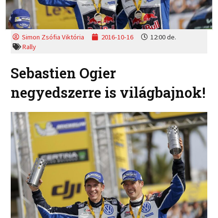
Simon Zsófia Viktória
2016-10-16
12:00 de.
Rally
Sebastien Ogier
negyedszerre is világbajnok!