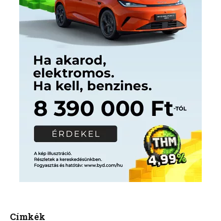
Címkék
Babos Tímea
asztalitenisz
(130)
atlétika
(144)
autosport
(123)
egészség
(240)
Bécs
(214)
Bajnokok Ligája
(168)
Birkózás
(143)
forma 1
(1165)
(530)
Európabajnokság
(173)
ferrari
(139)
Futball
(760)
futás
(305)
Hosszú Katinka
(186)
hungaroring
(181)
kickbox
(204)
Jégkorong
(148)
kajakkenu
(138)
karate
(168)
kézilabda
(448)
kosárlabda
(166)
Lewis Hamilton
(168)
magyar
Mercedes
(244)
labdarúgóválogatott
(148)
motorsport
(153)
Opel
rio
Dakar Team
(132)
Rali Világbajnokság
(122)
Rendezvény
(142)
sport
(438)
2016
(373)
szabadidősport
Sportime Magazin
(128)
(316)
tenisz
(416)
Szalay Balázs
(126)
táplálkozás
(155)
utazás
Video
(247)
vitorlázás
(126)
világbajnokság
(162)
Világkupa
(129)
életmód
(416)
(222)
vívás
(174)
vízilabda
(197)
Érdi Mária
(130)