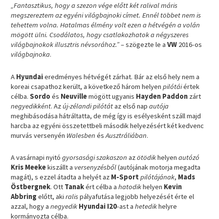
„Fantasztikus, hogy a szezon vége előtt két ralival máris
megszereztem az egyéni világbajnoki címet. Ennél többet nem is
tehettem volna. Hatalmas élmény volt ezen a hétvégén a volán
mögött ülni. Csodálatos, hogy csatlakozhatok a négyszeres
világbajnokok illusztris névsorához.”
– szögezte le a
VW
2016-os
világbajnoka
.
A
Hyundai
eredményes hétvégét zárhat. Bár az első hely nem a
koreai csapathoz került, a következő három helyen
pilótái
értek
célba.
Sordo
és
Neuville
mögött ugyanis
Hayden Paddon
zárt
negyedikként
. Az
új-zélandi pilótát
az első nap
autója
meghibásodása hátráltatta, de még így is esélyesként száll majd
harcba az egyéni összetettbeli második helyezésért két kedvenc
murvás versenyén
Walesben
és
Ausztráliában
.
A vasárnapi nyitó
gyorsasági szakaszon
az
ötödik
helyen
autózó
Kris Meeke
kiszállt a
versenyzésből
(autójának motorja megadta
magát), s ezzel átadta a helyét az
M-Sport
pilótájának
,
Mads
Östbergnek
. Ott
Tanak
ért célba a
hatodik
helyen
Kevin
Abbring
előtt, aki
ralis
pályafutása legjobb helyezését érte el
azzal, hogy a
negyedik
Hyundai I20
-ast a
hetedik
helyre
kormányozta célba.