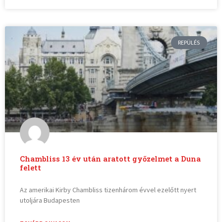
REPÜLÉS
Chambliss 13 év után aratott győzelmet a Duna
felett
Az amerikai Kirby Chambliss tizenhárom évvel ezelőtt nyert
utoljára Budapesten