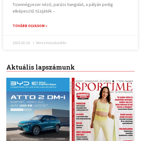
Tizennégyezer néző, parázs hangulat, a pályán pedig
elképesztő tűzijáték –
TOVÁBB OLVASOM »
2025.02.10.
Nincs hozzászólás
Aktuális lapszámunk