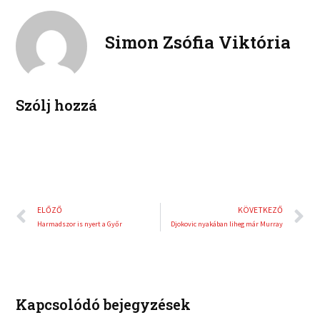
n
n
o
e
k
t
o
r
e
e
Simon Zsófia Viktória
k
d
r
i
e
n
s
t
Szólj hozzá
Előző
K
ELŐZŐ
KÖVETKEZŐ
Harmadszor is nyert a Győr
Djokovic nyakában liheg már Murray
Kapcsolódó bejegyzések