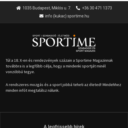
A rendszeres mozgás és a sport jobbá teheti az életed! Mindehhez
minden infót megtalálsz nálunk.
A legfrissebb hírek
Huszty Dániel irányítja a
magyar válogatottat a socca-
világbajnokságon
2026.08.07.
Aranyérmet nyert Szilágyi Erik
az Európa-kupán
2026.08.05.