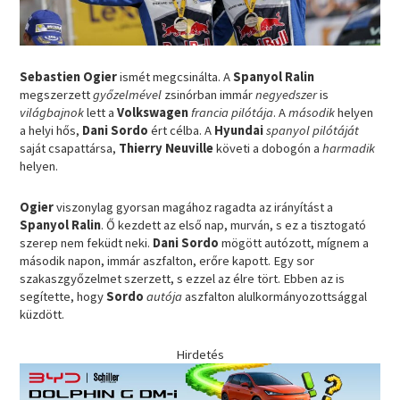
Sebastien Ogier
ismét megcsinálta. A
Spanyol Ralin
megszerzett
győzelmével
zsinórban immár
negyedszer
is
világbajnok
lett a
Volkswagen
francia pilótája
. A
második
helyen
a helyi hős,
Dani Sordo
ért célba. A
Hyundai
spanyol pilótáját
saját csapattársa,
Thierry Neuville
követi a dobogón a
harmadik
helyen.
Ogier
viszonylag gyorsan magához ragadta az irányítást a
Spanyol Ralin
. Ő kezdett az első nap, murván, s ez a tisztogató
szerep nem feküdt neki.
Dani Sordo
mögött autózott, mígnem a
második napon, immár aszfalton, erőre kapott. Egy sor
szakaszgyőzelmet szerzett, s ezzel az élre tört. Ebben az is
segítette, hogy
Sordo
autója
aszfalton alulkormányozottsággal
küzdött.
Hirdetés