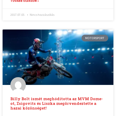
TOVÁBB OLVASOM »
2017.07.03.
Nincs hozzászólás
MOTORSPORT
Billy Bolt ismét meghódította az MVM Dome-
ot, Zsigovits és Liszka megörvendeztette a
hazai közönséget!