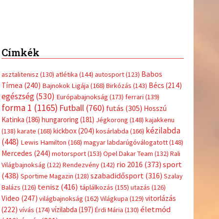
Címkék
Babos
asztalitenisz
(130)
atlétika
(144)
autosport
(123)
Tímea
(240)
Bécs
(214)
Bajnokok Ligája
(168)
Birkózás
(143)
egészség
(530)
Európabajnokság
(173)
ferrari
(139)
forma 1
(1165)
Futball
(760)
futás
(305)
Hosszú
Katinka
(186)
hungaroring
(181)
Jégkorong
(148)
kajakkenu
kézilabda
kickbox
(204)
(138)
karate
(168)
kosárlabda
(166)
(448)
Lewis Hamilton
(168)
magyar labdarúgóválogatott
(148)
Mercedes
(244)
motorsport
(153)
Opel Dakar Team
(132)
Rali
sport
rio 2016
(373)
Világbajnokság
(122)
Rendezvény
(142)
(438)
szabadidősport
(316)
Sportime Magazin
(128)
Szalay
tenisz
(416)
Balázs
(126)
táplálkozás
(155)
utazás
(126)
Video
(247)
vitorlázás
világbajnokság
(162)
Világkupa
(129)
életmód
(222)
vívás
(174)
vízilabda
(197)
Érdi Mária
(130)