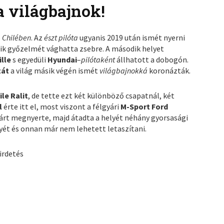
a világbajnok!
p
Chilében
. Az
észt pilóta
ugyanis 2019 után ismét nyerni
odik győzelmét vághatta zsebre. A második helyet
ille
s egyedüli
Hyundai
–
pilótaként
állhatott a dobogón.
tát
a világ másik végén ismét
világbajnokká
koronázták.
ile Ralit
, de tette ezt két különböző csapatnál, két
l
érte itt el, most viszont a félgyári
M-Sport Ford
árt megnyerte, majd átadta a helyét néhány gyorsasági
yét és onnan már nem lehetett letaszítani.
irdetés