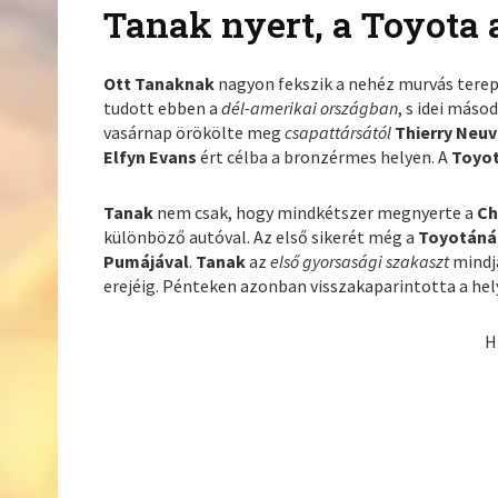
Tanak nyert, a Toyota 
Ott Tanaknak
nagyon fekszik a nehéz murvás tere
tudott ebben a
dél-amerikai országban
, s idei más
vasárnap örökölte meg
csapattársától
Thierry Neuv
Elfyn Evans
ért célba a bronzérmes helyen. A
Toyo
Tanak
nem csak, hogy mindkétszer megnyerte a
Ch
különböző autóval. Az első sikerét még a
Toyotáná
Pumájával
.
Tanak
az
első gyorsasági szakaszt
mindj
erejéig. Pénteken azonban visszakaparintotta a hel
H