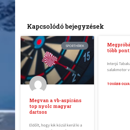
Kapcsolódó bejegyzések
Megpróbá
SPORTHÍREK
több pont
Interjú Taba
salakmotor v
TOVÁBB OLVA
Megvan a vb-aspiráns
top nyolc magyar
dartsos
Eldőlt, hogy kik közül kerül ki a