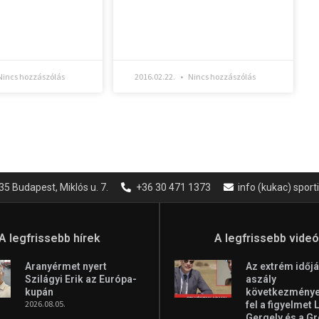
incs hozzászólás
2016.02.22.
Nincs hozzászólás
35 Budapest, Miklós u. 7.
+36 30 471 1373
info (kukac) spor
A legfrissebb hírek
A legfrissebb vide
Aranyérmet nyert
Az extrém időjá
Szilágyi Erik az Európa-
aszály
kupán
következményei
2026.08.05.
fel a figyelmet 
Gergely és a G