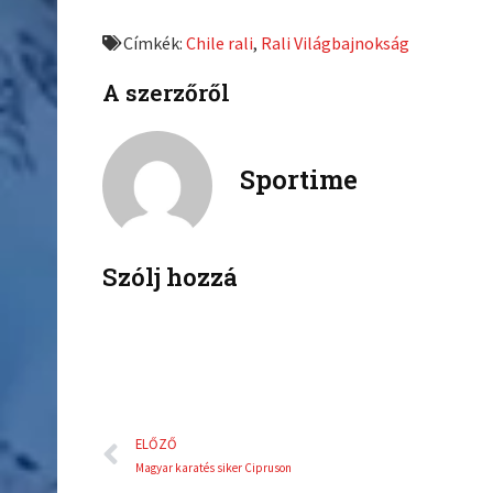
e
e
Címkék:
Chile rali
,
Rali Világbajnokság
o
o
n
n
A szerzőről
f
t
a
w
c
i
Sportime
e
t
b
t
o
e
o
r
k
Szólj hozzá
Előző
ELŐZŐ
Magyar karatés siker Cipruson