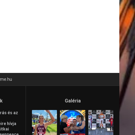
time.hu
ók
Galéria
rás és az
re hívja
Litkai
reenpeace