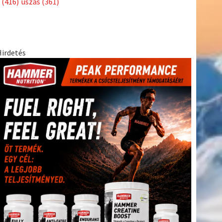
(416)
úszás
(361)
Hirdetés