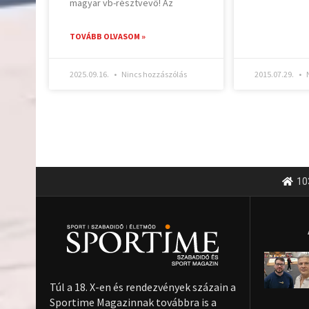
magyar vb-résztvevő! Az
TOVÁBB OLVASOM »
2025.09.16.
Nincs hozzászólás
2015.07.29.
N
10
Túl a 18. X-en és rendezvények százain a
Sportime Magazinnak továbbra is a