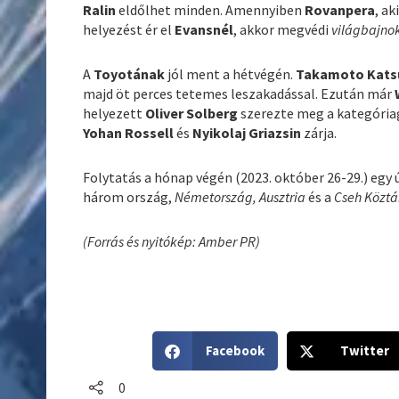
Ralin
eldőlhet minden. Amennyiben
Rovanpera
, ak
helyezést ér el
Evansnél
, akkor megvédi
világbajno
A
Toyotának
jól ment a hétvégén.
Takamoto Kats
majd öt perces tetemes leszakadással. Ezután már
helyezett
Oliver Solberg
szerezte meg a kategória
Yohan Rossell
és
Nyikolaj Griazsin
zárja.
Folytatás a hónap végén (2023. október 26-29.) egy ú
három ország,
Németország, Ausztria
és a
Cseh Közt
(Forrás és nyitókép: Amber PR)
S
S
Facebook
Twitter
h
h
a
a
0
r
r