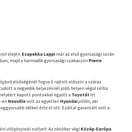
a
rali
elején.
Esapekka Lappi
már az első gyorsasági során
rban, majd a harmadik gyorsasági szakaszon
Pierre
ságbeli
elsőségénél fogva ő rajtolt először a száraz
tudott a negyedik helyezésnél jobb helyen végül célba
helyéért kapott pontokkal együtt a
Toyotát
itt
e
-en
Neuville
volt az egyetlen
Hyundai
pilóta
, aki
leggyorsabb időket érte el ott. Ezáltal garantált volt a
éni világbajnoki esélyeit
. Az október végi
Közép-Európa