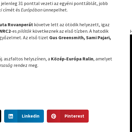
i jelenleg 31 ponttal vezeti az egyéni ponttáblát, jobb
ki
címét és
Európában
ünnepelhet.
uta Rovanperát
követve lett az ötödik helyezett, igaz
WRC2
-es
pilóták
következnek az első tízben. A hatodik
győzelmet. Az első tizet
Gus Greensmith, Sami Pajari,
j. aszfaltos helyszínen, a
Közép-Európa Ralin
, amelyet
ársaság
rendez meg.
S
S
Linkedin
Pinterest
h
h
a
a
r
r