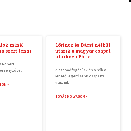
lok minél
Lőrincz és Bácsi nélkül
ra szert tenni!
utazik a magyar csapat
a birkózó Eb-re
ka Róbert
A szabadfogásúak és a nők a
ersenyzővel.
lehető legerősebb csapattal
utaznak
SOM »
TOVÁBB OLVASOM »