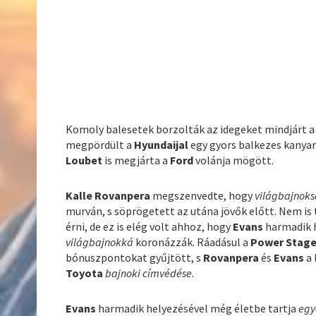
Komoly balesetek borzolták az idegeket mindjárt 
megpördült a
Hyundaijal
egy gyors balkezes kanya
Loubet
is megjárta a
Ford
volánja mögött.
Kalle Rovanpera
megszenvedte, hogy
világbajnok
murván, s söprögetett az utána jövők előtt. Nem is 
érni, de ez is elég volt ahhoz, hogy
Evans
harmadik 
világbajnokká
koronázzák. Ráadásul a
Power Stag
bónuszpontokat gyűjtött, s
Rovanpera
és
Evans
a 
Toyota
bajnoki címvédése
.
Evans
harmadik helyezésével még életbe tartja
egy