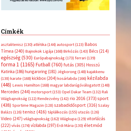
Címkék
Babos
asztalitenisz
(130)
atlétika
(144)
autosport
(123)
Tímea
(240)
Bécs
(214)
Bajnokok Ligája
(168)
Birkózás
(143)
egészség
(530)
Európabajnokság
(173)
ferrari
(139)
forma 1
(1165)
Futball
(760)
futás
(305)
Hosszú
Katinka
(186)
hungaroring
(181)
Jégkorong
(148)
kajakkenu
kézilabda
kickbox
(204)
(138)
karate
(168)
kosárlabda
(166)
(448)
Lewis Hamilton
(168)
magyar labdarúgóválogatott
(148)
Mercedes
(244)
motorsport
(153)
Opel Dakar Team
(132)
Rali
sport
rio 2016
(373)
Világbajnokság
(122)
Rendezvény
(142)
(438)
szabadidősport
(316)
Sportime Magazin
(128)
Szalay
tenisz
(416)
Balázs
(126)
táplálkozás
(155)
utazás
(126)
Video
(247)
vitorlázás
világbajnokság
(162)
Világkupa
(129)
életmód
(222)
vívás
(174)
vízilabda
(197)
Érdi Mária
(130)