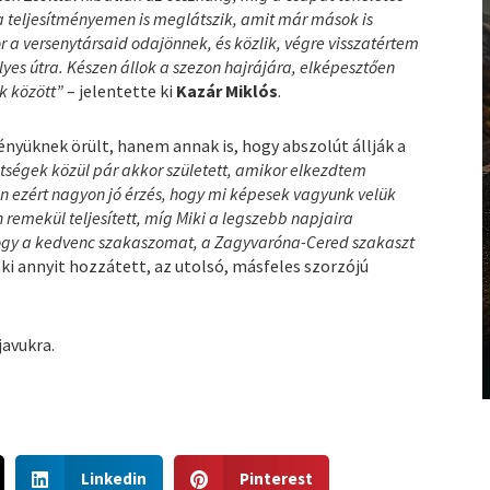
a teljesítményemen is meglátszik, amit már mások is
r a versenytársaid odajönnek, és közlik, végre visszatértem
yes útra. Készen állok a szezon hajrájára, elképesztően
k között”
– jelentette ki
Kazár Miklós
.
nyüknek örült, hanem annak is, hogy abszolút állják a
hetségek közül pár akkor született, amikor elkezdtem
en ezért nagyon jó érzés, hogy mi képesek vagyunk velük
n remekül teljesített, míg Miki a legszebb napjaira
ogy a kedvenc szakaszomat, a Zagyvaróna-Cered szakaszt
aki annyit hozzátett, az utolsó, másfeles szorzójú
javukra.
S
S
Linkedin
Pinterest
h
h