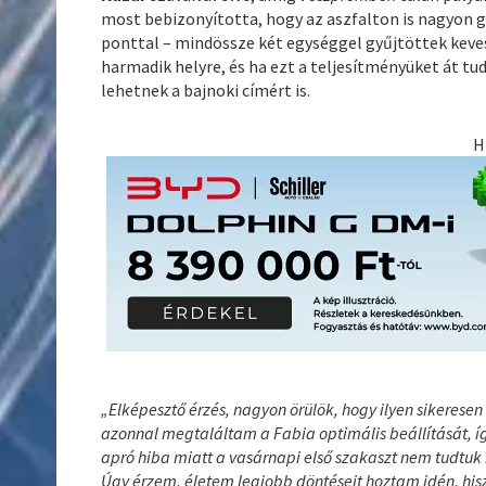
most bebizonyította, hogy az aszfalton is nagyon g
ponttal – mindössze két egységgel gyűjtöttek keve
harmadik helyre, és ha ezt a teljesítményüket át tu
lehetnek a bajnoki címért is.
H
„Elképesztő érzés, nagyon örülök, hogy ilyen sikeresen
azonnal megtaláltam a Fabia optimális beállítását, í
apró hiba miatt a vasárnapi első szakaszt nem tudtuk
Úgy érzem, életem legjobb döntéseit hoztam idén, hisz