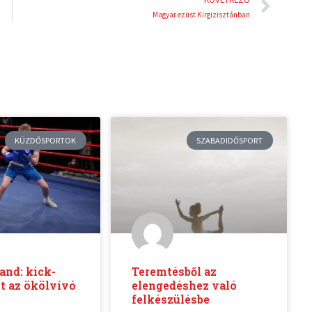
Magyar ezüst Kirgizisztánban
KÜZDŐSPORTOK
SZABADIDŐSPORT
and: kick-
Teremtésből az
t az ökölvívó
elengedéshez való
felkészülésbe