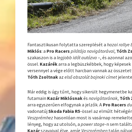
Fantasztikusan folytatta szereplését a
hazai rallye
Miklós
: a
Pro Racers
pilótája navigátorával
,
Tóth Z
szakaszon is a
legjobb időt autózva
–, és azonnal az
össel.
Kazárék
arra a legbüszkébbek, hogy képesek fe
versennyel a vége előtt harcban vannak az összetet
Tóth Zsoltnak
az
első abszolút bajnoki címet
jelente
Már eddig is úgy tűnt, hogy sikerült hegymenetbe k
futamain
Kazár Miklósnak
és
navigátorának
,
Tóth 
arra egyszerűen elfogynak a jelzők. A
Pro Racers
du
vadonatúj
Skoda Fabia R5
-össel az elmúlt hétvégé
Veszprémhez
hasonlóan most is vasárnap remekelte
lényeg, hogy az utolsón, a
power stage
-n sem talált
Kazár
szavaival élve, amíg
Veszprémben
talán pálya