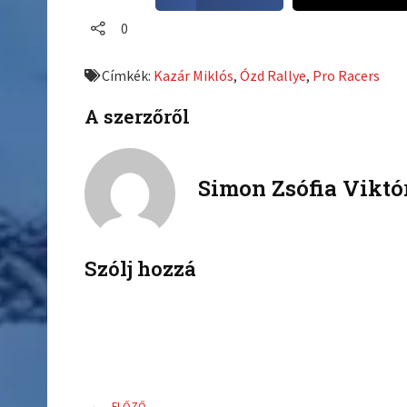
a
a
0
r
r
e
e
Címkék:
Kazár Miklós
,
Ózd Rallye
,
Pro Racers
o
o
n
n
A szerzőről
f
t
a
w
c
i
Simon Zsófia Viktó
e
t
b
t
o
e
o
r
k
Szólj hozzá
Előző
ELŐZŐ