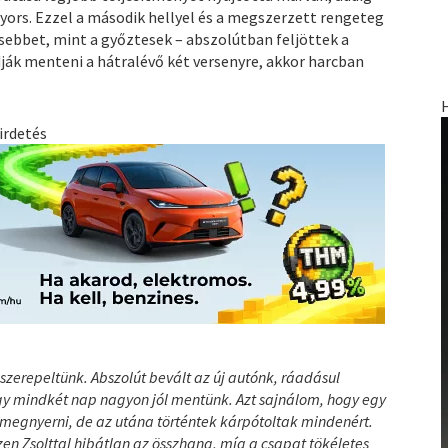
yors. Ezzel a második hellyel és a megszerzett rengeteg
sebbet, mint a győztesek – abszolútban feljöttek a
dják menteni a hátralévő két versenyre, akkor harcban
irdetés
 szerepeltünk. Abszolút bevált az új autónk, ráadásul
gy mindkét nap nagyon jól mentünk. Azt sajnálom, hogy egy
 megnyerni, de az utána történtek kárpótoltak mindenért.
en Zsolttal hibátlan az összhang, míg a csapat tökéletes