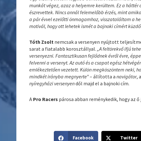
munkát végez, azaz a helyemre kerültem. Ez a háttér 
észrevettek. Nincs annál felemelőbb érzés, mint amiko
a pár évvel ezelőtti önmagamhoz, visszataláltam a hel
motivál, hogy ott lehetek ismét a bajnoki címért küzdő
Tóth Zsolt
nemcsak a versenyen nyújtott teljesítmé
sarat a fiatalabb korosztállyal.
„A feltörekvő ifjú te
versenyezni. Fantasztikusan fejlődnek évről évre, épp
felvenni a versenyt. Az autó és a csapat egész hétvégé
emlékeztetően vezetett. Külön megköszöntem neki, h
mindkét irányba megnyerte”
– állította a
navigátor
, 
nyíregyházi versenyen
dől majd el a bajnoki cím.
A
Pro Racers
párosa abban reménykedik, hogy az ő 
S
S
Facebook
Twitter
h
h