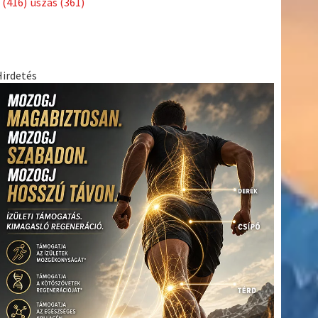
(416)
úszás
(361)
Hirdetés