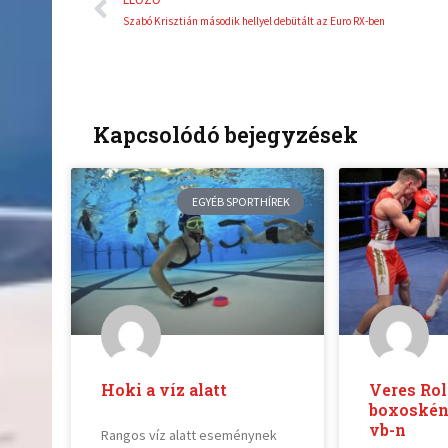
Szabó Krisztián második hellyel debütált az Euro RX-ben
Kapcsolódó bejegyzések
EGYÉB SPORTHÍREK
Hoki a víz alatt
Veres Rol
boxoskén
vb-n
Rangos víz alatt eseménynek