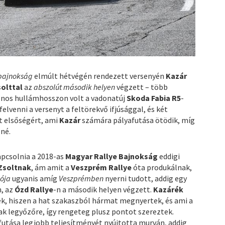
 bajnokság
elmúlt hétvégén rendezett versenyén
Kazár
solttal
az
abszolút második helyen
végzett – több
onos hullámhosszon volt a vadonatúj
Skoda Fabia R5
-
lvenni a versenyt a feltörekvő ifjúsággal, és két
t elsőségért, ami
Kazár
számára pályafutása ötödik, míg
né.
apcsolnia a 2018-as
Magyar Rallye Bajnokság
eddigi
Zsoltnak
, ám amit a
Veszprém Rallye
óta produkálnak,
ója
ugyanis amíg
Veszprémben
nyerni tudott, addig egy
n, az
Ózd Rallye
-n a második helyen végzett.
Kazárék
k, hiszen a hat szakaszból hármat megnyertek, és ami a
ak legyőzőre, így rengeteg plusz pontot szereztek.
futása legjobb teljesítményét nyújtotta murván, addig