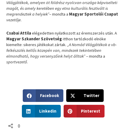
Világjátékok, amelyen öt földrész nyolcvan országa képviselteti
magát, és amely keretében egy etno kulturális fesztivált is
megrendeztek a helyiek”
– mondta a
Magyar Sportolói Csapat
vezetője
.
Csabai Attila
elégedetten nyilatkozott az éremszerzés után. A
Magyar Szkander Szövetség
itthon tartózkodó elnöke
kiemelte: sikeres játékokat zártak.
„A Nomád Világjátékok a vb-
felkészülés kellős közepén van, mindezek tekintetében
elmondható, hogy versenyzőink helyt álltak”
– mondta a
sportvezető
.
S
S
Facebook
Twitter
h
h
a
a
S
S
r
r
Linkedin
Pinterest
h
h
e
e
a
a
o
o
r
r
0
n
n