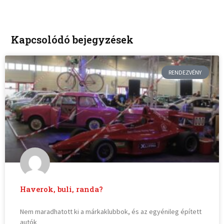
Kapcsolódó bejegyzések
RENDEZVÉNY
Haverok, buli, randa?
Nem maradhatott ki a márkaklubbok, és az egyénileg épített
autók