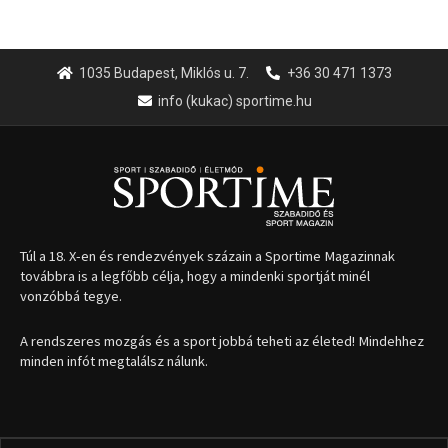
1035 Budapest, Miklós u. 7.
+36 30 471 1373
info (kukac) sportime.hu
Túl a 18. X-en és rendezvények százain a Sportime Magazinnak
továbbra is a legfőbb célja, hogy a mindenki sportját minél
vonzóbbá tegye.
A rendszeres mozgás és a sport jobbá teheti az életed! Mindehhez
minden infót megtalálsz nálunk.