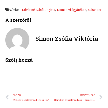
e
e
f
t
o
o
a
w
Címkék:
Kőváriné Ivánfi Brigitta
,
Nomád Világjátékok
,
szkander
n
n
c
i
l
p
e
t
A szerzőről
i
i
b
t
n
n
o
e
k
t
o
r
e
e
Simon Zsófia Viktória
k
d
r
i
e
n
s
t
Szólj hozzá
Előző
K
ELŐZŐ
KÖVETKEZŐ
„Végleg visszatértem a helyes útra”
Hamilton-győzelem a Ferrari-szentélyben