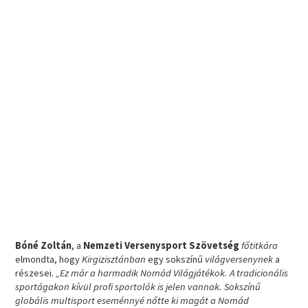
Bóné Zoltán
, a
Nemzeti Versenysport Szövetség
főtitkára
elmondta, hogy
Kirgizisztánban
egy sokszínű
világversenynek
a
részesei.
„Ez már a harmadik Nomád Világjátékok. A tradicionális
sportágakon kívül profi sportolók is jelen vannak. Sokszínű
globális multisport eseménnyé nőtte ki magát a Nomád