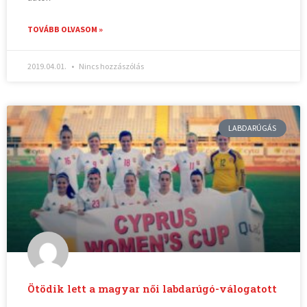
TOVÁBB OLVASOM »
2019.04.01.
Nincs hozzászólás
LABDARÚGÁS
Ötödik lett a magyar női labdarúgó-válogatott