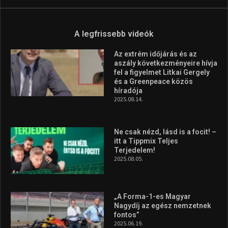
A legfrissebb videók
Az extrém időjárás és az
aszály következményeire hívja
fel a figyelmet Litkai Gergely
és a Greenpeace közös
híradója
2025.08.14.
Ne csak nézd, lásd is a focit! –
itt a Tippmix Teljes
Terjedelem!
2025.08.05.
„A Forma-1-es Magyar
Nagydíj az egész nemzetnek
fontos”
2025.06.19.