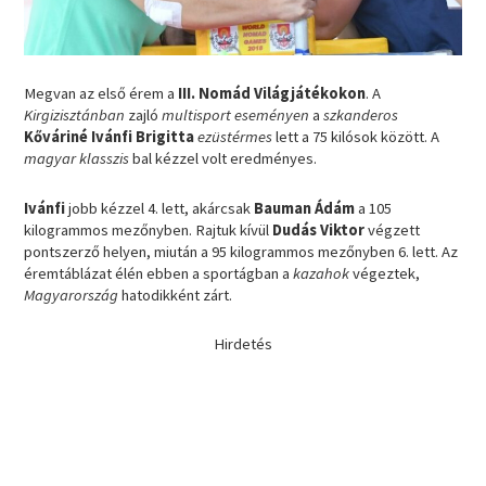
Megvan az első érem a
III. Nomád Világjátékokon
. A
Kirgizisztánban
zajló
multisport eseményen
a
szkanderos
Kőváriné Ivánfi Brigitta
ezüstérmes
lett a 75 kilósok között. A
magyar klasszis
bal kézzel volt eredményes.
Ivánfi
jobb kézzel 4. lett, akárcsak
Bauman Ádám
a 105
kilogrammos mezőnyben. Rajtuk kívül
Dudás Viktor
végzett
pontszerző helyen, miután a 95 kilogrammos mezőnyben 6. lett. Az
éremtáblázat élén ebben a sportágban a
kazahok
végeztek,
Magyarország
hatodikként zárt.
Hirdetés