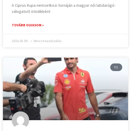
A Ciprus Kupa nemzetközi tornáján a magyar női labdarúgó-
válogatott ötödikként
TOVÁBB OLVASOM »
2016.03.09.
Nincs hozzászólás
F1