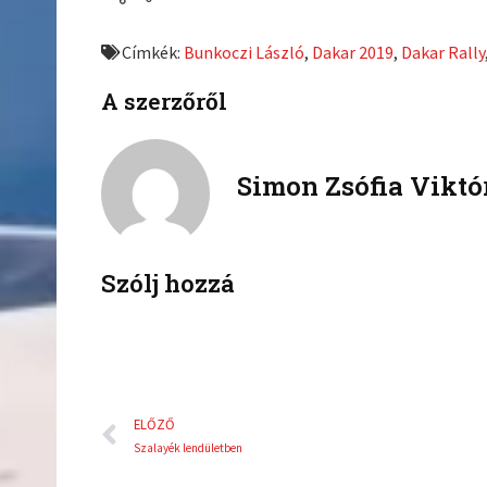
r
r
e
e
Címkék:
Bunkoczi László
,
Dakar 2019
,
Dakar Rally
o
o
n
n
A szerzőről
f
t
a
w
c
i
Simon Zsófia Viktó
e
t
b
t
o
e
o
r
k
Szólj hozzá
Előző
ELŐZŐ
Szalayék lendületben