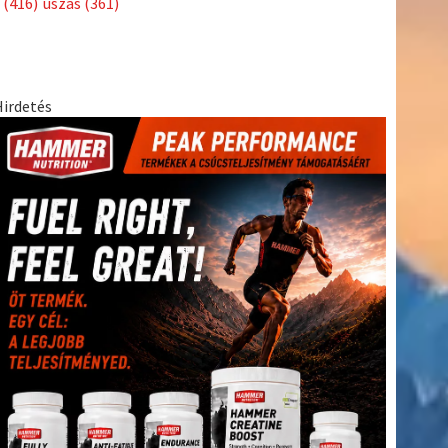
(416)
úszás
(361)
Hirdetés