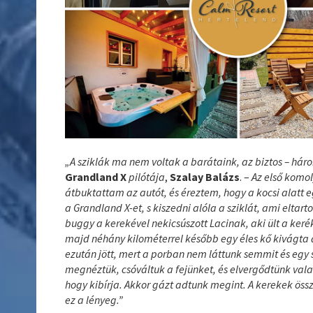
„A sziklák ma nem voltak a barátaink, az biztos – háro
Grandland X
pilótája
,
Szalay Balázs
. –
Az első komo
átbuktattam az autót, és éreztem, hogy a kocsi alatt 
a Grandland X-et, s kiszedni alóla a sziklát, ami eltar
buggy a kerekével nekicsúszott Lacinak, aki ült a ker
majd néhány kilométerrel később egy éles kő kivágta a
ezután jött, mert a porban nem láttunk semmit és egy s
megnéztük, csóváltuk a fejünket, és elvergődtünk vala
hogy kibírja. Akkor gázt adtunk megint. A kerekek össze
ez a lényeg.”