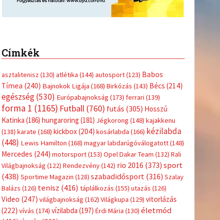
Címkék
Babos
asztalitenisz
(130)
atlétika
(144)
autosport
(123)
Tímea
(240)
Bécs
(214)
Bajnokok Ligája
(168)
Birkózás
(143)
egészség
(530)
Európabajnokság
(173)
ferrari
(139)
forma 1
(1165)
Futball
(760)
futás
(305)
Hosszú
Katinka
(186)
hungaroring
(181)
Jégkorong
(148)
kajakkenu
kézilabda
kickbox
(204)
(138)
karate
(168)
kosárlabda
(166)
(448)
Lewis Hamilton
(168)
magyar labdarúgóválogatott
(148)
Mercedes
(244)
motorsport
(153)
Opel Dakar Team
(132)
Rali
sport
rio 2016
(373)
Világbajnokság
(122)
Rendezvény
(142)
(438)
szabadidősport
(316)
Sportime Magazin
(128)
Szalay
tenisz
(416)
Balázs
(126)
táplálkozás
(155)
utazás
(126)
Video
(247)
vitorlázás
világbajnokság
(162)
Világkupa
(129)
életmód
(222)
vívás
(174)
vízilabda
(197)
Érdi Mária
(130)