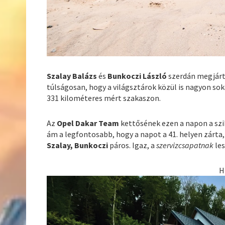
Szalay Balázs
és
Bunkoczi László
szerdán megjárta
túlságosan, hogy a világsztárok közül is nagyon sok
331 kilométeres mért szakaszon.
Az
Opel Dakar Team
kettősének ezen a napon a szi
ám a legfontosabb, hogy a napot a 41. helyen zárta, 
Szalay, Bunkoczi
páros. Igaz, a
szervizcsapatnak
les
H