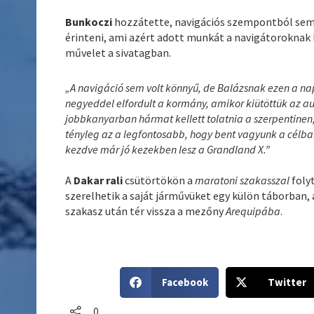
Bunkoczi
hozzátette, navigációs szempontból sem 
érinteni, ami azért adott munkát a navigátoroknak 
művelet a sivatagban.
„A navigáció sem volt könnyű, de Balázsnak ezen a na
negyeddel elfordult a kormány, amikor kiütöttük az a
jobbkanyarban hármat kellett tolatnia a szerpentinen,
tényleg az a legfontosabb, hogy bent vagyunk a célban
kezdve már jó kezekben lesz a Grandland X.”
A
Dakar rali
csütörtökön a
maratoni szakasszal
folyt
szerelhetik a saját járművüket egy külön táborban,
szakasz után tér vissza a mezőny
Arequipába
.
S
S
Facebook
Twitter
h
h
a
a
0