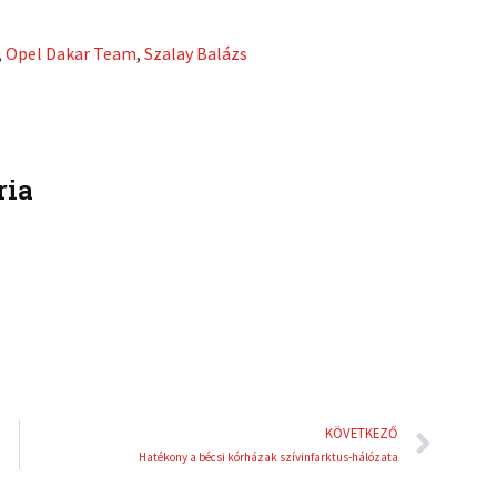
r
r
e
e
,
Opel Dakar Team
,
Szalay Balázs
o
o
n
n
l
p
i
i
n
n
ria
k
t
e
e
d
r
i
e
n
s
t
Köve
KÖVETKEZŐ
Hatékony a bécsi kórházak szívinfarktus-hálózata