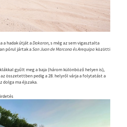
 a hadak útját a
Dakaron
, s még az sem vigasztalta
an pórul jártak a
San Juan de Marcona és Arequipa
közötti
klákkal gyűlt meg a baja (három különböző helyen is),
az összetettben pedig a 28. helyről várja a folytatást a
z dolga ma éjszaka.
irdetés