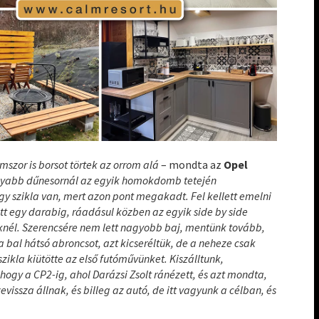
mszor is borsot törtek az orrom alá
– mondta az
Opel
lyabb dűnesornál az egyik homokdomb tetején
egy szikla van, mert azon pont megakadt. Fel kellett emelni
tott egy darabig, ráadásul közben az egyik side by side
éknél. Szerencsére nem lett nagyobb baj, mentünk tovább,
 bal hátsó abroncsot, azt kicseréltük, de a neheze csak
zikla kiütötte az első futóművünket. Kiszálltunk,
hogy a CP2-ig, ahol Darázsi Zsolt ránézett, és azt mondta,
vissza állnak, és billeg az autó, de itt vagyunk a célban, és