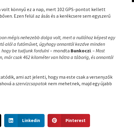
volt könnyű ez a nap, mert 102 GPS-pontot kellett
bőven. Ezen felül az ásás és a kerékcsere sem egyszerű
pon mégis nehezebb dolga volt, mert a nullához képest egy
utó alól a futóművet, úgyhogy onnantól kezdve minden
 hogy be tudjunk fordulni
– mondta
Bunkoczi
. –
Most
, már csak 462 kilométer van hátra a táborig, és onnantól
atódik, ami azt jelenti, hogy ma este csak a versenyzők
 ahová a
szervizcsapatok
nem mehetnek, majd egy újabb
S
S
Linkedin
Pinterest
h
h
a
a