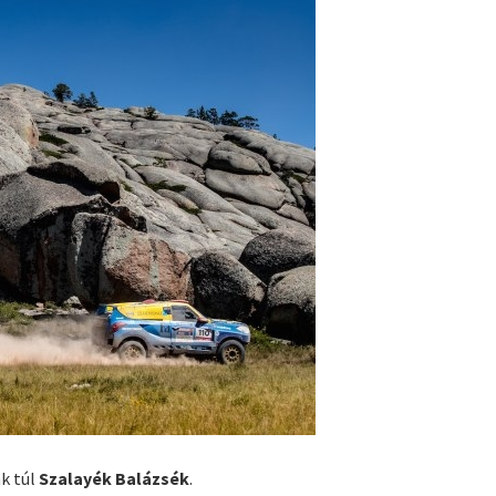
k túl
Szalayék Balázsék
.