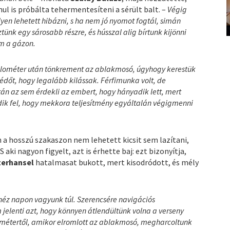
nul is próbálta tehermentesíteni a sérült balt. –
Végig
lyen lehetett hibázni, s ha nem jó nyomot fogtál, simán
tünk egy sárosabb részre, és hússzal alig bírtunk kijönni
am a gázon.
kilométer után tönkrement az ablakmosó, úgyhogy kerestük
édőt, hogy legalább kilássak. Férfimunka volt, de
án az sem érdekli az embert, hogy hányadik lett, mert
dik fel, hogy mekkora teljesítmény egyáltalán végigmenni
 a hosszú szakaszon nem lehetett kicsit sem lazítani,
 aki nagyon figyelt, azt is érhette baj: ezt bizonyítja,
terhansel
hatalmasat bukott, mert kisodródott, és mély
héz napon vagyunk túl. Szerencsére navigációs
 jelenti azt, hogy könnyen átlendültünk volna a verseny
ométertől, amikor elromlott az ablakmosó, megharcoltunk