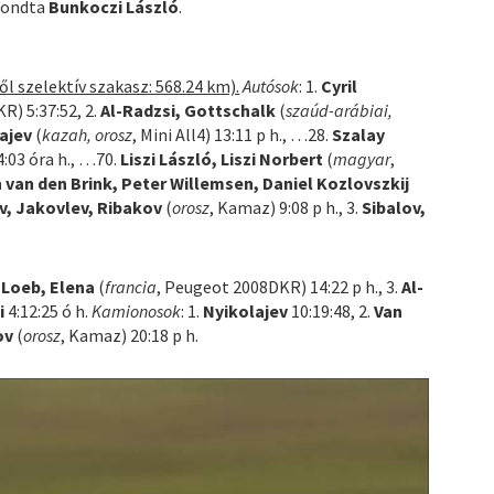
ondta
Bunkoczi László
.
l szelektív szakasz: 568.24 km).
Autósok
: 1.
Cyril
R) 5:37:52, 2.
Al-Radzsi, Gottschalk
(
szaúd-arábiai,
ajev
(
kazah, orosz
, Mini All4) 13:11 p h., …28.
Szalay
4:03 óra h., …70.
Liszi László, Liszi Norbert
(
magyar
,
 van den Brink, Peter Willemsen, Daniel Kozlovszkij
v, Jakovlev, Ribakov
(
orosz
, Kamaz) 9:08 p h., 3.
Sibalov,
.
Loeb, Elena
(
francia
, Peugeot 2008DKR) 14:22 p h., 3.
Al-
i
4:12:25 ó h.
Kamionosok
: 1.
Nyikolajev
10:19:48, 2.
Van
ov
(
orosz
, Kamaz) 20:18 p h.