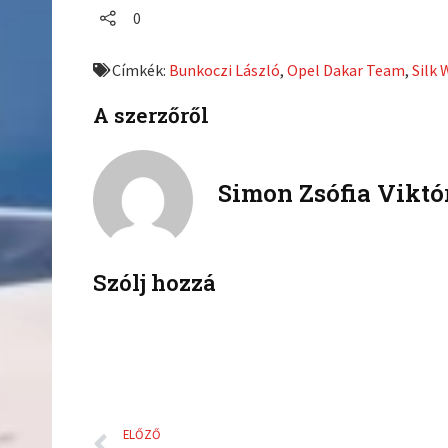
a
a
0
r
r
e
e
Címkék:
Bunkoczi László
,
Opel Dakar Team
,
Silk 
o
o
n
n
A szerzőről
f
t
a
w
c
i
Simon Zsófia Viktó
e
t
b
t
o
e
o
r
k
Szólj hozzá
Előző
ELŐZŐ