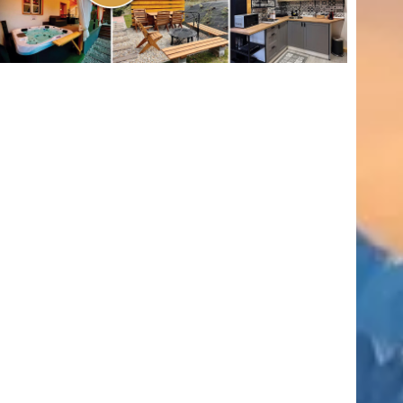
(416)
úszás
(361)
Hirdetés