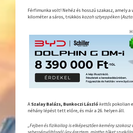
Férfimunka volt! Nehéz és hosszú szakasz, amely a
kilométer a sáros, trükkös
kazah sztyeppéken
(
Aszt
H
A
Szalay Balázs, Bunkoczi László
kettős
pokolian e
néhány lépést tett előre, és már a 26. helyen áll.
„Fejben és fizikailag is elképesztően kemény szakasz v
sebességváltásnál úgy éreztem, mintha tűket szurkál