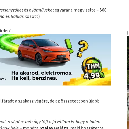
versenyzőket
és a
járműveket
egyaránt megviselte – 568
ana
és
Balkas
között).
irdetés
lfáradt a szakasz végére, de az összetettben újabb
olt, a végére már úgy fájt a jó vállam is, hogy minden
nának bele
– mondta
Szalay Balázs
, majd hozzátette,