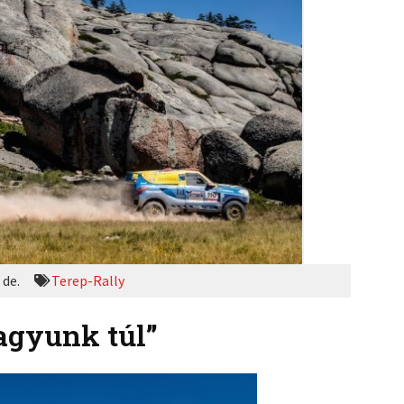
 de.
Terep-Rally
agyunk túl”