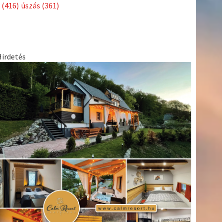
Címkék
Babos
asztalitenisz
(130)
atlétika
(144)
autosport
(123)
Tímea
(240)
Bécs
(214)
Bajnokok Ligája
(168)
Birkózás
(143)
egészség
(530)
Európabajnokság
(173)
ferrari
(139)
forma 1
(1165)
Futball
(760)
futás
(305)
Hosszú
Katinka
(186)
hungaroring
(181)
Jégkorong
(148)
kajakkenu
kézilabda
kickbox
(204)
(138)
karate
(168)
kosárlabda
(166)
(448)
Lewis Hamilton
(168)
magyar labdarúgóválogatott
(148)
Mercedes
(244)
motorsport
(153)
Opel Dakar Team
(132)
Rali
sport
rio 2016
(373)
Világbajnokság
(122)
Rendezvény
(142)
(438)
szabadidősport
(316)
Sportime Magazin
(128)
Szalay
tenisz
(416)
Balázs
(126)
táplálkozás
(155)
utazás
(126)
Video
(247)
vitorlázás
világbajnokság
(162)
Világkupa
(129)
életmód
(222)
vívás
(174)
vízilabda
(197)
Érdi Mária
(130)