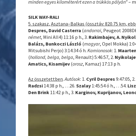
minden egyes kilométerért ezen a trükkös pályán”
– m
SILK WAY-RALI
5. szakasz, Asztana–Balkas (össztáv: 820.75 km, ebbő
Despres, David Casterra
(
andorrai
, Peugeot 2008DK
német
, Mini All4) 11:16 p h., 3.
Rakimbajev, A. Nyikol
Balázs, Bunkoczi László
(
magyar
, Opel Mokka) 1:0
Mitsubishi Perjo) 3:14:34 ó h.
Kamionosok
: 1.
Maarten
(
holland, belga, belga
, Renault) 5:46:57, 2.
Nyikolaje
Amatics, Kisamijev
(
orosz
, Kamaz) 17:13 p h.
Az összetettben
.
Autósok
: 1.
Cyril Despres
9:47:05, 2
Radzsi
14:38 p h., …26.
Szalay
1:45:54 ó h., …54.
Lisz
Den Brink
11:42 p h., 3.
Karginov, Kuprijanov, Leon