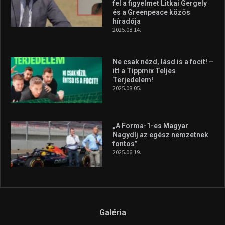
fel a figyelmet Litkai Gergely
és a Greenpeace közös
híradója
2025.08.14.
Ne csak nézd, lásd is a focit! –
itt a Tippmix Teljes
Terjedelem!
2025.08.05.
„A Forma-1-es Magyar
Nagydíj az egész nemzetnek
fontos”
2025.06.19.
Galéria