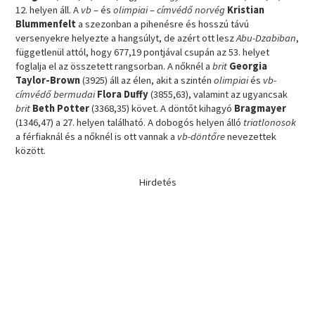
12. helyen áll. A
vb
– és
olimpiai
–
címvédő norvég
Kristian
Blummenfelt
a szezonban a pihenésre és hosszú távú
versenyekre helyezte a hangsúlyt, de azért ott lesz
Abu-Dzabiban
,
függetlenül attól, hogy 677,19 pontjával csupán az 53. helyet
foglalja el az összetett rangsorban. A nőknél a
brit
Georgia
Taylor-Brown
(3925) áll az élen, akit a szintén
olimpiai
és
vb-
címvédő bermudai
Flora Duffy
(3855,63), valamint az ugyancsak
brit
Beth Potter
(3368,35) követ. A döntőt kihagyó
Bragmayer
(1346,47) a 27. helyen található. A dobogós helyen álló
triatlonosok
a férfiaknál és a nőknél is ott vannak a
vb-döntőre
nevezettek
között.
Hirdetés