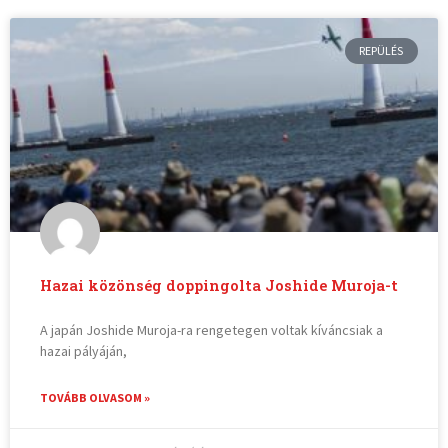
REPÜLÉS
Hazai közönség doppingolta Joshide Muroja-t
A japán Joshide Muroja-ra rengetegen voltak kíváncsiak a
hazai pályáján,
TOVÁBB OLVASOM »