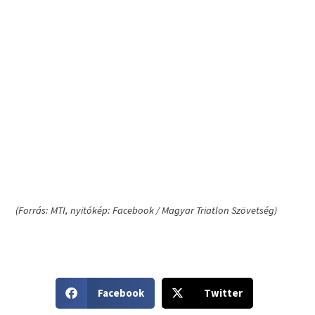
(Forrás: MTI, nyitókép: Facebook / Magyar Triatlon Szövetség)
S
S
Facebook
Twitter
h
h
a
a