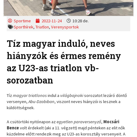
Sportime
2022-11-24
10:28 de.
Sporthírek
,
Triatlon
,
Verenysportok
Tíz magyar induló, neves
hiányzók és érmes remény
az U23-as triatlon vb-
sorozatban
Tíz
magyar triatlonos
indul a
világbajnoki
sorozatot lezáró döntő
versenyen,
Abu-Dzabiban
, viszont neves hiányzói is lesznek a
küldöttségnek.
A csütörtöki nyitónapon az
egyetlen paraversenyző
,
Mocsári
Bence
volt érdekelt (aki a 11. végzett) majd pénteken az elit nők
küzdelme előtt rendezik meg az U23-as korosztály versenyeit. A