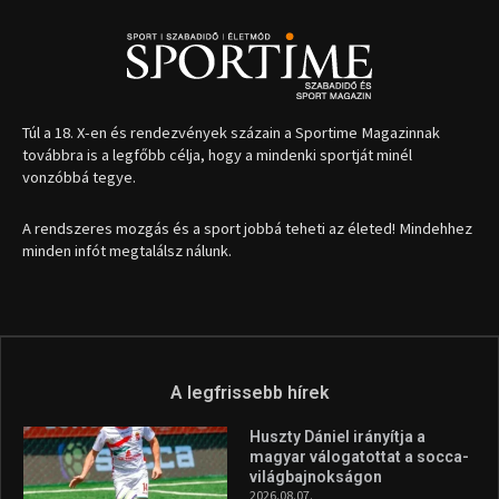
Túl a 18. X-en és rendezvények százain a Sportime Magazinnak
továbbra is a legfőbb célja, hogy a mindenki sportját minél
vonzóbbá tegye.
A rendszeres mozgás és a sport jobbá teheti az életed! Mindehhez
minden infót megtalálsz nálunk.
A legfrissebb hírek
Huszty Dániel irányítja a
magyar válogatottat a socca-
világbajnokságon
2026.08.07.