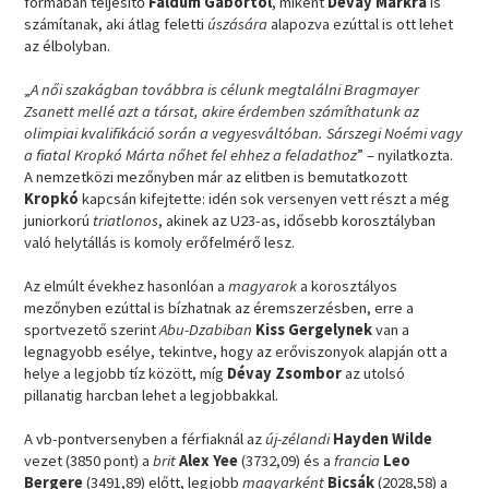
formában teljesítő
Faldum Gábortól
, miként
Dévay Márkra
is
számítanak, aki átlag feletti
úszására
alapozva ezúttal is ott lehet
az élbolyban.
„
A női szakágban továbbra is célunk megtalálni Bragmayer
Zsanett mellé azt a társat, akire érdemben számíthatunk az
olimpiai kvalifikáció során a vegyesváltóban. Sárszegi Noémi vagy
a fiatal Kropkó Márta nőhet fel ehhez a feladathoz
” – nyilatkozta.
A nemzetközi mezőnyben már az elitben is bemutatkozott
Kropkó
kapcsán kifejtette: idén sok versenyen vett részt a még
juniorkorú
triatlonos
, akinek az U23-as, idősebb korosztályban
való helytállás is komoly erőfelmérő lesz.
Az elmúlt évekhez hasonlóan a
magyarok
a korosztályos
mezőnyben ezúttal is bízhatnak az éremszerzésben, erre a
sportvezető szerint
Abu-Dzabiban
Kiss Gergelynek
van a
legnagyobb esélye, tekintve, hogy az erőviszonyok alapján ott a
helye a legjobb tíz között, míg
Dévay Zsombor
az utolsó
pillanatig harcban lehet a legjobbakkal.
A vb-pontversenyben a férfiaknál az
új-zélandi
Hayden Wilde
vezet (3850 pont) a
brit
Alex Yee
(3732,09) és a
francia
Leo
Bergere
(3491,89) előtt, legjobb
magyarként
Bicsák
(2028,58) a