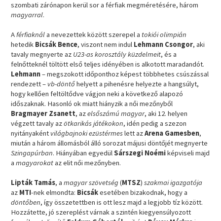
szombati zárónapon kerül sor a férfiak megméretésére, három
magyarral
.
A
férfiaknál
a nevezettek között szerepel a
tokiói olimpián
hetedik
Bicsák Bence
, viszont nem indul
Lehmann Csongor
, aki
tavaly megnyerte az
U23-as korosztály küzdelmeit
, és a
felnőtteknél töltött első teljes idényében is alkotott maradandót.
Lehmann
– megszokott időponthoz képest többhetes csúszással
rendezett –
vb-döntő
helyett a pihenésre helyezte a hangsúlyt,
hogy kellően feltöltődve vágjon neki a következő alapozó
időszaknak. Hasonló ok miatt hiányzik a női mezőnyből
Bragmayer Zsanett
, az
elsőszámú magyar
, aki 12. helyen
végzett tavaly az
ötkarikás játékokon
, idén pedig a szezon
nyitányaként
világbajnoki ezüstérmes
lett az
Arena Gamesben
,
miután a három állomásból álló sorozat májusi döntőjét megnyerte
Szingapúrban
. Hiányában egyedül
Sárszegi Noémi
képviseli majd
a
magyarokat
az elit női mezőnyben.
Lipták Tamás
, a
magyar szövetség
(
MTSZ
)
szakmai igazgatója
az
MTI
-nek elmondta:
Bicsák
esetében bizakodnak, hogy a
döntőben
, így összetettben is ott lesz majd a legjobb tíz között.
Hozzátette, jó szereplést várnak a szintén kiegyensúlyozott