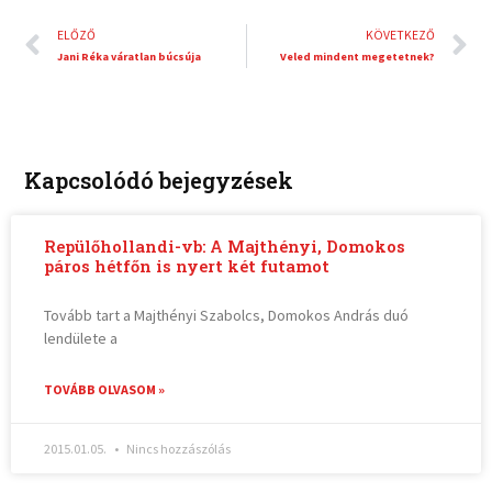
Előző
K
ELŐZŐ
KÖVETKEZŐ
Jani Réka váratlan búcsúja
Veled mindent megetetnek?
Kapcsolódó bejegyzések
Repülőhollandi-vb: A Majthényi, Domokos
páros hétfőn is nyert két futamot
Tovább tart a Majthényi Szabolcs, Domokos András duó
lendülete a
TOVÁBB OLVASOM »
2015.01.05.
Nincs hozzászólás