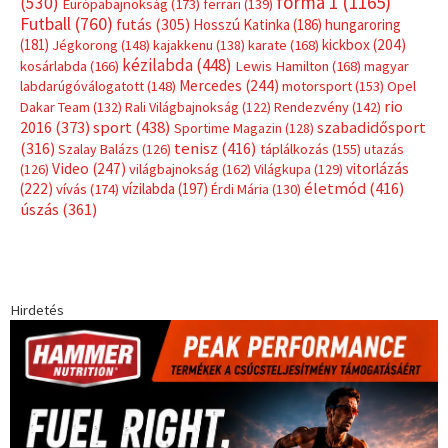
forma 1
(1165)
(530)
Európabajnokság
(173)
ferrari
(139)
Futball
(760)
futás
(305)
Hosszú Katinka
(186)
hungaroring
(181)
kickbox
(204)
Jégkorong
(148)
kajakkenu
(138)
karate
(168)
kézilabda
(448)
kosárlabda
(166)
Lewis Hamilton
(168)
magyar
Mercedes
(244)
labdarúgóválogatott
(148)
motorsport
(153)
Opel
rio
Dakar Team
(132)
Rali Világbajnokság
(122)
Rendezvény
(142)
sport
(438)
2016
(373)
szabadidősport
Sportime Magazin
(128)
(316)
tenisz
(416)
Szalay Balázs
(126)
táplálkozás
(155)
utazás
Video
(247)
vitorlázás
(126)
világbajnokság
(162)
Világkupa
(129)
életmód
(416)
(222)
vívás
(174)
vízilabda
(197)
Érdi Mária
(130)
úszás
(361)
Hirdetés