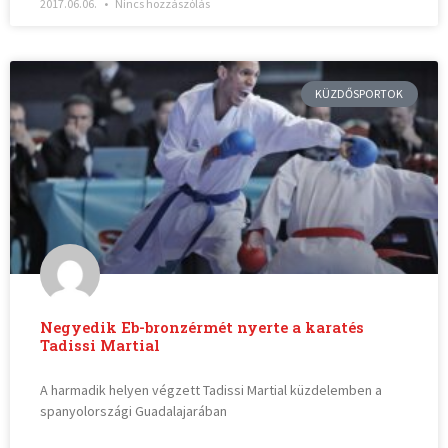
2017.06.06.
Nincs hozzászólás
KÜZDŐSPORTOK
Negyedik Eb-bronzérmét nyerte a karatés
Tadissi Martial
A harmadik helyen végzett Tadissi Martial küzdelemben a
spanyolországi Guadalajarában