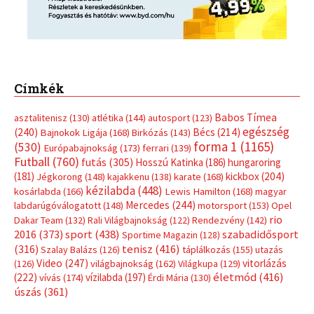
Címkék
Babos Tímea
asztalitenisz
(130)
atlétika
(144)
autosport
(123)
egészség
(240)
Bécs
(214)
Bajnokok Ligája
(168)
Birkózás
(143)
forma 1
(1165)
(530)
Európabajnokság
(173)
ferrari
(139)
Futball
(760)
futás
(305)
Hosszú Katinka
(186)
hungaroring
(181)
kickbox
(204)
Jégkorong
(148)
kajakkenu
(138)
karate
(168)
kézilabda
(448)
kosárlabda
(166)
Lewis Hamilton
(168)
magyar
Mercedes
(244)
labdarúgóválogatott
(148)
motorsport
(153)
Opel
rio
Dakar Team
(132)
Rali Világbajnokság
(122)
Rendezvény
(142)
sport
(438)
2016
(373)
szabadidősport
Sportime Magazin
(128)
(316)
tenisz
(416)
Szalay Balázs
(126)
táplálkozás
(155)
utazás
Video
(247)
vitorlázás
(126)
világbajnokság
(162)
Világkupa
(129)
életmód
(416)
(222)
vívás
(174)
vízilabda
(197)
Érdi Mária
(130)
úszás
(361)