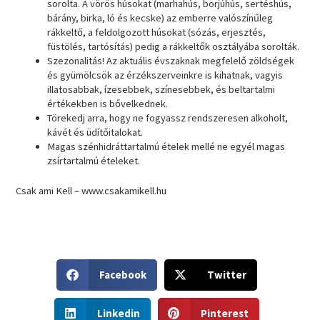
sorolta. A vörös húsokat (marhahús, borjúhús, sertéshús,
bárány, birka, ló és kecske) az emberre valószínűleg
rákkeltő, a feldolgozott húsokat (sózás, erjesztés,
füstölés, tartósítás) pedig a rákkeltők osztályába sorolták.
Szezonalitás! Az aktuális évszaknak megfelelő zöldségek
és gyümölcsök az érzékszerveinkre is kihatnak, vagyis
illatosabbak, ízesebbek, színesebbek, és beltartalmi
értékekben is bővelkednek.
Törekedj arra, hogy ne fogyassz rendszeresen alkoholt,
kávét és üdítőitalokat.
Magas szénhidráttartalmú ételek mellé ne egyél magas
zsírtartalmú ételeket.
Csak ami Kell – www.csakamikell.hu
S
S
Facebook
Twitter
h
h
a
a
S
S
r
r
Linkedin
Pinterest
h
h