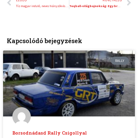
Tíz magyar induló, neves hiányzók és érmes remény az U23-as triatlon vb-sorozatban
Teqball-világbajnokság: Egy bronz, két döntős eddig…
Kapcsolódó bejegyzések
RALLY
Borsodnádasd Rally Csigollyal