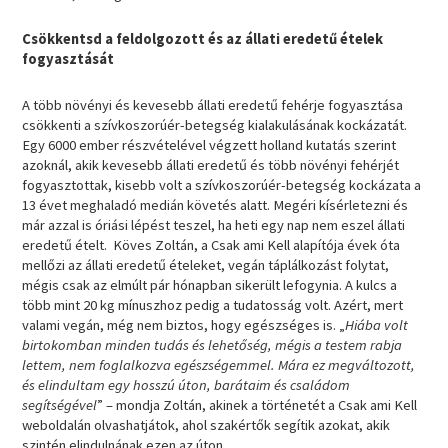
Csökkentsd a feldolgozott és az állati eredetű ételek
fogyasztását
A több növényi és kevesebb állati eredetű fehérje fogyasztása
csökkenti a szívkoszorúér-betegség kialakulásának kockázatát.
Egy 6000 ember részvételével végzett holland kutatás szerint
azoknál, akik kevesebb állati eredetű és több növényi fehérjét
fogyasztottak, kisebb volt a szívkoszorúér-betegség kockázata a
13 évet meghaladó medián követés alatt. Megéri kísérletezni és
már azzal is óriási lépést teszel, ha heti egy nap nem eszel állati
eredetű ételt. Köves Zoltán, a Csak ami Kell alapítója évek óta
mellőzi az állati eredetű ételeket, vegán táplálkozást folytat,
mégis csak az elmúlt pár hónapban sikerült lefogynia. A kulcs a
több mint 20 kg mínuszhoz pedig a tudatosság volt. Azért, mert
valami vegán, még nem biztos, hogy egészséges is. „
Hiába volt
birtokomban minden tudás és lehetőség, mégis a testem rabja
lettem, nem foglalkozva egészségemmel. Mára ez megváltozott,
és elindultam egy hosszú úton, barátaim és családom
segítségével
” – mondja Zoltán, akinek a történetét a Csak ami Kell
weboldalán olvashatjátok, ahol szakértők segítik azokat, akik
szintén elindulnának ezen az úton.