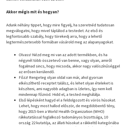
Akkor mégis mit és hogyan?
Adunk néhány tippet, hogy mire figyelj, ha szeretnéd tudatosan
megválogatni, hogy mivel táplálod a testedet. Az első és
legfontosabb szabály, hogy törekedj arra, hogy a lehető
legtermészetesebb formában vásárold meg az alapanyagokat.
Olvass! Nézd meg mi van az adott termékben, és ha
négynél több összetevő van benne, vagy olyan, amiről
fogalmad sincs, hogy micsoda, akkor nagy valószínűséggel
az erősen kerülendő.
Főzz! Rengeteg olyan oldal van már, ahol gyorsan
elkészíthető receptet találsz, és lehet olyan ételeket is
készíteni, ami nagyobb adagban is ízletes, így nem kell
mindennap főznöd. Hidd el, a tested meghálálja.
Első lépésként hagyd el a feldolgozott és vörös húsokat.
Lehet, hogy most hallod először, de megdöbbentő tény,
hogy 2015-ben a World Health Organization (WHO)
rákkutatással foglalkozó tudományos bizottsága, 10
ország 22 kutatója, az állati húsokat a rákkeltő kategóriába