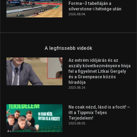
Forma–3 tabelláján a
silverstone-i hétvége után
2026.08.04.
A legfrissebb videók
Az extrém időjárás és az
aszály következményeire hívja
fel a figyelmet Litkai Gergely
és a Greenpeace közös
híradója
2025.08.14.
Ne csak nézd, lásd is a focit! –
itt a Tippmix Teljes
Terjedelem!
2025.08.05.