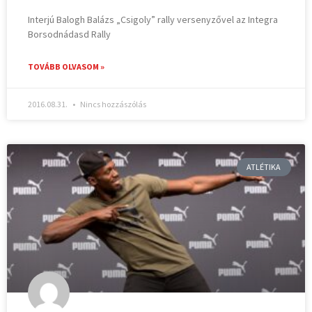
Interjú Balogh Balázs „Csigoly” rally versenyzővel az Integra
Borsodnádasd Rally
TOVÁBB OLVASOM »
2016.08.31.
Nincs hozzászólás
ATLÉTIKA