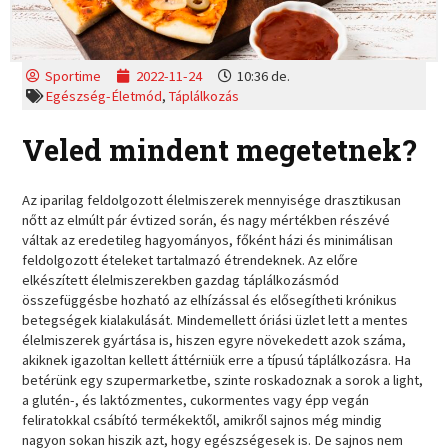
Sportime
2022-11-24
10:36 de.
Egészség-Életmód
,
Táplálkozás
Veled mindent megetetnek?
Az iparilag feldolgozott élelmiszerek mennyisége drasztikusan
nőtt az elmúlt pár évtized során, és nagy mértékben részévé
váltak az eredetileg hagyományos, főként házi és minimálisan
feldolgozott ételeket tartalmazó étrendeknek. Az előre
elkészített élelmiszerekben gazdag táplálkozásmód
összefüggésbe hozható az elhízással és elősegítheti krónikus
betegségek kialakulását. Mindemellett óriási üzlet lett a mentes
élelmiszerek gyártása is, hiszen egyre növekedett azok száma,
akiknek igazoltan kellett áttérniük erre a típusú táplálkozásra. Ha
betérünk egy szupermarketbe, szinte roskadoznak a sorok a light,
a glutén-, és laktózmentes, cukormentes vagy épp vegán
feliratokkal csábító termékektől, amikről sajnos még mindig
nagyon sokan hiszik azt, hogy egészségesek is. De sajnos nem