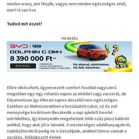
minden arany, ami fénylik, vagyis nem minden egészséges attól,
mert rá van írva.
Tudod mit eszel?
Hirdetés
Előre elkészített, úgynevezett comfort fooddal nagyszerű
megoldani egy-egy rohanós napon az ebédet vagy vacsorát, de
folyamatosan így étkezni sajnos abszolút nem egészséges.
Ezekben az élelmiszerekben a hozzáadott cukor, só és zsír
mennyisége korántsem illeszkedik a napi ajánlott bevitel
mértékéhez, így könnyedén megehetünk több száz plusz kalóriát
anélkül, hogy akár jól is laknánk. A mesterséges adalékanyagokról,
stabilizátorokról pedig ne is beszéljünk, amikkel tömve vannak a
zacskós, feldolgozott ételek.