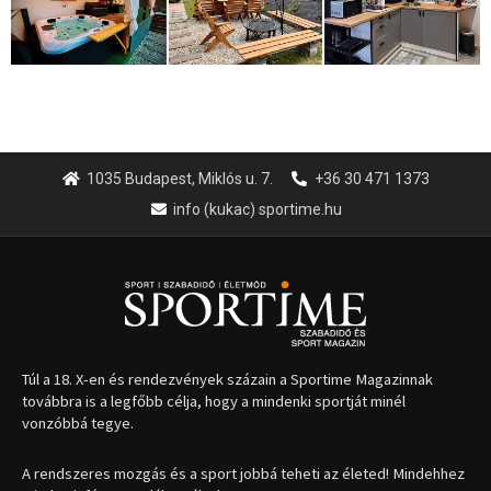
1035 Budapest, Miklós u. 7.
+36 30 471 1373
info (kukac) sportime.hu
Túl a 18. X-en és rendezvények százain a Sportime Magazinnak
továbbra is a legfőbb célja, hogy a mindenki sportját minél
vonzóbbá tegye.
A rendszeres mozgás és a sport jobbá teheti az életed! Mindehhez