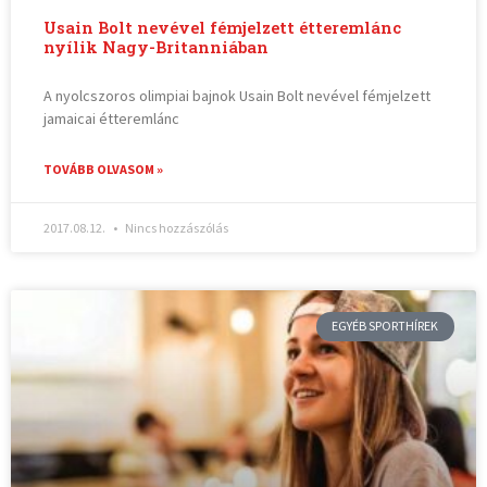
Usain Bolt nevével fémjelzett étteremlánc
nyílik Nagy-Britanniában
A nyolcszoros olimpiai bajnok Usain Bolt nevével fémjelzett
jamaicai étteremlánc
TOVÁBB OLVASOM »
2017.08.12.
Nincs hozzászólás
EGYÉB SPORTHÍREK