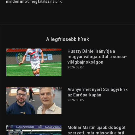
minden infót megtalálsz nálunk.
A legfrissebb hírek
Huszty Dániel irányítja a
magyar válogatottat a socca-
világbajnokságon
2026.08.07.
Aranyérmet nyert Szilágyi Erik
az Európa-kupán
2026.08.05.
Molnár Martin újabb dobogót
szerzett, már második a brit