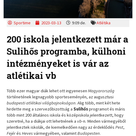
Sportime
2023-03-13
9:09 de.
Atlétika
200 iskola jelentkezett már a
Sulihős programba, külhoni
intézményeket is vár az
atlétikai vb
Több ezer magyar diák lehet ott ingyenesen
Magyarország
történetének legnagyobb sporteseményén, az augusztusi
budapesti atlétikai világbajnokságon
. Alig több, mint két hete
hirdette meg a szervezőbizottság a
Sulihős
programot és máris
több mint 200 általános iskola és középiskola jelentkezett, hogy
szeretné, ha a diákjai ott lehetnének a
vb
-n. Minden vármegyéből
jelentkeztek iskolák, de kiemelkedően nagy az érdeklődés
Pest
,
Fejér
és
Heves
vármegyében, valamint
Budapesten
.