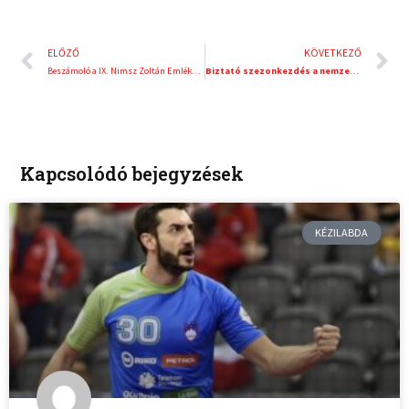
Előző
K
ELŐZŐ
KÖVETKEZŐ
Beszámoló a IX. Nimsz Zoltán Emléktúráról
Biztató szezonkezdés a nemzetközi porondon!
Kapcsolódó bejegyzések
KÉZILABDA