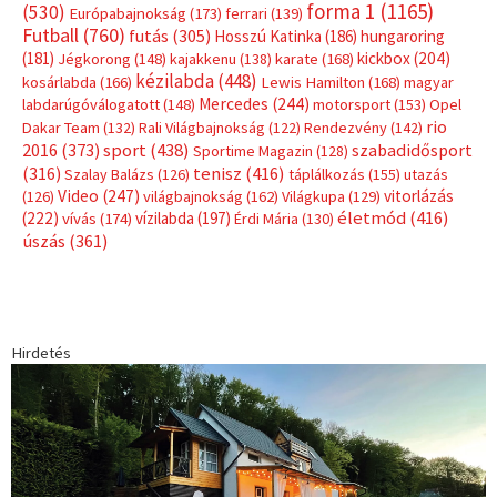
forma 1
(1165)
(530)
Európabajnokság
(173)
ferrari
(139)
Futball
(760)
futás
(305)
Hosszú Katinka
(186)
hungaroring
(181)
kickbox
(204)
Jégkorong
(148)
kajakkenu
(138)
karate
(168)
kézilabda
(448)
kosárlabda
(166)
Lewis Hamilton
(168)
magyar
Mercedes
(244)
labdarúgóválogatott
(148)
motorsport
(153)
Opel
rio
Dakar Team
(132)
Rali Világbajnokság
(122)
Rendezvény
(142)
sport
(438)
2016
(373)
szabadidősport
Sportime Magazin
(128)
(316)
tenisz
(416)
Szalay Balázs
(126)
táplálkozás
(155)
utazás
Video
(247)
vitorlázás
(126)
világbajnokság
(162)
Világkupa
(129)
életmód
(416)
(222)
vívás
(174)
vízilabda
(197)
Érdi Mária
(130)
úszás
(361)
Hirdetés