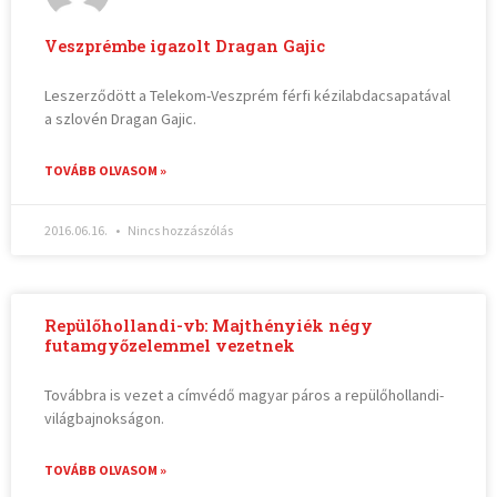
Veszprémbe igazolt Dragan Gajic
Leszerződött a Telekom-Veszprém férfi kézilabdacsapatával
a szlovén Dragan Gajic.
TOVÁBB OLVASOM »
2016.06.16.
Nincs hozzászólás
Repülőhollandi-vb: Majthényiék négy
futamgyőzelemmel vezetnek
Továbbra is vezet a címvédő magyar páros a repülőhollandi-
világbajnokságon.
TOVÁBB OLVASOM »