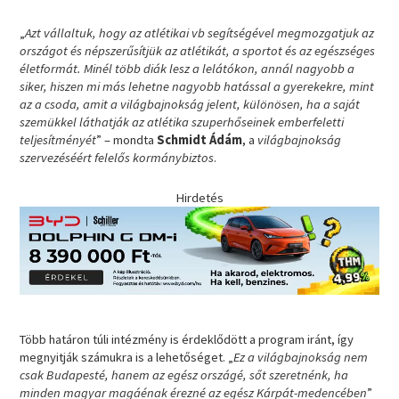
„
Azt vállaltuk, hogy az atlétikai vb segítségével megmozgatjuk az
országot és népszerűsítjük az atlétikát, a sportot és az egészséges
életformát. Minél több diák lesz a lelátókon, annál nagyobb a
siker, hiszen mi más lehetne nagyobb hatással a gyerekekre, mint
az a csoda, amit a világbajnokság jelent, különösen, ha a saját
szemükkel láthatják az atlétika szuperhőseinek emberfeletti
teljesítményét
” – mondta
Schmidt Ádám
, a
világbajnokság
szervezéséért felelős kormánybiztos
.
Hirdetés
Több határon túli intézmény is érdeklődött a program iránt, így
megnyitják számukra is a lehetőséget. „
Ez a világbajnokság nem
csak Budapesté, hanem az egész országé, sőt szeretnénk, ha
minden magyar magáénak érezné az egész Kárpát-medencében
”