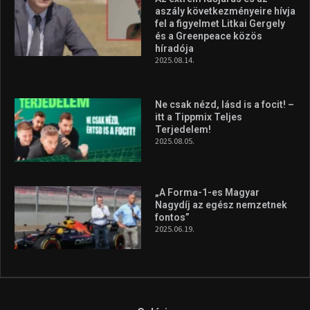
aszály következményeire hívja
fel a figyelmet Litkai Gergely
és a Greenpeace közös
híradója
2025.08.14.
Ne csak nézd, lásd is a focit! –
itt a Tippmix Teljes
Terjedelem!
2025.08.05.
„A Forma-1-es Magyar
Nagydíj az egész nemzetnek
fontos”
2025.06.19.