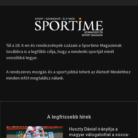
Túl a 18. X-en és rendezvények százain a Sportime Magazinnak
továbbra is a legfőbb célja, hogy a mindenki sportját minél
vonzóbbá tegye.
A rendszeres mozgás és a sport jobbá teheti az életed! Mindehhez
minden infót megtalálsz nálunk.
A legfrissebb hírek
Huszty Dániel irányítja a
magyar válogatottat a socca-