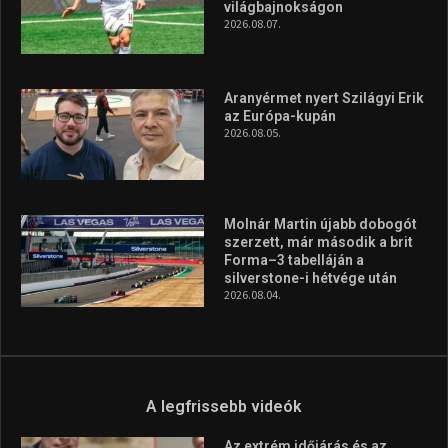
világbajnokságon
2026.08.07.
Aranyérmet nyert Szilágyi Erik
az Európa-kupán
2026.08.05.
Molnár Martin újabb dobogót
szerzett, már második a brit
Forma–3 tabelláján a
silverstone-i hétvége után
2026.08.04.
A legfrissebb videók
Az extrém időjárás és az