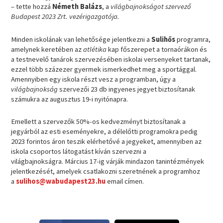
– tette hozzá
Németh Balázs
, a
világbajnokságot szervező
Budapest 2023 Zrt. vezérigazgatója.
Minden iskolának van lehetősége jelentkezni a
Sulihős
programra,
amelynek keretében az
atlétika
kap főszerepet a tornaórákon és
a testnevelő tanárok szervezésében iskolai versenyeket tartanak,
ezzel több százezer gyermek ismerkedhet meg a sportággal.
Amennyiben egy iskola részt vesz a programban, úgy a
világbajnokság
szervezői 23 db ingyenes jegyet biztosítanak
számukra az augusztus 19-i nyitónapra.
Emellett a szervezők 50%-os kedvezményt biztosítanak a
jegyárból az esti eseményekre, a délelőtti programokra pedig
2023 forintos áron teszik elérhetővé a jegyeket, amennyiben az
iskola csoportos látogatást kíván szervezni a
világbajnokságra. Március 17-ig várják mindazon tanintézmények
jelentkezését, amelyek csatlakozni szeretnének a programhoz
a
sulihos@wabudapest23.hu
email címen.