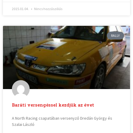
2015.01.04.
Nincs hozzászólás
RALLY
Baráti versengéssel kezdjük az évet
A North Racing csapatában versenyző Dredán György és
Szalai László