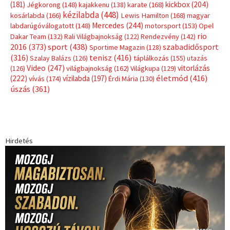
(181)
kickbox
(204)
Jégkorong
(148)
kajakkenu
(138)
karate
(168)
kézilabda
(448)
kosárlabda
(166)
Lewis Hamilton
(168)
magyar
Mercedes
(244)
labdarúgóválogatott
(148)
motorsport
(153)
Opel
rio
Dakar Team
(132)
Rali Világbajnokság
(122)
Rendezvény
(142)
sport
(438)
2016
(373)
szabadidősport
Sportime Magazin
(128)
(316)
tenisz
(416)
Szalay Balázs
(126)
táplálkozás
(155)
utazás
Video
(247)
vitorlázás
(126)
világbajnokság
(162)
Világkupa
(129)
életmód
(416)
(222)
vívás
(174)
vízilabda
(197)
Érdi Mária
(130)
úszás
(361)
Hirdetés