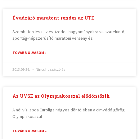
Évadzáró maratont rendez az UTE
Szombaton lesz az évtizedes hagyományokra visszatekintő,
sportág-népszerűsítő maratoni verseny és
TOVÁBB OLVASOM »
2013.09.26.
Nincs hozzászólás
Az UVSE az Olympiakosszal elődöntőzik
A női vízilabda Euroliga négyes döntőjében a címvédő görög
Olympiakosszal
TOVÁBB OLVASOM »