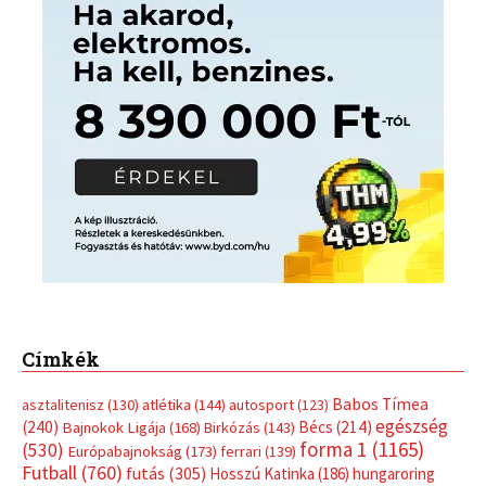
Címkék
Babos Tímea
asztalitenisz
(130)
atlétika
(144)
autosport
(123)
egészség
(240)
Bécs
(214)
Bajnokok Ligája
(168)
Birkózás
(143)
forma 1
(1165)
(530)
Európabajnokság
(173)
ferrari
(139)
Futball
(760)
futás
(305)
Hosszú Katinka
(186)
hungaroring