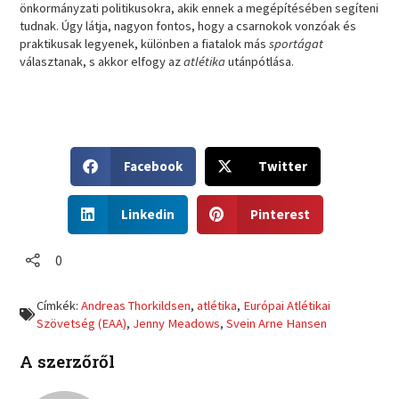
önkormányzati politikusokra, akik ennek a megépítésében segíteni
tudnak. Úgy látja, nagyon fontos, hogy a csarnokok vonzóak és
praktikusak legyenek, különben a fiatalok más
sportágat
választanak, s akkor elfogy az
atlétika
utánpótlása.
S
S
Facebook
Twitter
h
h
a
a
S
S
r
r
Linkedin
Pinterest
h
h
e
e
a
a
o
o
r
r
0
n
n
e
e
f
t
o
o
a
w
Címkék:
Andreas Thorkildsen
,
atlétika
,
Európai Atlétikai
n
n
c
i
Szövetség (EAA)
,
Jenny Meadows
,
Svein Arne Hansen
l
p
e
t
i
i
b
t
A szerzőről
n
n
o
e
k
t
o
r
e
e