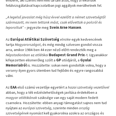
embere, aki szerint nem kell tartani attól, hogy a rekordok
felülvizsgálatával kapcsolatban jogi aggályok merülhetnek fel.
„A legelső javaslat még húsz évvel ezelőtt a német szövetségtől
származott, mi nem tettünk mást, csak elővettük a polcról és
leporoltuk”
– jegyezte meg
Svein Arne Hansen
.
Az
Európai Atlétikai Szövetség
elnöke
egyik kedvencének
tartja
Magyarországot
, és még mindig szívesen gondol vissza
arra, amikor 1984-ben 44 ezer néző előtt rendezték meg a
Népstadionban
az
atlétikai
Budapest Grand Prix
-t. Ugyanakkor
kifejezetten elismerőleg szólt a
GP
utódjáról, a
Gyulai
Memorialról
is. Hozzátette: sokan nem gondolták volna, hogy a
verseny
ilyen gyors ütemben tud fejlődni és egyre rangosabbá
válni.
Az
EAA
első számú vezetője egyetért a
hazai szövetség vezetőivel
abban, hogy a téli edzéslehetőségek javítása érdekében a
magyar atlétikának
szüksége van egy saját modern fedett
csarnokra. Hozzátette: ebben anyagi támogatást sajnos nem tud
nyújtani az
európai szövetség
, szerinte minden
ország
szövetségének
nyomást kell gyakorolnia azokra az országos és