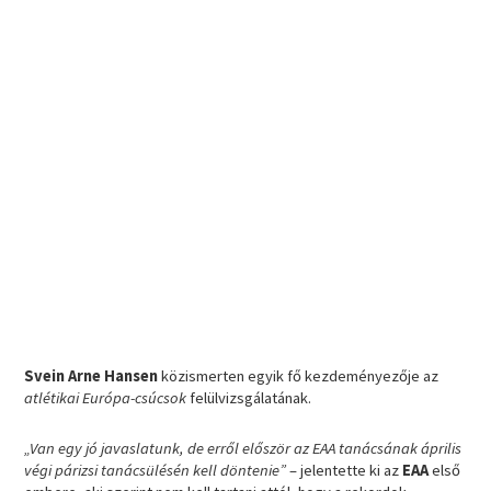
Svein Arne Hansen
közismerten egyik fő kezdeményezője az
atlétikai Európa-csúcsok
felülvizsgálatának.
„Van egy jó javaslatunk, de erről először az EAA tanácsának április
végi párizsi tanácsülésén kell döntenie”
– jelentette ki az
EAA
első