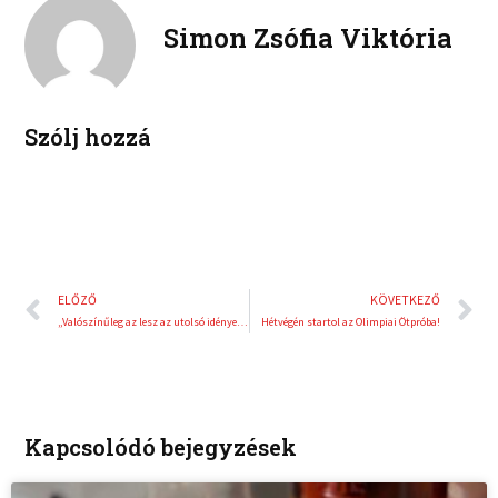
k
d
r
Simon Zsófia Viktória
i
e
n
s
t
Szólj hozzá
Előző
K
ELŐZŐ
KÖVETKEZŐ
„Valószínűleg az lesz az utolsó idényem”
Hétvégén startol az Olimpiai Ötpróba!
Kapcsolódó bejegyzések