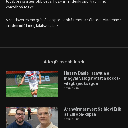
továbbra is a legfőbb célja, hogy a mindenki sportját minél
vonzóbbá tegye.
A rendszeres mozgás és a sport jobbá teheti az életed! Mindehhez
minden infót megtalálsz nálunk.
A legfrissebb hírek
Huszty Dániel irányítja a
magyar válogatottat a socca-
világbajnokságon
2026.08.07.
Aranyérmet nyert Szilágyi Erik
az Európa-kupán
2026.08.05.