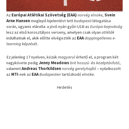
Az
Európai Atlétikai Szövetség (EAA)
norvég elnöke
,
Svein
Arne Hansen
meglepő kijelentést tett
budapesti
látogatása
során, ugyanis elárulta: a jövő nyári győri U18-as
Európa-bajnokság
lesz az első korosztályos verseny, amelyen csak olyan
atléták
indulhatnak el, akik előtte elvégezték az
EAA
doppingellenes e-
learning képzését
.
Ez jelenleg 17 nyelven, közük
magyarul
érhető el, a program két
nagykövete pedig
Jenny Meadows
brit hosszú-
és
középtávfutó
,
valamint
Andreas Thorkildsen
norvég gerelyhajító
– nyilatkozott
az
MTI
-nek az
EAA
Budapesten
tartózkodó
elnöke
.
Hirdetés