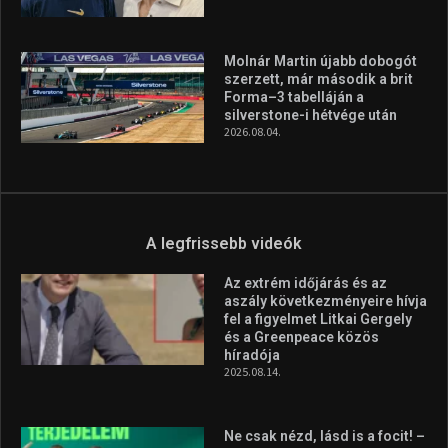
Molnár Martin újabb dobogót
szerzett, már második a brit
Forma–3 tabelláján a
silverstone-i hétvége után
2026.08.04.
A legfrissebb videók
Az extrém időjárás és az
aszály következményeire hívja
fel a figyelmet Litkai Gergely
és a Greenpeace közös
híradója
2025.08.14.
Ne csak nézd, lásd is a focit! –