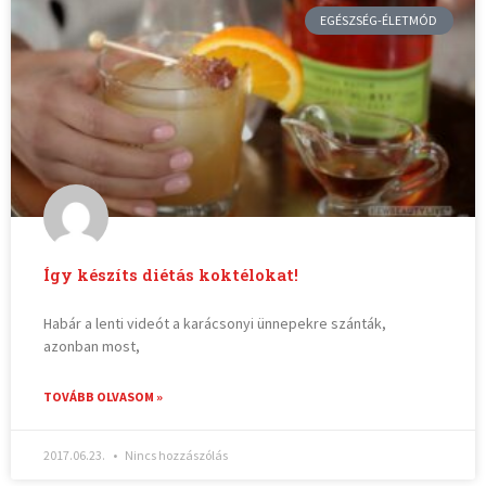
EGÉSZSÉG-ÉLETMÓD
Így készíts diétás koktélokat!
Habár a lenti videót a karácsonyi ünnepekre szánták,
azonban most,
TOVÁBB OLVASOM »
2017.06.23.
Nincs hozzászólás