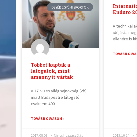
Internati
EGYÉB EGYÉNI SPORTOK
Enduro 2
A technikai a
időjárás meg
ellenére is k
TOVÁBB OLVA
Többet kaptak a
látogatók, mint
amennyit vártak
A 17. vizes világbajnokság (vb)
miatt Budapestre látogató
csaknem 400
TOVÁBB OLVASOM »
2017.08.03.
Nincs hozzászólás
2013.10.24.
N