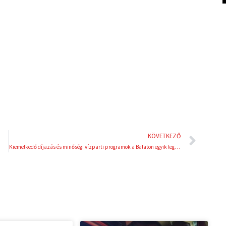
k
t
e
e
d
r
i
e
n
s
t
Köve
KÖVETKEZŐ
Kiemelkedő díjazás és minőségi vízparti programok a Balaton egyik legtradicionálisabb versenyén