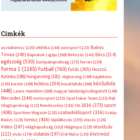
Címkék
Babos
asztalitenisz
(130)
atlétika
(144)
autosport
(123)
Tímea
(240)
Bécs
(214)
Bajnokok Ligája
(168)
Birkózás
(143)
egészség
(530)
Európabajnokság
(173)
ferrari
(139)
forma 1
(1165)
Futball
(760)
futás
(305)
Hosszú
Katinka
(186)
hungaroring
(181)
Jégkorong
(148)
kajakkenu
kézilabda
kickbox
(204)
(138)
karate
(168)
kosárlabda
(166)
(448)
Lewis Hamilton
(168)
magyar labdarúgóválogatott
(148)
Mercedes
(244)
motorsport
(153)
Opel Dakar Team
(132)
Rali
sport
rio 2016
(373)
Világbajnokság
(122)
Rendezvény
(142)
(438)
szabadidősport
(316)
Sportime Magazin
(128)
Szalay
tenisz
(416)
Balázs
(126)
táplálkozás
(155)
utazás
(126)
Video
(247)
vitorlázás
világbajnokság
(162)
Világkupa
(129)
életmód
(222)
vívás
(174)
vízilabda
(197)
Érdi Mária
(130)