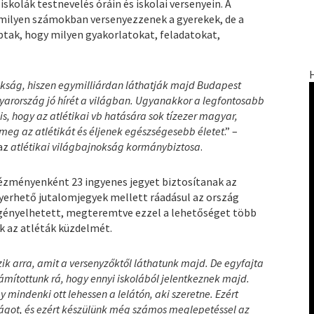
skolák testnevelés óráin és iskolai versenyein. A
milyen számokban versenyezzenek a gyerekek, de a
ptak, hogy milyen gyakorlatokat, feladatokat,
nokság, hiszen egymilliárdan láthatják majd Budapest
agyarország jó hírét a világban. Ugyanakkor a legfontosabb
is, hogy az atlétikai vb hatására sok tízezer magyar,
 meg az atlétikát és éljenek egészségesebb életet
.” –
 az
atlétikai világbajnokság kormánybiztosa
.
ézményenként 23 ingyenes jegyet biztosítanak az
nyerhető jutalomjegyek mellett ráadásul az ország
igényelhetett, megteremtve ezzel a lehetőséget több
k az atléták küzdelmét.
ik arra, amit a versenyzőktől láthatunk majd. De egyfajta
zámítottunk rá, hogy ennyi iskolából jelentkeznek majd.
mindenki ott lehessen a lelátón, aki szeretne. Ezért
ságot, és ezért készülünk még számos meglepetéssel az