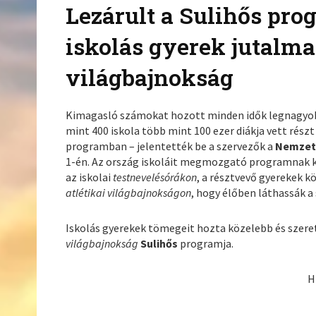
Lezárult a Sulihős pro
iskolás gyerek jutalma 
világbajnokság
Kimagasló számokat hozott minden idők legnagy
mint 400 iskola több mint 100 ezer diákja vett részt
programban – jelentették be a szervezők a
Nemzeti
1-én. Az ország iskoláit megmozgató programnak 
az iskolai
testnevelésórákon
, a résztvevő gyerekek k
atlétikai világbajnokságon
, hogy élőben láthassák 
Iskolás gyerekek tömegeit hozta közelebb és szeret
világbajnokság
Sulihős
programja.
H