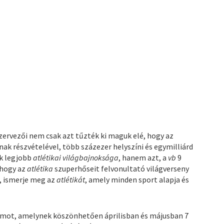
rvezői nem csak azt tűzték ki maguk elé, hogy az
nak részvételével, több százezer helyszíni és egymilliárd
ők legjobb
atlétikai világbajnoksága
, hanem azt, a
vb
9
 hogy az
atlétika
szuperhőseit felvonultató világverseny
, ismerje meg az
atlétikát
, amely minden sport alapja és
mot, amelynek köszönhetően áprilisban és májusban 7