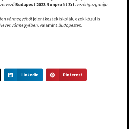
szervező
Budapest 2023 Nonprofit Zrt.
vezérigazgatója
.
nden
vármegyéből
jelentkeztek iskolák, ezek közül is
Heves vármegyében
, valamint
Budapesten
.
S
S
Linkedin
Pinterest
h
h
a
a
r
r
e
e
o
o
n
n
l
p
i
i
n
n