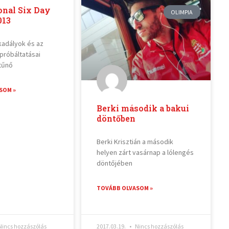
onal Six Day
OLIMPIA
013
kadályok és az
próbáltatásai
itűnő
SOM »
Berki második a bakui
döntőben
Berki Krisztián a második
helyen zárt vasárnap a lólengés
döntőjében
TOVÁBB OLVASOM »
incs hozzászólás
2017.03.19.
Nincs hozzászólás