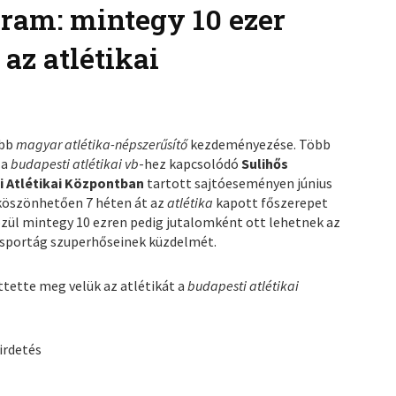
gram: mintegy 10 ezer
az atlétikai
obb
magyar atlétika-népszerűsítő
kezdeményezése. Több
 a
budapesti atlétikai vb
-hez kapcsolódó
Sulihős
 Atlétikai Központban
tartott sajtóeseményen június
köszönhetően 7 héten át az
atlétika
kapott főszerepet
özül mintegy 10 ezren pedig jutalomként ott lehetnek az
a sportág szuperhőseinek küzdelmét.
tette meg velük az atlétikát a
budapesti atlétikai
irdetés