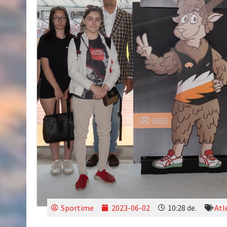
Sportime
2023-06-02
10:28 de.
Atl