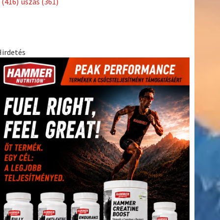
(416)
úszás
(361)
Hirdetés