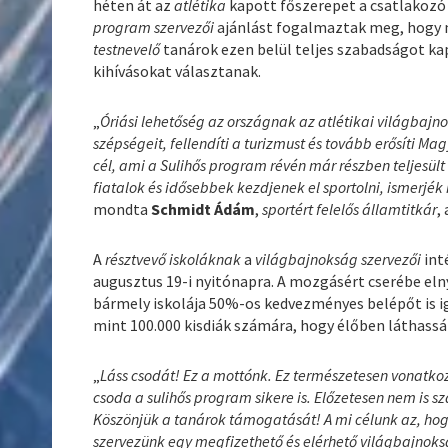
héten át az
atlétika
kapott főszerepet a csatlakozó i
program szervezői
ajánlást fogalmaztak meg, hogy 
testnevelő
tanárok ezen belül teljes szabadságot ka
kihívásokat választanak.
„
Óriási lehetőség az országnak az atlétikai világbaj
szépségeit, fellendíti a turizmust és tovább erősíti M
cél, ami a Sulihős program révén már részben teljesült 
fiatalok és idősebbek kezdjenek el sportolni, ismerjék
mondta
Schmidt Ádám
,
sportért felelős államtitkár
,
A
résztvevő iskoláknak
a
világbajnokság szervezői
int
augusztus 19-i nyitónapra. A mozgásért cserébe el
bármely iskolája 50%-os kedvezményes belépőt is 
mint 100.000 kisdiák számára, hogy élőben láthassá
„
Láss csodát! Ez a mottónk. Ez természetesen vonatkoz
csoda a sulihős program sikere is. Előzetesen nem is s
Köszönjük a tanárok támogatását! A mi célunk az, hogy 
szervezünk egy megfizethető és elérhető világbajnok