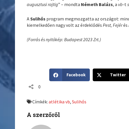
augusztusi rajtig
” – mondta
Németh Balázs
, a
vb
-t
A
Sulihős
program megmozgatta az országot: mi
kiemelkedően nagy volt az érdeklődés
Pest, Fejér
és
(Forrás és nyitókép: Budapest 2023 Zrt.)
S
S
Facebook
Twitter
h
h
a
a
0
r
r
e
e
Címkék:
atlétika vb
,
Sulihős
o
o
n
n
A szerzőről
f
t
a
w
c
i