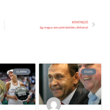
Köve
KÖVETKEZŐ
Egy magyar sem jutott döntőbe a férfiaknál
OLIMPIA
ÚSZÁS