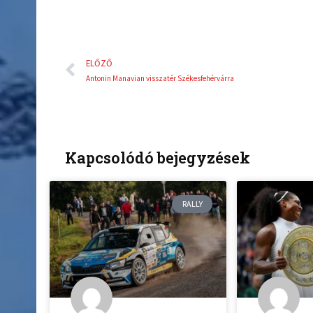
Előző
ELŐZŐ
Antonin Manavian visszatér Székesfehérvárra
Kapcsolódó bejegyzések
RALLY