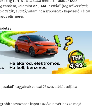
r 16-ig tart, s a
szurkolók
mellett – akik az
IAAF
ég
tanácsa, valamint az „
IAAF
–
család
” (
tagszövetségek,
bb
atléták
, a
sajtó
, valamint a
szponzorok
képviselői) által
angos elismerés.
irdetés
 „család” tagjainak voksai 25 százalékát adják a
gtöbb szavazatot kapott
atléta
nevét hozza majd