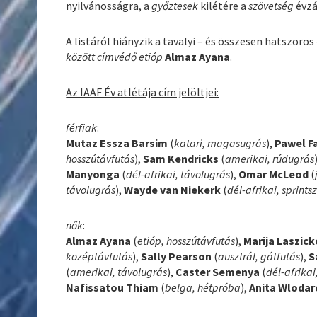
nyilvánosságra, a
győztesek
kilétére a
szövetség
évzá
A listáról hiányzik a tavalyi – és összesen hatszoros
között címvédő etióp
Almaz Ayana
.
Az IAAF Év atlétája cím jelöltjei:
férfiak
:
Mutaz Essza Barsim
(
katari, magasugrás
),
Pawel F
hosszútávfutás
),
Sam Kendricks
(
amerikai, rúdugrás
Manyonga
(
dél-afrikai, távolugrás
),
Omar McLeod
(
távolugrás
),
Wayde van Niekerk
(
dél-afrikai, sprint
nők
:
Almaz Ayana
(
etióp, hosszútávfutás
),
Marija Laszic
középtávfutás
),
Sally Pearson
(
ausztrál, gátfutás
),
S
(
amerikai, távolugrás
),
Caster Semenya
(
dél-afrika
Nafissatou Thiam
(
belga, hétpróba
),
Anita Wlodar