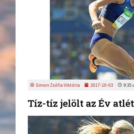
Simon Zsófia Viktória
2017-10-03
9:35 
Tíz-tíz jelölt az Év atl