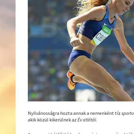
Nyilvánosságra hozta annak a nemenként tíz
sport
akik közül kikerülnek az
Év atlétái
.