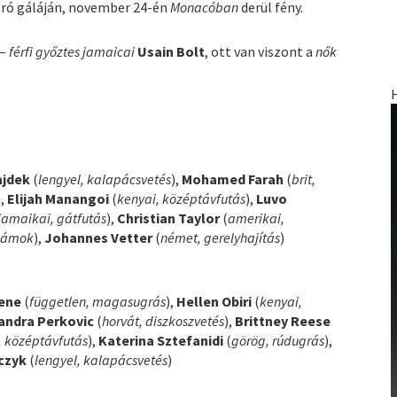
ró gáláján, november 24-én
Monacóban
derül fény.
 –
férfi győztes jamaicai
Usain Bolt
, ott van viszont a
nők
ajdek
(
lengyel, kalapácsvetés
),
Mohamed Farah
(
brit,
),
Elijah Manangoi
(
kenyai, középtávfutás
),
Luvo
jamaikai, gátfutás
),
Christian Taylor
(
amerikai,
számok
),
Johannes Vetter
(
német, gerelyhajítás
)
kene
(
független, magasugrás
),
Hellen Obiri
(
kenyai,
andra Perkovic
(
horvát, diszkoszvetés
),
Brittney Reese
i, középtávfutás
),
Katerina Sztefanidi
(
görög, rúdugrás
),
czyk
(
lengyel, kalapácsvetés
)