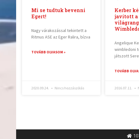
Mi se tudtuk bevenni
Kerber ké
Egert!
javított a
világrang
Wimbledo
Nagy várakozással tekintett a
Ritmus ASE az Eger Ralira, bízva
Angelique Ker
wimbledoni t
TOVÁBB OLVASOM »
játszott Ser
TOVÁBB OLVA
2020.09.24.
Nincs hozzászólás
2016.07.11.
N
10