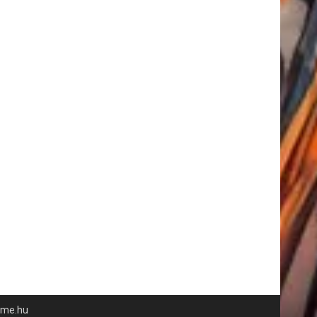
time.hu