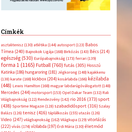
Címkék
Babos
asztalitenisz
(130)
atlétika
(144)
autosport
(123)
Tímea
(240)
Bécs
(214)
Bajnokok Ligája
(168)
Birkózás
(143)
egészség
(530)
Európabajnokság
(173)
ferrari
(139)
forma 1
(1165)
Futball
(760)
futás
(305)
Hosszú
Katinka
(186)
hungaroring
(181)
Jégkorong
(148)
kajakkenu
kézilabda
kickbox
(204)
(138)
karate
(168)
kosárlabda
(166)
(448)
Lewis Hamilton
(168)
magyar labdarúgóválogatott
(148)
Mercedes
(244)
motorsport
(153)
Opel Dakar Team
(132)
Rali
sport
rio 2016
(373)
Világbajnokság
(122)
Rendezvény
(142)
(438)
szabadidősport
(316)
Sportime Magazin
(128)
Szalay
tenisz
(416)
Balázs
(126)
táplálkozás
(155)
utazás
(126)
Video
(247)
vitorlázás
világbajnokság
(162)
Világkupa
(129)
életmód
(222)
vívás
(174)
vízilabda
(197)
Érdi Mária
(130)