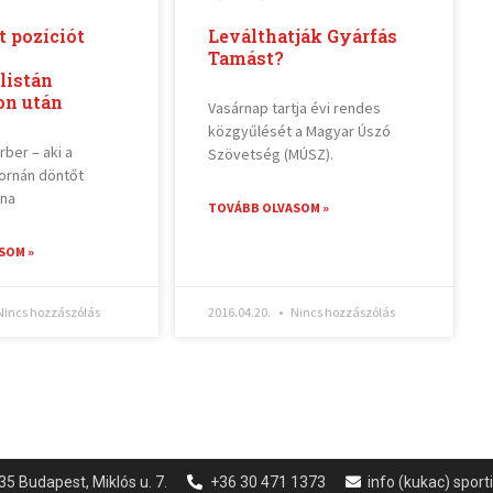
t pozíciót
Leválthatják Gyárfás
Tamást?
listán
n után
Vasárnap tartja évi rendes
közgyűlését a Magyar Úszó
ber – aki a
Szövetség (MÚSZ).
ornán döntőt
ena
TOVÁBB OLVASOM »
SOM »
incs hozzászólás
2016.04.20.
Nincs hozzászólás
35 Budapest, Miklós u. 7.
+36 30 471 1373
info (kukac) spor