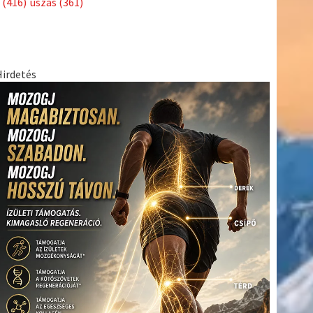
(416)
úszás
(361)
Hirdetés