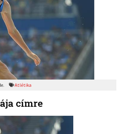
de.
Atlétika
étája címre