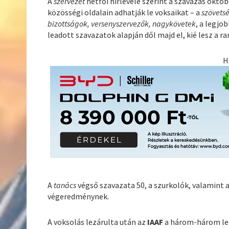
A
szervezet
hétfői hírlevele szerint a szavazás októbe
közösségi oldalain adhatják le voksaikat – a
szövets
bizottságok, versenyszervezők, nagykövetek
, a legjo
leadott szavazatok alapján dől majd el, kié lesz a r
H
A
tanács
végső szavazata 50, a szurkolók, valamint a
végeredménynek.
A voksolás lezárulta után az
IAAF
a három-három le