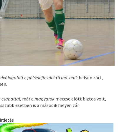
alválogatott
a
pótselejtezőt
érő
második
helyen zárt,
en.
 csapattal
, már a
magyarok
meccse előtt biztos volt,
sszabb esetben is a második helyen zár.
irdetés