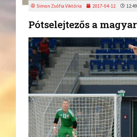
Simon Zsófia Viktória
2017-04-12
12:49
Pótselejtezős a magyar