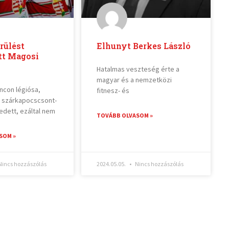
rülést
Elhunyt Berkes László
tt Magosi
Hatalmas veszteség érte a
magyar és a nemzetközi
ancon légiósa,
fitnesz- és
t szárkapocscsont-
edett, ezáltal nem
TOVÁBB OLVASOM »
SOM »
incs hozzászólás
2024.05.05.
Nincs hozzászólás