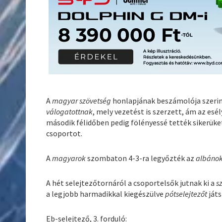
A
magyar szövetség
honlapjának beszámolója szeri
válogatottnak
, mely vezetést is szerzett, ám az es
második félidőben pedig fölényessé tették sikerüke
csoportot.
A
magyarok
szombaton 4-3-ra legyőzték az
albáno
A hét selejtezőtornáról a csoportelsők jutnak ki a
s
a legjobb harmadikkal kiegészülve
pótselejtezőt
játs
Eb-selejtező, 3. forduló: