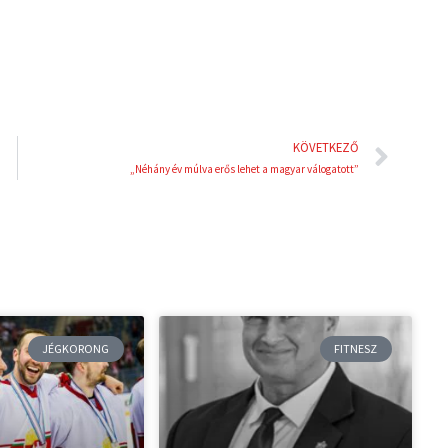
t
Köve
KÖVETKEZŐ
„Néhány év múlva erős lehet a magyar válogatott”
JÉGKORONG
FITNESZ