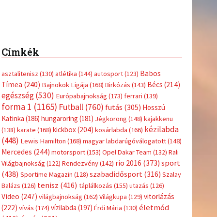
(416)
úszás
(361)
Hirdetés