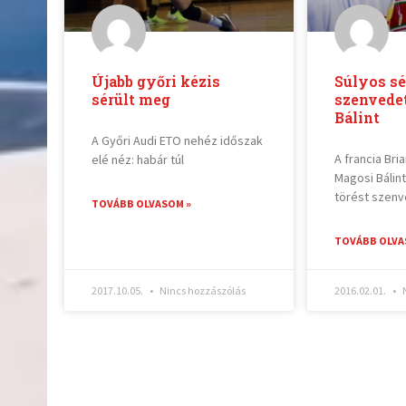
Újabb győri kézis
Súlyos sé
sérült meg
szenvede
Bálint
A Győri Audi ETO nehéz időszak
A francia Bri
elé néz: habár túl
Magosi Bálin
törést szenv
TOVÁBB OLVASOM »
TOVÁBB OLVA
2017.10.05.
Nincs hozzászólás
2016.02.01.
N