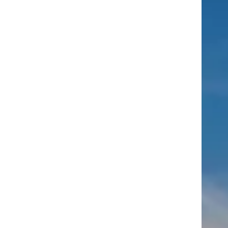
Címkék
Babos
asztalitenisz
(130)
atlétika
(144)
autosport
(123)
Tímea
(240)
Bécs
(214)
Bajnokok Ligája
(168)
Birkózás
(143)
egészség
(530)
Európabajnokság
(173)
ferrari
(139)
forma 1
(1165)
Futball
(760)
futás
(305)
Hosszú
Katinka
(186)
hungaroring
(181)
Jégkorong
(148)
kajakkenu
kézilabda
kickbox
(204)
(138)
karate
(168)
kosárlabda
(166)
(448)
Lewis Hamilton
(168)
magyar labdarúgóválogatott
(148)
Mercedes
(244)
motorsport
(153)
Opel Dakar Team
(132)
Rali
sport
rio 2016
(373)
Világbajnokság
(122)
Rendezvény
(142)
(438)
szabadidősport
(316)
Sportime Magazin
(128)
Szalay
tenisz
(416)
Balázs
(126)
táplálkozás
(155)
utazás
(126)
Video
(247)
vitorlázás
világbajnokság
(162)
Világkupa
(129)
életmód
(222)
vívás
(174)
vízilabda
(197)
Érdi Mária
(130)