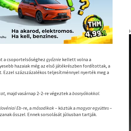
nt a csoportelsőséghez
győznie
kellett volna a
élyesebb hazaiak még az első játékrészben fordítottak, a
t. Ezzel százszázalékos teljesítménnyel nyerték meg a
kat
, majd vasárnap 2-2-re végeztek a
bosnyákokkal
.
zlovéniai Eb
-re, a
másodikak
– köztük a
magyar együttes
–
zanak ősszel. Ennek sorsolását júliusban tartják.