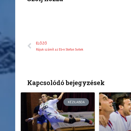
Előző
ELŐZŐ
Rájuk számít az Eb-n Stefan Svitek
Kapcsolódó bejegyzések
KÉZILABDA