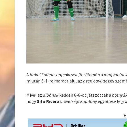
A
bakui Európa-bajnoki selejtezőtornán
a
magyar futs
miután 6-1-re maradt alul az
azeri együttessel
szemb
Mivel az
albánok
kedden 6-6-ot játszottak a
bosnyák
hogy
Sito Rivera
szövetségi kapitány együttese
legro
H