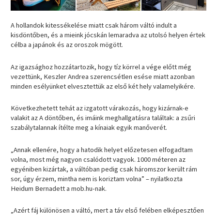
A hollandok kitessékelése miatt csak három váltó indult a
kisdöntőben, és a mieink jócskán lemaradva az utolsó helyen értek
célba a japánok és az oroszok mögött.
Az igazsághoz hozzátartozik, hogy tíz körrel a vége előtt még
vezettünk, Keszler Andrea szerencsétlen esése miatt azonban
minden esélyünket elvesztettük az első két hely valamelyikére.
Következhetett tehát az izgatott várakozás, hogy kizárnak-e
valakit az A döntőben, és imáink meghallgatásra találtak: a zsűri
szabálytalannak ítélte meg a kínaiak egyik manőverét.
„Annak ellenére, hogy a hatodik helyet előzetesen elfogadtam
volna, most még nagyon csalódott vagyok. 1000 méteren az
egyéniben kizártak, a váltóban pedig csak háromszor került rám
sor, úgy érzem, mintha nem is koriztam volna” – nyilatkozta
Heidum Bernadett a mob.hu-nak.
„Azért fáj különösen a váltó, mert a táv első felében elképesztően