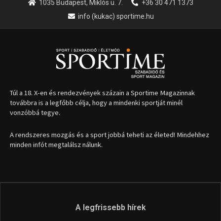
1035 Budapest, Miklós u. 7.
+36 30 471 1373
info (kukac) sportime.hu
Túl a 18. X-en és rendezvények százain a Sportime Magazinnak
továbbra is a legfőbb célja, hogy a mindenki sportját minél
vonzóbbá tegye.
A rendszeres mozgás és a sport jobbá teheti az életed! Mindehhez
minden infót megtalálsz nálunk.
A legfrissebb hírek