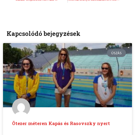
Kapcsolódó bejegyzések
ÚSZÁS
Ötezer méteren Kapás és Rasovszky nyert