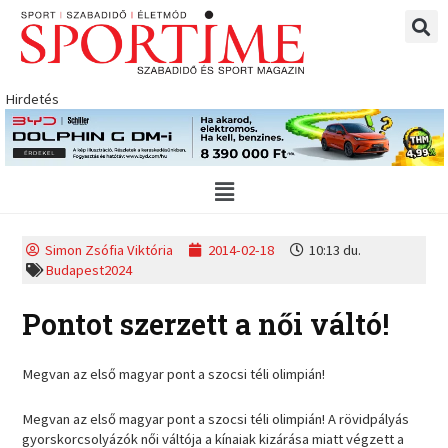
Skip
to
content
Hirdetés
Main
Menu
Simon Zsófia Viktória
2014-02-18
10:13 du.
Budapest2024
Pontot szerzett a női váltó!
Megvan az első magyar pont a szocsi téli olimpián!
Megvan az első magyar pont a szocsi téli olimpián! A rövidpályás
gyorskorcsolyázók női váltója a kínaiak kizárása miatt végzett a