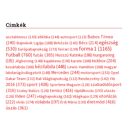
Címkék
Babos Tímea
asztalitenisz
(130)
atlétika
(144)
autosport
(123)
egészség
(240)
Bécs
(214)
Bajnokok Ligája
(168)
Birkózás
(143)
forma 1
(1165)
(530)
Európabajnokság
(173)
ferrari
(139)
Futball
(760)
futás
(305)
Hosszú Katinka
(186)
hungaroring
(181)
kickbox
(204)
Jégkorong
(148)
kajakkenu
(138)
karate
(168)
kézilabda
(448)
kosárlabda
(166)
Lewis Hamilton
(168)
magyar
Mercedes
(244)
labdarúgóválogatott
(148)
motorsport
(153)
Opel
rio
Dakar Team
(132)
Rali Világbajnokság
(122)
Rendezvény
(142)
sport
(438)
2016
(373)
szabadidősport
Sportime Magazin
(128)
(316)
tenisz
(416)
Szalay Balázs
(126)
táplálkozás
(155)
utazás
Video
(247)
vitorlázás
(126)
világbajnokság
(162)
Világkupa
(129)
életmód
(416)
(222)
vívás
(174)
vízilabda
(197)
Érdi Mária
(130)
úszás
(361)