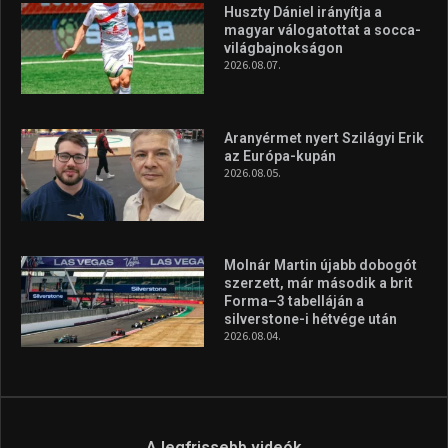
Huszty Dániel irányítja a
magyar válogatottat a socca-
világbajnokságon
2026.08.07.
Aranyérmet nyert Szilágyi Erik
az Európa-kupán
2026.08.05.
Molnár Martin újabb dobogót
szerzett, már második a brit
Forma–3 tabelláján a
silverstone-i hétvége után
2026.08.04.
A legfrissebb videók