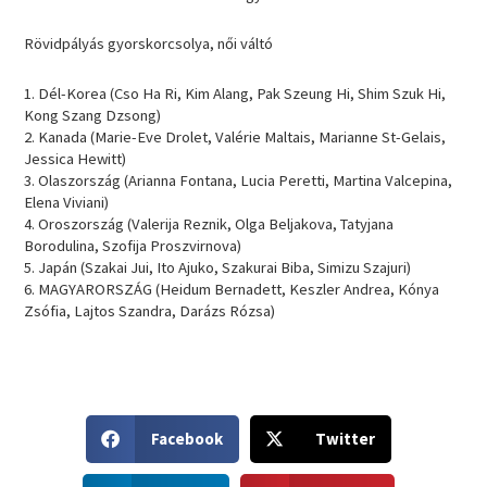
Rövidpályás gyorskorcsolya, női váltó
1. Dél-Korea (Cso Ha Ri, Kim Alang, Pak Szeung Hi, Shim Szuk Hi,
Kong Szang Dzsong)
2. Kanada (Marie-Eve Drolet, Valérie Maltais, Marianne St-Gelais,
Jessica Hewitt)
3. Olaszország (Arianna Fontana, Lucia Peretti, Martina Valcepina,
Elena Viviani)
4. Oroszország (Valerija Reznik, Olga Beljakova, Tatyjana
Borodulina, Szofija Proszvirnova)
5. Japán (Szakai Jui, Ito Ajuko, Szakurai Biba, Simizu Szajuri)
6. MAGYARORSZÁG (Heidum Bernadett, Keszler Andrea, Kónya
Zsófia, Lajtos Szandra, Darázs Rózsa)
S
S
Facebook
Twitter
h
h
a
a
S
S