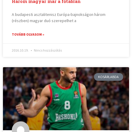
Három magyar már a főtáblán
A budapesti asztalitenisz Európa-bajnokságon három
(részben) magyar duó szerepelhet a
TOVÁBB OLVASOM »
2016.10.19.
Nincs hozzászólás
KOSÁRLABDA