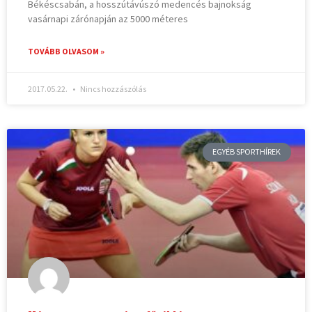
Békéscsabán, a hosszútávúszó medencés bajnokság
vasárnapi zárónapján az 5000 méteres
TOVÁBB OLVASOM »
2017.05.22.
Nincs hozzászólás
EGYÉB SPORTHÍREK