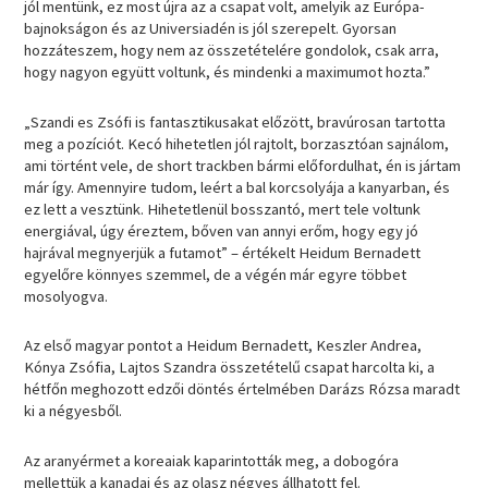
jól mentünk, ez most újra az a csapat volt, amelyik az Európa-
bajnokságon és az Universiadén is jól szerepelt. Gyorsan
hozzáteszem, hogy nem az összetételére gondolok, csak arra,
hogy nagyon együtt voltunk, és mindenki a maximumot hozta.”
„Szandi es Zsófi is fantasztikusakat előzött, bravúrosan tartotta
meg a pozíciót. Kecó hihetetlen jól rajtolt, borzasztóan sajnálom,
ami történt vele, de short trackben bármi előfordulhat, én is jártam
már így. Amennyire tudom, leért a bal korcsolyája a kanyarban, és
ez lett a vesztünk. Hihetetlenül bosszantó, mert tele voltunk
energiával, úgy éreztem, bőven van annyi erőm, hogy egy jó
hajrával megnyerjük a futamot” – értékelt Heidum Bernadett
egyelőre könnyes szemmel, de a végén már egyre többet
mosolyogva.
Az első magyar pontot a Heidum Bernadett, Keszler Andrea,
Kónya Zsófia, Lajtos Szandra összetételű csapat harcolta ki, a
hétfőn meghozott edzői döntés értelmében Darázs Rózsa maradt
ki a négyesből.
Az aranyérmet a koreaiak kaparintották meg, a dobogóra
mellettük a kanadai és az olasz négyes állhatott fel.