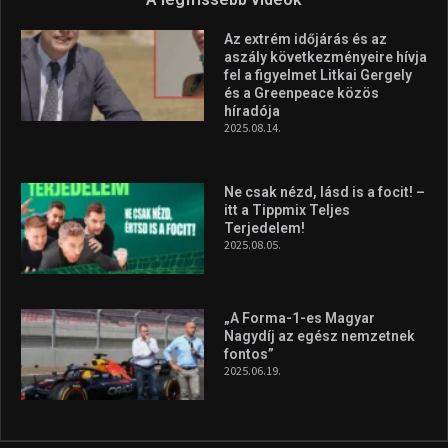
Az extrém időjárás és az
aszály következményeire hívja
fel a figyelmet Litkai Gergely
és a Greenpeace közös
híradója
2025.08.14.
Ne csak nézd, lásd is a focit! –
itt a Tippmix Teljes
Terjedelem!
2025.08.05.
„A Forma-1-es Magyar
Nagydíj az egész nemzetnek
fontos”
2025.06.19.