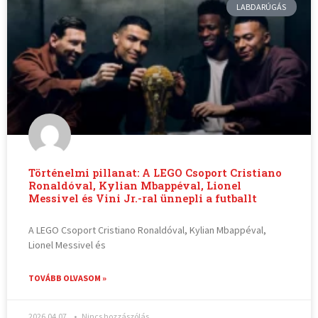
LABDARÚGÁS
Történelmi pillanat: A LEGO Csoport Cristiano
Ronaldóval, Kylian Mbappéval, Lionel
Messivel és Vini Jr.-ral ünnepli a futballt
A LEGO Csoport Cristiano Ronaldóval, Kylian Mbappéval,
Lionel Messivel és
TOVÁBB OLVASOM »
2026.04.07.
Nincs hozzászólás