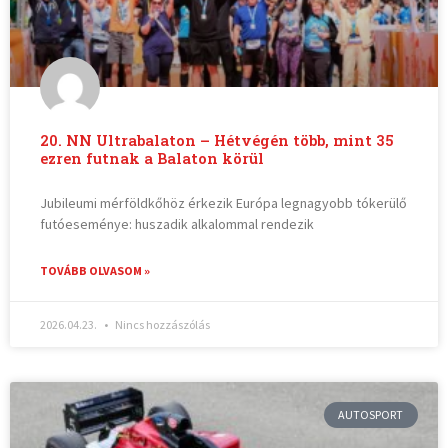
20. NN Ultrabalaton – Hétvégén több, mint 35
ezren futnak a Balaton körül
Jubileumi mérföldkőhöz érkezik Európa legnagyobb tókerülő
futóeseménye: huszadik alkalommal rendezik
TOVÁBB OLVASOM »
2026.04.23.
Nincs hozzászólás
AUTOSPORT