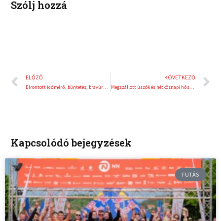
Szólj hozzá
Előző
K
ELŐZŐ
KÖVETKEZŐ
Elrontott időmérő, büntetés, bravúros pontszerzés – ez volt Farkas Kevin asseni hétvégéje
Megszállott úszók és hétköznapi hősök írják a Balaton-átúszás történetét
Kapcsolódó bejegyzések
FUTÁS