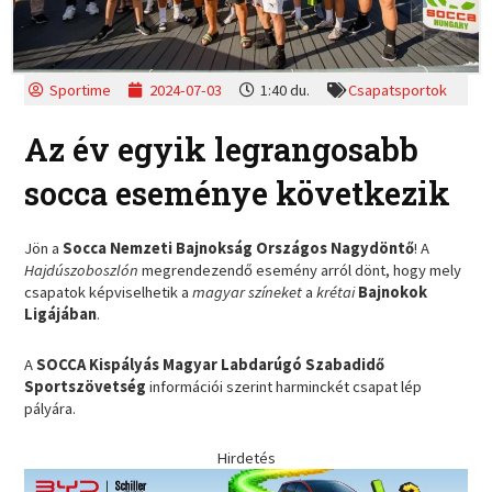
Sportime
2024-07-03
1:40 du.
Csapatsportok
Az év egyik legrangosabb
socca eseménye következik
Jön a
Socca Nemzeti Bajnokság Országos Nagydöntő
! A
Hajdúszoboszlón
megrendezendő esemény arról dönt, hogy mely
csapatok képviselhetik a
magyar színeket
a
krétai
Bajnokok
Ligájában
.
A
SOCCA Kispályás Magyar Labdarúgó Szabadidő
Sportszövetség
információi szerint harminckét csapat lép
pályára.
Hirdetés