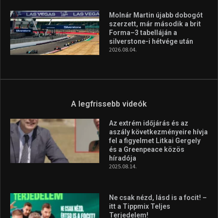
Molnár Martin újabb dobogót
szerzett, már második a brit
Forma–3 tabelláján a
silverstone-i hétvége után
2026.08.04.
A legfrissebb videók
Az extrém időjárás és az
aszály következményeire hívja
fel a figyelmet Litkai Gergely
és a Greenpeace közös
híradója
2025.08.14.
Ne csak nézd, lásd is a focit! –
itt a Tippmix Teljes
Terjedelem!