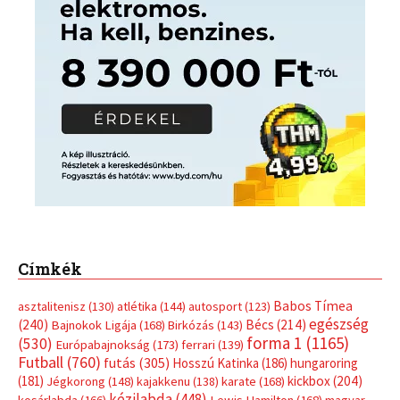
Címkék
Babos Tímea
asztalitenisz
(130)
atlétika
(144)
autosport
(123)
egészség
(240)
Bécs
(214)
Bajnokok Ligája
(168)
Birkózás
(143)
forma 1
(1165)
(530)
Európabajnokság
(173)
ferrari
(139)
Futball
(760)
futás
(305)
Hosszú Katinka
(186)
hungaroring
(181)
kickbox
(204)
Jégkorong
(148)
kajakkenu
(138)
karate
(168)
kézilabda
(448)