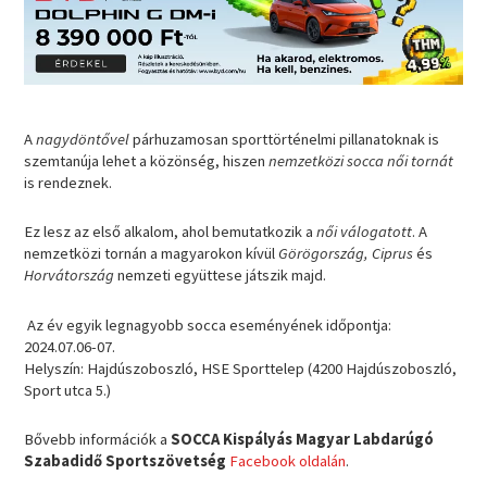
A
nagydöntővel
párhuzamosan sporttörténelmi pillanatoknak is
szemtanúja lehet a közönség, hiszen
nemzetközi socca női tornát
is rendeznek.
Ez lesz az első alkalom, ahol bemutatkozik a
női válogatott
. A
nemzetközi tornán a magyarokon kívül
Görögország, Ciprus
és
Horvátország
nemzeti együttese játszik majd.
Az év egyik legnagyobb socca eseményének időpontja:
2024.07.06-07.
Helyszín: Hajdúszoboszló, HSE Sporttelep (4200 Hajdúszoboszló,
Sport utca 5.)
Bővebb információk a
SOCCA Kispályás Magyar Labdarúgó
Szabadidő Sportszövetség
Facebook oldalán
.