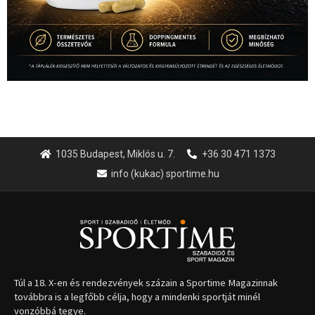
1035 Budapest, Miklós u. 7.
+36 30 471 1373
info (kukac) sportime.hu
Túl a 18. X-en és rendezvények százain a Sportime Magazinnak
továbbra is a legfőbb célja, hogy a mindenki sportját minél
vonzóbbá tegye.