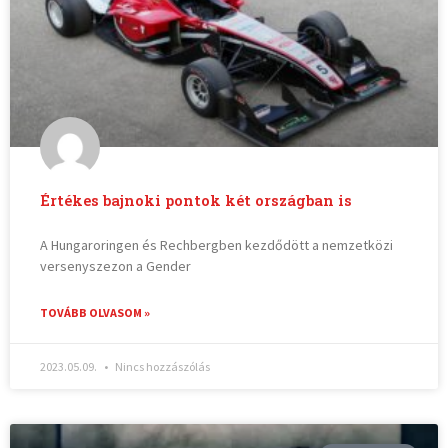
Értékes bajnoki pontok két országban is
A Hungaroringen és Rechbergben kezdődött a nemzetközi
versenyszezon a Gender
TOVÁBB OLVASOM »
2023.05.09.
Nincs hozzászólás