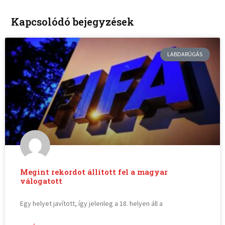
Kapcsolódó bejegyzések
LABDARÚGÁS
Megint rekordot állított fel a magyar
válogatott
Egy helyet javított, így jelenleg a 18. helyen áll a