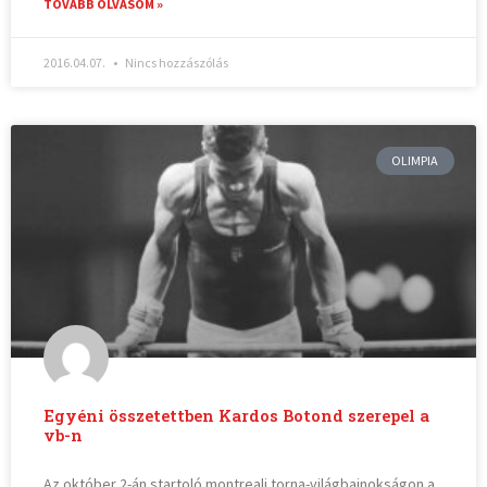
TOVÁBB OLVASOM »
2016.04.07.
Nincs hozzászólás
OLIMPIA
Egyéni összetettben Kardos Botond szerepel a
vb-n
Az október 2-án startoló montreali torna-világbajnokságon a