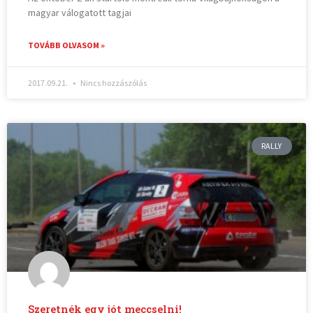
magyar válogatott tagjai
TOVÁBB OLVASOM »
2017.09.21.
Nincs hozzászólás
RALLY
Szeretnék egy jót meccselni!