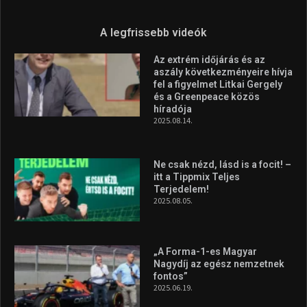
A legfrissebb videók
Az extrém időjárás és az
aszály következményeire hívja
fel a figyelmet Litkai Gergely
és a Greenpeace közös
híradója
2025.08.14.
Ne csak nézd, lásd is a focit! –
itt a Tippmix Teljes
Terjedelem!
2025.08.05.
„A Forma-1-es Magyar
Nagydíj az egész nemzetnek
fontos”
2025.06.19.