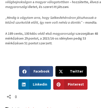
világbajnokságon
a
magyar válogatottban
– hozzátette, élvezi a
magyarországi
életet, és szeret itt játszani.
„Mindig is vágytam arra, hogy Székesfehérváron játszhassak a
kitűnő szurkolóik előtt, így nem volt nehéz a döntés”
– mondta.
A 189 centis, 100 kilós
védő
első
magyarországi
szezonjában 48
mérkőzésen 29 pontot, a 2015/16-os idényben pedig 53
mérkőzésen 51 pontot szerzett.
S
S
Facebook
Twitter
h
h
a
a
S
S
r
r
Linkedin
Pinterest
h
h
e
e
a
a
o
o
r
r
0
n
n
e
e
f
t
o
o
a
w