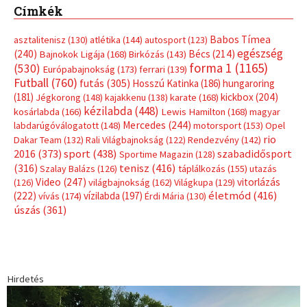
Címkék
Babos Tímea
asztalitenisz
(130)
atlétika
(144)
autosport
(123)
egészség
(240)
Bécs
(214)
Bajnokok Ligája
(168)
Birkózás
(143)
forma 1
(1165)
(530)
Európabajnokság
(173)
ferrari
(139)
Futball
(760)
futás
(305)
Hosszú Katinka
(186)
hungaroring
(181)
kickbox
(204)
Jégkorong
(148)
kajakkenu
(138)
karate
(168)
kézilabda
(448)
kosárlabda
(166)
Lewis Hamilton
(168)
magyar
Mercedes
(244)
labdarúgóválogatott
(148)
motorsport
(153)
Opel
rio
Dakar Team
(132)
Rali Világbajnokság
(122)
Rendezvény
(142)
sport
(438)
2016
(373)
szabadidősport
Sportime Magazin
(128)
(316)
tenisz
(416)
Szalay Balázs
(126)
táplálkozás
(155)
utazás
Video
(247)
vitorlázás
(126)
világbajnokság
(162)
Világkupa
(129)
életmód
(416)
(222)
vívás
(174)
vízilabda
(197)
Érdi Mária
(130)
úszás
(361)
Hirdetés