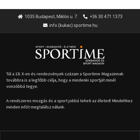
1035 Budapest, Miklós u. 7.
+36 30 471 1373
info (kukac) sportime.hu
Túl a 18. X-en és rendezvények százain a Sportime Magazinnak
továbbra is a legfőbb célja, hogy a mindenki sportját minél
vonzóbbá tegye.
A rendszeres mozgás és a sport jobbá teheti az életed! Mindehhez
minden infót megtalálsz nálunk.