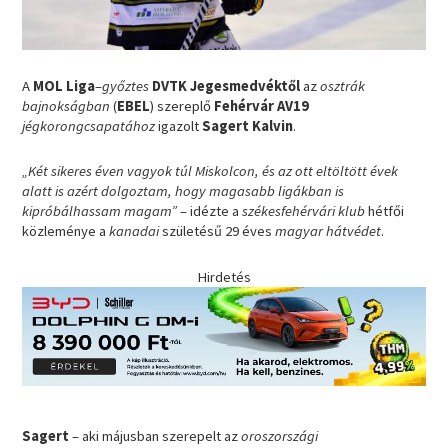
A
MOL Liga
–
győztes
DVTK Jegesmedvéktől
az
osztrák
bajnokságban
(
EBEL
) szereplő
Fehérvár AV19
jégkorongcsapatához
igazolt
Sagert Kalvin
.
„Két sikeres éven vagyok túl Miskolcon, és az ott eltöltött évek
alatt is azért dolgoztam, hogy magasabb ligákban is
kipróbálhassam magam”
– idézte a
székesfehérvári klub
hétfői
közleménye a
kanadai
születésű 29 éves
magyar hátvédet
.
Hirdetés
Sagert
– aki májusban szerepelt az
oroszországi