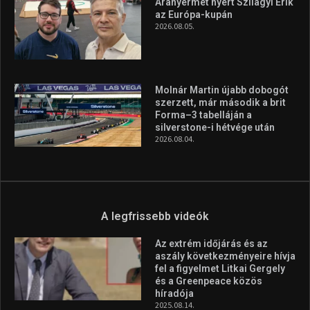
Aranyérmet nyert Szilágyi Erik
az Európa-kupán
2026.08.05.
Molnár Martin újabb dobogót
szerzett, már második a brit
Forma–3 tabelláján a
silverstone-i hétvége után
2026.08.04.
A legfrissebb videók
Az extrém időjárás és az
aszály következményeire hívja
fel a figyelmet Litkai Gergely
és a Greenpeace közös
híradója
2025.08.14.