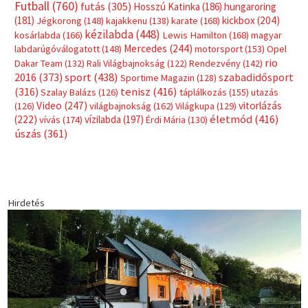
Futball
(760)
futás
(305)
Hosszú Katinka
(186)
hungaroring
(181)
kickbox
(204)
Jégkorong
(148)
kajakkenu
(138)
karate
(168)
kézilabda
(448)
kosárlabda
(166)
Lewis Hamilton
(168)
magyar
Mercedes
(244)
labdarúgóválogatott
(148)
motorsport
(153)
Opel
rio
Dakar Team
(132)
Rali Világbajnokság
(122)
Rendezvény
(142)
sport
(438)
2016
(373)
szabadidősport
Sportime Magazin
(128)
(316)
tenisz
(416)
Szalay Balázs
(126)
táplálkozás
(155)
utazás
Video
(247)
vitorlázás
(126)
világbajnokság
(162)
Világkupa
(129)
életmód
(416)
(222)
vívás
(174)
vízilabda
(197)
Érdi Mária
(130)
úszás
(361)
Hirdetés