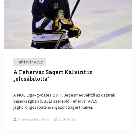
Fehérvár AV19
A Fehérvár Sagert Kalvint is
„elcsábította”
A MOL Liga–győztes DVTK Jegesmedvéktől az osztrák
bajnokságban (EBEL) szereplő Fehérvár AV19
jégkorongcsapatához igazolt Sagert Kalvin.
Simon Zsófia Viktória
2016.06.06.