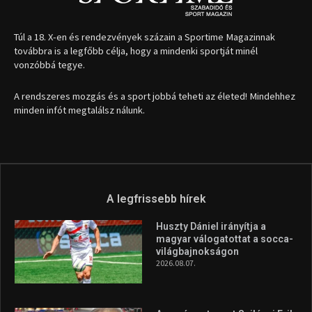
Túl a 18. X-en és rendezvények százain a Sportime Magazinnak
továbbra is a legfőbb célja, hogy a mindenki sportját minél
vonzóbbá tegye.
A rendszeres mozgás és a sport jobbá teheti az életed! Mindehhez
minden infót megtalálsz nálunk.
A legfrissebb hírek
Huszty Dániel irányítja a
magyar válogatottat a socca-
világbajnokságon
2026.08.07.