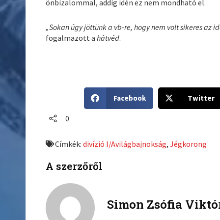
önbizalommal, addig idén ez nem mondható el.
„Sokan úgy jöttünk a vb-re, hogy nem volt sikeres az
fogalmazott a
hátvéd
.
S
S
Facebook
Twitter
h
h
a
a
0
r
r
e
e
Címkék:
divízió I/Avilágbajnokság
,
Jégkorong
o
o
n
n
A szerzőről
f
t
a
w
c
i
Simon Zsófia Viktó
e
t
b
t