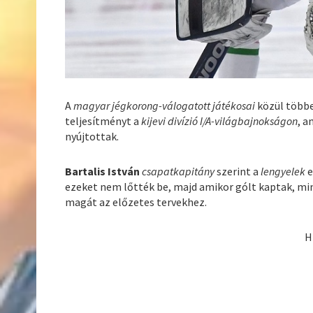
A
magyar jégkorong-válogatott játékosai
közül többe
teljesítményt a
kijevi divízió I/A-világbajnokságon
, a
nyújtottak.
Bartalis István
csapatkapitány
szerint a
lengyelek
e
ezeket nem lőtték be, majd amikor gólt kaptak, min
magát az előzetes tervekhez.
H