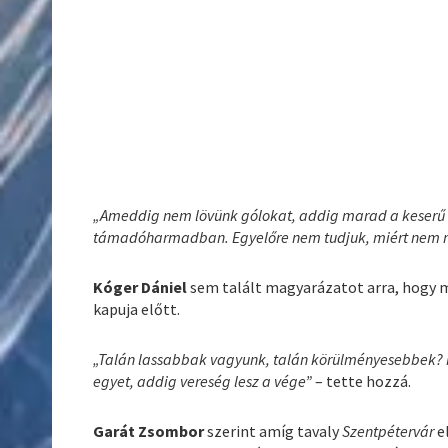
„Ameddig nem lövünk gólokat, addig marad a keserű c
támadóharmadban. Egyelőre nem tudjuk, miért nem 
Kóger Dániel
sem talált magyarázatot arra, hogy m
kapuja előtt.
„Talán lassabbak vagyunk, talán körülményesebbek?
egyet, addig vereség lesz a vége”
– tette hozzá.
Garát Zsombor
szerint amíg tavaly
Szentpétervár
e