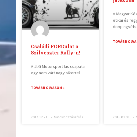
A Magyar Ké
etikai és feg
doppingvéts
TOVÁBB OLVA
Családi FORDulat a
Szilveszter Rally-n!
A JLG Motorsport kis csapata
egy nem várt nagy sikerrel
TOVÁBB OLVASOM »
2017.12.21.
Nincs hozzászólás
2016.03.03.
N