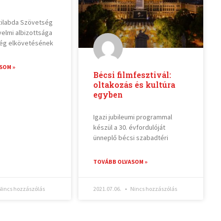
zilabda Szövetség
yelmi albizottsága
ég elkövetésének
SOM »
Bécsi filmfesztivál:
oltakozás és kultúra
egyben
Igazi jubileumi programmal
készül a 30. évfordulóját
ünneplő bécsi szabadtéri
TOVÁBB OLVASOM »
incs hozzászólás
2021.07.06.
Nincs hozzászólás