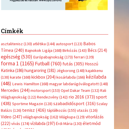
Címkék
Babos
asztalitenisz
(130)
atlétika
(144)
autosport
(123)
Tímea
(240)
Bécs
(214)
Bajnokok Ligája
(168)
Birkózás
(143)
egészség
(530)
Európabajnokság
(173)
ferrari
(139)
forma 1
(1165)
Futball
(760)
futás
(305)
Hosszú
Katinka
(186)
hungaroring
(181)
Jégkorong
(148)
kajakkenu
kézilabda
kickbox
(204)
(138)
karate
(168)
kosárlabda
(166)
(448)
Lewis Hamilton
(168)
magyar labdarúgóválogatott
(148)
Mercedes
(244)
motorsport
(153)
Opel Dakar Team
(132)
Rali
sport
rio 2016
(373)
Világbajnokság
(122)
Rendezvény
(142)
(438)
szabadidősport
(316)
Sportime Magazin
(128)
Szalay
tenisz
(416)
Balázs
(126)
táplálkozás
(155)
utazás
(126)
Video
(247)
vitorlázás
világbajnokság
(162)
Világkupa
(129)
életmód
(222)
vívás
(174)
vízilabda
(197)
Érdi Mária
(130)