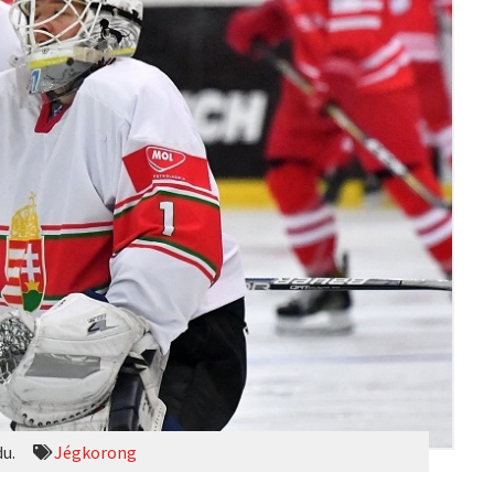
du.
Jégkorong