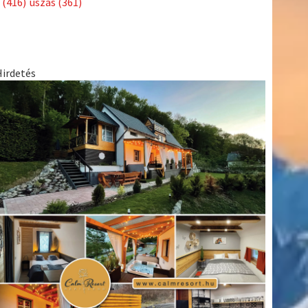
(416)
úszás
(361)
Hirdetés