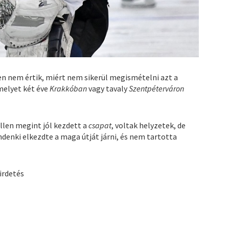
n nem értik, miért nem sikerül megismételni azt a
melyet két éve
Krakkóban
vagy tavaly
Szentpéterváron
llen megint jól kezdett a
csapat
, voltak helyzetek, de
denki elkezdte a maga útját járni, és nem tartotta
irdetés