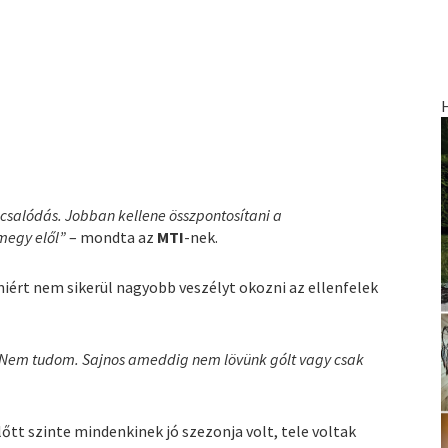
salódás. Jobban kellene összpontosítani a
megy elől”
– mondta az
MTI
-nek.
iért nem sikerül nagyobb veszélyt okozni az ellenfelek
 Nem tudom. Sajnos ameddig nem lövünk gólt vagy csak
lőtt szinte mindenkinek jó szezonja volt, tele voltak