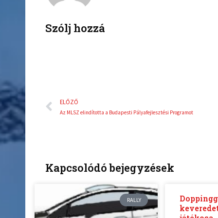
o
e
o
r
k
Szólj hozzá
Előző
ELŐZŐ
Az MLSZ elindította a Budapesti Pályafejlesztési Programot
Kapcsolódó bejegyzések
Dopping
RALLY
keveredet
játékosa