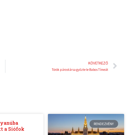
d
r
i
e
n
s
t
Köve
KÖVETKEZŐ
Török párostársa győzte le Babos Tímeát
gyanúba
RENDEZVÉNY
t a Siófok