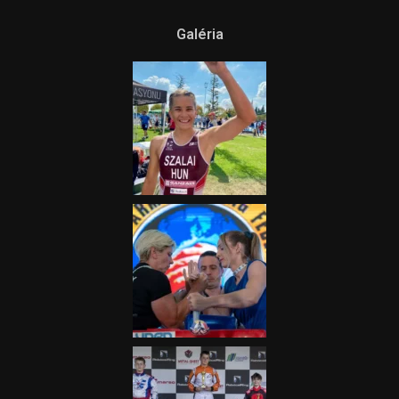
Ne csak nézd, lásd is a focit! –
itt a Tippmix Teljes
Terjedelem!
2025.08.05.
„A Forma-1-es Magyar
Nagydíj az egész nemzetnek
fontos”
2025.06.19.
Galéria