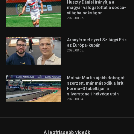
Túl a 18. X-en és rendezvények százain a Sportime Magazinnak
továbbra is a legfőbb célja, hogy a mindenki sportját minél
vonzóbbá tegye.
A rendszeres mozgás és a sport jobbá teheti az életed! Mindehhez
minden infót megtalálsz nálunk.
A legfrissebb hírek
Huszty Dániel irányítja a
magyar válogatottat a socca-
világbajnokságon
2026.08.07.
Aranyérmet nyert Szilágyi Erik
az Európa-kupán
2026.08.05.