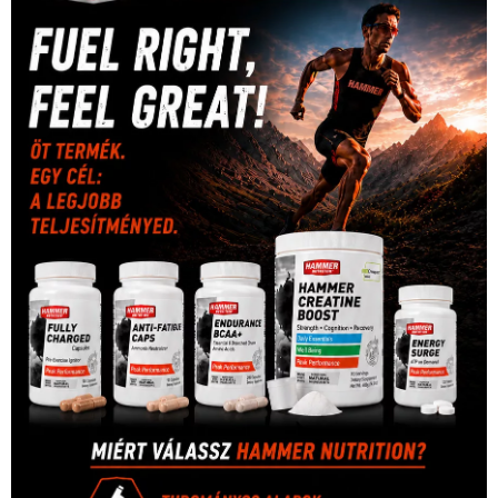
sport
(438)
2016
(373)
szabadidősport
Sportime Magazin
(128)
(316)
tenisz
(416)
Szalay Balázs
(126)
táplálkozás
(155)
utazás
Video
(247)
vitorlázás
(126)
világbajnokság
(162)
Világkupa
(129)
életmód
(416)
(222)
vívás
(174)
vízilabda
(197)
Érdi Mária
(130)
úszás
(361)
Hirdetés