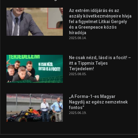
Molnár Martin újabb dobogót
szerzett, már második a brit
Forma–3 tabelláján a
silverstone-i hétvége után
2026.08.04.
A legfrissebb videók
Az extrém időjárás és az
aszály következményeire hívja
fel a figyelmet Litkai Gergely
és a Greenpeace közös
híradója
2025.08.14.