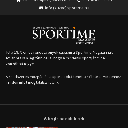
1035 Budapest, Miklós u. 7.
+36 30 471 1373
info (kukac) sportime.hu