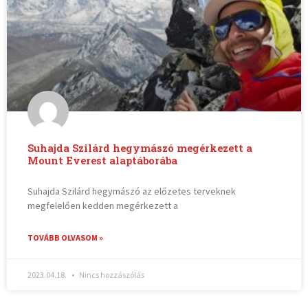
Suhajda Szilárd hegymászó megérkezett a
Mount Everest alaptáborába
Suhajda Szilárd hegymászó az előzetes terveknek
megfelelően kedden megérkezett a
TOVÁBB OLVASOM »
2023.04.18.
Nincs hozzászólás