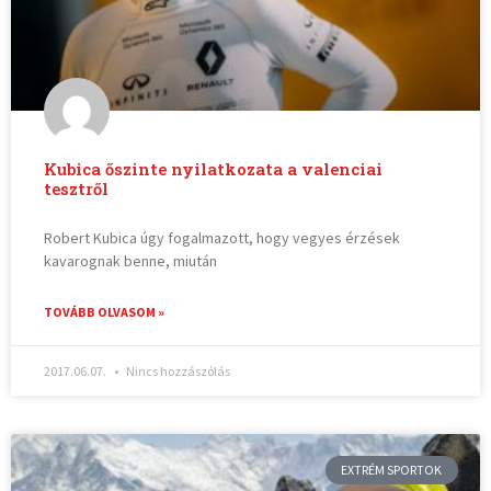
Kubica őszinte nyilatkozata a valenciai
tesztről
Robert Kubica úgy fogalmazott, hogy vegyes érzések
kavarognak benne, miután
TOVÁBB OLVASOM »
2017.06.07.
Nincs hozzászólás
EXTRÉM SPORTOK