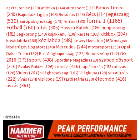
Címkék
Babos Tímea
asztalitenisz
(130)
atlétika
(144)
autosport
(123)
egészség
(240)
Bécs
(214)
Bajnokok Ligája
(168)
Birkózás
(143)
forma 1
(1165)
(530)
Európabajnokság
(173)
ferrari
(139)
Futball
(760)
futás
(305)
Hosszú Katinka
(186)
hungaroring
(181)
kickbox
(204)
Jégkorong
(148)
kajakkenu
(138)
karate
(168)
kézilabda
(448)
kosárlabda
(166)
Lewis Hamilton
(168)
magyar
Mercedes
(244)
labdarúgóválogatott
(148)
motorsport
(153)
Opel
rio
Dakar Team
(132)
Rali Világbajnokság
(122)
Rendezvény
(142)