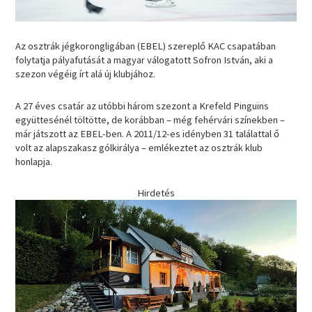
Az osztrák jégkorongligában (EBEL) szereplő KAC csapatában
folytatja pályafutását a magyar válogatott Sofron István, aki a
szezon végéig írt alá új klubjához.
A 27 éves csatár az utóbbi három szezont a Krefeld Pinguins
együttesénél töltötte, de korábban – még fehérvári színekben –
már játszott az EBEL-ben. A 2011/12-es idényben 31 találattal ő
volt az alapszakasz gólkirálya – emlékeztet az osztrák klub
honlapja.
Hirdetés