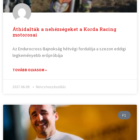
Áthidalták a nehézségeket a Korda Racing
motorosai
Az Endurocross Bajnokság hétvégi fordulója a szezon eddigi
legkeményebb erőpróbája
TOVÁBB OLVASOM »
2017.06.09.
Nincs hozzászólás
F1