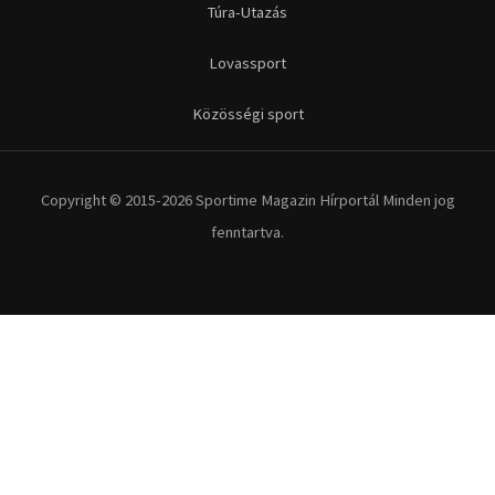
Futás
Kerékpár
Extrém Sportok
Fitnesz
Egyéb szabadidősport
Túra-Utazás
Lovassport
Közösségi sport