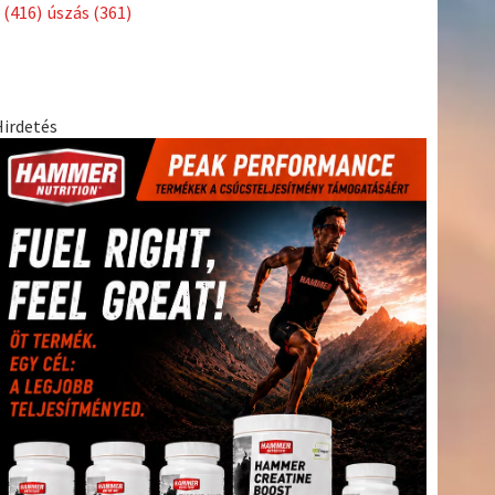
Címkék
Babos
asztalitenisz
(130)
atlétika
(144)
autosport
(123)
Tímea
(240)
Bécs
(214)
Bajnokok Ligája
(168)
Birkózás
(143)
egészség
(530)
Európabajnokság
(173)
ferrari
(139)
forma 1
(1165)
Futball
(760)
futás
(305)
Hosszú
Katinka
(186)
hungaroring
(181)
Jégkorong
(148)
kajakkenu
kézilabda
kickbox
(204)
(138)
karate
(168)
kosárlabda
(166)
(448)
Lewis Hamilton
(168)
magyar labdarúgóválogatott
(148)
Mercedes
(244)
motorsport
(153)
Opel Dakar Team
(132)
Rali
sport
rio 2016
(373)
Világbajnokság
(122)
Rendezvény
(142)
(438)
szabadidősport
(316)
Sportime Magazin
(128)
Szalay
tenisz
(416)
Balázs
(126)
táplálkozás
(155)
utazás
(126)
Video
(247)
vitorlázás
világbajnokság
(162)
Világkupa
(129)
életmód
(222)
vívás
(174)
vízilabda
(197)
Érdi Mária
(130)