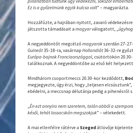
pillanatban tudtunk úgy védekezni, sokszor emberhátrá
Ez is a győzelmünk egyik kulcsa volt
” – magyarázta.
Hozzáfűzte, a hajrában nyitott, zavaró védekezésre 
játszotta támadásait a
magyar
válogatott, „
úgyhogy
A negyeddöntőt megcélzó
magyarok
szerdán 27-27-
Guineát
35-18-ra, vasárnap
Hollandiát
36-32-re győzt
Európa-bajnok Franciaországgal
, csütörtökön 20.30
találkoznak. A negyeddöntőbe az első két helyezett 
Mindhárom csoportmeccs 20.30-kor kezdődött,
Bo
megjegyezte, úgy érzi, hogy „teljesen elcsúsztunk
ebédelni, a meccsnap délutánja pedig a pihenésről s
„
Én ezt annyira nem szeretem, talán abból a szempo
késői, tehát lassacskán megszokjuk
” – vélekedett.
A mai ellenfélre rátérve a
Szeged
átlövője kijelente