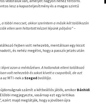
ős védőfaluk van, amelyet nagyon nehéz feltörni.
ntos lesz a kapusteljesítmény és a magas szintű
a többi meccset, akkor szerintem a másik két találkozón
ciák ellen sem feltartott kézzel lépünk pályára”
–
találkozó fejben volt nehezebb, mentálisan egy kicsit
madott, és nehéz megélni, hogy a passzív jelzés után
nk lépni azon a mérkőzésen. A hollandok elleni találkozó
lisan volt nehezebb és sokat kivett a csapatból, de azt
a az MTI-nek a
Szeged
beállója
.
újdonságnak számít a kétbeállós játék, amikor
Bánhidi
Előbbi megjegyezte, vasárnap ezt egy kritikus
”, ezért majd meglátják, hogy a jövőben újra