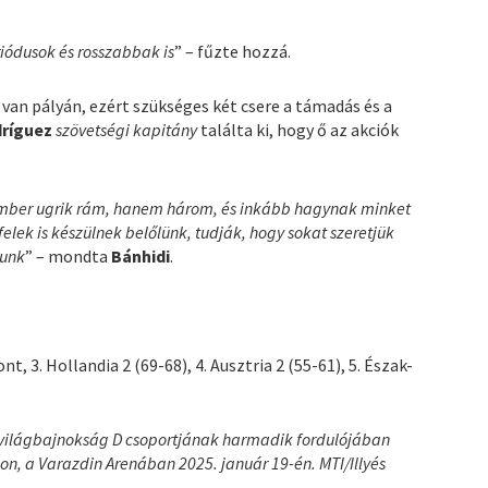
riódusok és rosszabbak is
” – fűzte hozzá.
an pályán, ezért szükséges két csere a támadás és a
ríguez
szövetségi kapitány
találta ki, hogy ő az akciók
ember ugrik rám, hanem három, és inkább hagynak minket
felek is készülnek belőlünk, tudják, hogy sokat szeretjük
iunk
” – mondta
Bánhidi
.
 3. Hollandia 2 (69-68), 4. Ausztria 2 (55-61), 5. Észak-
da-világbajnokság D csoportjának harmadik fordulójában
n, a Varazdin Arenában 2025. január 19-én. MTI/Illyés