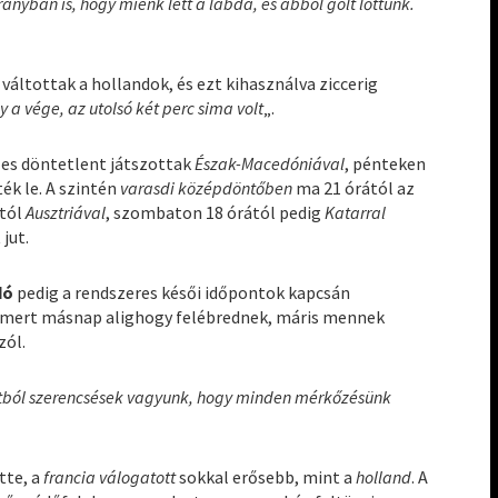
nyban is, hogy miénk lett a labda, és abból gólt lőttünk.
váltottak a hollandok, és ezt kihasználva ziccerig
 a vége, az utolsó két perc sima volt
„.
es döntetlent játszottak
Észak-Macedóniával
, pénteken
ék le. A szintén
varasdi középdöntőben
ma 21 órától az
-tól
Ausztriával
, szombaton 18 órától pedig
Katarral
jut.
dó
pedig a rendszeres késői időpontok kapcsán
”, mert másnap alighogy felébrednek, máris mennek
zól.
ntból szerencsések vagyunk, hogy minden mérkőzésünk
tte, a
francia válogatott
sokkal erősebb, mint a
holland
. A