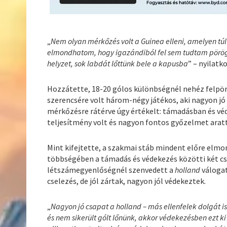
„
Nem olyan mérkőzés volt a Guinea elleni, amelyen túl
elmondhatom, hogy igazándiból fel sem tudtam pörögni
helyzet, sok labdát lőttünk bele a kapusba
” – nyilatk
Hozzátette, 18-20 gólos különbségnél nehéz felpör
szerencsére volt három-négy játékos, aki nagyon j
mérkőzésre rátérve úgy értékelt: támadásban és véd
teljesítmény volt és nagyon fontos győzelmet arat
Mint kifejtette, a szakmai stáb mindent előre elmon
többségében a támadás és védekezés közötti két cse
létszámegyenlőségnél szenvedett a
holland
válogat
cselezés, de jól zártak, nagyon jól védekeztek.
„
Nagyon jó csapat a holland – más ellenfelek dolgát is
és nem sikerült gólt lőnünk, akkor védekezésben ezt ki t