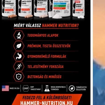
(416)
úszás
(361)
Hirdetés