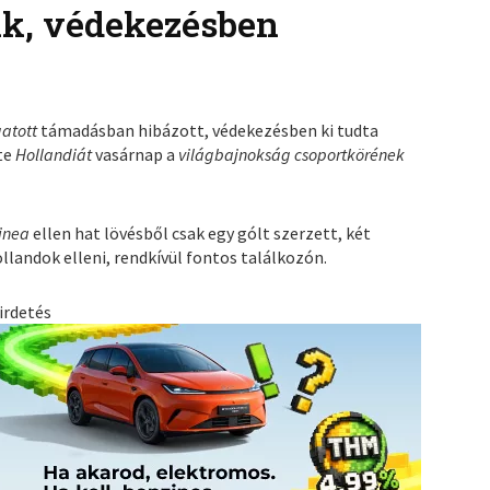
nk, védekezésben
atott
támadásban hibázott, védekezésben ki tudta
zte
Hollandiát
vasárnap a
világbajnokság csoportkörének
inea
ellen hat lövésből csak egy gólt szerzett, két
llandok elleni, rendkívül fontos találkozón.
irdetés