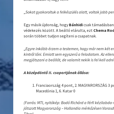
„
Sokat gyakoroltuk a felkészülés alatt, voltak jobb pe
Egy másik újdonság, hogy
Bánhidi
csak támadásban v
védekezés között. A beálló elárulta, ezt
Chema Rod
során többet tudjon segíteni a csapatnak.
„
Egyre inkább érzem a testemen, hogy már nem két 
kintről lőni. Emiatt sem egyszerű a feladatom. Az ellen
megjátszani a beállót, de valamit nekik is fel kell adn
A középdöntő II. csoportjának állása:
Franciaország 4 pont, 2. MAGYARORSZÁG 3 pont,
Macedónia 1, 6. Katar 0
(Forrás: MTI, nyitókép: Bodó Richárd a férfi kézilab
játszott Magyarország – Hollandia mérkőzésen Varasdo
Tibor)