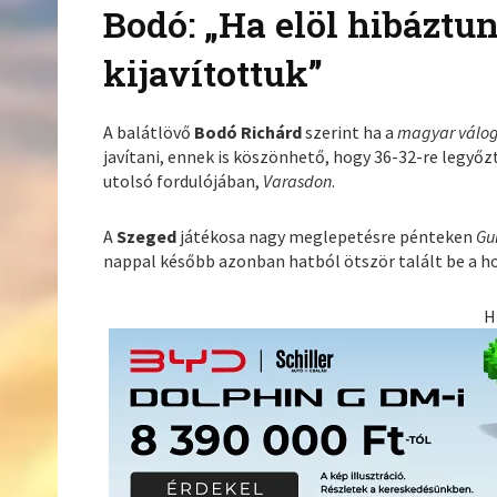
Bodó: „Ha elöl hibáztu
kijavítottuk”
A balátlövő
Bodó Richárd
szerint ha a
magyar válog
javítani, ennek is köszönhető, hogy 36-32-re legyő
utolsó fordulójában,
Varasdon
.
A
Szeged
játékosa nagy meglepetésre pénteken
Gu
nappal később azonban hatból ötször talált be a ho
H