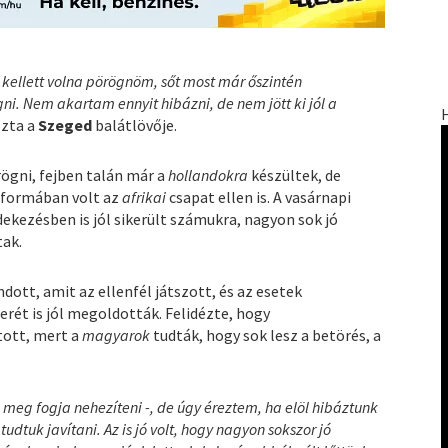
 kellett volna pörögnöm, sőt most már őszintén
. Nem akartam ennyit hibázni, de nem jött ki jól a
ozta a
Szeged
balátlövője.
ögni, fejben talán már a
hollandokra
készültek, de
ó formában volt az
afrikai
csapat ellen is. A vasárnapi
ekezésben is jól sikerült számukra, nagyon sok jó
tak.
dott, amit az ellenfél játszott, és az esetek
rét is jól megoldották. Felidézte, hogy
ott, mert a
magyarok
tudták, hogy sok lesz a betörés, a
 meg fogja nehezíteni -, de úgy éreztem, ha elöl hibáztunk
udtuk javítani. Az is jó volt, hogy nagyon sokszor jó