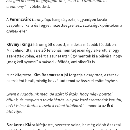
A végén némileg megnyugodtunk, ezért lett szorosabb az
eredmény”
– vélekedett.
A
Ferencváros
irányítója
hangsúlyozta, ugyanilyen kiváló
csapatmunkára és fegyelmezettségre lesz szükségük pénteken a
csehek
ellen.
Klivinyi Kinga
három gólt dobott, mindet a második félidőben.
Mint elmondta, az első felvonás nem teljesen úgy sikerült, ahogy
szerették volna, ezért a szünet után úgy mentek ki a pályára, hogy
„meg kell nyomni” a második félidőt, ami sikerült is.
Mint kifejtette,
Kim Rasmussen
jól forgatja a
csapatot
, ezért aki
csereként beáll, mindig hozzá tud tenni az összteljesítményhez.
„Nem nyugodtunk meg, de azért jó érzés, hogy négy ponttal
állunk, és megvan a továbbjutás. A nyolc közé szeretnénk kerülni,
ezért is lesz fontos a csehek elleni találkozó”
– mondta az
Érd
átlövője
.
Szekeres Klára
kifejtette, szerette volna, ha még előbb összeáll