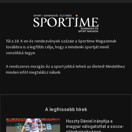
Túl a 18. X-en és rendezvények százain a Sportime Magazinnak
továbbra is a legfőbb célja, hogy a mindenki sportját minél
vonzóbbá tegye.
A rendszeres mozgás és a sport jobbá teheti az életed! Mindehhez
minden infót megtalálsz nálunk.
A legfrissebb hírek
Huszty Dániel irányítja a
magyar válogatottat a socca-
világbajnokságon