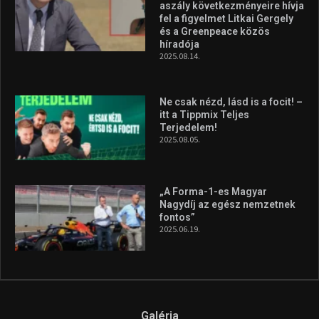
aszály következményeire hívja
fel a figyelmet Litkai Gergely
és a Greenpeace közös
híradója
2025.08.14.
Ne csak nézd, lásd is a focit! –
itt a Tippmix Teljes
Terjedelem!
2025.08.05.
„A Forma-1-es Magyar
Nagydíj az egész nemzetnek
fontos”
2025.06.19.
Galéria