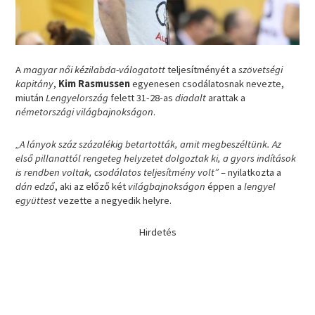
A
magyar női kézilabda-válogatott
teljesítményét a
szövetségi
kapitány
,
Kim Rasmussen
egyenesen csodálatosnak nevezte,
miután
Lengyelország
felett 31-28-as
diadalt
arattak a
németországi világbajnokságon
.
„A lányok száz százalékig betartották, amit megbeszéltünk. Az
első pillanattól rengeteg helyzetet dolgoztak ki, a gyors indítások
is rendben voltak, csodálatos teljesítmény volt”
– nyilatkozta a
dán edző
, aki az előző két
világbajnokságon
éppen a
lengyel
együttest
vezette a negyedik helyre.
Hirdetés