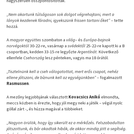
nagyszerűen összpontosítottak.
„Nem akartunk túlságosan sok dolgot végrehajtani, mert a
lányok kezdenek fáradni, igyekszünk frissen tartani őket”
– tette
hozzá.
A
magyar együttes
szombaton a
világ
– és
Európa-bajnok
norvégoktól
30-22-re, vasárnap a
svédektől
25-22-re kapott ki a B
csoportban, kedden 33-15-re legyőzte
Argentínát
. Következő
ellenfele
Csehország
lesz pénteken, vagyis ma 18 órától.
„Tisztelnünk kell a cseh válogatottat, mert erős csapat, nehéz
ellene játszani, de bíznunk kell az egységünkben”
– fogalmazott
Rasmussen
.
A mezőny legjobbjának választott
Kovacsics Anikó
elmondta,
meccs közben is érezte, hogy jól megy neki a játék – végül nyolc
góllal zárt -, és húzza magával a többieket.
„Nagyon örülök, hogy így sikerült ez a mérkőzés. Felszabadultan
játszottunk, és bár akadtak hibák, de akkor mindig jött a segítség.