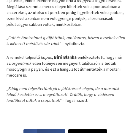
a játékuk, ennek ellenére nagyon örül a
lengyelek
legyőzésének.
Meglátása szerint a meccs elején lőhették volna pontosabban a
ziccereket, az utolsó öt percben pedig figyelhettek volna jobban,
ezen kívül azonban nem volt gyenge pontjuk, a lerohanásaik
például gyorsabban voltak, mint korábban.
„Erőt és önbizalmat gyűjtöttünk, ami fontos, hiszen a csehek ellen
is kiélezett mérkőzés vár ránk”
– nyilatkozta.
A remekül teljesítő
kapus
,
Bíró Blanka
emlékeztetett, hogy már
az
argentinok
ellen fölényesen megnyert találkozón is tudtak
mosolyogni a pályán, és ezt a hangulatot átmentették a mostani
meccsre is.
„Eddig nem teljesítettünk jól a játékrészek elején, de a második
félidő kezdetén ez is megváltozott. Örülök, hogy a védéseim
lendületet adtak a csapatnak”
– fogalmazott.
S
S