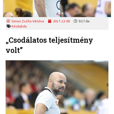
Simon Zsófia Viktória
2017-12-08
9:17 de.
Kézilabda
„Csodálatos teljesítmény
volt”