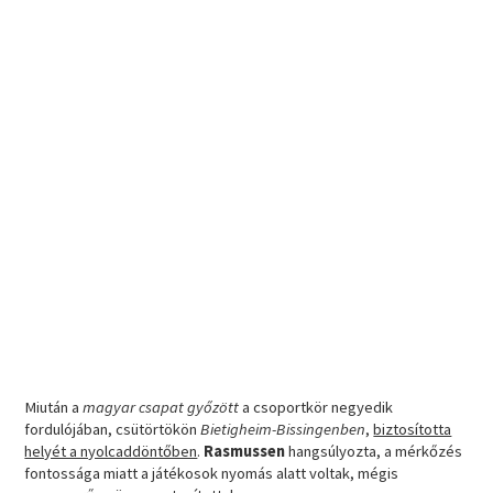
Miután a
magyar csapat győzött
a csoportkör negyedik
fordulójában, csütörtökön
Bietigheim-Bissingenben
,
biztosította
helyét a nyolcaddöntőben
.
Rasmussen
hangsúlyozta, a mérkőzés
fontossága miatt a játékosok nyomás alatt voltak, mégis