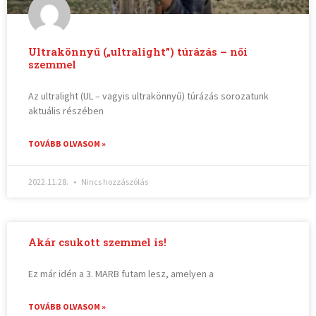
Ultrakönnyű („ultralight”) túrázás – női
szemmel
Az ultralight (UL – vagyis ultrakönnyű) túrázás sorozatunk
aktuális részében
TOVÁBB OLVASOM »
2022.11.28.
Nincs hozzászólás
Akár csukott szemmel is!
Ez már idén a 3. MARB futam lesz, amelyen a
TOVÁBB OLVASOM »