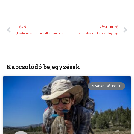
Előző
K
ELŐZŐ
KÖVETKEZŐ
„Tiszta lappal nem indulhattam nála, de a pöttyös lapos indulással éltem”
Ismét Messi lett az év irányítója
Kapcsolódó bejegyzések
SZABADIDŐSPORT