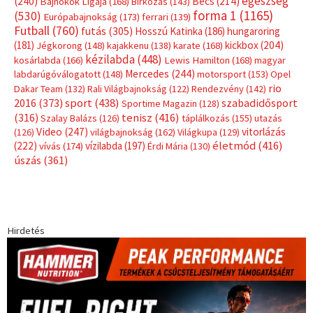
egészség
(240)
Bécs
(214)
Bajnokok Ligája
(168)
Birkózás
(143)
forma 1
(1165)
(530)
Európabajnokság
(173)
ferrari
(139)
Futball
(760)
futás
(305)
Hosszú Katinka
(186)
hungaroring
(181)
kickbox
(204)
Jégkorong
(148)
kajakkenu
(138)
karate
(168)
kézilabda
(448)
kosárlabda
(166)
Lewis Hamilton
(168)
magyar
Mercedes
(244)
labdarúgóválogatott
(148)
motorsport
(153)
Opel
rio
Dakar Team
(132)
Rali Világbajnokság
(122)
Rendezvény
(142)
sport
(438)
2016
(373)
szabadidősport
Sportime Magazin
(128)
(316)
tenisz
(416)
Szalay Balázs
(126)
táplálkozás
(155)
utazás
Video
(247)
vitorlázás
(126)
világbajnokság
(162)
Világkupa
(129)
életmód
(416)
(222)
vívás
(174)
vízilabda
(197)
Érdi Mária
(130)
úszás
(361)
Hirdetés