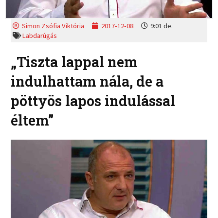
Simon Zsófia Viktória
2017-12-08
9:01 de.
Labdarúgás
„Tiszta lappal nem
indulhattam nála, de a
pöttyös lapos indulással
éltem”