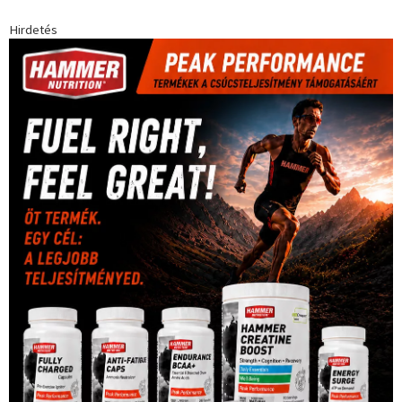
Futball
(760)
futás
(305)
Hosszú Katinka
(186)
hungaroring
(181)
kickbox
(204)
Jégkorong
(148)
kajakkenu
(138)
karate
(168)
kézilabda
(448)
kosárlabda
(166)
Lewis Hamilton
(168)
magyar
Mercedes
(244)
labdarúgóválogatott
(148)
motorsport
(153)
Opel
rio
Dakar Team
(132)
Rali Világbajnokság
(122)
Rendezvény
(142)
sport
(438)
2016
(373)
szabadidősport
Sportime Magazin
(128)
(316)
tenisz
(416)
Szalay Balázs
(126)
táplálkozás
(155)
utazás
Video
(247)
vitorlázás
(126)
világbajnokság
(162)
Világkupa
(129)
életmód
(416)
(222)
vívás
(174)
vízilabda
(197)
Érdi Mária
(130)
úszás
(361)
Hirdetés