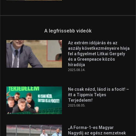
Aranyérmet nyert Szilágyi Erik
az Európa-kupán
2026.08.05.
Molnár Martin újabb dobogót
szerzett, már második a brit
Forma–3 tabelláján a
silverstone-i hétvége után
2026.08.04.
A legfrissebb videók
Az extrém időjárás és az
aszály következményeire hívja