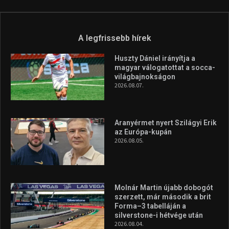
Túl a 18. X-en és rendezvények százain a Sportime Magazinnak
továbbra is a legfőbb célja, hogy a mindenki sportját minél
vonzóbbá tegye.
A rendszeres mozgás és a sport jobbá teheti az életed! Mindehhez
minden infót megtalálsz nálunk.
A legfrissebb hírek
Huszty Dániel irányítja a
magyar válogatottat a socca-
világbajnokságon
2026.08.07.