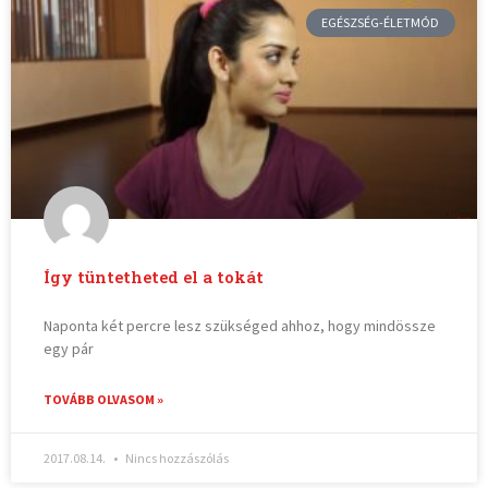
EGÉSZSÉG-ÉLETMÓD
Így tüntetheted el a tokát
Naponta két percre lesz szükséged ahhoz, hogy mindössze
egy pár
TOVÁBB OLVASOM »
2017.08.14.
Nincs hozzászólás