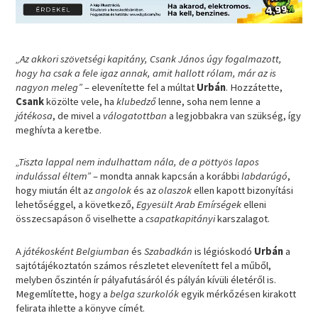
„Az akkori szövetségi kapitány, Csank János úgy fogalmazott,
hogy ha csak a fele igaz annak, amit hallott rólam, már az is
nagyon meleg”
– elevenítette fel a múltat
Urbán
. Hozzátette,
Csank
közölte vele, ha
klubedző
lenne, soha nem lenne a
játékosa
, de mivel a
válogatottban
a legjobbakra van szükség, így
meghívta a keretbe.
„Tiszta lappal nem indulhattam nála, de a pöttyös lapos
indulással éltem”
– mondta annak kapcsán a korábbi
labdarúgó
,
hogy miután élt az
angolok
és az
olaszok
ellen kapott bizonyítási
lehetőséggel, a következő,
Egyesült Arab Emírségek
elleni
összecsapáson ő viselhette a
csapatkapitányi
karszalagot.
A
játékosként Belgiumban
és
Szabadkán
is légióskodó
Urbán
a
sajtótájékoztatón számos részletet elevenített fel a műből,
melyben őszintén ír pályafutásáról és pályán kívüli életéről is.
Megemlítette, hogy a
belga szurkolók
egyik mérkőzésen kirakott
felirata ihlette a könyve címét.