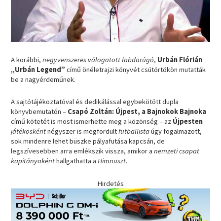
A korábbi,
negyvenszeres válogatott labdarúgó
,
Urbán Flórián
„Urbán Legend”
című önéletrajzi könyvét csütörtökön mutatták
be a nagyérdeműnek.
A sajtótájékoztatóval és dedikálással egybekötött dupla
könyvbemutatón –
Csapó Zoltán: Újpest, a Bajnokok Bajnoka
című kötetét is most ismerhette meg a közönség – az
Újpesten
játékosként
négyszer is megfordult
futballista
úgy fogalmazott,
sok mindenre lehet büszke pályafutása kapcsán, de
legszívesebben arra emlékszik vissza, amikor a
nemzeti csapat
kapitányaként
hallgathatta a
Himnuszt
.
Hirdetés