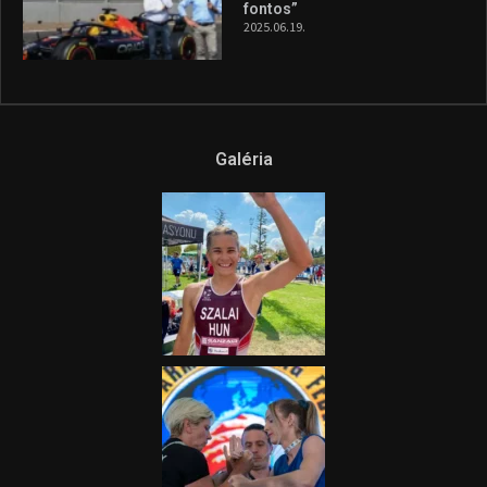
fel a figyelmet Litkai Gergely
és a Greenpeace közös
híradója
2025.08.14.
Ne csak nézd, lásd is a focit! –
itt a Tippmix Teljes
Terjedelem!
2025.08.05.
„A Forma-1-es Magyar
Nagydíj az egész nemzetnek
fontos”
2025.06.19.
Galéria