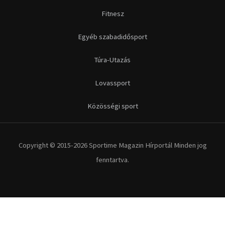
Futás
Kerékpár
Extrém Sportok
Fitnesz
Egyéb szabadidősport
Túra-Utazás
Lovassport