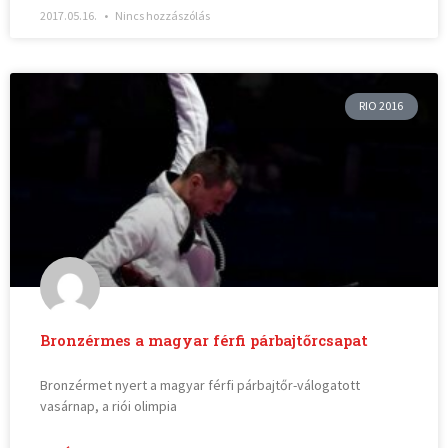
2017.05.16.
Nincs hozzászólás
RIO 2016
Bronzérmes a magyar férfi párbajtőrcsapat
Bronzérmet nyert a magyar férfi párbajtőr-válogatott
vasárnap, a riói olimpia