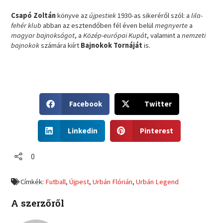
Csapó Zoltán
könyve az
újpestiek
1930-as sikeréről szól: a
lila-
fehér klub
abban az esztendőben fél éven belül
megnyerte
a
magyar bajnokságot
, a
Közép-európai Kupát
, valamint a
nemzeti
bajnokok
számára kiírt
Bajnokok Tornáját
is.
S
S
Facebook
Twitter
h
h
a
a
S
S
r
r
Linkedin
Pinterest
h
h
e
e
a
a
o
o
r
r
0
n
n
e
e
f
t
o
o
a
w
Címkék:
Futball
,
Újpest
,
Urbán Flórián
,
Urbán Legend
n
n
c
i
l
p
e
t
A szerzőről
i
i
b
t
n
n
o
e