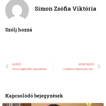
k
t
o
r
e
e
Simon Zsófia Viktória
k
d
r
i
e
n
s
t
Szólj hozzá
Előző
K
ELŐZŐ
KÖVETKEZŐ
Harcsa megküzdött a győzelemért
„Csodálatos teljesítmény volt”
Kapcsolódó bejegyzések