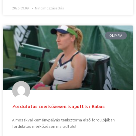
2025.09.09.
Nincs hozzászólás
OLIMPIA
Fordulatos mérkőzésen kapott ki Babos
A moszkvai keménypályás tenisztorna első fordulójában
fordulatos mérkőzésen maradt alul