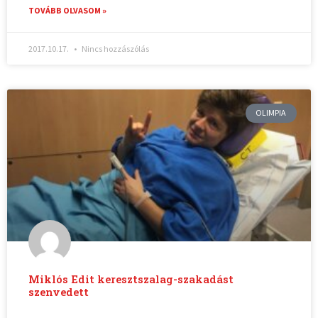
TOVÁBB OLVASOM »
2017.10.17.
Nincs hozzászólás
OLIMPIA
Miklós Edit keresztszalag-szakadást
szenvedett