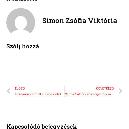
b
t
n
n
o
e
k
t
o
r
e
e
Simon Zsófia Viktória
k
d
r
i
e
n
s
t
Szólj hozzá
Előző
K
ELŐZŐ
KÖVETKEZŐ
Alonso nem veszített a lelkesedéséből
Márton Anitának az országos csúcs a célja
Kapcsolódó bejegyzések