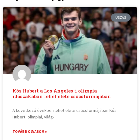
ÚSZÁS
Kós Hubert a Los Angeles-i olimpia
időszakában lehet élete csúcsformájában
A következő években lehet élete csúcsformájában Kós
Hubert, olimpiai, világ-
TOVÁBB OLVASOM »