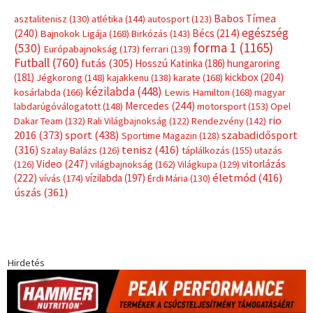
Babos Tímea
asztalitenisz
(130)
atlétika
(144)
autosport
(123)
egészség
(240)
Bécs
(214)
Bajnokok Ligája
(168)
Birkózás
(143)
forma 1
(1165)
(530)
Európabajnokság
(173)
ferrari
(139)
Futball
(760)
futás
(305)
Hosszú Katinka
(186)
hungaroring
(181)
kickbox
(204)
Jégkorong
(148)
kajakkenu
(138)
karate
(168)
kézilabda
(448)
kosárlabda
(166)
Lewis Hamilton
(168)
magyar
Mercedes
(244)
labdarúgóválogatott
(148)
motorsport
(153)
Opel
rio
Dakar Team
(132)
Rali Világbajnokság
(122)
Rendezvény
(142)
sport
(438)
2016
(373)
szabadidősport
Sportime Magazin
(128)
(316)
tenisz
(416)
Szalay Balázs
(126)
táplálkozás
(155)
utazás
Video
(247)
vitorlázás
(126)
világbajnokság
(162)
Világkupa
(129)
életmód
(416)
(222)
vívás
(174)
vízilabda
(197)
Érdi Mária
(130)
úszás
(361)
Hirdetés