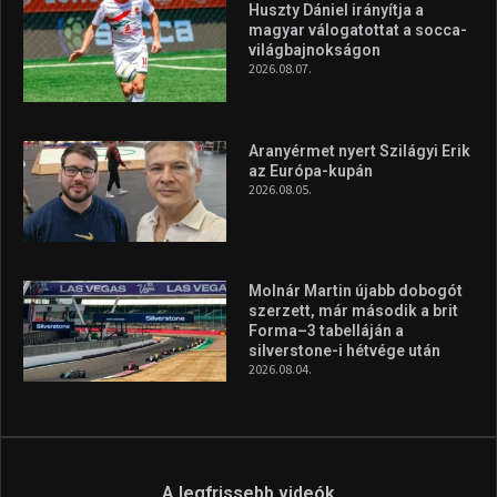
Huszty Dániel irányítja a
magyar válogatottat a socca-
világbajnokságon
2026.08.07.
Aranyérmet nyert Szilágyi Erik
az Európa-kupán
2026.08.05.
Molnár Martin újabb dobogót
szerzett, már második a brit
Forma–3 tabelláján a
silverstone-i hétvége után
2026.08.04.
A legfrissebb videók