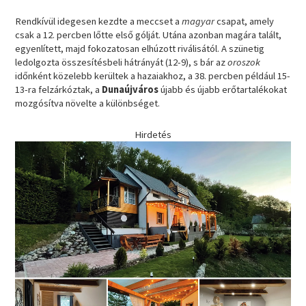
Rendkívül idegesen kezdte a meccset a
magyar
csapat, amely
csak a 12. percben lőtte első gólját. Utána azonban magára talált,
egyenlített, majd fokozatosan elhúzott riválisától. A szünetig
ledolgozta összesítésbeli hátrányát (12-9), s bár az
oroszok
időnként közelebb kerültek a hazaiakhoz, a 38. percben például 15-
13-ra felzárkóztak, a
Dunaújváros
újabb és újabb erőtartalékokat
mozgósítva növelte a különbséget.
Hirdetés