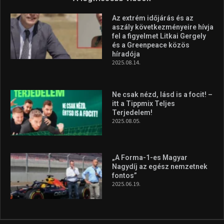
Az extrém időjárás és az
aszály következményeire hívja
fel a figyelmet Litkai Gergely
és a Greenpeace közös
híradója
2025.08.14.
Ne csak nézd, lásd is a focit! –
itt a Tippmix Teljes
Terjedelem!
2025.08.05.
„A Forma-1-es Magyar
Nagydíj az egész nemzetnek
fontos”
2025.06.19.