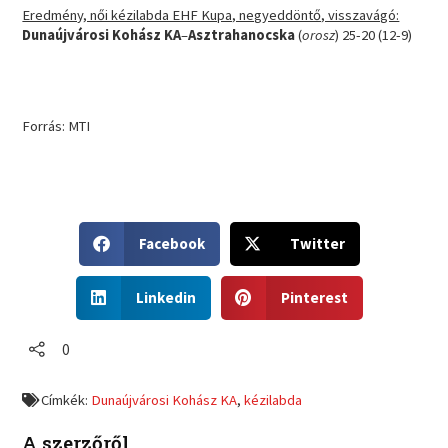
Eredmény, női kézilabda EHF Kupa, negyeddöntő, visszavágó:
Dunaújvárosi Kohász KA
–
Asztrahanocska
(
orosz
) 25-20 (12-9)
Forrás: MTI
S
S
Facebook
Twitter
h
h
a
a
S
S
r
r
Linkedin
Pinterest
h
h
e
e
a
a
o
o
r
r
0
n
n
e
e
f
t
o
o
a
w
Címkék:
Dunaújvárosi Kohász KA
,
kézilabda
n
n
c
i
l
p
e
t
A szerzőről
i
i