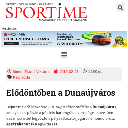
Skip
to
content
Hirdetés
Main
Menu
Simon Zsófia Viktória
2016-02-28
12:00 de.
Kézilabda
Elődöntőben a Dunaújváros
Bejutott a
női kézilabda EHF Kupa elődöntőjébe
a
Dunaújváros
,
amely hazai pályán a pénteki háromgólos vereséget követően
vasárnap öttel legyőzte a pályaválasztói jogáról lemondó
orosz
Asztrahanocska
együttesét.