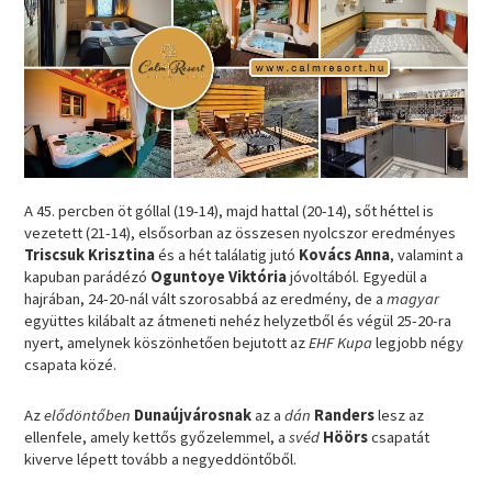
A 45. percben öt góllal (19-14), majd hattal (20-14), sőt héttel is
vezetett (21-14), elsősorban az összesen nyolcszor eredményes
Triscsuk Krisztina
és a hét találatig jutó
Kovács Anna
, valamint a
kapuban parádézó
Oguntoye Viktória
jóvoltából. Egyedül a
hajrában, 24-20-nál vált szorosabbá az eredmény, de a
magyar
együttes kilábalt az átmeneti nehéz helyzetből és végül 25-20-ra
nyert, amelynek köszönhetően bejutott az
EHF Kupa
legjobb négy
csapata közé.
Az
elődöntőben
Dunaújvárosnak
az a
dán
Randers
lesz az
ellenfele, amely kettős győzelemmel, a
svéd
Höörs
csapatát
kiverve lépett tovább a negyeddöntőből.