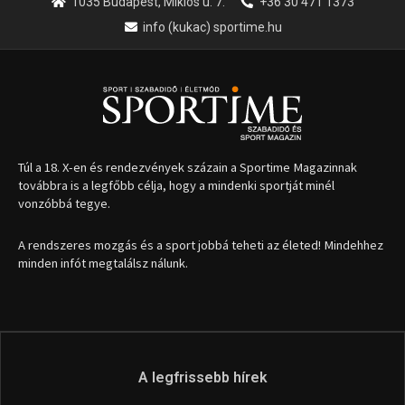
1035 Budapest, Miklós u. 7.
+36 30 471 1373
info (kukac) sportime.hu
Túl a 18. X-en és rendezvények százain a Sportime Magazinnak
továbbra is a legfőbb célja, hogy a mindenki sportját minél
vonzóbbá tegye.
A rendszeres mozgás és a sport jobbá teheti az életed! Mindehhez
minden infót megtalálsz nálunk.
A legfrissebb hírek