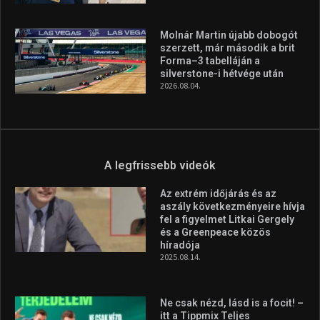
Molnár Martin újabb dobogót
szerzett, már második a brit
Forma–3 tabelláján a
silverstone-i hétvége után
2026.08.04.
A legfrissebb videók
Az extrém időjárás és az
aszály következményeire hívja
fel a figyelmet Litkai Gergely
és a Greenpeace közös
híradója
2025.08.14.
Ne csak nézd, lásd is a focit! –
itt a Tippmix Teljes