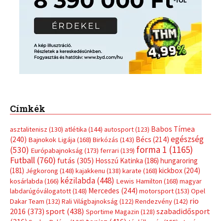
Címkék
Babos Tímea
asztalitenisz
(130)
atlétika
(144)
autosport
(123)
egészség
(240)
Bécs
(214)
Bajnokok Ligája
(168)
Birkózás
(143)
forma 1
(1165)
(530)
Európabajnokság
(173)
ferrari
(139)
Futball
(760)
futás
(305)
Hosszú Katinka
(186)
hungaroring
(181)
kickbox
(204)
Jégkorong
(148)
kajakkenu
(138)
karate
(168)
kézilabda
(448)
kosárlabda
(166)
Lewis Hamilton
(168)
magyar
Mercedes
(244)
labdarúgóválogatott
(148)
motorsport
(153)
Opel
rio
Dakar Team
(132)
Rali Világbajnokság
(122)
Rendezvény
(142)
sport
(438)
2016
(373)
szabadidősport
Sportime Magazin
(128)