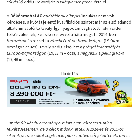
súlylökő
eddigi rekordjait is
világversenyeken
érte el.
A
Békéscsabai AC
atlétájának olimpiai
indulása nem volt
kérdéses, a kvótát jelentő kvalifikációs szintet már az első adandó
alkalommal elérte tavaly. Így nyugodtan vághatott neki az idei
felkészülésnek, két sikeres évvel a háta mögött: 2014-ben
bronzérmet
szerzett a
zürichi Európa-bajnokságon
(19,04 m –
országos csúcs), tavaly pedig első lett a
prágai fedettpályás
Európa-bajnokságon
(19,23 m – ocs), s
negyedik
a
pekingi vb
-n
(19,48 m – ocs).
Hirdetés
„Az elmúlt két év eredményei miatt nem változtattunk a
felkészülésemen, de a célok mások lettek. A 2014-es és 2015-ös
sikerek persze sokat segítenek, plusz motivációt jelentenek, ám az