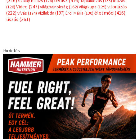
(316)
tenisz
(416)
Szalay Balázs
(126)
táplálkozás
(155)
utazás
Video
(247)
vitorlázás
(126)
világbajnokság
(162)
Világkupa
(129)
életmód
(416)
(222)
vívás
(174)
vízilabda
(197)
Érdi Mária
(130)
úszás
(361)
Hirdetés