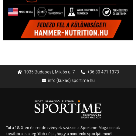
1035 Budapest, Miklós u. 7.
+36 30 471 1373
info (kukac) sportime.hu
Túl a 18. X-en és rendezvények százain a Sportime Magazinnak
továbbra is a legfőbb célja, hogy a mindenki sportját minél