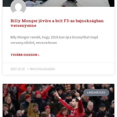
Billy Monger jövőre a brit F3-as bajnokságban
versenyezne
Billy Monger reméli, hogy 2018-ban újra bizonyíthat majd
versenyzőként, nevezetesen
TOVÁBB OLVASOM »
2017.12.13.
Nincs hozzászólás
LABDARÚGÁS