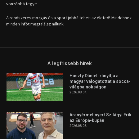
vonzóbbá tegye.
A rendszeres mozgás és a sport jobbá teheti az életed! Mindehhez
minden infót megtalálsz nálunk.
A legfrissebb hírek
Huszty Dániel irányítja a
magyar válogatottat a socca-
világbajnokságon
2026.08.07.
Aranyérmet nyert Szilágyi Erik
az Európa-kupán
2026.08.05.