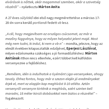
elvárások is nőttek, akár magammal szemben, akár a szövetség
részéről”
– nyilatkozta
Márton Anita
.
A 27 éves
súlylökő
idei első nagy megmérettetése a március 17-
20-én sorra kerülő
portlandi
fedett
vb
lesz.
„A cél, hogy megjavítsam az országos csúcsomat, az már a
mezőny függvénye, hogy ez milyen helyezést jelent majd. Most
még nem tudni, ki indul, ki nem a vb-n”
– mondta, jelezve, hogy az
elmúlt években kitapasztalták edzőjével,
Eperjesi Lászlóval
,
milyen edzésmunka szükséges a jó formaidőzítéshez.
Márton
Anitának
itthon nincs ellenfele, ezért többet kell külföldön
versenyeznie a fejlődéshez.
„Remélem, idén is indulhatok a Gyémánt Liga-versenyeken, ahogy
tavaly. Ehhez fontos, hogy már a szezon elején jó eredményeket
érjek el, mert ez alapján kap meghívást 8-10 atléta. Aztán
versenyről versenyre történik a meghívás, ezért szinten kell
maradni, 18 méter körüli dobásokkal nem biztos a részvétel”
–
fogalmazott.