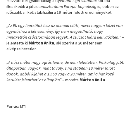
Hozzátette: gyakorlatilag a
Gyémánt Liga-viadalok
sorába
illeszkedik a júliusi
amszterdami Európa-bajnokság
is, ebben az
időszakban kell stabilizálni a 19 méter fölötti eredményeket.
„Az Eb egy lépcsőfok lesz az olimpia előtt, mivel nagyon közel van
egymáshoz a két esemény, így nem megoldható, hogy
mindkettőn csúcsformában legyek. A csúcsot Rióra kell időzíteni”
–
jelentette ki
Márton Anita
, aki szerint a 20 méter sem
elképzelhetetlen.
„A húsz méter nagy ugrás lenne, de nem lehetetlen. Fizikailag jobb
állapotban vagyok, mint tavaly, s ha stabilan 19 méter fölött
dobok, abból kijöhet a 19,50 vagy a 20 méter, ami a hat közé
kerülést jelentheti az olimpián”
– mondta
Márton Anita
.
Forrás: MTI