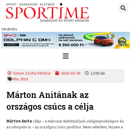
Skip
to
content
Hirdetés
Main
Menu
Simon Zsófia Viktória
2016-02-29
12:00 de.
Rio 2016
Márton Anitának az
országos csúcs a célja
Márton Anita
célja – a márciusi
fedettpályás világbajnokságon
és
az
olimpián
is – az
országos csúcs javítása
. Nem véletlen, hiszen a