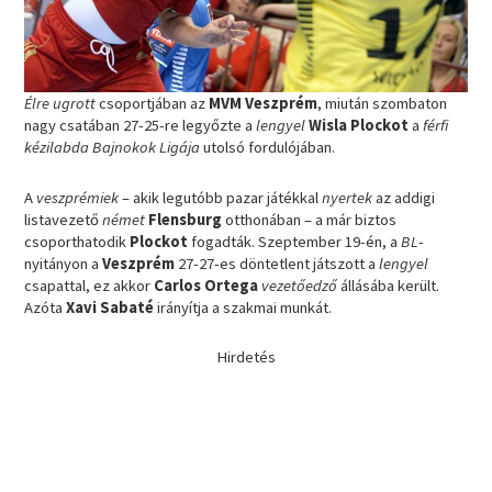
Élre ugrott
csoportjában az
MVM Veszprém
, miután szombaton
nagy csatában 27-25-re legyőzte a
lengyel
Wisla Plockot
a
férfi
kézilabda Bajnokok Ligája
utolsó fordulójában.
A
veszprémiek
– akik legutóbb pazar játékkal
nyertek
az addigi
listavezető
német
Flensburg
otthonában – a már biztos
csoporthatodik
Plockot
fogadták. Szeptember 19-én, a
BL
-
nyitányon a
Veszprém
27-27-es döntetlent játszott a
lengyel
csapattal, ez akkor
Carlos Ortega
vezetőedző
állásába került.
Azóta
Xavi Sabaté
irányítja a szakmai munkát.
Hirdetés