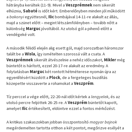
hátrányba kerültek (11-9). Mivel a
Veszprémnek
nem sikerült
elhúznia,
Sabaté
is időt kért. Emberelőnyben minden jól működött
a
bakonyi
együttesnél,
Ilic
bombájával 14-11-re alakult az állás,
majd a szünet előtt – megint létszámfölényben – tovább nőtt a
különbség
Marguc
jóvoltából. Az utolsó gól a pihenő előtt a
vendégeké volt.
A második félidő elején alig esett gól, majd sorozatban háromszor
talált be a
Wisla
, így ismételten szorossá vált a csata. A
Veszprémnek
sikerült átvészelnie a nehéz időszakot,
Mikler
még
büntetőt is hárított, ezzel 20-17-re alakult az eredmény. A
folytatásban
Marguc
két rontott hétméterese nyomán újra az
egyenlítésért küzdött a
Plock
, de a fergeteges buzdítás
közepette visszaverte a rohamokat a
Veszprém
.
Tíz perccel a vége előtt, 22-20-nál időt kértek a
lengyelek
, és az
utolsó percre feljöttek 26-25-re. A
Veszprém
büntetőt kapott,
amelyet
Ilic
értékesített, eldöntve ezzel a fontos mérkőzést.
A kritikus szakaszokban jobban összpontosító
magyar bajnok
megérdemelten tartotta otthon a két pontot, megőrizve esélyét a