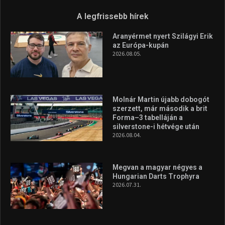
A legfrissebb hírek
Aranyérmet nyert Szilágyi Erik
az Európa-kupán
2026.08.05.
Molnár Martin újabb dobogót
szerzett, már második a brit
Forma–3 tabelláján a
silverstone-i hétvége után
2026.08.04.
Megvan a magyar négyes a
Hungarian Darts Trophyra
2026.07.31.