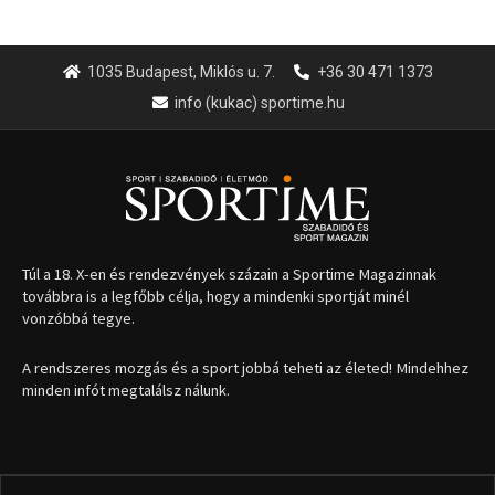
1035 Budapest, Miklós u. 7.
+36 30 471 1373
info (kukac) sportime.hu
Túl a 18. X-en és rendezvények százain a Sportime Magazinnak
továbbra is a legfőbb célja, hogy a mindenki sportját minél
vonzóbbá tegye.
A rendszeres mozgás és a sport jobbá teheti az életed! Mindehhez
minden infót megtalálsz nálunk.