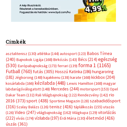
Címkék
Babos Tímea
asztalitenisz
(130)
atlétika
(144)
autosport
(123)
egészség
(240)
Bécs
(214)
Bajnokok Ligája
(168)
Birkózás
(143)
forma 1
(1165)
(530)
Európabajnokság
(173)
ferrari
(139)
Futball
(760)
futás
(305)
Hosszú Katinka
(186)
hungaroring
(181)
kickbox
(204)
Jégkorong
(148)
kajakkenu
(138)
karate
(168)
kézilabda
(448)
kosárlabda
(166)
Lewis Hamilton
(168)
magyar
Mercedes
(244)
labdarúgóválogatott
(148)
motorsport
(153)
Opel
rio
Dakar Team
(132)
Rali Világbajnokság
(122)
Rendezvény
(142)
sport
(438)
2016
(373)
szabadidősport
Sportime Magazin
(128)
(316)
tenisz
(416)
Szalay Balázs
(126)
táplálkozás
(155)
utazás
Video
(247)
vitorlázás
(126)
világbajnokság
(162)
Világkupa
(129)
életmód
(416)
(222)
vívás
(174)
vízilabda
(197)
Érdi Mária
(130)
úszás
(361)