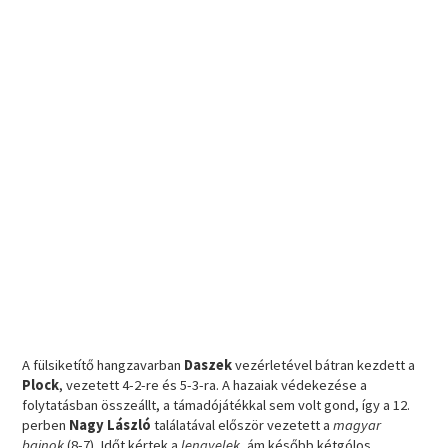
A fülsiketítő hangzavarban
Daszek
vezérletével bátran kezdett a
Plock
, vezetett 4-2-re és 5-3-ra. A hazaiak védekezése a
folytatásban összeállt, a támadójátékkal sem volt gond, így a 12.
perben
Nagy László
találatával először vezetett a
magyar
bajnok
(8-7). Időt kértek a
lengyelek
, ám később kétgólos