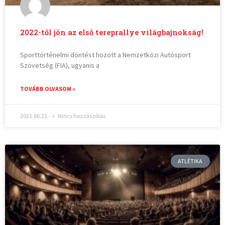
2022-től jön az első tereprallye világbajnokság!
Sporttörténelmi döntést hozott a Nemzetközi Autósport
Szövetség (FIA), ugyanis a
TOVÁBB OLVASOM »
2021.06.21.
Nincs hozzászólás
ATLÉTIKA