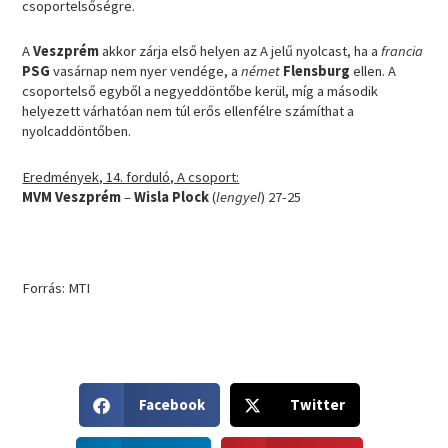
csoportelsőségre.
A
Veszprém
akkor zárja első helyen az A jelű nyolcast, ha a
francia
PSG
vasárnap nem nyer vendége, a
német
Flensburg
ellen. A
csoportelső egyből a negyeddöntőbe kerül, míg a második
helyezett várhatóan nem túl erős ellenfélre számíthat a
nyolcaddöntőben.
Eredmények, 14. forduló, A csoport:
MVM Veszprém
–
Wisla Plock
(
lengyel
) 27-25
Forrás: MTI
S
S
Facebook
Twitter
h
h
a
a
S
S