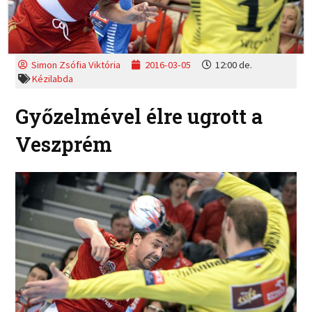
Simon Zsófia Viktória
2016-03-05
12:00 de.
Kézilabda
Győzelmével élre ugrott a
Veszprém