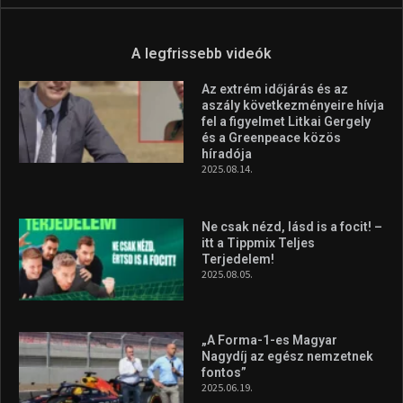
A legfrissebb videók
Az extrém időjárás és az
aszály következményeire hívja
fel a figyelmet Litkai Gergely
és a Greenpeace közös
híradója
2025.08.14.
Ne csak nézd, lásd is a focit! –
itt a Tippmix Teljes
Terjedelem!
2025.08.05.
„A Forma-1-es Magyar
Nagydíj az egész nemzetnek
fontos”
2025.06.19.