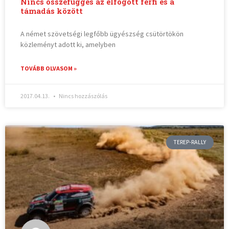
Nincs összefüggés az elfogott férfi és a
támadás között
A német szövetségi legfőbb ügyészség csütörtökön
közleményt adott ki, amelyben
TOVÁBB OLVASOM »
2017.04.13.
Nincs hozzászólás
TEREP-RALLY