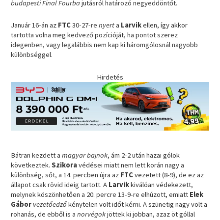
budapesti Final Fourba
jutásról határozó negyeddöntőt.
Január 16-án az
FTC
30-27-re
nyert
a
Larvik
ellen, így akkor
tartotta volna meg kedvező pozícióját, ha pontot szerez
idegenben, vagy legalábbis nem kap ki háromgólosnál nagyobb
különbséggel.
Hirdetés
Bátran kezdett a
magyar bajnok
, ám 2-2 után hazai gólok
következtek.
Szikora
védései miatt nem lett korán nagy a
különbség, sőt, a 14. percben újra az
FTC
vezetett (8-9), de ez az
állapot csak rövid ideig tartott. A
Larvik
kiválóan védekezett,
melynek köszönhetően a 20. percre 13-9-re elhúzott, emiatt
Elek
Gábor
vezetőedző
kénytelen volt időt kérni. A szünetig nagy volt a
rohanás, de ebből is a
norvégok
jöttek ki jobban, azaz öt góllal