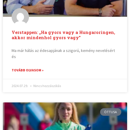
Verstappen: „Ha gyors vagy a Hungaroringen,
akkor mindenhol gyors vagy”
Ma már hálás az édesapjának a szigorú, kemény nevelésért
és
TOVÁBB OLVASOM »
2024.07.29.
Nincs hozzászólás
ÖTTUSA