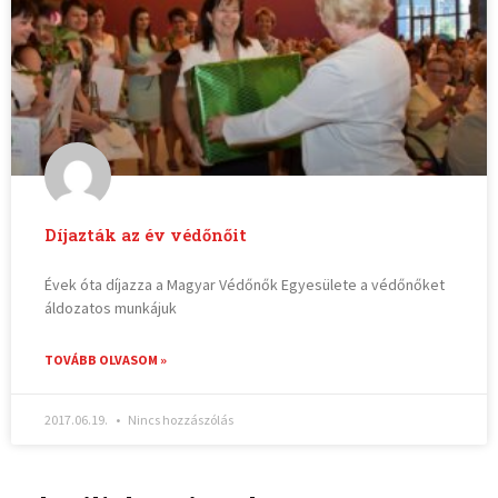
Díjazták az év védőnőit
Évek óta díjazza a Magyar Védőnők Egyesülete a védőnőket
áldozatos munkájuk
TOVÁBB OLVASOM »
2017.06.19.
Nincs hozzászólás