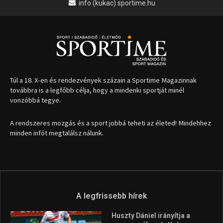
1035 Budapest, Miklós u. 7.
+36 30 471 1373
info (kukac) sportime.hu
Túl a 18. X-en és rendezvények százain a Sportime Magazinnak