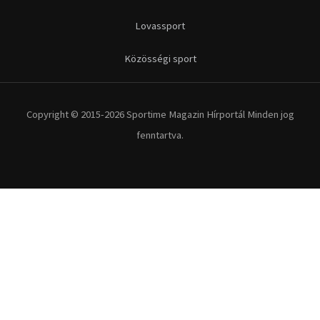
Futás
Kerékpár
Extrém Sportok
Fitnesz
Egyéb szabadidősport
Túra-Utazás
Lovassport
Közösségi sport
Copyright © 2015-2026 Sportime Magazin Hírportál Minden jog