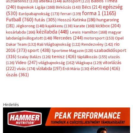
Címkék
Babos Tímea
asztalitenisz
(130)
atlétika
(144)
autosport
(123)
egészség
(240)
Bécs
(214)
Bajnokok Ligája
(168)
Birkózás
(143)
forma 1
(1165)
(530)
Európabajnokság
(173)
ferrari
(139)
Futball
(760)
futás
(305)
Hosszú Katinka
(186)
hungaroring
(181)
kickbox
(204)
Jégkorong
(148)
kajakkenu
(138)
karate
(168)
kézilabda
(448)
kosárlabda
(166)
Lewis Hamilton
(168)
magyar
Mercedes
(244)
labdarúgóválogatott
(148)
motorsport
(153)
Opel
rio
Dakar Team
(132)
Rali Világbajnokság
(122)
Rendezvény
(142)
sport
(438)
2016
(373)
szabadidősport
Sportime Magazin
(128)