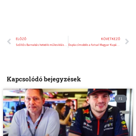
Előző
K
ELŐZŐ
KÖVETKEZŐ
Szőllős Barnabás hetedik műlesiklásban
Dupla címvédés a futsal Magyar Kupában
Kapcsolódó bejegyzések
F1