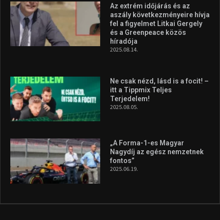
Molnár Martin újabb dobogót
szerzett, már második a brit
Forma–3 tabelláján a
silverstone-i hétvége után
2026.08.04.
A legfrissebb videók
Az extrém időjárás és az
aszály következményeire hívja
fel a figyelmet Litkai Gergely
és a Greenpeace közös
híradója
2025.08.14.
Ne csak nézd, lásd is a focit! –