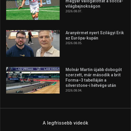
továbbra is a legfőbb célja, hogy a mindenki sportját minél
vonzóbbá tegye.
A rendszeres mozgás és a sport jobbá teheti az életed! Mindehhez
minden infót megtalálsz nálunk.
A legfrissebb hírek
Huszty Dániel irányítja a
magyar válogatottat a socca-
világbajnokságon
2026.08.07.
Aranyérmet nyert Szilágyi Erik
az Európa-kupán
2026.08.05.