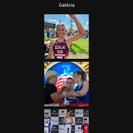
itt a Tippmix Teljes
Terjedelem!
2025.08.05.
„A Forma-1-es Magyar
Nagydíj az egész nemzetnek
fontos”
2025.06.19.
Galéria