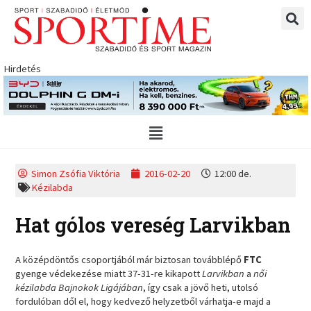
Skip
to
content
Hirdetés
Main
Menu
Simon Zsófia Viktória
2016-02-20
12:00 de.
Kézilabda
Hat gólos vereség Larvikban
A középdöntős csoportjából már biztosan továbblépő
FTC
gyenge védekezése miatt 37-31-re kikapott
Larvikban
a
női
kézilabda Bajnokok Ligájában
, így csak a jövő heti, utolsó
fordulóban dől el, hogy kedvező helyzetből várhatja-e majd a