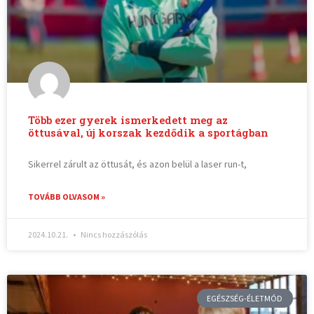
Több ezer gyerek ismerkedett meg az
öttusával, új korszak kezdődik a sportágban
Sikerrel zárult az öttusát, és azon belül a laser run-t,
TOVÁBB OLVASOM »
2024.10.21.
Nincs hozzászólás
EGÉSZSÉG-ÉLETMÓD