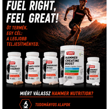
(316)
tenisz
(416)
Szalay Balázs
(126)
táplálkozás
(155)
utazás
Video
(247)
vitorlázás
(126)
világbajnokság
(162)
Világkupa
(129)
életmód
(416)
(222)
vívás
(174)
vízilabda
(197)
Érdi Mária
(130)
úszás
(361)
Hirdetés