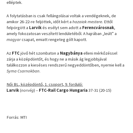
elléptek.
A folytatásban is csak fellángolásai voltak a vendégeknek, de
amikor 26-22-re feljöttek, időt kért a
hazaiak mestere
. Ettől
felpörgött a
Larvik
és esélyt sem adott a
Ferencvárosnak
,
amely fokozatosan veszített lendületéből. A hajrában „leült” a
magyar
csapat, emiatt rengeteg gólt kapott.
Az
FTC
jövő hét szombaton a
Nagybánya
elleni mérkőzéssel
zárja a középdöntőt, és hogy ne a másik ág legjobbjával
találkozzon a kieséses rendszerű negyeddöntőben, nyernie kell a
Syma Csarnokban
.
Női BL, középdöntő, 1. csoport, 9. forduló:
Larvik
(
norvég
) –
FTC-Rail Cargo Hungaria
37-31 (20-15)
Forrás: MTI