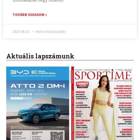
Szlovákiában négy futamot
TOVÁBB OLVASOM »
2023.06.13.
Nincs hozzászólás
Aktuális lapszámunk