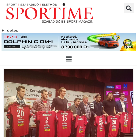
Skip
to
content
Hirdetés
Main
Menu