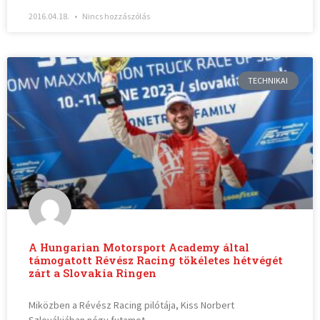
2016.04.18.
Nincs hozzászólás
TECHNIKAI
A Hungarian Motorsport Academy által
támogatott Révész Racing tökéletes hétvégét
zárt a Slovakia Ringen
Miközben a Révész Racing pilótája, Kiss Norbert