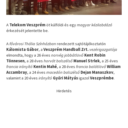
A
Telekom Veszprém
öt külföldi és egy
magyar kézilabdázó
érkezését jelentette be.
A
fővárosi Thália Színházban
rendezett sajtótájékoztatón
Kálomista Gábor
, a
Veszprém Handball Zrt.
vezérigazgatója
elmondta, hogy a 26 éves
norvég jobbátlövő
Kent Robin
Tönnesen
, a 28 éves
horvát balszélső
Manuel Strlek
, a 25 éves
francia irányító
Kentin Mahé
, a 28 éves
francia balátlövő
William
Accambray
, a 24 éves
macedón balszélső
Dejan Manaszkov
,
valamint a 20 éves
irányító
Győri Mátyás
igazol
Veszprémbe
.
Hirdetés