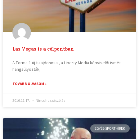
Las Vegas is a célpontban
A Forma-1 új tulajdonosai, a Liberty Media képviselői ismét
hangsúlyozták,
TOVÁBB OLVASOM »
2016.11.17.
Nincs hozzászólás
EGYÉB SPORTHÍREK