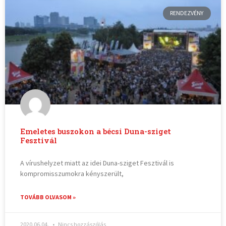
RENDEZVÉNY
Emeletes buszokon a bécsi Duna-sziget
Fesztivál
A vírushelyzet miatt az idei Duna-sziget Fesztivál is
kompromisszumokra kényszerült,
TOVÁBB OLVASOM »
2020.06.04.
Nincs hozzászólás