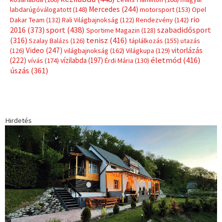
Mercedes
(244)
labdarúgóválogatott
(148)
motorsport
(153)
Opel
rio
Dakar Team
(132)
Rali Világbajnokság
(122)
Rendezvény
(142)
sport
(438)
2016
(373)
szabadidősport
Sportime Magazin
(128)
(316)
tenisz
(416)
Szalay Balázs
(126)
táplálkozás
(155)
utazás
Video
(247)
vitorlázás
(126)
világbajnokság
(162)
Világkupa
(129)
életmód
(416)
(222)
vívás
(174)
vízilabda
(197)
Érdi Mária
(130)
úszás
(361)
Hirdetés