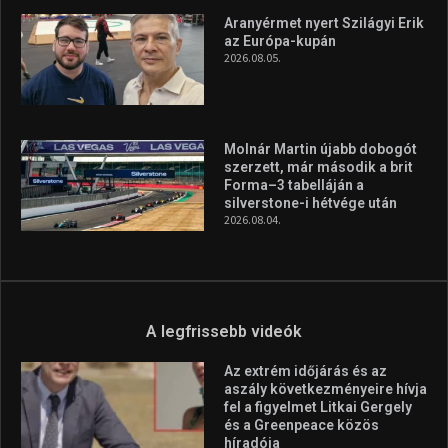
Aranyérmet nyert Szilágyi Erik
az Európa-kupán
2026.08.05.
Molnár Martin újabb dobogót
szerzett, már második a brit
Forma–3 tabelláján a
silverstone-i hétvége után
2026.08.04.
A legfrissebb videók
Az extrém időjárás és az
aszály következményeire hívja
fel a figyelmet Litkai Gergely
és a Greenpeace közös
híradója