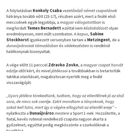
A folytatásban
Konkoly Csaba
vezetőedző német csapatának
hátránya tovább nőtt (23-17), részben azért, mert a finálé első
meccsének egyik legjobbja, a
magyar válogatottban
is
megfordult
Temes Bernadett
ezúttal nem
kézilabdázott
olyan
eredményesen, mint múlt szombaton. A
kapus
,
Sabine
Stockhorst
igyekezett versenyben tartani a
Metzingent
, de a
dunaújvárosiak
támadásban
és
védekezésben
is rendkívül
hatékonynak bizonyultak.
A vége előtt 11 perccel
Zdravko Zovko
, a
magyar csapat horvát
edzője
időt kért, és mivel
játékosai
a továbbiakban is betartották
taktikai utasításait, magabiztosan nyerték meg a finálé
visszavágóját.
„Gyors játékra törekedtünk, tudtam, hogy az ellenfélnek jó az első
sora, de nincs sok cseréje. Ezért mondtam a lányoknak, hogy
sokat kell futni, mert így a végére elfogyhat az ellenfél ereje”
–
nyilatkozta a
Dunaújváros
mestere
a Sport 1-nek. Hozzátette, a
fiatal, kevés rutinnal rendelkező csapata nagyon akarta a
győzelmet, egyúttal pedig megköszönte a szurkolóknak a
buzdítást.