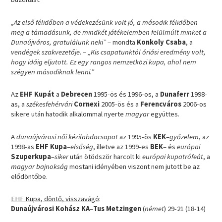
„Az első félidőben a védekezésünk volt jó, a második félidőben
meg a támadásunk, de mindkét játékelemben felülmúlt minket a
Dunaújváros, gratulálunk neki”
– mondta
Konkoly Csaba
, a
vendégek szakvezetője
. –
„Kis csapatunktól óriási eredmény volt,
hogy idáig eljutott. Ez egy rangos nemzetközi kupa, ahol nem
szégyen másodiknak lenni.”
Az
EHF Kupát
a
Debrecen
1995-ös és 1996-os, a
Dunaferr
1998-
as, a
székesfehérvári
Cornexi
2005-ös és a
Ferencváros
2006-os
sikere után hatodik alkalommal nyerte
magyar
együttes.
A
dunaújvárosi női kézilabdacsapat
az 1995-ös
KEK
–
győzelem
, az
1998-as
EHF Kupa
–
elsőség
, illetve az 1999-es
BEK
– és
európai
Szuperkupa
–
siker
után ötödször harcolt ki
európai kupatrófeát
, a
magyar bajnokság
mostani idényében viszont nem jutott be az
elődöntőbe.
EHF Kupa, döntő, visszavágó
:
Dunaújvárosi Kohász KA
–
Tus Metzingen
(
német
) 29-21 (18-14)