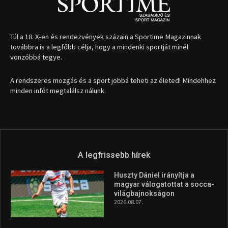
Túl a 18. X-en és rendezvények százain a Sportime Magazinnak
továbbra is a legfőbb célja, hogy a mindenki sportját minél
vonzóbbá tegye.
A rendszeres mozgás és a sport jobbá teheti az életed! Mindehhez
minden infót megtalálsz nálunk.
A legfrissebb hírek
Huszty Dániel irányítja a
magyar válogatottat a socca-
világbajnokságon
2026.08.07.