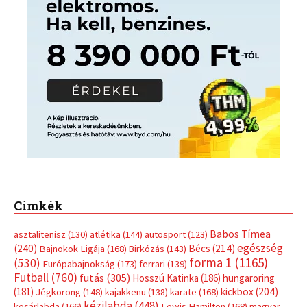
Címkék
Babos Tímea
asztalitenisz
(130)
atlétika
(144)
autosport
(123)
egészség
(240)
Bécs
(214)
Bajnokok Ligája
(168)
Birkózás
(143)
forma 1
(1165)
(530)
Európabajnokság
(173)
ferrari
(139)
Futball
(760)
futás
(305)
Hosszú Katinka
(186)
hungaroring
(181)
kickbox
(204)
Jégkorong
(148)
kajakkenu
(138)
karate
(168)
kézilabda
(448)
kosárlabda
(166)
Lewis Hamilton
(168)
magyar