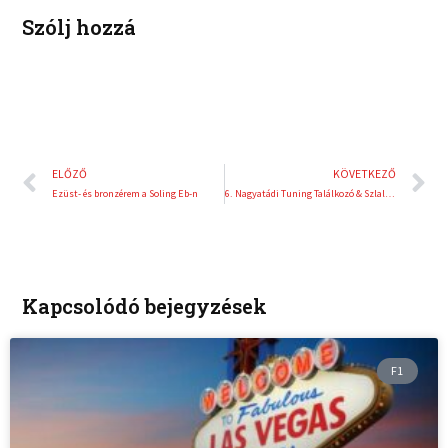
Szólj hozzá
Előző
K
ELŐZŐ
KÖVETKEZŐ
Ezüst- és bronzérem a Soling Eb-n
6. Nagyatádi Tuning Találkozó & Szlalom Verseny
Kapcsolódó bejegyzések
F1