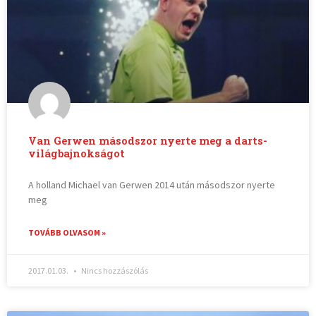
Van Gerwen másodszor nyerte meg a darts-
világbajnokságot
A holland Michael van Gerwen 2014 után másodszor nyerte
meg
TOVÁBB OLVASOM »
2017.01.03.
Nincs hozzászólás