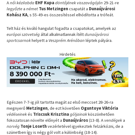
A
női kézilabda
EHF Kupa
döntőjének visszavágóján
29-21-re
legyőzte
a
német
Tus Metzingen
csapatát a
Dunaújvárosi
Kohász KA
, s 55-49-es összesítéssel elhódította a trófeát.
Telt ház és kiváló hangulat fogadta a csapatokat, amelyek az
európai szövetség
által alkalmatlannak ítélt
dunaújvárosi
sportcsarnok
helyett a
Veszprém Arénában
léptek pályára.
Hirdetés
Egészen 7-7-ig jól tartotta magát az első meccset 28-26-ra
megnyerő
Metzingen
, de ezt követően
Oguntoye Viktória
védéseinek
és
Triscsuk Krisztina
góljainak
köszönhetően
fokozatosan növelte előnyét a
Dunaújváros
(13-8). A
vendégek
a
norvég
Tonje Loseth
vezérletével igyekeztek felzárkózni, de a
szünetben így is négy gól volt a különbség (18-14).