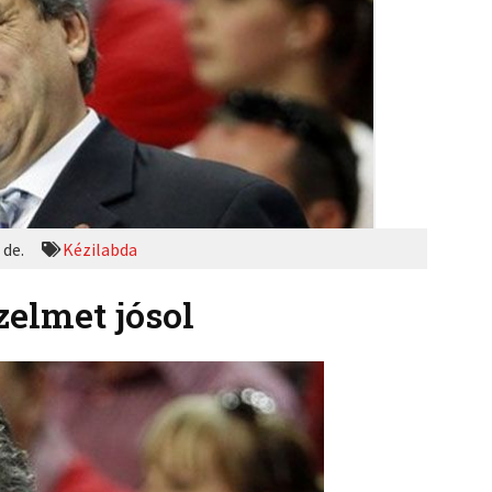
 de.
Kézilabda
elmet jósol