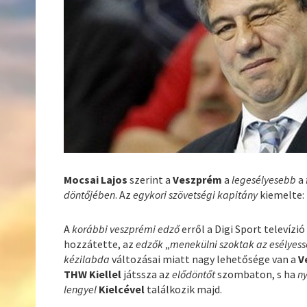
Mocsai Lajos
szerint a
Veszprém
a
legesélyesebb
a
döntőjében
. Az
egykori szövetségi kapitány
kiemelte: 
A
korábbi veszprémi edző
erről a Digi Sport televízi
hozzátette, az
edzők
„
menekülni szoktak az esélyess
kézilabda
változásai miatt nagy lehetősége van a
V
THW Kiellel
játssza az
elődöntőt
szombaton, s ha
n
lengyel
Kielcével
találkozik majd.