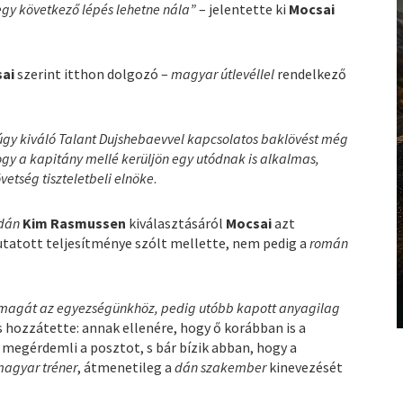
egy következő lépés lehetne nála”
– jelentette ki
Mocsai
ai
szerint itthon dolgozó –
magyar útlevéllel
rendelkező
múgy kiváló Talant Dujshebaevvel kapcsolatos baklövést még
ogy a kapitány mellé kerüljön egy utódnak is alkalmas,
vetség tiszteletbeli elnöke
.
dán
Kim Rasmussen
kiválasztásáról
Mocsai
azt
tatott teljesítménye szólt mellette, nem pedig a
román
ta magát az egyezségünkhöz, pedig utóbb kapott anyagilag
 s hozzátette: annak ellenére, hogy ő korábban is a
megérdemli a posztot, s bár bízik abban, hogy a
agyar tréner
, átmenetileg a
dán szakember
kinevezését