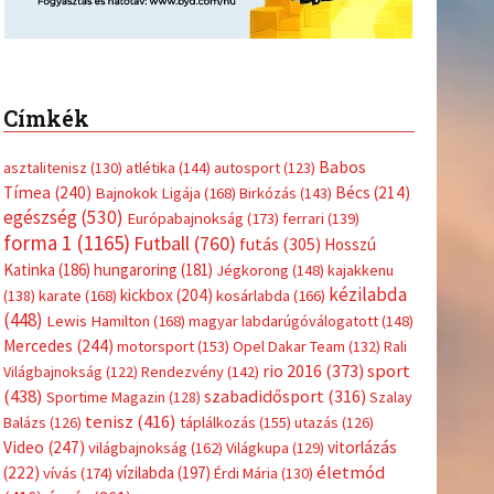
Címkék
Babos
asztalitenisz
(130)
atlétika
(144)
autosport
(123)
Tímea
(240)
Bécs
(214)
Bajnokok Ligája
(168)
Birkózás
(143)
egészség
(530)
Európabajnokság
(173)
ferrari
(139)
forma 1
(1165)
Futball
(760)
futás
(305)
Hosszú
Katinka
(186)
hungaroring
(181)
Jégkorong
(148)
kajakkenu
kézilabda
kickbox
(204)
(138)
karate
(168)
kosárlabda
(166)
(448)
Lewis Hamilton
(168)
magyar labdarúgóválogatott
(148)
Mercedes
(244)
motorsport
(153)
Opel Dakar Team
(132)
Rali
sport
rio 2016
(373)
Világbajnokság
(122)
Rendezvény
(142)
(438)
szabadidősport
(316)
Sportime Magazin
(128)
Szalay
tenisz
(416)
Balázs
(126)
táplálkozás
(155)
utazás
(126)
Video
(247)
vitorlázás
világbajnokság
(162)
Világkupa
(129)
életmód
(222)
vívás
(174)
vízilabda
(197)
Érdi Mária
(130)