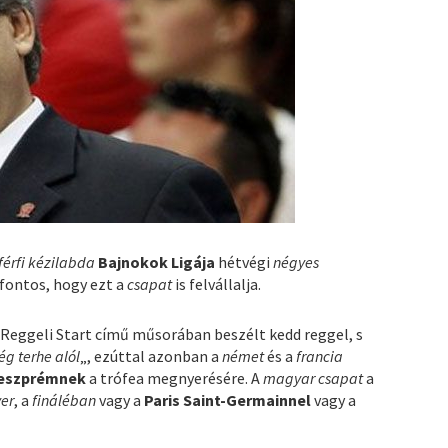
férfi kézilabda
Bajnokok Ligája
hétvégi
négyes
fontos, hogy ezt a
csapat
is felvállalja.
ó Reggeli Start című műsorában beszélt kedd reggel, s
ég terhe alól
„, ezúttal azonban a
német
és a
francia
eszprémnek
a trófea megnyerésére. A
magyar csapat
a
yer
, a
fináléban
vagy a
Paris Saint-Germainnel
vagy a