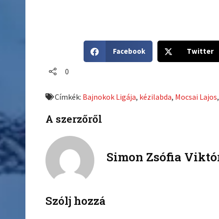
S
S
Facebook
Twitter
h
h
a
a
0
r
r
e
e
Címkék:
Bajnokok Ligája
,
kézilabda
,
Mocsai Lajos
o
o
n
n
A szerzőről
f
t
a
w
c
i
Simon Zsófia Viktó
e
t
b
t
o
e
o
r
k
Szólj hozzá