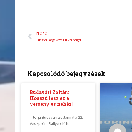
Előző
ELŐZŐ
Ericsson megelőzte Hülkenberget
Kapcsolódó bejegyzések
Budavári Zoltán:
Hosszú lesz ez a
verseny és nehéz!
Interjú Budavári Zoltánnal a 22.
Veszprém Rallye előtt.