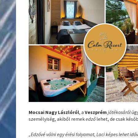
Mocsai Nagy Lászlóról
, a
Veszprém
játékosáról
úgy
személyiség, akiből remek
edző
lehet, de csak késő
„Edzővé válni egy érési folyamat, Laci képes lehet id