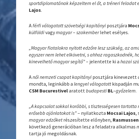
sportdiplomatának képzeltem el őt, a tréneri feladat 
Lajos
.
A
férfi válogatott szövetségi kapitányi
posztjára
Mocs
külföldi
vagy
magyar
–
szakember
lehet esélyes.
„Magyar fiatalokra nyitott edzőre lesz szükség, az a
egyszer nem lehet elkövetni, s ahhoz ragaszkodnék, h
kinevelhető magyar segítő”
– jelentette ki a
hazai szö
A
női nemzeti csapat kapitányi
posztjára kinevezett
mondta, leginkább a
lengyel válogatott
kispadján mu
CSM Bucurestivel
aratott
budapesti
BL
–
győzelem
.
„A kapcsolat sokkal korábbi, s tisztességesen tartot
erősebb ajánlatokat is”
– nyilatkozta
Mocsai Lajos
,
magyar edzőket
részesítette előnyben,
Rasmussen
következő generációban lesz a feladatra alkalmas
m
tartja jó megoldásnak.