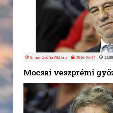
Simon Zsófia Viktória
2016-05-24
12:00
Mocsai veszprémi győz