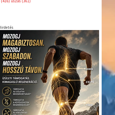
(416)
úszás
(361)
Hirdetés