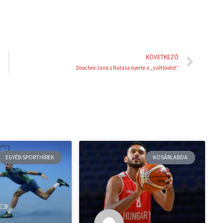
Köve
KÖVETKEZŐ
Douchev-Janics Natasa nyerte a „szétlövést”
EGYÉB SPORTHÍREK
KOSÁRLABDA