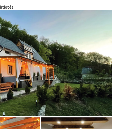
irdetés