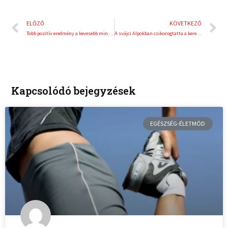
Előző
K
ELŐZŐ
KÖVETKEZŐ
Több pozitív eredmény a kevesebb mintavétel ellenére
A svájci Alpokban csikorogtatta a kerekeit Buemi
Kapcsolódó bejegyzések
EGÉSZSÉG-ÉLETMÓD