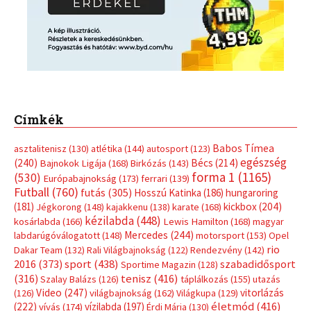
Címkék
Babos Tímea
asztalitenisz
(130)
atlétika
(144)
autosport
(123)
egészség
(240)
Bécs
(214)
Bajnokok Ligája
(168)
Birkózás
(143)
forma 1
(1165)
(530)
Európabajnokság
(173)
ferrari
(139)
Futball
(760)
futás
(305)
Hosszú Katinka
(186)
hungaroring
(181)
kickbox
(204)
Jégkorong
(148)
kajakkenu
(138)
karate
(168)
kézilabda
(448)
kosárlabda
(166)
Lewis Hamilton
(168)
magyar
Mercedes
(244)
labdarúgóválogatott
(148)
motorsport
(153)
Opel
rio
Dakar Team
(132)
Rali Világbajnokság
(122)
Rendezvény
(142)
sport
(438)
2016
(373)
szabadidősport
Sportime Magazin
(128)
(316)
tenisz
(416)
Szalay Balázs
(126)
táplálkozás
(155)
utazás
Video
(247)
vitorlázás
(126)
világbajnokság
(162)
Világkupa
(129)
életmód
(416)
(222)
vívás
(174)
vízilabda
(197)
Érdi Mária
(130)