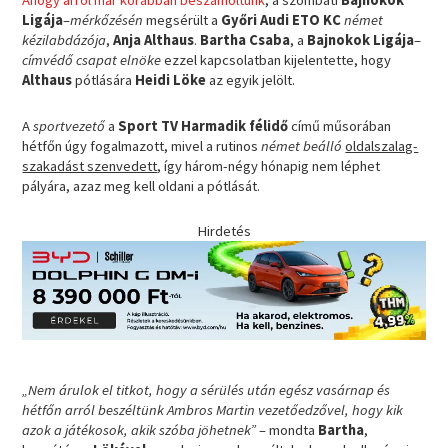
Ahogy arról már korábban beszámoltunk
, a szombati
Bajnokok
Ligája
–
mérkőzésén
megsérült a
Győri Audi ETO KC
német
kézilabdázója
,
Anja Althaus
.
Bartha Csaba
, a
Bajnokok Ligája
–
címvédő csapat
elnöke
ezzel kapcsolatban kijelentette, hogy
Althaus
pótlására
Heidi Löke
az egyik jelölt.
A
sportvezető
a
Sport TV Harmadik félidő
című műsorában
hétfőn úgy fogalmazott, mivel a rutinos
német beálló
oldalszalag-
szakadást szenvedett
, így három-négy hónapig nem léphet
pályára, azaz meg kell oldani a pótlását.
Hirdetés
„Nem árulok el titkot, hogy a sérülés után egész vasárnap és
hétfőn arról beszéltünk Ambros Martin vezetőedzővel, hogy kik
azok a játékosok, akik szóba jöhetnek”
– mondta
Bartha
,