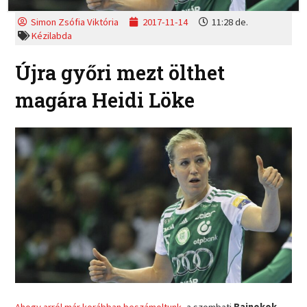
Simon Zsófia Viktória
2017-11-14
11:28 de.
Kézilabda
Újra győri mezt ölthet
magára Heidi Löke