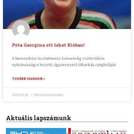
Póta Georgina ott lehet Rióban!
A Nemzetközi Asztalitenisz Szövetség csütörtökön
nyilvánosságra hozott, úgynevezett ötkarikás ranglistáján
TOVÁBB OLVASOM »
2016.05.05.
Nincs hozzászólás
Aktuális lapszámunk