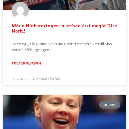
Már a Nürburgringen is otthon érzi magát Kiss
Norbi!
Az év egyik legkomolyabb megmérettetésére készül Kiss
Norbi a Nürburgringen,
TOVÁBB OLVASOM »
2017.06.29.
Nincs hozzászólás
RIO 2016