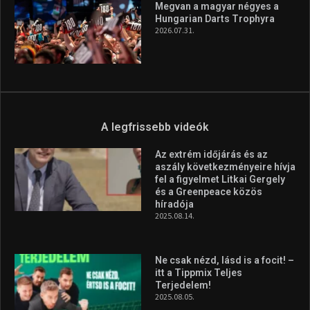
Megvan a magyar négyes a
Hungarian Darts Trophyra
2026.07.31.
A legfrissebb videók
Az extrém időjárás és az
aszály következményeire hívja
fel a figyelmet Litkai Gergely
és a Greenpeace közös
híradója
2025.08.14.
Ne csak nézd, lásd is a focit! –
itt a Tippmix Teljes
Terjedelem!
2025.08.05.