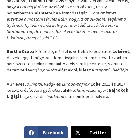
hozzátéve,
Lökével
remek viszonyban váltak el annak ellenére is,
hogy a
norvég játékos
az előző szezon közben, tavaly
novemberben jelentette be várandósságát.
„Pont az jutott
eszembe a mostani sérülés után, hogy itt az alkalom, segíthet a
Győrnek. Nyilván nehéz dolog ez, mert élő szerződése van a
Storhamarral, de nem árulok el vele titkot és nem is akarok
titkolózni, az egyik jelölt ő”.
Bartha Csaba
kifejtette, már fel is vették a kapcsolatot
Lökével
,
de vele együtt négy-öt alternatívájuk is van – más nevet azonban
nem szeretett volna mondani. Azt viszont kijelentette, szerinte a
decemberi
világbajnokság
előtt eldől, ki lesz a
csapat
új
beállója
.
A 34 éves,
olimpiai, világ
– és
Európa-bajnok
Löke
2011 és 2017
között erősítette a
győrieket
, akikkel
háromszor nyert
Bajnokok
Ligáját
, igaz, az idei
fináléban
már nem lépett pályára.
S
S
Facebook
Twitter
h
h