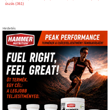
úszás
(361)
Hirdetés