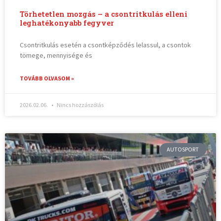
Törhetetlen mozgás – a csontritkulás elleni
leghatékonyabb fegyver
Csontritkulás esetén a csontképződés lelassul, a csontok
tömege, mennyisége és
TOVÁBB OLVASOM »
2026.02.06.
Nincs hozzászólás
AUTOSPORT