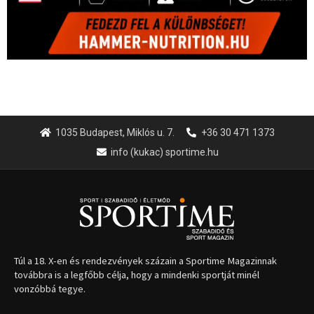
1035 Budapest, Miklós u. 7.
+36 30 471 1373
info (kukac) sportime.hu
Túl a 18. X-en és rendezvények százain a Sportime Magazinnak
továbbra is a legfőbb célja, hogy a mindenki sportját minél
vonzóbbá tegye.