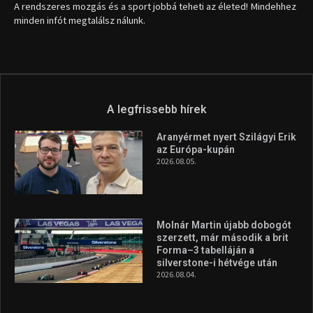
A rendszeres mozgás és a sport jobbá teheti az életed! Mindehhez
minden infót megtalálsz nálunk.
A legfrissebb hírek
Aranyérmet nyert Szilágyi Erik
az Európa-kupán
2026.08.05.
Molnár Martin újabb dobogót
szerzett, már második a brit
Forma–3 tabelláján a
silverstone-i hétvége után
2026.08.04.