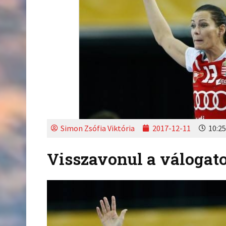
Simon Zsófia Viktória
2017-12-11
10:25
Visszavonul a válogato