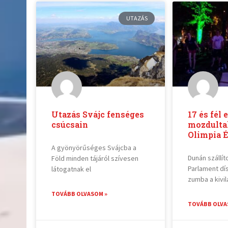
UTAZÁS
Utazás Svájc fenséges
17 és fél 
csúcsain
mozdultak
Olimpia É
A gyönyörűséges Svájcba a
Dunán szállít
Föld minden tájáról szívesen
Parlament dí
látogatnak el
zumba a kivil
TOVÁBB OLVASOM »
TOVÁBB OLVA