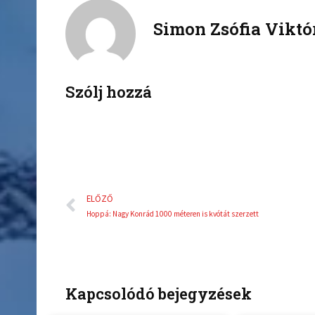
c
i
Simon Zsófia Viktó
e
t
b
t
o
e
o
r
k
Szólj hozzá
Előző
ELŐZŐ
Hoppá: Nagy Konrád 1000 méteren is kvótát szerzett
Kapcsolódó bejegyzések