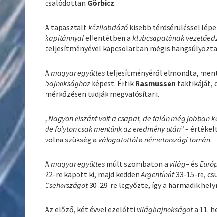
csalódottan
Görbicz
.
A tapasztalt
kézilabdázó
kisebb térdsérüléssel lépe
kapitánnyal
ellentétben a
klubcsapatának vezetőed
teljesítményével kapcsolatban mégis hangsúlyozta
A
magyar együttes
teljesítményéről elmondta, mentáli
bajnoksághoz
képest. Értik
Rasmussen
taktikáját, 
mérkőzésen tudják megvalósítani.
„Nagyon elszánt volt a csapat, de talán még jobban ke
de folyton csak mentünk az eredmény után”
– értékel
volna szükség a
válogatottól
a
németországi tornán
.
A
magyar együttes
múlt szombaton a
világ
– és
Európ
22-re kapott ki, majd kedden
Argentínát
33-15-re, c
Csehországot
30-29-re legyőzte, így a harmadik hely
Az előző, két évvel ezelőtti
világbajnokságot
a 11. h