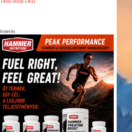
(416)
úszás
(361)
Hirdetés