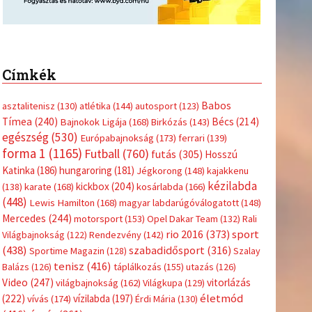
Címkék
Babos
asztalitenisz
(130)
atlétika
(144)
autosport
(123)
Tímea
(240)
Bécs
(214)
Bajnokok Ligája
(168)
Birkózás
(143)
egészség
(530)
Európabajnokság
(173)
ferrari
(139)
forma 1
(1165)
Futball
(760)
futás
(305)
Hosszú
Katinka
(186)
hungaroring
(181)
Jégkorong
(148)
kajakkenu
kézilabda
kickbox
(204)
(138)
karate
(168)
kosárlabda
(166)
(448)
Lewis Hamilton
(168)
magyar labdarúgóválogatott
(148)
Mercedes
(244)
motorsport
(153)
Opel Dakar Team
(132)
Rali
sport
rio 2016
(373)
Világbajnokság
(122)
Rendezvény
(142)
(438)
szabadidősport
(316)
Sportime Magazin
(128)
Szalay
tenisz
(416)
Balázs
(126)
táplálkozás
(155)
utazás
(126)
Video
(247)
vitorlázás
világbajnokság
(162)
Világkupa
(129)
életmód
(222)
vívás
(174)
vízilabda
(197)
Érdi Mária
(130)