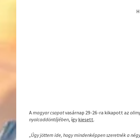
H
A
magyar csapat
vasárnap 29-26-ra kikapott az
olim
nyolcaddöntőjében
, így
kiesett
.
„Úgy jöttem ide, hogy mindenképpen szeretnék a négy k