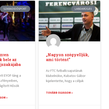
SZABADIDŐSPORT
LABDARÚGÁS
ezren
„Nagyon szégyelljük,
 bele az
ami történt”
jszakájába
Az FTC futballcsapatának
ott EYOF-láng a
klubelnöke, Kubatov Gábor
szfényeiben,
kijelentette, hogy a céljuk
ágított Hősök
TOVÁBB OLVASOM »
SOM »