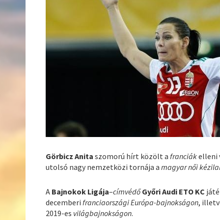
Görbicz Anita
szomorú hírt közölt a
franciák
elleni
utolsó nagy nemzetközi tornája a
magyar női kézil
A
Bajnokok Ligája
–
címvédő
Győri Audi ETO KC
játé
decemberi
franciaországi Európa-bajnokságon
, ille
2019-es
világbajnokságon
.