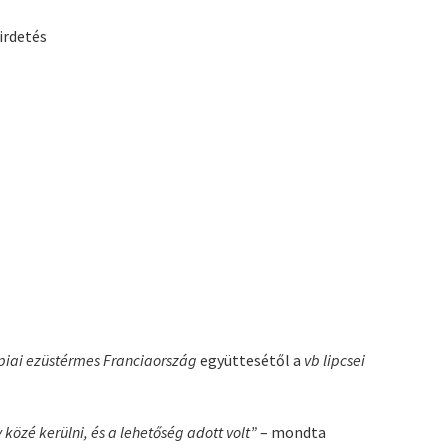
irdetés
piai ezüstérmes Franciaország
együttesétől a
vb lipcsei
özé kerülni, és a lehetőség adott volt”
– mondta