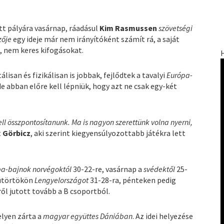
tt pályára vasárnap, ráadásul
Kim Rasmussen
szövetségi
zője
egy ideje már nem irányítóként számít rá, a saját
, nem keres kifogásokat.
san és fizikálisan is jobbak, fejlődtek a tavalyi
Európa-
de abban előre kell lépniük, hogy azt ne csak egy-két
ll összpontosítanunk. Ma is nagyon szerettünk volna nyerni,
t
Görbicz
, aki szerint kiegyensúlyozottabb játékra lett
a-bajnok norvégoktól
30-22-re, vasárnap a
svédektől
25-
sütörtökön
Lengyelországot
31-28-ra, pénteken pedig
ről jutott tovább a B csoportból.
elyen zárta a
magyar együttes Dániában
. Az idei helyezése