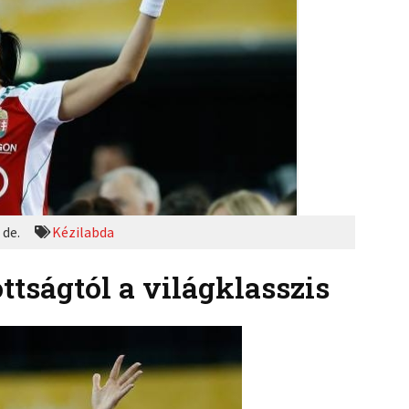
 de.
Kézilabda
ttságtól a világklasszis