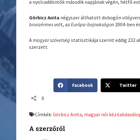
a nyolcaddöntők második napjának végén, hétfő este
Görbicz Anita
négyszer állhatott dobogón
világver
bronzérmes
volt, az
Európa-bajnokságon
2004-ben és
A
magyar szövetség
statisztikája szerint eddig 232
szerzett.
S
S
Facebook
Twitter
h
h
a
a
0
r
r
e
e
Címkék:
Görbicz Anita
,
magyar női kézilabdaválo
o
o
n
n
A szerzőről
f
t
a
w