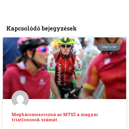
Kapcsolódó bejegyzések
TRIATLON
Megháromszorozná az MTSZ a magyar
triatlonosok számát