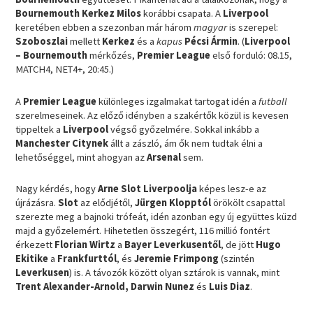
Bournemouth Kerkez Milos
korábbi csapata. A
Liverpool
keretében ebben a szezonban már három
magyar
is szerepel:
Szoboszlai
mellett
Kerkez
és a
kapus
Pécsi Ármin
. (
Liverpool
– Bournemouth
mérkőzés,
Premier League
első forduló: 08.15,
MATCH4, NET4+, 20:45.)
A
Premier League
különleges izgalmakat tartogat idén a
futball
szerelmeseinek. Az előző idényben a szakértők közül is kevesen
tippeltek a
Liverpool
végső győzelmére. Sokkal inkább a
Manchester Citynek
állt a zászló, ám ők nem tudtak élni a
lehetőséggel, mint ahogyan az
Arsenal
sem.
Nagy kérdés, hogy
Arne Slot Liverpoolja
képes lesz-e az
újrázásra.
Slot
az elődjétől,
Jürgen Klopptól
örökölt csapattal
szerezte meg a bajnoki trófeát, idén azonban egy új együttes küzd
majd a győzelemért. Hihetetlen összegért, 116 millió fontért
érkezett
Florian Wirtz
a
Bayer Leverkusentől
, de jött
Hugo
Ekitike
a
Frankfurttól
, és
Jeremie
Frimpong
(szintén
Leverkusen
) is. A távozók között olyan sztárok is vannak, mint
Trent Alexander-Arnold, Darwin Nunez
és
Luis Diaz
.