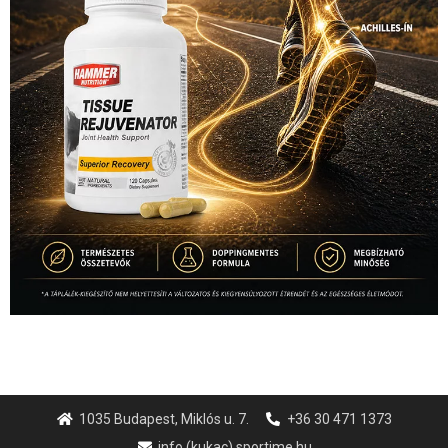
1035 Budapest, Miklós u. 7.
+36 30 471 1373
info (kukac) sportime.hu