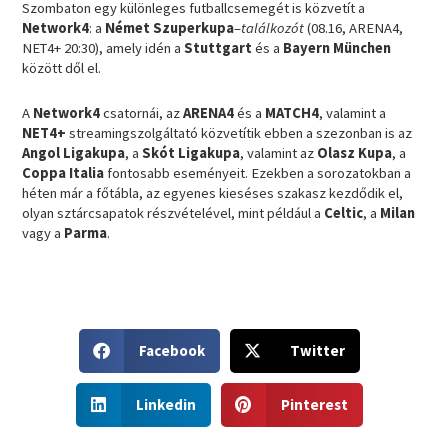
Szombaton egy különleges futballcsemegét is közvetít a
Network4
: a
Német Szuperkupa
–
találkozót
(08.16, ARENA4,
NET4+ 20:30), amely idén a
Stuttgart
és a
Bayern München
között dől el.
A
Network4
csatornái, az
ARENA4
és a
MATCH4
, valamint a
NET4+
streamingszolgáltató közvetítik ebben a szezonban is az
Angol Ligakupa
, a
Skót Ligakupa
, valamint az
Olasz
Kupa
, a
Coppa Italia
fontosabb eseményeit. Ezekben a sorozatokban a
héten már a főtábla, az egyenes kieséses szakasz kezdődik el,
olyan sztárcsapatok részvételével, mint például a
Celtic
, a
Milan
vagy a
Parma
.
S
S
Facebook
Twitter
h
h
a
a
S
S
r
r
Linkedin
Pinterest
h
h
e
e
a
a
o
o