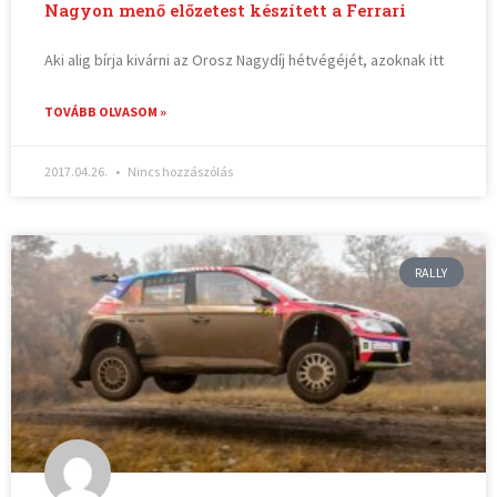
Nagyon menő előzetest készített a Ferrari
Aki alig bírja kivárni az Orosz Nagydíj hétvégéjét, azoknak itt
TOVÁBB OLVASOM »
2017.04.26.
Nincs hozzászólás
RALLY