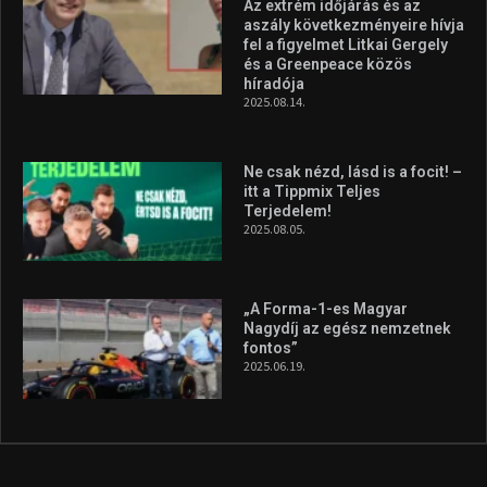
Az extrém időjárás és az
aszály következményeire hívja
fel a figyelmet Litkai Gergely
és a Greenpeace közös
híradója
2025.08.14.
Ne csak nézd, lásd is a focit! –
itt a Tippmix Teljes
Terjedelem!
2025.08.05.
„A Forma-1-es Magyar
Nagydíj az egész nemzetnek
fontos”
2025.06.19.