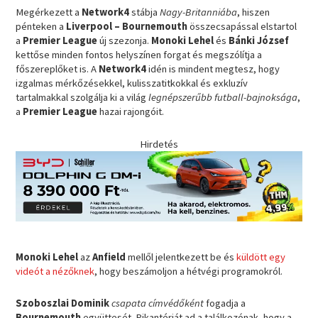
Megérkezett a
Network4
stábja
Nagy-Britanniába
, hiszen
pénteken a
Liverpool – Bournemouth
összecsapással elstartol
a
Premier League
új szezonja.
Monoki Lehel
és
Bánki
József
kettőse minden fontos helyszínen forgat és megszólítja a
főszereplőket is. A
Network4
idén is mindent megtesz, hogy
izgalmas mérkőzésekkel, kulisszatitkokkal és exkluzív
tartalmakkal szolgálja ki a világ
legnépszerűbb futball-bajnoksága
,
a
Premier League
hazai rajongóit.
Hirdetés
Monoki Lehel
az
Anfield
mellől jelentkezett be és
küldött egy
videót a nézőknek
, hogy beszámoljon a hétvégi programokról.
Szoboszlai Dominik
csapata címvédőként
fogadja a
Bournemouth
együttesét. Pikantériát ad a találkozónak, hogy a