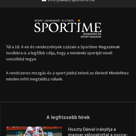
Túl a 18. X-en és rendezvények százain a Sportime Magazinnak
továbbra is a legfőbb célja, hogy a mindenki sportját minél
vonzóbbá tegye.
A rendszeres mozgás és a sport jobbá teheti az életed! Mindehhez
minden infót megtalálsz nálunk.
A legfrissebb hírek
Huszty Dániel irányítja a
magyar válogatottat a socca-