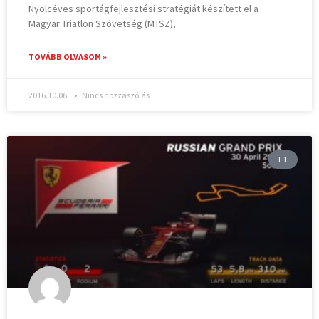
Nyolcéves sportágfejlesztési stratégiát készített el a
Magyar Triatlon Szövetség (MTSZ),
TOVÁBB OLVASOM »
2016.10.06.
Nincs hozzászólás
F1