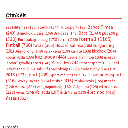
Címkék
Babos Tímea
asztalitenisz
(130)
atlétika
(144)
autosport
(123)
egészség
(240)
Bécs
(214)
Bajnokok Ligája
(168)
Birkózás
(143)
forma 1
(1165)
(530)
Európabajnokság
(173)
ferrari
(139)
Futball
(760)
futás
(305)
Hosszú Katinka
(186)
hungaroring
(181)
kickbox
(204)
Jégkorong
(148)
kajakkenu
(138)
karate
(168)
kézilabda
(448)
kosárlabda
(166)
Lewis Hamilton
(168)
magyar
Mercedes
(244)
labdarúgóválogatott
(148)
motorsport
(153)
Opel
rio
Dakar Team
(132)
Rali Világbajnokság
(122)
Rendezvény
(142)
sport
(438)
2016
(373)
szabadidősport
Sportime Magazin
(128)
(316)
tenisz
(416)
Szalay Balázs
(126)
táplálkozás
(155)
utazás
Video
(247)
vitorlázás
(126)
világbajnokság
(162)
Világkupa
(129)
életmód
(416)
(222)
vívás
(174)
vízilabda
(197)
Érdi Mária
(130)
úszás
(361)
Hirdetés