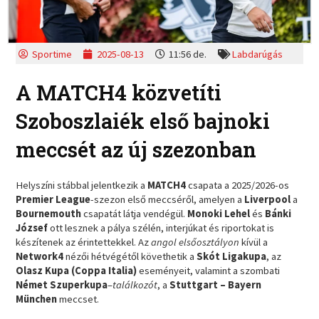
Sportime
2025-08-13
11:56 de.
Labdarúgás
A MATCH4 közvetíti
Szoboszlaiék első bajnoki
meccsét az új szezonban
Helyszíni stábbal jelentkezik a
MATCH4
csapata a 2025/2026-os
Premier League
-szezon első meccséről, amelyen a
Liverpool
a
Bournemouth
csapatát látja vendégül.
Monoki
Lehel
és
Bánki
József
ott lesznek a pálya szélén, interjúkat és riportokat is
készítenek az érintettekkel. Az
angol elsőosztályon
kívül a
Network4
nézői hétvégétől követhetik a
Skót
Ligakupa
, az
Olasz Kupa (Coppa Italia)
eseményeit, valamint a szombati
Német Szuperkupa
–
találkozót
, a
Stuttgart – Bayern
München
meccset.