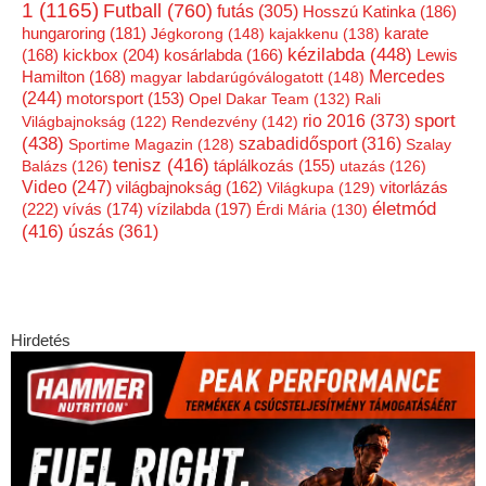
1
(1165)
Futball
(760)
futás
(305)
Hosszú Katinka
(186)
hungaroring
(181)
Jégkorong
(148)
kajakkenu
(138)
karate
kézilabda
(448)
kickbox
(204)
(168)
kosárlabda
(166)
Lewis
Mercedes
Hamilton
(168)
magyar labdarúgóválogatott
(148)
(244)
motorsport
(153)
Opel Dakar Team
(132)
Rali
rio 2016
(373)
sport
Világbajnokság
(122)
Rendezvény
(142)
(438)
szabadidősport
(316)
Sportime Magazin
(128)
Szalay
tenisz
(416)
Balázs
(126)
táplálkozás
(155)
utazás
(126)
Video
(247)
vitorlázás
világbajnokság
(162)
Világkupa
(129)
életmód
(222)
vízilabda
(197)
vívás
(174)
Érdi Mária
(130)
(416)
úszás
(361)
Hirdetés