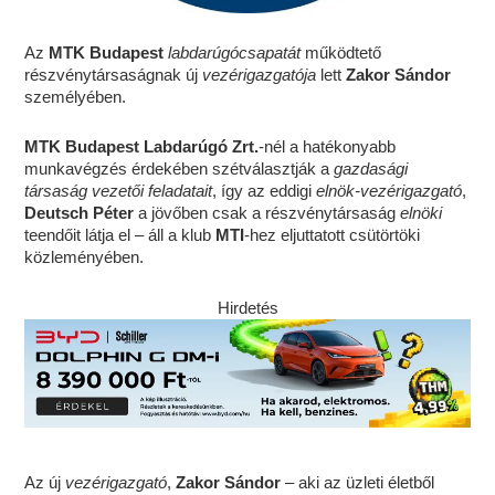
Az
MTK Budapest
labdarúgócsapatát
működtető
részvénytársaságnak új
vezérigazgatója
lett
Zakor Sándor
személyében.
MTK Budapest Labdarúgó Zrt.
-nél a hatékonyabb
munkavégzés érdekében szétválasztják a
gazdasági
társaság vezetői feladatait
, így az eddigi
elnök-vezérigazgató
,
Deutsch Péter
a jövőben csak a részvénytársaság
elnöki
teendőit látja el – áll a klub
MTI
-hez eljuttatott csütörtöki
közleményében.
Hirdetés
Az új
vezérigazgató
,
Zakor Sándor
– aki az üzleti életből