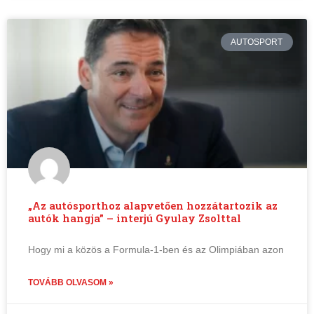
AUTOSPORT
„Az autósporthoz alapvetően hozzátartozik az
autók hangja” – interjú Gyulay Zsolttal
Hogy mi a közös a Formula-1-ben és az Olimpiában azon
TOVÁBB OLVASOM »