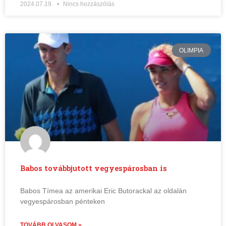
2024.07.19.
Nincs hozzászólás
OLIMPIA
Babos továbbjutott vegyespárosban is
Babos Tímea az amerikai Eric Butorackal az oldalán
vegyespárosban pénteken
TOVÁBB OLVASOM »