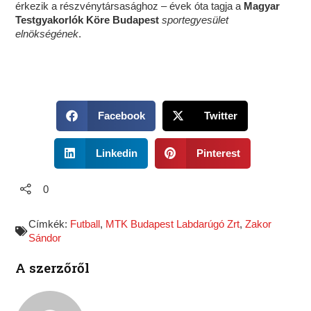
érkezik a részvénytársasághoz – évek óta tagja a
Magyar
Testgyakorlók Köre Budapest
sportegyesület
elnökségének
.
S
S
Facebook
Twitter
h
h
a
a
S
S
r
r
Linkedin
Pinterest
h
h
e
e
a
a
o
o
r
r
0
n
n
e
e
f
t
o
o
a
w
Címkék:
Futball
,
MTK Budapest Labdarúgó Zrt
,
Zakor
n
n
c
i
Sándor
l
p
e
t
i
i
b
t
A szerzőről
n
n
o
e
k
t
o
r
e
e
k
d
r