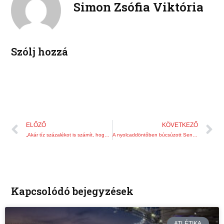
Simon Zsófia Viktória
i
e
n
s
t
Szólj hozzá
Előző
K
ELŐZŐ
KÖVETKEZŐ
„Akár tíz százalékot is számít, hogy jó szelet kapsz-e”
A nyolcaddöntőben búcsúzott Sencsenben Gálfi
Kapcsolódó bejegyzések
ATLÉTIKA