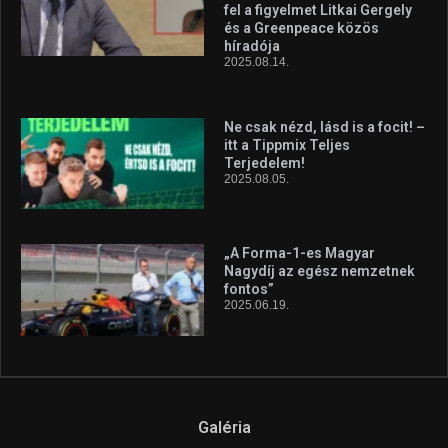
fel a figyelmet Litkai Gergely
és a Greenpeace közös
híradója
2025.08.14.
Ne csak nézd, lásd is a focit! –
itt a Tippmix Teljes
Terjedelem!
2025.08.05.
„A Forma-1-es Magyar
Nagydíj az egész nemzetnek
fontos”
2025.06.19.
Galéria