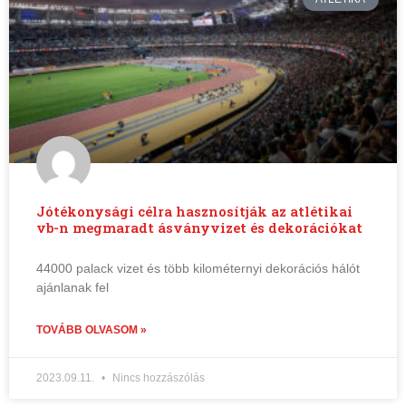
Jótékonysági célra hasznosítják az atlétikai
vb-n megmaradt ásványvizet és dekorációkat
44000 palack vizet és több kilométernyi dekorációs hálót
ajánlanak fel
TOVÁBB OLVASOM »
2023.09.11.
Nincs hozzászólás