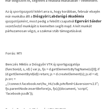
már dolgozott itt, segítheti a feladata ellátásában – vélekedett.
Az új
sportigazgató
kitért arra is, hogy korábban, február elsején
már munkába állt a
Diósgyőri Labdarúgó Akadémia
igazgatójaként
, most pedig a felnőtt csapatnál
Egervári Sándor
vezetőedző
munkáját is kiemelten segíti majd. A két munkát
párhuzamosan végzi, a szakmai stáb támogatásával.
Forrás: MTI
Benczés Miklós a Diósgyőri VTK új sportigazgatója
(function(d, s, id) { var js, fjs = d.getElementsByTagName(s)[0]; if
(d.getElementById(id)) return; js = d.createElement(s); js.id = id;
js.src =
„//connect.facebook.net/hu_HU/sdk.js#xfbml=1&version=v2.3”;
fjs.parentNode.insertBefore(js, fjs);}(document, ‘script’,
‘facebook-jssdk’));