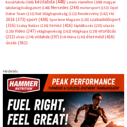
kézilabda
(448)
kosárlabda
(166)
Lewis Hamilton
(168)
magyar
Mercedes
(244)
labdarúgóválogatott
(148)
motorsport
(153)
Opel
rio
Dakar Team
(132)
Rali Világbajnokság
(122)
Rendezvény
(142)
sport
(438)
2016
(373)
szabadidősport
Sportime Magazin
(128)
(316)
tenisz
(416)
Szalay Balázs
(126)
táplálkozás
(155)
utazás
Video
(247)
vitorlázás
(126)
világbajnokság
(162)
Világkupa
(129)
életmód
(416)
(222)
vívás
(174)
vízilabda
(197)
Érdi Mária
(130)
úszás
(361)
Hirdetés