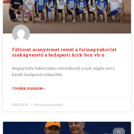
Féltucat aranyérmet remél a formagyakorlat
szakágvezető a budapesti kick-box vb-n
Megtartotta felkészülési edzőtáborát a nyár végén sorra
kerülő budapesti utánpótlás
TOVÁBB OLVASOM »
2024.08.06.
Nincs hozzászólás
F1