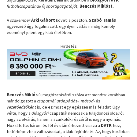
Sajtótájékoztató keretén belül mutatták be a
Diósgyőri VTK
futballcsapatának
új
sportigazgatóját
,
Benczés Miklóst.
A
szakember
Árki Gábort
követi a poszton.
Szabó Tamás
ügyvezető
úgy fogalmazott: egy ilyen váltás mindig komoly
eseményt jelent egy klub életében.
Hirdetés
Benczés Miklós
új megbízatásáról szólva azt mondta: korábban
már dolgozott a
csapatnál utánpótlás-, másod-
és
vezetőedzőként
is, de ez most egy egészen más feladat. Úgy
vélte, hogy a
diósgyőri
csapatnál nemcsak a tulajdonosi oldalról
nagy az elvárás, hanem a szurkolók részéről is nagy a nyomás.
Hozzátette: három és fél év után érkezett vissza a
DVTK
-hoz,
feltérképezte a változásokat, a klub fejlődését. Az, hogy korábban