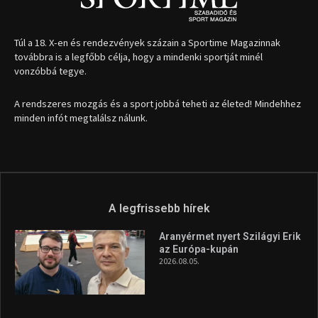
Túl a 18. X-en és rendezvények százain a Sportime Magazinnak
továbbra is a legfőbb célja, hogy a mindenki sportját minél
vonzóbbá tegye.
A rendszeres mozgás és a sport jobbá teheti az életed! Mindehhez
minden infót megtalálsz nálunk.
A legfrissebb hírek
Aranyérmet nyert Szilágyi Erik
az Európa-kupán
2026.08.05.