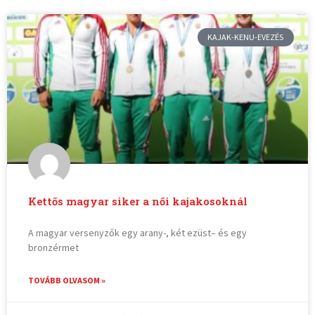
KAJAK-KENU-EVEZÉS
Kettős magyar siker a női kajakosoknál
A magyar versenyzők egy arany-, két ezüst– és egy
bronzérmet
TOVÁBB OLVASOM »