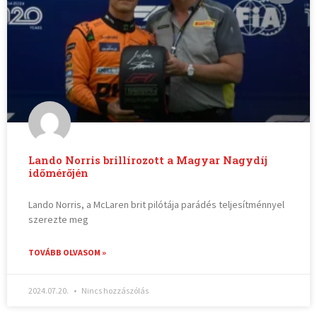
Lando Norris brillírozott a Magyar Nagydíj
időmérőjén
Lando Norris, a McLaren brit pilótája parádés teljesítménnyel
szerezte meg
TOVÁBB OLVASOM »
2024.07.20.
Nincs hozzászólás