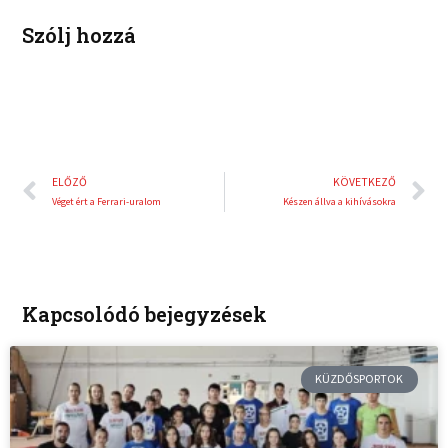
t
Szólj hozzá
Előző
K
ELŐZŐ
KÖVETKEZŐ
Véget ért a Ferrari-uralom
Készen állva a kihívásokra
Kapcsolódó bejegyzések
KÜZDŐSPORTOK