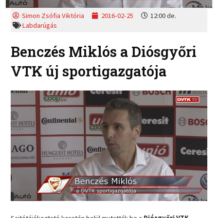
Simon Zsófia Viktória
2016-02-25
12:00 de.
Labdarúgás
Benczés Miklós a Diósgyőri
VTK új sportigazgatója