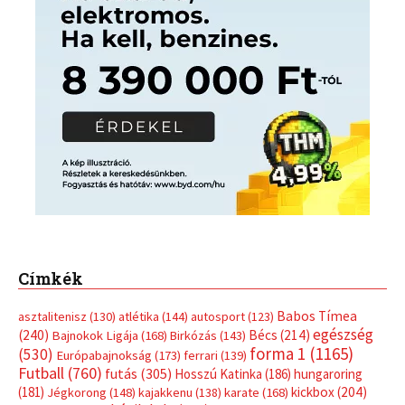
Címkék
Babos Tímea
asztalitenisz
(130)
atlétika
(144)
autosport
(123)
egészség
(240)
Bécs
(214)
Bajnokok Ligája
(168)
Birkózás
(143)
forma 1
(1165)
(530)
Európabajnokság
(173)
ferrari
(139)
Futball
(760)
futás
(305)
Hosszú Katinka
(186)
hungaroring
(181)
kickbox
(204)
Jégkorong
(148)
kajakkenu
(138)
karate
(168)