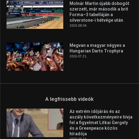
Molnár Martin újabb dobogót
szerzett, már második a brit
Forma–3 tabelláján a
silverstone-i hétvége után
2026.08.04.
Megvan a magyar négyes a
Hungarian Darts Trophyra
2026.07.31.
A legfrissebb videók
Az extrém időjárás és az
aszály következményeire hívja
fel a figyelmet Litkai Gergely
és a Greenpeace közös
híradója
2025.08.14.